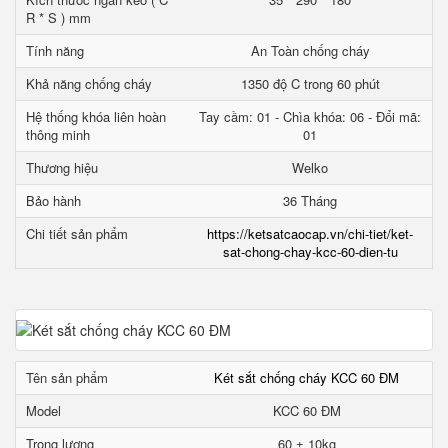
R * S ) mm
Tính năng
An Toàn chống cháy
Khả năng chống cháy
1350 độ C trong 60 phút
Hệ thống khóa liên hoàn
Tay cầm: 01 - Chìa khóa: 06 - Đổi mã:
thông minh
01
Thương hiệu
Welko
Bảo hành
36 Tháng
Chi tiết sản phẩm
https://ketsatcaocap.vn/chi-tiet/ket-
sat-chong-chay-kcc-60-dien-tu
Tên sản phẩm
Két sắt chống cháy KCC 60 ĐM
Model
KCC 60 ĐM
Trọng lượng
60 ± 10kg