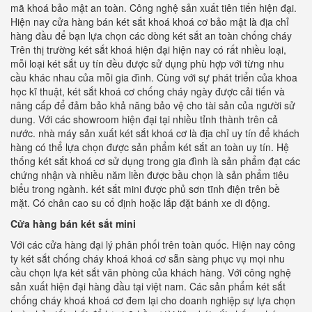
mã khoá bảo mật an toàn. Công nghệ sản xuất tiên tiến hiện đại.
Hiện nay cửa hàng bán két sắt khoá khoá cơ bảo mật là địa chỉ
hàng đầu để bạn lựa chọn các dòng két sắt an toàn chống cháy
Trên thị trường két sắt khoá hiện đại hiện nay có rất nhiều loại,
mỗi loại két sắt uy tín đều được sử dụng phù hợp với từng nhu
cầu khác nhau của mỗi gia đình. Cùng với sự phát triển của khoa
học kĩ thuật, két sắt khoá cơ chống cháy ngày được cải tiến và
nâng cấp để đảm bảo khả năng bảo vệ cho tài sản của người sử
dung. Với các showroom hiện đại tại nhiều tỉnh thành trên cả
nước. nhà máy sản xuất két sắt khoá cơ là địa chỉ uy tín để khách
hàng có thể lựa chọn được sản phẩm két sắt an toàn uy tín. Hệ
thống két sắt khoá cơ sử dụng trong gia đình là sản phẩm đạt các
chứng nhận và nhiều năm liền được bầu chọn là sản phẩm tiêu
biểu trong ngành. két sắt mini được phủ sơn tĩnh điện trên bề
mặt. Có chân cao su cố định hoặc lắp đặt bánh xe di động.
Cửa hàng bán két sắt mini
Với các cửa hàng đại lý phân phối trên toàn quốc. Hiện nay công
ty két sắt chống cháy khoá khoá cơ sẵn sàng phục vụ mọi nhu
cầu chọn lựa két sắt văn phòng của khách hàng. Với công nghệ
sản xuất hiện đại hàng đầu tại việt nam. Các sản phẩm két sắt
chống cháy khoá khoá cơ đem lại cho doanh nghiệp sự lựa chọn