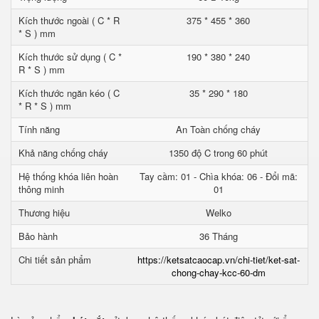
Kích thước ngoài ( C * R
375 * 455 * 360
* S ) mm
Kích thước sử dụng ( C *
190 * 380 * 240
R * S ) mm
Kích thước ngăn kéo ( C
35 * 290 * 180
* R * S ) mm
Tính năng
An Toàn chống cháy
Khả năng chống cháy
1350 độ C trong 60 phút
Hệ thống khóa liên hoàn
Tay cầm: 01 - Chìa khóa: 06 - Đổi mã:
thông minh
01
Thương hiệu
Welko
Bảo hành
36 Tháng
Chi tiết sản phẩm
https://ketsatcaocap.vn/chi-tiet/ket-sat-
chong-chay-kcc-60-dm