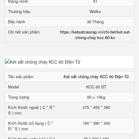
thông minh
01
Thương hiệu
Welko
Bảo hành
36 Tháng
Chi tiết sản phẩm
https://ketsatcaocap.vn/chi-tiet/ket-sat-
chong-chay-kcc-60-kc
Tên sản phẩm
Két sắt chống cháy KCC 60 Điện Tử
Model
KCC 60 ĐT
Trọng lượng
60 ± 10kg
Kích thước ngoài ( C * R *
375 * 455 * 360
S ) mm
Kích thước sử dụng ( C *
190 * 380 * 240
R * S ) mm
Kích thước ngăn kéo ( C *
35 * 290 * 180