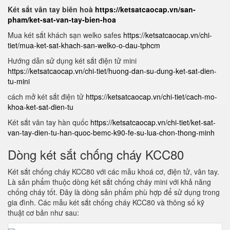
Két sắt vân tay biên hoà
https://ketsatcaocap.vn/san-
pham/ket-sat-van-tay-bien-hoa
Mua két sắt khách sạn welko safes
https://ketsatcaocap.vn/chi-
tiet/mua-ket-sat-khach-san-welko-o-dau-tphcm
Hướng dẫn sử dụng két sắt điện tử mini
https://ketsatcaocap.vn/chi-tiet/huong-dan-su-dung-ket-sat-dien-
tu-mini
cách mở két sắt điện tử
https://ketsatcaocap.vn/chi-tiet/cach-mo-
khoa-ket-sat-dien-tu
Két sắt vân tay hàn quốc
https://ketsatcaocap.vn/chi-tiet/ket-sat-
van-tay-dien-tu-han-quoc-bemc-k90-fe-su-lua-chon-thong-minh
Dòng két sắt chống cháy KCC80
Két sắt chống cháy KCC80 với các mẫu khoá cơ, điện tử, vân tay.
Là sản phẩm thuộc dòng két sắt chống cháy mini với khả năng
chống cháy tốt. Đây là dòng sản phẩm phù hợp để sử dụng trong
gia đình. Các mẫu két sắt chống cháy KCC80 và thông số kỹ
thuật cơ bản như sau: