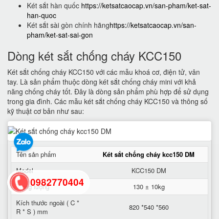
Két sắt hàn quốc
https://ketsatcaocap.vn/san-pham/ket-sat-
han-quoc
Két sắt sài gòn chính hãng
https://ketsatcaocap.vn/san-
pham/ket-sat-sai-gon
Dòng két sắt chống cháy KCC150
Két sắt chống cháy KCC150 với các mẫu khoá cơ, điện tử, vân
tay. Là sản phẩm thuộc dòng két sắt chống cháy mini với khả
năng chống cháy tốt. Đây là dòng sản phẩm phù hợp để sử dụng
trong gia đình. Các mẫu két sắt chống cháy KCC150 và thông số
kỹ thuật cơ bản như sau:
Tên sản phẩm
Két sắt chống cháy kcc150 DM
Model
KCC150 DM
0982770404
Trọng lượng
130 ± 10kg
Kích thước ngoài ( C *
820 *540 *560
R * S ) mm
back