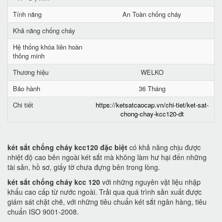
Tính năng
An Toàn chống cháy
Khả năng chống cháy
Hệ thống khóa liên hoàn
thông minh
Thương hiệu
WELKO
Bảo hành
36 Tháng
Chi tiết
https://ketsatcaocap.vn/chi-tiet/ket-sat-
chong-chay-kcc120-dt
két sắt chống cháy kcc120 đặc biệt
có khả năng chịu được
nhiệt độ cao bên ngoài két sắt mà không làm hư hại đến những
tài sản, hồ sơ, giấy tờ chưa đựng bên trong lòng.
két sắt chống cháy kcc 120
với những nguyên vật liệu nhập
khẩu cao cấp từ nước ngoài. Trải qua quá trình sản xuất được
giám sát chặt chẽ, với những tiêu chuẩn két sắt ngân hàng, tiêu
chuẩn ISO 9001-2008.