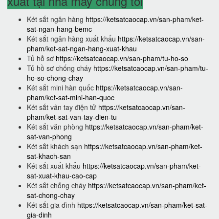
xuất tại nhà máy chúng tôi
Két sắt ngân hàng
https://ketsatcaocap.vn/san-pham/ket-
sat-ngan-hang-bemc
Két sắt ngân hàng xuất khẩu
https://ketsatcaocap.vn/san-
pham/ket-sat-ngan-hang-xuat-khau
Tủ hồ sơ
https://ketsatcaocap.vn/san-pham/tu-ho-so
Tủ hồ sơ chống cháy
https://ketsatcaocap.vn/san-pham/tu-
ho-so-chong-chay
Két sắt mini hàn quốc
https://ketsatcaocap.vn/san-
pham/ket-sat-mini-han-quoc
Két sắt vân tay điện tử
https://ketsatcaocap.vn/san-
pham/ket-sat-van-tay-dien-tu
Két sắt văn phòng
https://ketsatcaocap.vn/san-pham/ket-
sat-van-phong
Két sắt khách sạn
https://ketsatcaocap.vn/san-pham/ket-
sat-khach-san
Két sắt xuất khẩu
https://ketsatcaocap.vn/san-pham/ket-
sat-xuat-khau-cao-cap
Két sắt chống cháy
https://ketsatcaocap.vn/san-pham/ket-
sat-chong-chay
Két sắt gia đình
https://ketsatcaocap.vn/san-pham/ket-sat-
gia-dinh