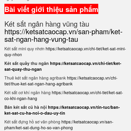
Bài viết giới thiệu sản phẩm
Két sắt ngân hàng vũng tàu
https://ketsatcaocap.vn/san-pham/ket-
sat-ngan-hang-vung-tau
Két sắt mini quy nhơn
https://ketsatcaocap.vn/chi-tiet/ket-sat-mini-
quy-nhon
Két sắt quầy thu ngân
https://ketsatcaocap.vn/chi-tiet/ket-
sat-quay-thu-ngan
Thuê két sắt ngân hàng agribank
https://ketsatcaocap.vn/chi-
tiet/thue-ket-sat-ngan-hang-agribank
Két sắt cơ khí ngân hàng
https://ketsatcaocap.vn/chi-tiet/ket-sat-
co-khi-ngan-hang
Bán két sắt cũ hà nội
https://ketsatcaocap.vn/tin-tuc/ban-
ket-sat-cu-ha-noi-o-dau-uy-tin
Két sắt đựng hồ sơ văn phòng
https://ketsatcaocap.vn/san-
pham/ket-sat-dung-ho-so-van-phong