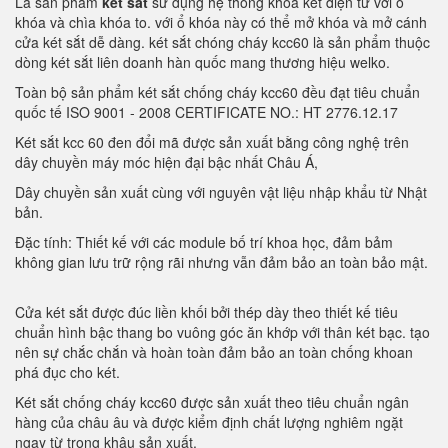
Là sản phẩm
két sắt
sử dụng hệ thống khóa két điện tử với ổ
khóa và chìa khóa to. với ổ khóa này có thể mở khóa và mở cánh
cửa két sắt dễ dàng. két sắt chóng cháy kcc60 là sản phẩm thuộc
dòng két sắt liên doanh hàn quốc mang thương hiệu welko.
Toàn bộ sản phẩm két sắt chống cháy kcc60 đều đạt tiêu chuẩn
quốc tế ISO 9001 - 2008 CERTIFICATE NO.: HT 2776.12.17
Két sắt kcc 60 đen đổi mã được sản xuất bằng công nghệ trên
dây chuyền máy móc hiện đại bậc nhất Châu Á,
Dây chuyền sản xuất cùng với nguyên vật liệu nhập khẩu từ Nhật
bản.
Đặc tính: Thiết kế với các module bố trí khoa học, đảm bảm
không gian lưu trữ rộng rãi nhưng vẫn đảm bảo an toàn bảo mật.
Cửa két sắt được đúc liền khối bởi thép dày theo thiết kế tiêu
chuẩn hình bậc thang bo vuông góc ăn khớp với thân két bạc. tạo
nên sự chắc chắn và hoàn toàn đảm bảo an toàn chống khoan
phá đục cho két.
Két sắt chống cháy kcc60 được sản xuất theo tiêu chuẩn ngân
hàng của châu âu và được kiểm định chất lượng nghiêm ngặt
ngay từ trong khâu sản xuất.