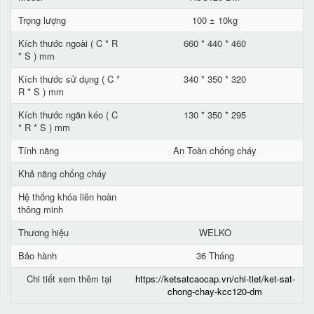
Trọng lượng
100 ± 10kg
Kích thước ngoài ( C * R
660 * 440 * 460
* S ) mm
Kích thước sử dụng ( C *
340 * 350 * 320
R * S ) mm
Kích thước ngăn kéo ( C
130 * 350 * 295
* R * S ) mm
Tính năng
An Toàn chống cháy
Khả năng chống cháy
Hệ thống khóa liên hoàn
thông minh
Thương hiệu
WELKO
Bảo hành
36 Tháng
Chi tiết xem thêm tại
https://ketsatcaocap.vn/chi-tiet/ket-sat-
chong-chay-kcc120-dm