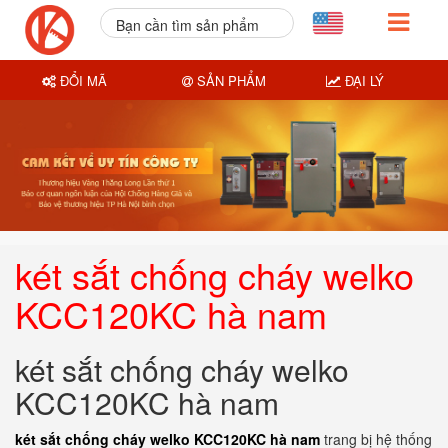
Bạn cần tìm sản phẩm
nào?
ĐỔI MÃ
SẢN PHẨM
ĐẠI LÝ
két sắt chống cháy welko
KCC120KC hà nam
két sắt chống cháy welko
KCC120KC hà nam
két sắt chống cháy welko KCC120KC hà nam
trang bị hệ thống