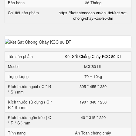
Bảo hành
36 Tháng
Chi tiết sản phẩm
https://ketsatcaocap.vn/chi-tiet/ket-sat-
chong-chay-kcc-80-dm
Tên sản phẩm
Két Sắt Chống Cháy KCC 80 DT
Model
kCC80 DT
Trọng lượng
70 ± 10kg
Kích thước ngoài ( C * R
395 * 455 * 380
* S ) mm
Kích thước sử dụng ( C *
190 * 340 * 250
R * S ) mm
Kích thước ngăn kéo ( C
40 * 315 * 220
* R * S ) mm
Tính năng
An Toàn chống cháy