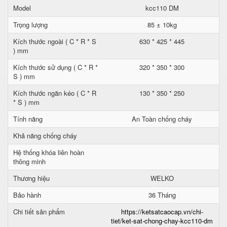
Model
kcc110 DM
Trọng lượng
85 ± 10kg
Kích thước ngoài ( C * R * S
630 * 425 * 445
) mm
Kích thước sử dụng ( C * R *
320 * 350 * 300
S ) mm
Kích thước ngăn kéo ( C * R
130 * 350 * 250
* S ) mm
Tính năng
An Toàn chống cháy
Khả năng chống cháy
Hệ thống khóa liên hoàn
thông minh
Thương hiệu
WELKO
Bảo hành
36 Tháng
Chi tiết sản phẩm
https://ketsatcaocap.vn/chi-
tiet/ket-sat-chong-chay-kcc110-dm