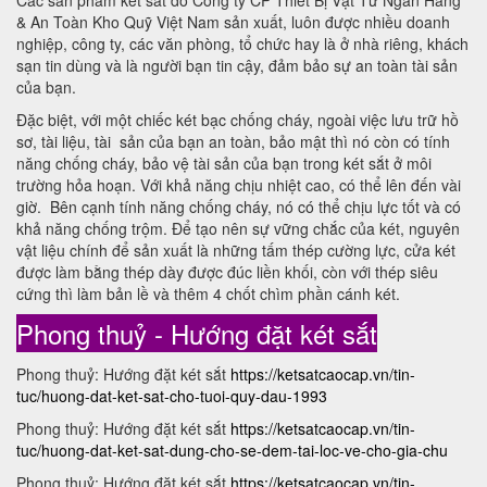
Các sản phẩm két sắt do Công ty CP Thiết Bị Vật Tư Ngân Hàng
& An Toàn Kho Quỹ Việt Nam sản xuất, luôn được nhiều doanh
nghiệp, công ty, các văn phòng, tổ chức hay là ở nhà riêng, khách
sạn tin dùng và là người bạn tin cậy, đảm bảo sự an toàn tài sản
của bạn.
Đặc biệt, với một chiếc két bạc chống cháy, ngoài việc lưu trữ hồ
sơ, tài liệu, tài sản của bạn an toàn, bảo mật thì nó còn có tính
năng chống cháy, bảo vệ tài sản của bạn trong két sắt ở môi
trường hỏa hoạn. Với khả năng chịu nhiệt cao, có thể lên đến vài
giờ. Bên cạnh tính năng chống cháy, nó có thể chịu lực tốt và có
khả năng chống trộm. Để tạo nên sự vững chắc của két, nguyên
vật liệu chính để sản xuất là những tấm thép cường lực, cửa két
được làm bằng thép dày được đúc liền khối, còn với thép siêu
cứng thì làm bản lề và thêm 4 chốt chìm phần cánh két.
Phong thuỷ - Hướng đặt két sắt
Phong thuỷ: Hướng đặt két sắt
https://ketsatcaocap.vn/tin-
tuc/huong-dat-ket-sat-cho-tuoi-quy-dau-1993
Phong thuỷ: Hướng đặt két sắt
https://ketsatcaocap.vn/tin-
tuc/huong-dat-ket-sat-dung-cho-se-dem-tai-loc-ve-cho-gia-chu
Phong thuỷ: Hướng đặt két sắt
https://ketsatcaocap.vn/tin-