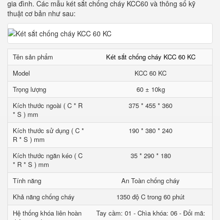
gia đình. Các mẫu két sắt chống cháy KCC60 và thông số kỹ
thuật cơ bản như sau:
Tên sản phẩm
Két sắt chống cháy KCC 60 KC
Model
KCC 60 KC
Trọng lượng
60 ± 10kg
Kích thước ngoài ( C * R
375 * 455 * 360
* S ) mm
Kích thước sử dụng ( C *
190 * 380 * 240
R * S ) mm
Kích thước ngăn kéo ( C
35 * 290 * 180
* R * S ) mm
Tính năng
An Toàn chống cháy
Khả năng chống cháy
1350 độ C trong 60 phút
Hệ thống khóa liên hoàn
Tay cầm: 01 - Chìa khóa: 06 - Đổi mã: