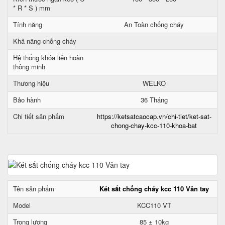
* R * S ) mm
Tính năng
An Toàn chống cháy
Khả năng chống cháy
Hệ thống khóa liên hoàn
thông minh
Thương hiệu
WELKO
Bảo hành
36 Tháng
Chi tiết sản phẩm
https://ketsatcaocap.vn/chi-tiet/ket-sat-
chong-chay-kcc-110-khoa-bat
Tên sản phẩm
Két sắt chống cháy kcc 110 Vân tay
Model
KCC110 VT
Trọng lượng
85 ± 10kg