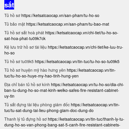
sắt
Tủ hồ sơ
https://ketsatcaocap.vn/san-pham/tu-ho-so
Tủ bảo mật
https://ketsatcaocap.vn/san-pham/tu-bao-mat
Tủ hồ sơ sắt hoà phát
https://ketsatcaocap.vn/chi-tiet/tu-ho-so-
sat-hoa-phat-tu09k7ck
Kệ lưu trữ hồ sơ tài liệu
https://ketsatcaocap.vn/chi-tiet/ke-luu-tru-
ho-so
Tủ hồ sơ tu09k5
https://ketsatcaocap.vn/tin-tuc/tu-ho-so-tu09k5
Tủ hồ sơ huyện mỹ hào hưng yên
https://ketsatcaocap.vn/tin-
tuc/tu-ho-so-huye-my-hao-tinh-hung-yen
Địa chỉ bán tủ hồ sơ kính
https://ketsatcaocap.vn/tu-ho-so/dia-chi-
ban-tu-dung-ho-so-mat-kinh-welko-safes-fire-resistant-cabinet-
uy-tin
Tủ sắt đựng tài liệu phòng giám đốc
https://ketsatcaocap.vn/tin-
tuc/tu-sat-dung-tai-lieu-phong-giam-doc-dung-do
Thanh lý tủ đựng hồ sơ
https://ketsatcaocap.vn/tin-tuc/thanh-ly-tu-
dung-ho-so-van-phong-bang-sat-5-canh-fire-resistant-cabinets-