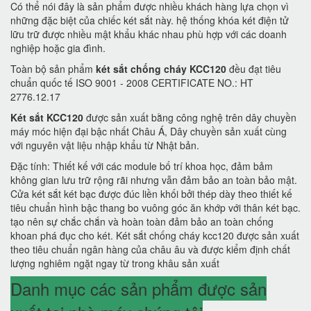
Có thể nói đây là sản phẩm được nhiều khách hàng lựa chọn vì
những đặc biệt của chiếc két sắt này. hệ thống khóa két điện tử
lữu trữ được nhiều mật khẩu khác nhau phù hợp với các doanh
nghiệp hoặc gia đình.
Toàn bộ sản phẩm
két sắt chống cháy KCC120
đều đạt tiêu
chuẩn quốc tế ISO 9001 - 2008 CERTIFICATE NO.: HT
2776.12.17
Két sắt KCC120
được sản xuất bằng công nghệ trên dây chuyền
máy móc hiện đại bậc nhất Châu Á, Dây chuyền sản xuất cùng
với nguyên vật liệu nhập khẩu từ Nhật bản.
Đặc tính: Thiết kế với các module bố trí khoa học, đảm bảm
không gian lưu trữ rộng rãi nhưng vẫn đảm bảo an toàn bảo mật.
Cửa két sắt két bạc được đúc liền khối bởi thép dày theo thiết kế
tiêu chuẩn hình bậc thang bo vuông góc ăn khớp với thân két bạc.
tạo nên sự chắc chắn và hoàn toàn đảm bảo an toàn chống
khoan phá đục cho két. Két sắt chống cháy kcc120 được sản xuất
theo tiêu chuẩn ngân hàng của châu âu và được kiểm định chất
lượng nghiêm ngặt ngay từ trong khâu sản xuất
Danh mục các sản phẩm được sản