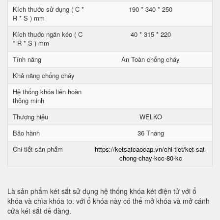
Kích thước sử dụng ( C *
190 * 340 * 250
R * S ) mm
Kích thước ngăn kéo ( C
40 * 315 * 220
* R * S ) mm
Tính năng
An Toàn chống cháy
Khả năng chống cháy
Hệ thống khóa liên hoàn
thông minh
Thương hiệu
WELKO
Bảo hành
36 Tháng
Chi tiết sản phẩm
https://ketsatcaocap.vn/chi-tiet/ket-sat-
chong-chay-kcc-80-kc
Là sản phẩm két sắt sử dụng hệ thống khóa két điện tử với ổ
khóa và chìa khóa to. với ổ khóa này có thể mở khóa và mở cánh
cửa két sắt dễ dàng.