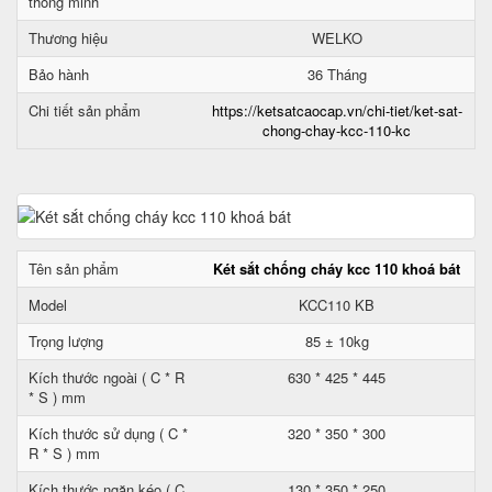
thông minh
Thương hiệu
WELKO
Bảo hành
36 Tháng
Chi tiết sản phẩm
https://ketsatcaocap.vn/chi-tiet/ket-sat-
chong-chay-kcc-110-kc
Tên sản phẩm
Két sắt chống cháy kcc 110 khoá bát
Model
KCC110 KB
Trọng lượng
85 ± 10kg
Kích thước ngoài ( C * R
630 * 425 * 445
* S ) mm
Kích thước sử dụng ( C *
320 * 350 * 300
R * S ) mm
Kích thước ngăn kéo ( C
130 * 350 * 250