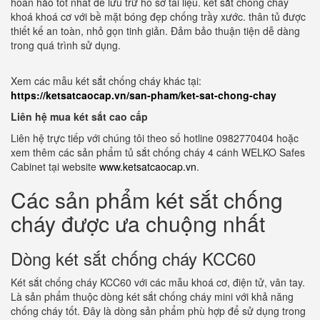
hoàn hảo tốt nhất để lưu trữ hồ sơ tài liệu. két sắt chống cháy
khoá khoá cơ với bề mặt bóng đẹp chống trầy xước. thân tủ được
thiết kế an toàn, nhỏ gọn tinh giản. Đảm bảo thuận tiện dễ dàng
trong quá trình sử dụng.
Xem các mẫu két sắt chống cháy khác tại:
https://ketsatcaocap.vn/san-pham/ket-sat-chong-chay
Liên hệ mua két sắt cao cấp
Liên hệ trực tiếp với chúng tôi theo số hotline 0982770404 hoặc
xem thêm các sản phẩm tủ sắt chống cháy 4 cánh WELKO Safes
Cabinet tại website
www.ketsatcaocap.vn
.
Các sản phẩm két sắt chống
cháy được ưa chuộng nhất
Dòng két sắt chống cháy KCC60
Két sắt chống cháy KCC60 với các mẫu khoá cơ, điện tử, vân tay.
Là sản phẩm thuộc dòng két sắt chống cháy mini với khả năng
chống cháy tốt. Đây là dòng sản phẩm phù hợp để sử dụng trong