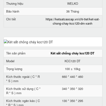
Thương hiệu
WELKO
Bảo hành
36 Tháng
Chi tiết
https://ketsatcaocap.vn/chi-tiet/ket-sat-
chong-chay-kcc120-dm-xanh
Tên sản phẩm
Két sắt chống cháy kcc120 DT
Model
KCC120 DT
Trọng lượng
100 ± 10kg
Kích thước ngoài ( C * R
660 * 440 * 460
* S ) mm
Kích thước sử dụng ( C *
340 * 350 * 320
R * S ) mm
Kích thước ngăn kéo ( C
130 * 350 * 295
* R * S ) mm