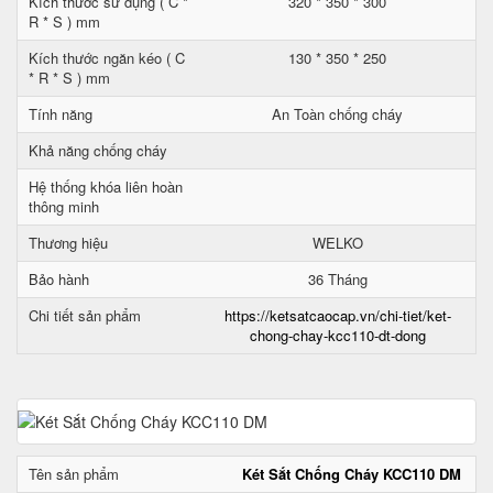
Kích thước sử dụng ( C *
320 * 350 * 300
R * S ) mm
Kích thước ngăn kéo ( C
130 * 350 * 250
* R * S ) mm
Tính năng
An Toàn chống cháy
Khả năng chống cháy
Hệ thống khóa liên hoàn
thông minh
Thương hiệu
WELKO
Bảo hành
36 Tháng
Chi tiết sản phẩm
https://ketsatcaocap.vn/chi-tiet/ket-
chong-chay-kcc110-dt-dong
Tên sản phẩm
Két Sắt Chống Cháy KCC110 DM