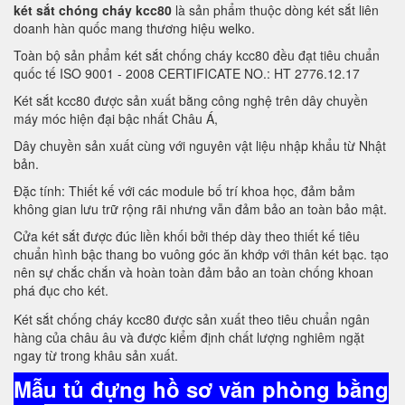
két sắt chóng cháy kcc80
là sản phẩm thuộc dòng két sắt liên
doanh hàn quốc mang thương hiệu welko.
Toàn bộ sản phẩm két sắt chống cháy kcc80 đều đạt tiêu chuẩn
quốc tế ISO 9001 - 2008 CERTIFICATE NO.: HT 2776.12.17
Két sắt kcc80 được sản xuất bằng công nghệ trên dây chuyền
máy móc hiện đại bậc nhất Châu Á,
Dây chuyền sản xuất cùng với nguyên vật liệu nhập khẩu từ Nhật
bản.
Đặc tính: Thiết kế với các module bố trí khoa học, đảm bảm
không gian lưu trữ rộng rãi nhưng vẫn đảm bảo an toàn bảo mật.
Cửa két sắt được đúc liền khối bởi thép dày theo thiết kế tiêu
chuẩn hình bậc thang bo vuông góc ăn khớp với thân két bạc. tạo
nên sự chắc chắn và hoàn toàn đảm bảo an toàn chống khoan
phá đục cho két.
Két sắt chống cháy kcc80 được sản xuất theo tiêu chuẩn ngân
hàng của châu âu và được kiểm định chất lượng nghiêm ngặt
ngay từ trong khâu sản xuất.
Mẫu tủ đựng hồ sơ văn phòng bằng