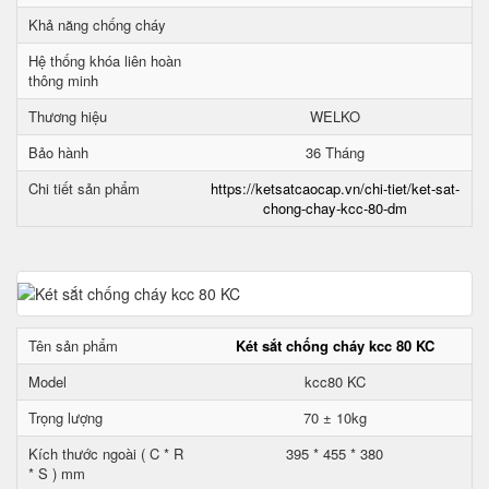
Khả năng chống cháy
Hệ thống khóa liên hoàn
thông minh
Thương hiệu
WELKO
Bảo hành
36 Tháng
Chi tiết sản phẩm
https://ketsatcaocap.vn/chi-tiet/ket-sat-
chong-chay-kcc-80-dm
Tên sản phẩm
Két sắt chống cháy kcc 80 KC
Model
kcc80 KC
Trọng lượng
70 ± 10kg
Kích thước ngoài ( C * R
395 * 455 * 380
* S ) mm