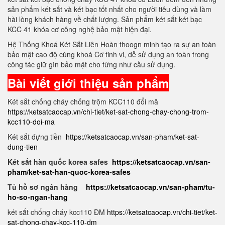
sản phẩm két sắt và két bạc tốt nhất cho người tiêu dùng và làm
hài lòng khách hàng về chất lượng. Sản phẩm két sắt két bạc
KCC 41 khóa cơ công nghệ bảo mật hiện đại.
Hệ Thống Khoá Két Sắt Liên Hoàn thoogn minh tạo ra sự an toàn
bảo mật cao độ cùng khoá Cơ tinh vi, dễ sử dụng an toàn trong
công tác giữ gìn bảo mật cho từng như cầu sử dụng.
Bài viết giới thiệu sản phẩm
Két sắt chống cháy chống trộm KCC110 đổi mã
https://ketsatcaocap.vn/chi-tiet/ket-sat-chong-chay-chong-trom-
kcc110-doi-ma
Két sắt đựng tiền
https://ketsatcaocap.vn/san-pham/ket-sat-
dung-tien
Két sắt hàn quốc korea safes
https://ketsatcaocap.vn/san-
pham/ket-sat-han-quoc-korea-safes
Tủ hồ sơ ngân hàng
https://ketsatcaocap.vn/san-pham/tu-
ho-so-ngan-hang
két sắt chống cháy kcc110 ĐM
https://ketsatcaocap.vn/chi-tiet/ket-
sat-chong-chay-kcc-110-dm