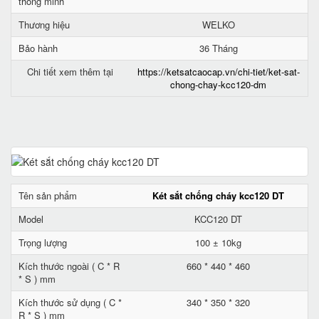
thông minh
Thương hiệu
WELKO
Bảo hành
36 Tháng
Chi tiết xem thêm tại
https://ketsatcaocap.vn/chi-tiet/ket-sat-
chong-chay-kcc120-dm
Tên sản phẩm
Két sắt chống cháy kcc120 DT
Model
KCC120 DT
Trọng lượng
100 ± 10kg
Kích thước ngoài ( C * R
660 * 440 * 460
* S ) mm
Kích thước sử dụng ( C *
340 * 350 * 320
R * S ) mm