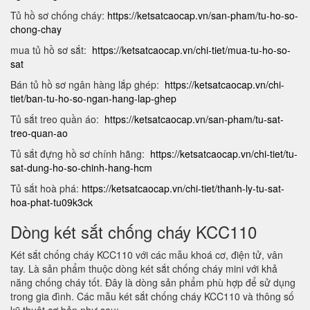
Tủ hồ sơ chống cháy:
https://ketsatcaocap.vn/san-pham/tu-ho-so-
chong-chay
mua tủ hồ sơ sắt:
https://ketsatcaocap.vn/chi-tiet/mua-tu-ho-so-
sat
Bán tủ hồ sơ ngân hàng lắp ghép:
https://ketsatcaocap.vn/chi-
tiet/ban-tu-ho-so-ngan-hang-lap-ghep
Tủ sắt treo quần áo:
https://ketsatcaocap.vn/san-pham/tu-sat-
treo-quan-ao
Tủ sắt đựng hồ sơ chính hãng:
https://ketsatcaocap.vn/chi-tiet/tu-
sat-dung-ho-so-chinh-hang-hcm
Tủ sắt hoà phá:
https://ketsatcaocap.vn/chi-tiet/thanh-ly-tu-sat-
hoa-phat-tu09k3ck
Dòng két sắt chống cháy KCC110
Két sắt chống cháy KCC110 với các mẫu khoá cơ, điện tử, vân
tay. Là sản phẩm thuộc dòng két sắt chống cháy mini với khả
năng chống cháy tốt. Đây là dòng sản phẩm phù hợp để sử dụng
trong gia đình. Các mẫu két sắt chống cháy KCC110 và thông số