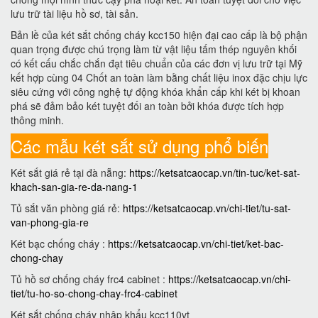
lưu trữ tài liệu hồ sơ, tài sản.
Bản lề của két sắt chống cháy kcc150 hiện đại cao cấp là bộ phận
quan trọng được chú trọng làm từ vật liệu tấm thép nguyên khối
có kết cấu chắc chắn đạt tiêu chuẩn của các đơn vị lưu trữ tại Mỹ
kết hợp cùng 04 Chốt an toàn làm bằng chất liệu inox đặc chịu lực
siêu cứng với công nghệ tự động khóa khẩn cấp khi két bị khoan
phá sẽ đảm bảo két tuyệt đối an toàn bởi khóa được tích hợp
thông minh.
Các mẫu két sắt sử dụng phổ biến
Két sắt giá rẻ tại đà nẵng:
https://ketsatcaocap.vn/tin-tuc/ket-sat-
khach-san-gia-re-da-nang-1
Tủ sắt văn phòng giá rẻ:
https://ketsatcaocap.vn/chi-tiet/tu-sat-
van-phong-gia-re
Két bạc chống cháy :
https://ketsatcaocap.vn/chi-tiet/ket-bac-
chong-chay
Tủ hồ sơ chống cháy frc4 cabinet :
https://ketsatcaocap.vn/chi-
tiet/tu-ho-so-chong-chay-frc4-cabinet
Két sắt chống cháy nhập khẩu kcc110vt