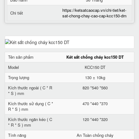
https://ketsatcaocap.vn/chi-tiet/ket-
Chi tiết
sat-chong-chay-cao-cap-kcc150-dm
Tên sản phẩm
Két sắt chống cháy kcc150 DT
Model
KCC150 DT
Trọng lượng
130 ± 10kg
Kích thước ngoài ( C * R
820 *540 *560
* S ) mm
Kích thước sử dụng ( C *
470 *440 *370
R * S ) mm
Kích thước ngăn kéo ( C
120 *440 *320
* R * S ) mm
Tính năng
An Toàn chống cháy