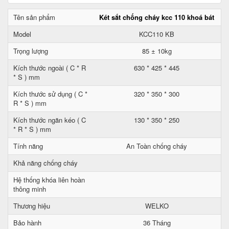
Tên sản phẩm
Két sắt chống cháy kcc 110 khoá bát
Model
KCC110 KB
Trọng lượng
85 ± 10kg
Kích thước ngoài ( C * R
630 * 425 * 445
* S ) mm
Kích thước sử dụng ( C *
320 * 350 * 300
R * S ) mm
Kích thước ngăn kéo ( C
130 * 350 * 250
* R * S ) mm
Tính năng
An Toàn chống cháy
Khả năng chống cháy
Hệ thống khóa liên hoàn
thông minh
Thương hiệu
WELKO
Bảo hành
36 Tháng