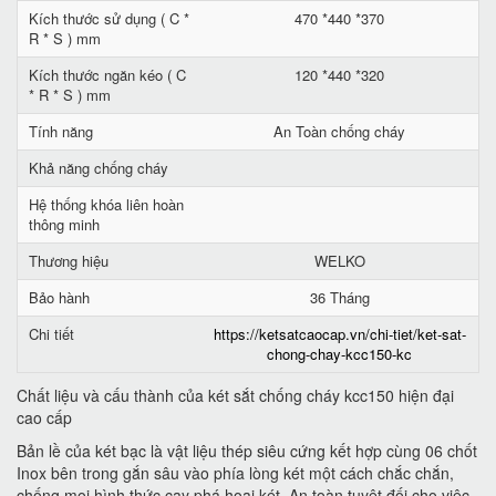
Kích thước sử dụng ( C *
470 *440 *370
R * S ) mm
Kích thước ngăn kéo ( C
120 *440 *320
* R * S ) mm
Tính năng
An Toàn chống cháy
Khả năng chống cháy
Hệ thống khóa liên hoàn
thông minh
Thương hiệu
WELKO
Bảo hành
36 Tháng
Chi tiết
https://ketsatcaocap.vn/chi-tiet/ket-sat-
chong-chay-kcc150-kc
Chất liệu và cấu thành của két sắt chống cháy kcc150 hiện đại
cao cấp
Bản lề của két bạc là vật liệu thép siêu cứng kết hợp cùng 06 chốt
Inox bên trong gắn sâu vào phía lòng két một cách chắc chắn,
chống mọi hình thức cạy phá hoại két. An toàn tuyệt đối cho việc