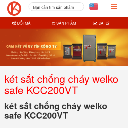
Bạn cần tìm sản phẩm
nào?
ĐỔI MÃ
SẢN PHẨM
ĐẠI LÝ
két sắt chống cháy welko
safe KCC200VT
két sắt chống cháy welko
safe KCC200VT