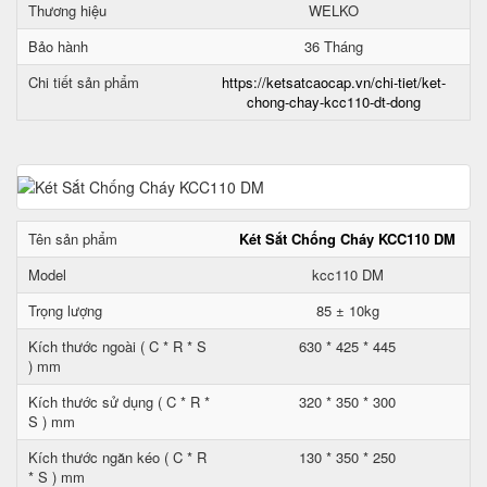
Thương hiệu
WELKO
Bảo hành
36 Tháng
Chi tiết sản phẩm
https://ketsatcaocap.vn/chi-tiet/ket-
chong-chay-kcc110-dt-dong
Tên sản phẩm
Két Sắt Chống Cháy KCC110 DM
Model
kcc110 DM
Trọng lượng
85 ± 10kg
Kích thước ngoài ( C * R * S
630 * 425 * 445
) mm
Kích thước sử dụng ( C * R *
320 * 350 * 300
S ) mm
Kích thước ngăn kéo ( C * R
130 * 350 * 250
* S ) mm