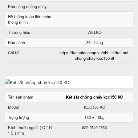
Khả năng chống cháy
Hệ thống khóa liên hoàn
thông minh
Thương hiệu
WELKO
Bảo hành
36 Tháng
Chi tiết
https://ketsatcaocap.vn/chi-tiet/ket-sat-
chong-chay-kcc150-dt
Tên sản phẩm
Két sắt chống cháy kcc150 KC
Model
KCC150 KC
Trọng lượng
130 ± 10kg
Kích thước ngoài ( C * R
820 *540 *560
* S ) mm