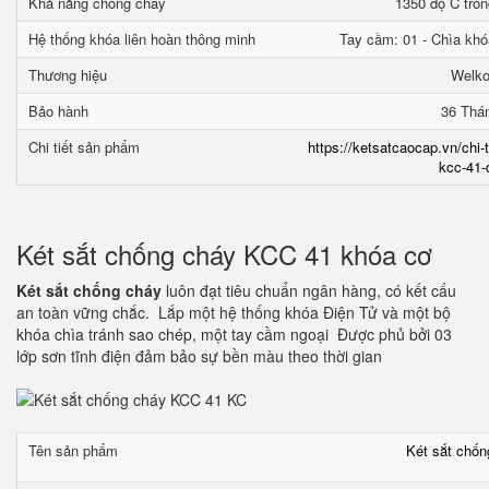
Khả năng chống cháy
1350 độ C tron
Hệ thống khóa liên hoàn thông minh
Tay cầm: 01 - Chìa khó
Thương hiệu
Welk
Bảo hành
36 Thá
Chi tiết sản phẩm
https://ketsatcaocap.vn/chi-
kcc-41-
Két sắt chống cháy KCC 41 khóa cơ
Két sắt chống cháy
luôn đạt tiêu chuẩn ngân hàng, có kết cấu
an toàn vững chắc. Lắp một hệ thống khóa Điện Tử và một bộ
khóa chìa tránh sao chép, một tay cầm ngoại Được phủ bởi 03
lớp sơn tĩnh điện đảm bảo sự bền màu theo thời gian
Tên sản phẩm
Két sắt chố