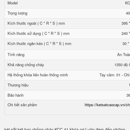
Model
KC
Trọng lượng
40
Kích thước ngoài ( C * R * S ) mm
395 
Kích thước sử dụng ( C * R * S ) mm
240 
Kích thước ngăn kéo ( C * R * S ) mm
30 *
Tính năng
An Toà
Khả năng chống cháy
1350 độ C
Hệ thống khóa liên hoàn thông minh
Tay cầm: 01 - Chì
Thương hiệu
Bảo hành
3
Chi tiết sản phẩm
https://ketsatcaocap.vn/ch
két sắt két bạc chống cháy KCC 41 khóa cơ Luôn đem đến những