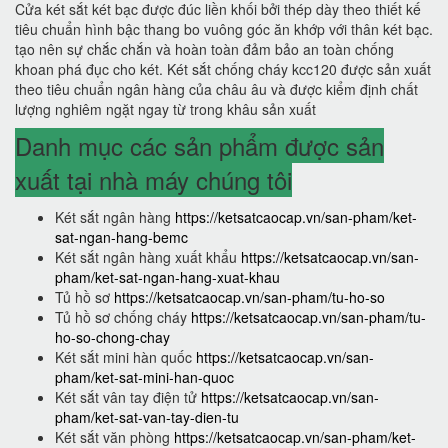
Cửa két sắt két bạc được đúc liền khối bởi thép dày theo thiết kế
tiêu chuẩn hình bậc thang bo vuông góc ăn khớp với thân két bạc.
tạo nên sự chắc chắn và hoàn toàn đảm bảo an toàn chống
khoan phá đục cho két. Két sắt chống cháy kcc120 được sản xuất
theo tiêu chuẩn ngân hàng của châu âu và được kiểm định chất
lượng nghiêm ngặt ngay từ trong khâu sản xuất
Danh mục các sản phẩm được sản
xuất tại nhà máy chúng tôi
Két sắt ngân hàng
https://ketsatcaocap.vn/san-pham/ket-
sat-ngan-hang-bemc
Két sắt ngân hàng xuất khẩu
https://ketsatcaocap.vn/san-
pham/ket-sat-ngan-hang-xuat-khau
Tủ hồ sơ
https://ketsatcaocap.vn/san-pham/tu-ho-so
Tủ hồ sơ chống cháy
https://ketsatcaocap.vn/san-pham/tu-
ho-so-chong-chay
Két sắt mini hàn quốc
https://ketsatcaocap.vn/san-
pham/ket-sat-mini-han-quoc
Két sắt vân tay điện tử
https://ketsatcaocap.vn/san-
pham/ket-sat-van-tay-dien-tu
Két sắt văn phòng
https://ketsatcaocap.vn/san-pham/ket-