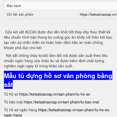
Bảo hành
Chi tiết sản phẩm
https://ketsatcaocap.vn/
Cửa két sắt
KCC60
được đúc liền khối bởi thép dày theo thiết kế
tiêu chuẩn hình bậc thang bo vuông góc ăn khớp với thân két bạc.
tạo nên sự chắc chắn và hoàn toàn đảm bảo an toàn chống
khoan phá đục cho két.
Két sắt chống cháy kcc60 đen đổi mã được sản xuất theo tiêu
chuẩn ngân hàng của châu âu và được kiểm định chất lượng
nghiêm ngặt ngay từ trong khâu sản xuất.
Mẫu tủ đựng hồ sơ văn phòng bằng
sắt
Tủ hồ sơ
https://ketsatcaocap.vn/san-pham/tu-ho-so
Tủ bảo mật
https://ketsatcaocap.vn/san-pham/tu-bao-mat
Tủ hồ sơ ngân hàng
https://ketsatcaocap.vn/san-pham/tu-ho-so-
ngan-hang