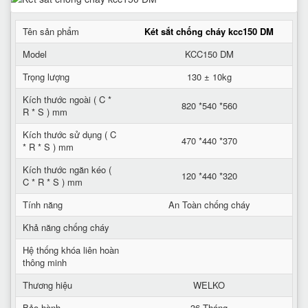
Tên sản phẩm
Két sắt chống cháy kcc150 DM
Model
KCC150 DM
Trọng lượng
130 ± 10kg
Kích thước ngoài ( C *
820 *540 *560
R * S ) mm
Kích thước sử dụng ( C
470 *440 *370
* R * S ) mm
Kích thước ngăn kéo (
120 *440 *320
C * R * S ) mm
Tính năng
An Toàn chống cháy
Khả năng chống cháy
Hệ thống khóa liên hoàn
thông minh
Thương hiệu
WELKO
Bảo hành
36 Tháng