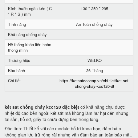
Kích thước ngăn kéo ( C
130 * 350 * 295
* R * S ) mm
Tính năng
An Toàn chống cháy
Khả năng chống cháy
Hệ thống khóa liên hoàn
thông minh
Thương hiệu
WELKO
Bảo hành
36 Tháng
Chi tiết
https://ketsatcaocap.vn/chi-tiet/ket-sat-
chong-chay-kcc120-dt
két sắt chống cháy kcc120 đặc biệt
có khả năng chịu được
nhiệt độ cao bên ngoài két sắt mà không làm hư hại đến những
tài sản, hồ sơ, giấy tờ chưa đựng bên trong lòng.
Đặc tính: Thiết kế với các module bố trí khoa học, đảm bảm
không gian lưu trữ rộng rãi nhưng vẫn đảm bảo an toàn bảo mật.