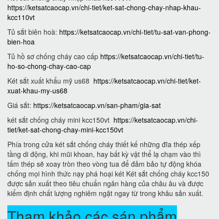
https://ketsatcaocap.vn/chi-tiet/ket-sat-chong-chay-nhap-khau-
kcc110vt
Tủ sắt biên hoà:
https://ketsatcaocap.vn/chi-tiet/tu-sat-van-phong-
bien-hoa
Tủ hồ sơ chống cháy cao cấp
https://ketsatcaocap.vn/chi-tiet/tu-
ho-so-chong-chay-cao-cap
Két sắt xuất khẩu mỹ us68
https://ketsatcaocap.vn/chi-tiet/ket-
xuat-khau-my-us68
Giá sắt:
https://ketsatcaocap.vn/san-pham/gia-sat
két sắt chống cháy mini kcc150vt
https://ketsatcaocap.vn/chi-
tiet/ket-sat-chong-chay-mini-kcc150vt
Phía trong cửa két sắt chống cháy thiết kế những đĩa thép xếp
tầng di động, khi mũi khoan, hay bất kỳ vật thể lạ chạm vào thì
tấm thép sẽ xoay tròn theo vòng tua để đảm bảo tự động khóa
chống mọi hình thức nạy phá hoại két Két sắt chống cháy kcc150
được sản xuất theo tiêu chuẩn ngân hàng của châu âu và được
kiểm định chất lượng nghiêm ngặt ngay từ trong khâu sản xuất.
Tham khảo các sán phẩm