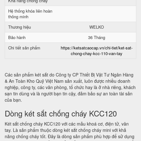
Khả năng chống cháy
Hệ thống khóa liên hoàn
thông minh
Thương hiệu
WELKO
Bảo hành
36 Tháng
Chi tiết sản phẩm
https://ketsatcaocap.vn/chi-tiet/ket-sat-
chong-chay-kcc-110-van-tay
Các sản phẩm két sắt do Công ty CP Thiết Bị Vật Tư Ngân Hàng
& An Toàn Kho Quỹ Việt Nam sản xuất, luôn được nhiều doanh
nghiệp, công ty, các văn phòng, tổ chức hay là ở nhà riêng, khách
sạn tin dùng và là người bạn tin cậy, đảm bảo sự an toàn tài sản
của bạn.
Dòng két sắt chống cháy KCC120
Két sắt chống cháy KCC120 với các mẫu khoá cơ, điện tử, vân
tay. Là sản phẩm thuộc dòng két sắt chống cháy mini với khả
năng chống cháy tốt. Đây là dòng sản phẩm phù hợp để sử dụng