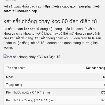
két sắt xuất khẩu cao cấp
https://ketsatcaocap.vn/san-pham/ket-
sat-xuat-khau-cao-cap
két sắt chống cháy kcc 60 đen điện tử
Là sản phẩm
két sắt
sử dụng hệ thống khóa két điện tử với ổ
khóa và chìa khóa to. với ổ khóa này có thể mở khóa và mở cánh
cửa két sắt dễ dàng.
két sắt
chóng cháy kcc 60 đen điện tử là sản
phẩm thuộc dòng két sắt liên doanh hàn quốc mang thương hiệu
welko.
Tên sản phẩm
Két sắt chốn
Model
K
Trọng lượng
Kích thước ngoài ( C * R * S ) mm
375
Kích thước sử dụng ( C * R * S ) mm
190