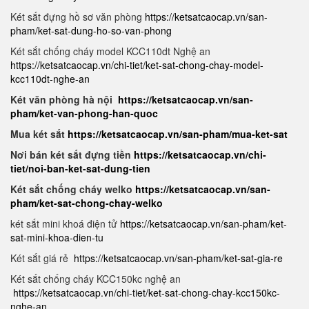
Két sắt đựng hồ sơ văn phòng
https://ketsatcaocap.vn/san-
pham/ket-sat-dung-ho-so-van-phong
Két sắt chống cháy model KCC110dt Nghệ an
https://ketsatcaocap.vn/chi-tiet/ket-sat-chong-chay-model-
kcc110dt-nghe-an
Két văn phòng hà nội
https://ketsatcaocap.vn/san-
pham/ket-van-phong-han-quoc
Mua két sắt
https://ketsatcaocap.vn/san-pham/mua-ket-sat
Nơi bán két sắt đựng tiền
https://ketsatcaocap.vn/chi-
tiet/noi-ban-ket-sat-dung-tien
Két sắt chống cháy welko
https://ketsatcaocap.vn/san-
pham/ket-sat-chong-chay-welko
két sắt mini khoá điện tử
https://ketsatcaocap.vn/san-pham/ket-
sat-mini-khoa-dien-tu
Két sắt giá rẻ
https://ketsatcaocap.vn/san-pham/ket-sat-gia-re
Két sắt chống cháy KCC150kc nghệ an
https://ketsatcaocap.vn/chi-tiet/ket-sat-chong-chay-kcc150kc-
nghe-an