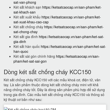
sat-van-phong
Két sắt khách sạn
https://ketsatcaocap.vn/san-pham/ket-
sat-khach-san
Két sắt xuất khẩu
https://ketsatcaocap.vn/san-pham/ket-
sat-xuat-khau-cao-cap
Két sắt chống cháy
https://ketsatcaocap.vn/san-pham/ket-
sat-chong-chay
Két sắt gia đình
https://ketsatcaocap.vn/san-pham/ket-sat-
gia-dinh
Két sắt hàn quốc
https://ketsatcaocap.vn/san-pham/ket-sat-
han-quoc
Két sắt sài gòn chính hãng
https://ketsatcaocap.vn/san-
pham/ket-sat-sai-gon
Dòng két sắt chống cháy KCC150
Két sắt chống cháy KCC150 với các mẫu khoá cơ, điện tử, vân
tay. Là sản phẩm thuộc dòng két sắt chống cháy mini với khả
năng chống cháy tốt. Đây là dòng sản phẩm phù hợp để sử dụng
trong gia đình. Các mẫu két sắt chống cháy KCC150 và thông số
kỹ thuật cơ bản như sau: