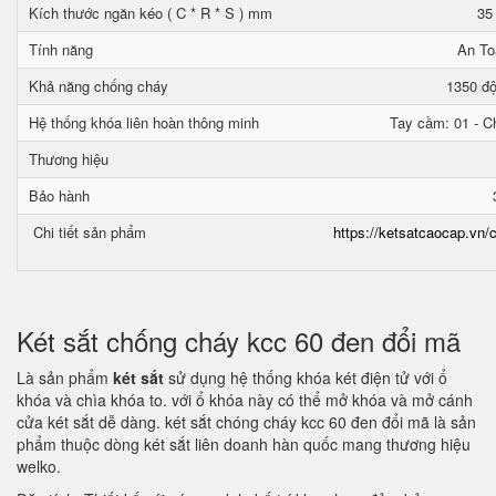
Kích thước ngăn kéo ( C * R * S ) mm
35
Tính năng
An To
Khả năng chống cháy
1350 độ
Hệ thống khóa liên hoàn thông minh
Tay cầm: 01 - Ch
Thương hiệu
Bảo hành
Chi tiết sản phẩm
https://ketsatcaocap.vn/c
Két sắt chống cháy kcc 60 đen đổi mã
Là sản phẩm
két sắt
sử dụng hệ thống khóa két điện tử với ổ
khóa và chìa khóa to. với ổ khóa này có thể mở khóa và mở cánh
cửa két sắt dễ dàng. két sắt chóng cháy kcc 60 đen đổi mã là sản
phẩm thuộc dòng két sắt liên doanh hàn quốc mang thương hiệu
welko.