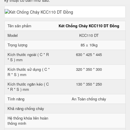
kỹ thuật cơ bản như sau:
Tên sản phẩm
Két Chống Cháy KCC110 DT Đồng
Model
KCC110 DT
Trọng lượng
85 ± 10kg
Kích thước ngoài ( C * R
630 * 425 * 445
* S ) mm
Kích thước sử dụng ( C *
320 * 350 * 300
R * S ) mm
Kích thước ngăn kéo ( C
130 * 350 * 250
* R * S ) mm
Tính năng
An Toàn chống cháy
Khả năng chống cháy
Hệ thống khóa liên hoàn
thông minh