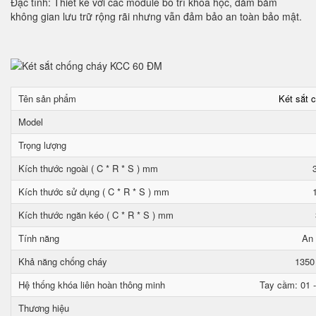
Đặc tính: Thiết kế với các module bố trí khoa học, đảm bảm
không gian lưu trữ rộng rãi nhưng vẫn đảm bảo an toàn bảo mật.
Tên sản phẩm
Két sắt 
Model
Trọng lượng
Kích thước ngoài ( C * R * S ) mm
Kích thước sử dụng ( C * R * S ) mm
Kích thước ngăn kéo ( C * R * S ) mm
Tính năng
An 
Khả năng chống cháy
1350
Hệ thống khóa liên hoàn thông minh
Tay cầm: 01 -
Thương hiệu