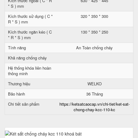
Kích thước ngoài ( C * R
630 * 425 * 445
* S ) mm
Kích thước sử dụng ( C *
320 * 350 * 300
R * S ) mm
Kích thước ngăn kéo ( C
130 * 350 * 250
* R * S ) mm
Tính năng
An Toàn chống cháy
Khả năng chống cháy
Hệ thống khóa liên hoàn
thông minh
Thương hiệu
WELKO
Bảo hành
36 Tháng
Chi tiết sản phẩm
https://ketsatcaocap.vn/chi-tiet/ket-sat-
chong-chay-kcc-110-kc