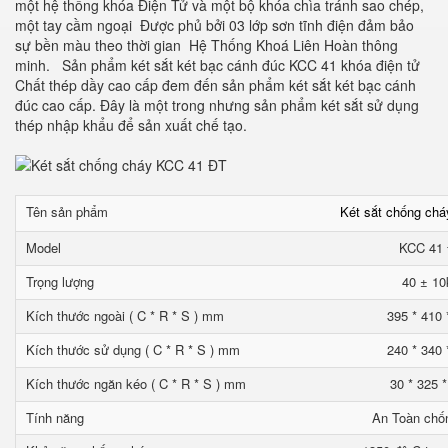
một hệ thống khóa Điện Tử và một bộ khóa chìa tránh sao chép,
một tay cầm ngoại Được phủ bởi 03 lớp sơn tĩnh điện đảm bảo
sự bền màu theo thời gian Hệ Thống Khoá Liên Hoàn thông
minh. Sản phẩm két sắt két bạc cánh đúc KCC 41 khóa điện tử
Chất thép dầy cao cấp đem đến sản phẩm két sắt két bạc cánh
đúc cao cấp. Đây là một trong nhưng sản phẩm két sắt sử dụng
thép nhập khẩu để sản xuất chế tạo.
Tên sản phẩm
Két sắt chống ch
Model
KCC 41
Trọng lượng
40 ± 10
Kích thước ngoài ( C * R * S ) mm
395 * 410 
Kích thước sử dụng ( C * R * S ) mm
240 * 340 
Kích thước ngăn kéo ( C * R * S ) mm
30 * 325 
Tính năng
An Toàn chố