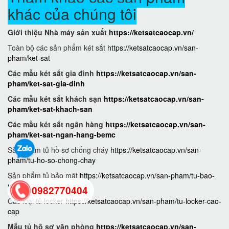
khác của chúng tôi
Giới thiệu Nhà máy sản xuất
https://ketsatcaocap.vn/
Toàn bộ các sản phẩm két sắt
https://ketsatcaocap.vn/san-
pham/ket-sat
Các mẫu két sắt gia đình
https://ketsatcaocap.vn/san-
pham/ket-sat-gia-dinh
Các mẫu két sắt khách sạn
https://ketsatcaocap.vn/san-
pham/ket-sat-khach-san
Các mẫu két sắt ngân hàng
https://ketsatcaocap.vn/san-
pham/ket-sat-ngan-hang-bemc
Sản phẩm tủ hồ sơ chống cháy
https://ketsatcaocap.vn/san-
pham/tu-ho-so-chong-chay
Sản phẩm tủ bảo mật
https://ketsatcaocap.vn/san-pham/tu-bao-
mat
0982770404
Các loại tủ locker
https://ketsatcaocap.vn/san-pham/tu-locker-cao-
cap
back
Mẫu tủ hồ sơ văn phòng
https://ketsatcaocap.vn/san-