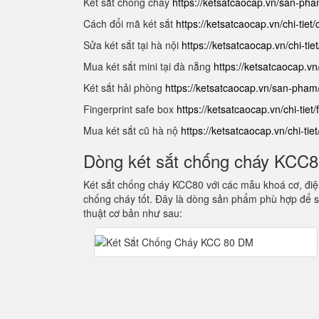
Két sắt chống cháy
https://ketsatcaocap.vn/san-ph
Cách đổi mã két sắt
https://ketsatcaocap.vn/chi-tiet
Sửa két sắt tại hà nội
https://ketsatcaocap.vn/chi-tie
Mua két sắt mini tại đà nẵng
https://ketsatcaocap.vn
Két sắt hải phòng
https://ketsatcaocap.vn/san-pham
Fingerprint safe box
https://ketsatcaocap.vn/chi-tiet/
Mua két sắt cũ hà nộ
https://ketsatcaocap.vn/chi-tie
Dòng két sắt chống cháy KCC
Két sắt chống cháy KCC80 với các mẫu khoá cơ, điện
chống cháy tốt. Đây là dòng sản phẩm phù hợp để s
thuật cơ bản như sau: