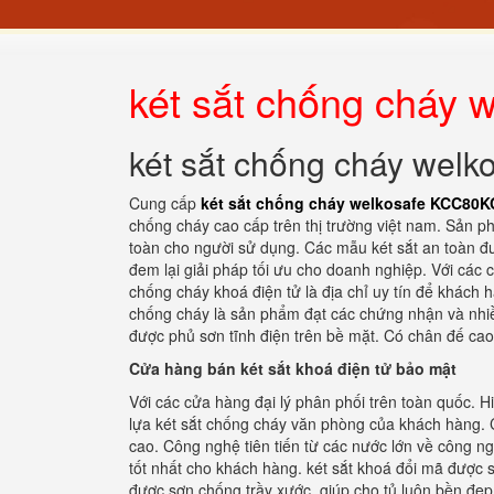
két sắt chống cháy
két sắt chống cháy wel
Cung cấp
két sắt chống cháy welkosafe KCC80K
chống cháy cao cấp trên thị trường việt nam. Sản 
toàn cho người sử dụng. Các mẫu két sắt an toàn đượ
đem lại giải pháp tối ưu cho doanh nghiệp. Với các 
chống cháy khoá điện tử là địa chỉ uy tín để khách 
chống cháy là sản phẩm đạt các chứng nhận và nhiều
được phủ sơn tĩnh điện trên bề mặt. Có chân đế cao 
Cửa hàng bán két sắt khoá điện tử bảo mật
Với các cửa hàng đại lý phân phối trên toàn quốc. 
lựa két sắt chống cháy văn phòng của khách hàng. C
cao. Công nghệ tiên tiến từ các nước lớn về công ng
tốt nhất cho khách hàng. két sắt khoá đổi mã được sả
được sơn chống trầy xước. giúp cho tủ luôn bền đẹp