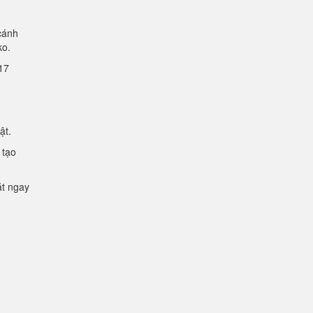
cánh
lko.
2.17
mật.
 tạo
ặt ngay