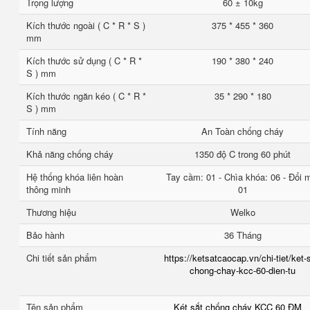
Trọng lượng
60 ± 10kg
Kích thước ngoài ( C * R * S )
375 * 455 * 360
mm
Kích thước sử dụng ( C * R *
190 * 380 * 240
S ) mm
Kích thước ngăn kéo ( C * R *
35 * 290 * 180
S ) mm
Tính năng
An Toàn chống cháy
Khả năng chống cháy
1350 độ C trong 60 phút
Hệ thống khóa liên hoàn
Tay cầm: 01 - Chìa khóa: 06 - Đổi 
thông minh
01
Thương hiệu
Welko
Bảo hành
36 Tháng
Chi tiết sản phẩm
https://ketsatcaocap.vn/chi-tiet/ket-
chong-chay-kcc-60-dien-tu
Tên sản phẩm
Két sắt chống cháy KCC 60 ĐM