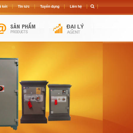
 két
Tin tức
Tuyển dụng
Liên hệ