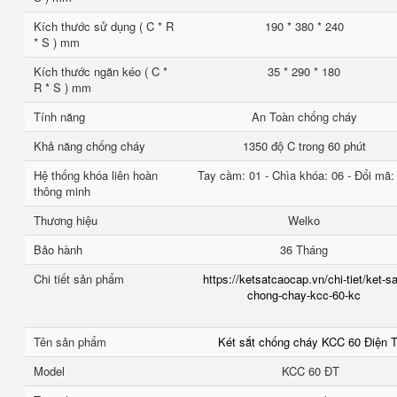
Kích thước sử dụng ( C * R
190 * 380 * 240
* S ) mm
Kích thước ngăn kéo ( C *
35 * 290 * 180
R * S ) mm
Tính năng
An Toàn chống cháy
Khả năng chống cháy
1350 độ C trong 60 phút
Hệ thống khóa liên hoàn
Tay cầm: 01 - Chìa khóa: 06 - Đổi mã:
thông minh
Thương hiệu
Welko
Bảo hành
36 Tháng
Chi tiết sản phẩm
https://ketsatcaocap.vn/chi-tiet/ket-sa
chong-chay-kcc-60-kc
Tên sản phẩm
Két sắt chống cháy KCC 60 Điện 
Model
KCC 60 ĐT