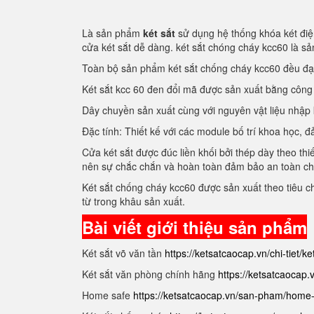
Là sản phẩm
két sắt
sử dụng hệ thống khóa két điện
cửa két sắt dễ dàng. két sắt chóng cháy kcc60 là 
Toàn bộ sản phẩm két sắt chống cháy kcc60 đều đ
Két sắt kcc 60 đen đổi mã được sản xuất bằng côn
Dây chuyền sản xuất cùng với nguyên vật liệu nhập
Đặc tính: Thiết kế với các module bố trí khoa học
Cửa két sắt được đúc liền khối bởi thép dày theo thi
nên sự chắc chắn và hoàn toàn đảm bảo an toàn c
Két sắt chống cháy kcc60 được sản xuất theo tiêu 
từ trong khâu sản xuất.
Bài viết giới thiệu sản phẩm
Két sắt võ văn tần
https://ketsatcaocap.vn/chi-tiet/k
Két sắt văn phòng chính hãng
https://ketsatcaocap
Home safe
https://ketsatcaocap.vn/san-pham/home