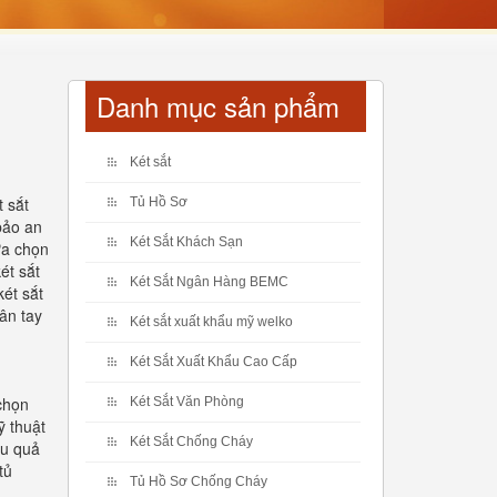
Danh mục sản phẩm
Két sắt
t sắt
Tủ Hồ Sơ
bảo an
Két Sắt Khách Sạn
ựa chọn
ét sắt
Két Sắt Ngân Hàng BEMC
két sắt
ân tay
Két sắt xuất khẩu mỹ welko
Két Sắt Xuất Khẩu Cao Cấp
 chọn
Két Sắt Văn Phòng
ỹ thuật
Két Sắt Chống Cháy
ệu quả
tủ
Tủ Hồ Sơ Chống Cháy