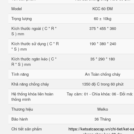
Model
KCC 60 ĐM
Trọng lượng
60 ± 10kg
Kích thước ngoài ( C * R *
375 * 455 * 360
S ) mm
Kích thước sử dụng ( C * R
190 * 380 * 240
* S ) mm
Kích thước ngăn kéo ( C *
35 * 290 * 180
R * S ) mm
Tính năng
An Toàn chống cháy
Khả năng chống cháy
1350 độ C trong 60 phút
Hệ thống khóa liên hoàn
Tay cầm: 01 - Chìa khóa: 06 - Đổi mã:
thông minh
Thương hiệu
Welko
Bảo hành
36 Tháng
Chi tiết sản phẩm
https://ketsatcaocap.vn/chi-tiet/ket-sa