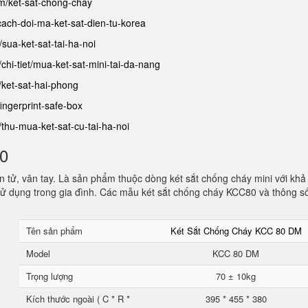
am/ket-sat-chong-chay
/cach-doi-ma-ket-sat-dien-tu-korea
t/sua-ket-sat-tai-ha-noi
/chi-tiet/mua-ket-sat-mini-tai-da-nang
/ket-sat-hai-phong
fingerprint-safe-box
t/thu-mua-ket-sat-cu-tai-ha-noi
80
 tử, vân tay. Là sản phẩm thuộc dòng két sắt chống cháy mini với khả
ử dụng trong gia đình. Các mẫu két sắt chống cháy KCC80 và thông s
Tên sản phẩm
Két Sắt Chống Cháy KCC 80 DM
Model
KCC 80 DM
Trọng lượng
70 ± 10kg
Kích thước ngoài ( C * R *
395 * 455 * 380