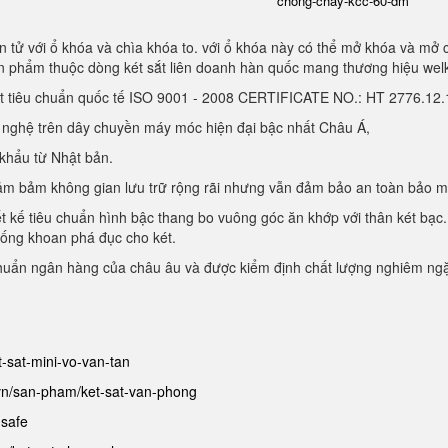
chong-chay-kcc-60-dm
 tử với ổ khóa và chìa khóa to. với ổ khóa này có thể mở khóa và mở 
sản phẩm thuộc dòng két sắt liên doanh hàn quốc mang thương hiệu we
ạt tiêu chuẩn quốc tế ISO 9001 - 2008 CERTIFICATE NO.: HT 2776.1
g nghệ trên dây chuyền máy móc hiện đại bậc nhất Châu Á,
 khẩu từ Nhật bản.
, đảm bảm không gian lưu trữ rộng rãi nhưng vẫn đảm bảo an toàn bảo 
ết kế tiêu chuẩn hình bậc thang bo vuông góc ăn khớp với thân két bạc.
hống khoan phá đục cho két.
chuẩn ngân hàng của châu âu và được kiểm định chất lượng nghiêm ng
et-sat-mini-vo-van-tan
.vn/san-pham/ket-sat-van-phong
-safe