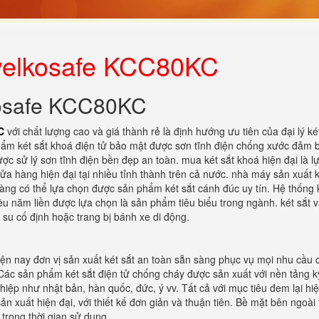
 welkosafe KCC80KC
kosafe KCC80KC
C
với chất lượng cao và giá thành rẻ là định hướng ưu tiên của đại lý ké
phẩm két sắt khoá điện tử bảo mật được sơn tĩnh điện chống xước đảm 
c sử lý sơn tĩnh điện bền đẹp an toàn. mua két sắt khoá hiện đại là l
cửa hàng hiện đại tại nhiều tỉnh thành trên cả nước. nhà máy sản xuất k
hàng có thể lựa chọn được sản phẩm két sắt cánh đúc uy tín. Hệ thống 
 năm liền được lựa chọn là sản phẩm tiêu biểu trong ngành. két sắt v
su cố định hoặc trang bị bánh xe di động.
Hiện nay đơn vị sản xuất két sắt an toàn sẵn sàng phục vụ mọi nhu cầu
ác sản phẩm két sắt điện tử chống cháy được sản xuất với nền tảng k
hiệp như nhật bản, hàn quốc, đức, ý vv. Tất cả với mục tiêu đem lại hi
n xuất hiện đại, với thiết kế đơn giản và thuận tiên. Bề mặt bên ngoài 
 trong thời gian sử dụng