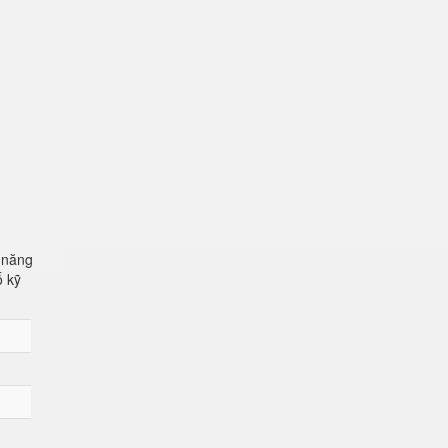
 năng
ố kỹ