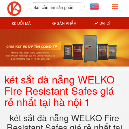
Bạn cần tìm sản phẩm
nào?
ĐỔI MÃ
SẢN PHẨM
ĐẠI LÝ
két sắt đà nẵng WELKO
Fire Resistant Safes giá
rẻ nhất tại hà nội 1
két sắt đà nẵng WELKO Fire
Resistant Safes giá rẻ nhất tại