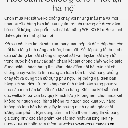
hà nội
Chon mua két sắt welko chống cháy với những mẫu mã và mới
nhất tại cửa hàng bán két sắt uy tín trên thị trường để được đảm
bảo chất lượng sản phẩm. két sắt đà nẵng WELKO Fire Resistant
Safes giá rẻ nhất tại hà nội
Két sắt với thiết kế và sản xuất bằng sắt thép và đúc, dập hạn chế
mối hàn tăng tính năng an toàn, bảo mật. Để đáp ứng tốt hơn nhu
cầu sử dụng két sắt chống cháy,két sắt vân tay,két sắt điện tử
trong nước hiện nay các sản phẩm két sắt chống cháy welko safe
được nhiều khách hàng tìm kiếm. đặc điểm nổi bật của két sắt
chống cháy welko là tính năng an toàn bền bỉ. khả năng chống
cháy tốt và dung tích sử dụng phù hợp. Hệ thống đại diện bán
hàng két sắt điện tử trên khắp các tỉnh thành sẵn sàng phục vụ
nhu cầu mua bán két sắt của khách hàng. Khi mua két sắt cánh
đúc welko khoá vân tay quý khách lưu ý không nên chọn mua két
không rõ nguồn gốc, hàng không rõ nguồn gốc xuất xứ, hàng
không có tem bảo hành, giấy tờ chứng minh nguồn gốc chất
lượng sản phẩm. Bạn đang cần tìm hiểu thêm thông tin về bảng
giá cũng như các sản phẩm két sắt mới nhất vui lòng liên hệ
0982770404 hoặc xem thêm tại websit
www.ketsatcaocap.vn