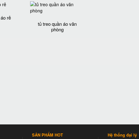
 áo rẻ
tủ treo quần áo văn
phòng
SẢN PHẨM HOT
Hệ thống đại lý