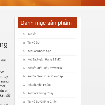
Danh mục sản phẩm
Két sắt
ang
Tủ Hồ Sơ
Két Sắt Khách Sạn
 đời.
Két Sắt Ngân Hàng BEMC
Két sắt xuất khẩu mỹ welko
vv,
ện nay
Két Sắt Xuất Khẩu Cao Cấp
h năng
Két Sắt Văn Phòng
mới.
iêu chí
Két Sắt Chống Cháy
két sắt
Tủ Hồ Sơ Chống Cháy
et-sat