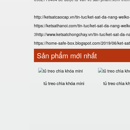
http://ketsatcaocap.vn/tin-tuc/ket-sat-da-nang-welk
https://ketsathanoi.com/tin-tuc/ket-sat-da-nang-wel
3
http://www.ketsatchongchay.vn/tin-tuc/ket-sat-da-
https://home-safe-box.blogspot.com/2019/06/ket-sa
Sản phẩm mới nhất
tủ treo chìa khóa mini
tủ treo chìa k