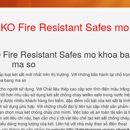
KO Fire Resistant Safes mo
 Fire Resistant Safes mo khoa b
ma so
p loại két sắt mới nhất trên thị trường. Với những bảo hành tại chỗ trọn
hoa bang ma so
 cho người sử dụng. Với Chất liệu thép cao cấp sơn tĩnh điện màu trắng 
tốt hơn nhu cầu sử dụng két sắt chống cháy welko safe trong nước hi
áy được nhiều khách hàng tìm kiếm. đặc điểm nổi bật của két sắt là tín
h sử dụng phù hợp. Với những chuỗi đại lý liên tục cập nhật sản phẩm 
 bạn chọn mua két chống cháy cho mình. Việc bảo vệ an toàn tài sản là t
xét tiêu chí này, bạn cần chú ý tới vật liệu chế tạo két sắt chống cháy,
kiểu dáng trọng lượng của két. Liên hệ với nhà máy theo số điện thoại
các thông tin sản phẩm tại website
http://ketsatcaocap.vn/san-pham/k