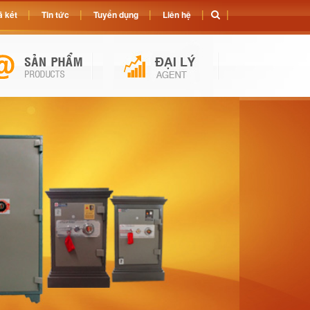
 két
Tin tức
Tuyển dụng
Liên hệ