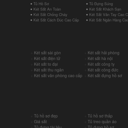
Tủ Hồ Sơ
Tủ Đựng Súng
Két Sắt An Toàn
Két Sắt Khách Sạn
Két Sắt Chống Cháy
Két Sắt Vân Tay Cao 
Két Sắt Cách Đúc Cao Cấp
Két Sắt Ngân Hàng Ca
+
Két sắt sài gòn
+
Két sắt hải phòng
+
Két sắt điện tử
+
Két sắt hà nội
+
Két sắt to đại
+
Két sắt công ty
+
Két sắt thu ngân
+
Két sắt công đức
+
Két sắt văn phòng cao cấp
+
Két sắt đựng hồ sơ
+
Tủ hồ sơ đẹp
+
Tủ hồ sơ thấp
+
Giá sắt
+
Tủ treo quần áo
+
Tủ đựng tài liệu
+
Tủ đựng hồ sơ