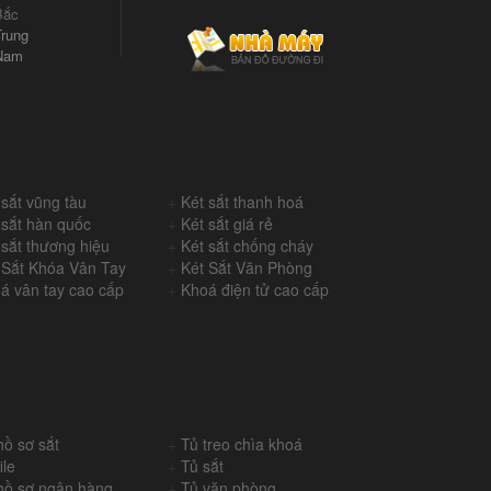
Bắc
rung
Nam
 sắt vũng tàu
+
Két sắt thanh hoá
 sắt hàn quốc
+
Két sắt giá rẻ
 sắt thương hiệu
+
Két sắt chống cháy
 Sắt Khóa Vân Tay
+
Két Sắt Văn Phòng
á vân tay cao cấp
+
Khoá điện tử cao cấp
hồ sơ sắt
+
Tủ treo chìa khoá
ile
+
Tủ sắt
hồ sơ ngân hàng
+
Tủ văn phòng