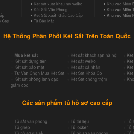
Két sắt xuất khẩu mỹ welko
Khu vực Miền 
Két Sắt Văn Phòng
Khu vực Miền T
Cấp
Két Sắt Xuất Khẩu Cao Cấp
Khu vực Miền 
o Cấp
Tủ Bảo Mật
Hệ Thống Phân Phối Két Sắt Trên Toàn Quốc
+
Mua két sắt
+
Két sắt khách sạn hà nội
+
Két
+
Két sắt đựng tiền
+
Két sắt welko
+
Két
+
Két sắt bảo mật
+
Két sắt cá nhân
+
Két
+
Tư Vấn Chọn Mua Két Sắt
+
Két Sắt Khóa Cơ
+
Két
+
Két sắt phòng lãnh đạo,
+
Két Sắt chống trộm
+
Kho
giám đốc
Các sản phẩm tủ hồ sơ cao cấp
+
Tủ sắt văn phòng
+
Tủ tài liệu
+
Tủ 
+
Tủ ghép
+
Tủ locker
+
Tủ f
+
Tủ hồ sơ giá rẻ
+
Tủ hồ sơ văn phòng
+
Tủ 