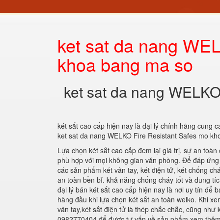
ket sat da nang WEL
khoa bang ma so
ket sat da nang WELKO
két sắt cao cấp hiện nay là đại lý chính hãng cung cấ
ket sat da nang WELKO Fire Resistant Safes mo k
Lựa chọn két sắt cao cấp đem lại giá trị, sự an toàn
phù hợp với mọi không gian văn phòng. Để đáp ứng 
các sản phẩm két vân tay, két điện tử, két chống ch
an toàn bền bỉ. khả năng chống cháy tốt và dung tíc
đại lý bán két sắt cao cấp hiện nay là nơi uy tín để
hàng đầu khi lựa chọn két sắt an toàn welko. Khi xem 
vân tay,két sắt điện tử là thép chắc chắc, cũng như 
0982770404 để được tư vấn về sản phẩm.xem thêm 