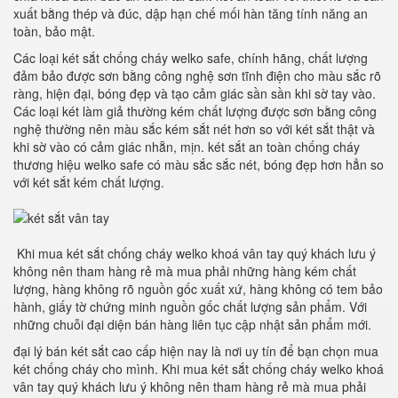
xuất bằng thép và đúc, dập hạn chế mối hàn tăng tính năng an
toàn, bảo mật.
Các loại két sắt chống cháy welko safe, chính hãng, chất lượng
đảm bảo được sơn bằng công nghệ sơn tĩnh điện cho màu sắc rõ
ràng, hiện đại, bóng đẹp và tạo cảm giác sần sần khi sờ tay vào.
Các loại két làm giả thường kém chất lượng được sơn bằng công
nghệ thường nên màu sắc kém sắt nét hơn so với két sắt thật và
khi sờ vào có cảm giác nhẵn, mịn. két sắt an toàn chống cháy
thương hiệu welko safe có màu sắc sắc nét, bóng đẹp hơn hẳn so
với két sắt kém chất lượng.
Khi mua két sắt chống cháy welko khoá vân tay quý khách lưu ý
không nên tham hàng rẻ mà mua phải những hàng kém chất
lượng, hàng không rõ nguồn gốc xuất xứ, hàng không có tem bảo
hành, giấy tờ chứng minh nguồn gốc chất lượng sản phẩm. Với
những chuỗi đại diện bán hàng liên tục cập nhật sản phẩm mới.
đại lý bán két sắt cao cấp hiện nay là nơi uy tín để bạn chọn mua
két chống cháy cho mình. Khi mua két sắt chống cháy welko khoá
vân tay quý khách lưu ý không nên tham hàng rẻ mà mua phải