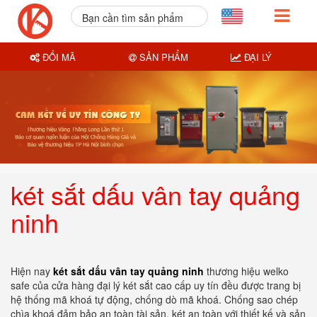
Bạn cần tìm sản phẩm
nào?
ĐỔI MÃ
SẢN PHẨM
ĐẠI LÝ
két sắt dấu vân tay quảng
ninh
Hiện nay
két sắt dấu vân tay quảng ninh
thương hiệu welko
safe của cửa hàng đại lý két sắt cao cấp uy tín đều được trang bị
hệ thống mã khoá tự động, chống dò mã khoá. Chống sao chép
chìa khoá đảm bảo an toàn tài sản. két an toàn với thiết kế và sản