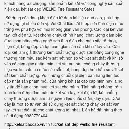
khách hàng ưa chuộng. sản phẩm két sắt với công nghệ sản xuất
hiện đại. két sắt đẹp WELKO Fire Resistant Safes
Sử dụng các dòng khoá điện tử đem lại hiệu quả cao, phù hợp
sử dụng tại nhiều đơn vị. Với Chất liệu sắt thép sơn tĩnh điện màu
trắng vv, phù hợp với mọi không gian văn phòng. Các loại két vân
tay, két điện tử, két chống cháy, chính hãng, chất lượng đảm bảo
được sơn bằng công nghệ sơn tĩnh điện cho màu sắc rõ ràng,
hiện đại, bóng đẹp và tạo cảm giác sần sần khi sờ tay vào. Các
loại két làm giả thường kém chất lượng được sơn bằng công nghệ
thường nên màu sắc kém sắt nét hơn so với két sắt thật và khi sờ
vào có cảm giác nhẵn, mịn. két sắt an toàn chống cháy thương
hiệu welko safe có màu sắc sắc nét, bóng đẹp hơn hẳn so với két
sắt kém chất lượng. Với những chuỗi đại diện bán hàng liên tục
cập nhật sản phẩm mới. cửa hàng két sắt cao cấp hiện nay là nơi
uy tín để bạn chọn mua két sắt cho mình. Tính năng chống trộm
luôn luôn được đảm bảo do két vân tay, két điện tử, két chống
cháy thường được làm từ nguyên liệu chắc chắn, dày dặn. Dưới
đây là một số tư vấn để sử dụng két sắt chống cháy,két sắt vân
tay,két sắt điện tử cho chất lượng tốt nhất. Liên hệ đặt hàng theo
số di động 0982770404
http://ketsatcaocap.vn/tin-tuc/ket-sat-dep-welko-fire-resistant-