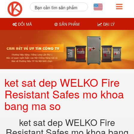
Bạn cần tìm sản phẩm
nào?
ĐỔI MÃ
SẢN PHẨM
ĐẠI LÝ
ket sat dep WELKO Fire
Resistant Safes mo khoa
bang ma so
ket sat dep WELKO Fire
Resistant Safes mo khoa bang