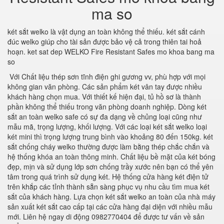
ma so
két sắt welko là vật dụng an toàn không thể thiếu. két sắt cánh
đúc welko giúp cho tài sản được bảo vệ cả trong thiên tai hoả
hoạn. ket sat dep WELKO Fire Resistant Safes mo khoa bang ma
so
Với Chất liệu thép sơn tĩnh điện ghi gương vv, phù hợp với mọi
không gian văn phòng. Các sản phẩm két vân tay được nhiều
khách hàng chọn mua. Với thiết kế hiện đại, tủ hồ sơ là thành
phần không thể thiếu trong văn phòng doanh nghiệp. Dòng két
sắt an toàn welko safe có sự đa dạng về chủng loại cũng như
mẫu mã, trọng lượng, khối lượng. Với các loại két sắt welko loại
két mini thì trọng lượng trung bình vào khoảng 80 đến 150kg. két
sắt chống cháy welko thường được làm bằng thép chắc chắn và
hệ thống khóa an toàn thông minh. Chất liệu bề mặt của két bóng
đẹp, mịn và sử dụng lớp sơn chống trầy xước nên bạn có thể yên
tâm trong quá trình sử dụng két. Hệ thống cửa hàng két điện tử
trên khắp các tỉnh thành sẵn sàng phục vụ nhu cầu tìm mua két
sắt của khách hàng. Lựa chọn két sắt welko an toàn của nhà máy
sản xuất két sắt cao cấp tại các cửa hàng đại diện với nhiều mẫu
mới. Liên hệ ngay di động 0982770404 để được tư vấn về sản