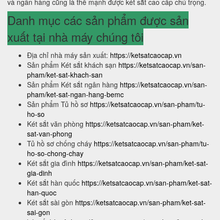
và ngân hàng cũng là thế mạnh được két sắt cao cấp chú trọng.
Danh mục các sản phẩm được sản
xuất tại nhà máy chúng tôi
Địa chỉ nhà máy sản xuất:
https://ketsatcaocap.vn
Sản phẩm Két sắt khách sạn
https://ketsatcaocap.vn/san-
pham/ket-sat-khach-san
Sản phẩm Két sắt ngân hàng
https://ketsatcaocap.vn/san-
pham/ket-sat-ngan-hang-bemc
Sản phẩm Tủ hồ sơ
https://ketsatcaocap.vn/san-pham/tu-
ho-so
Két sắt văn phòng
https://ketsatcaocap.vn/san-pham/ket-
sat-van-phong
Tủ hồ sơ chống cháy
https://ketsatcaocap.vn/san-pham/tu-
ho-so-chong-chay
Két sắt gia đình
https://ketsatcaocap.vn/san-pham/ket-sat-
gia-dinh
Két sắt hàn quốc
https://ketsatcaocap.vn/san-pham/ket-sat-
han-quoc
Két sắt sài gòn
https://ketsatcaocap.vn/san-pham/ket-sat-
sai-gon