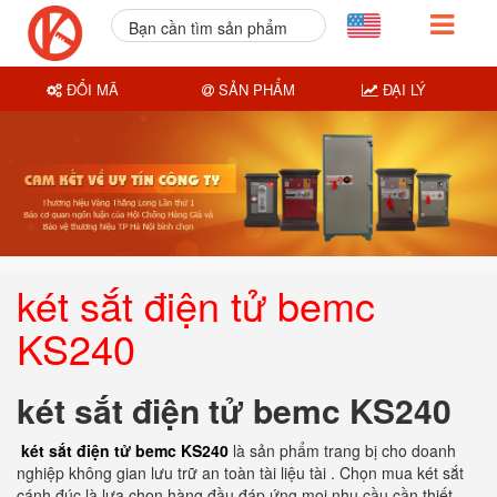
Bạn cần tìm sản phẩm
nào?
ĐỔI MÃ
SẢN PHẨM
ĐẠI LÝ
két sắt điện tử bemc
KS240
két sắt điện tử bemc KS240
két sắt điện tử bemc KS240
là sản phẩm trang bị cho doanh
nghiệp không gian lưu trữ an toàn tài liệu tài . Chọn mua két sắt
cánh đúc là lựa chọn hàng đầu đáp ứng mọi nhu cầu cần thiết.