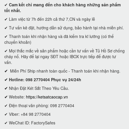
✔
Cam kết
chỉ mang đến cho khách hàng những sản phẩm
tốt nhất.
✔ Làm việc từ 7h đến 22h cả thứ 7,CN và ngày lễ
✔ Tư vấn kê đặt, hướng dẫn sử dụng, bảo hành tại nhà miễn phí.
✔ Thanh toán khi nhận hàng và đã kiểm tra kĩ lưỡng (có thể
chuyển khoản)
✔ Mọi thắc mắc về sản phẩm hoặc cần tư vấn về Tủ Hồ Sơ chống
cháy nổ. Hãy để lại ngay SĐT hoặc IBOX trực tiếp để được tư
vấn.
✔
Miễn Phí Ship nhanh toàn quốc - Thanh toán khi nhận hàng.
✔ Hotline: 098 2770404 Phục vụ 24/24h
✔
Nhận Đặt Két Sắt Theo Yêu Cầu.
✔
Website:
https://ketsatcaocap.vn
✔ Điện thoại văn phòng: 098 2770404
✔ Viber: +84 98 2770404
✔ WeChat ID: FactorySafes