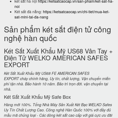
két sắt hà nội
https://ketsatcaocap.vn/san-pham/ket-sat-ha-
noi
Két sắt đà nẵng:
https://ketsatcaocap.vn/chi-tiet/mua-ket-
sat-mini-tai-da-nang
Sản phẩm két sắt điện tử công
nghệ hàn quốc
Két Sắt Xuất Khẩu Mỹ US68 Vân Tay +
Điện Tử WELKO AMERICAN SAFES
EXPORT
Két Sắt Xuất Khẩu Mỹ US68 FE AMERICAN SAFES
EXPORT cháy chính hãng, Uy tín, chất lượng, Vận chuyển miễn
phí tận nhà. Bảo hành 10 năm. Bảo trì trọn đời. vận chuyển tại
nhà.
Két Sắt Xuất Khẩu Mỹ Safe Box
Hàng mới 100%. Tổng Nhà Máy Sản Xuất Két Bạc WELKO Safes
Uy Tín Chất Lượng Cao. Công nghệ Hàn Quốc 100% với đầy đủ
mẫu mã chủng loại - Các dòng két sắt cao cấp với giá cực ưu đãi