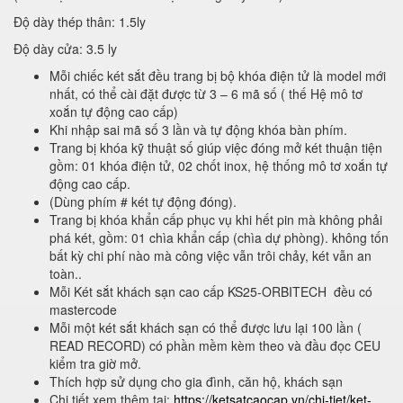
Độ dày thép thân: 1.5ly
Độ dày cửa: 3.5 ly
Mỗi chiếc két sắt đều trang bị bộ khóa điện tử là model mới
nhất, có thể cài đặt được từ 3 – 6 mã số ( thế Hệ mô tơ
xoắn tự động cao cấp)
Khi nhập sai mã số 3 lần và tự động khóa bàn phím.
Trang bị khóa kỹ thuật số giúp việc đóng mở két thuận tiện
gồm: 01 khóa điện tử, 02 chốt inox, hệ thống mô tơ xoắn tự
động cao cấp.
(Dùng phím # két tự động đóng).
Trang bị khóa khẩn cấp phục vụ khi hết pin mà không phải
phá két, gồm: 01 chìa khẩn cấp (chìa dự phòng). không tốn
bất kỳ chi phí nào mà công việc vẫn trôi chảy, két vẫn an
toàn..
Mỗi Két sắt khách sạn cao cấp KS25-ORBITECH đều có
mastercode
Mỗi một két sắt khách sạn có thể được lưu lại 100 lần (
READ RECORD) có phần mềm kèm theo và đầu đọc CEU
kiểm tra giờ mở.
Thích hợp sử dụng cho gia đình, căn hộ, khách sạn
Chi tiết xem thêm tại:
https://ketsatcaocap.vn/chi-tiet/ket-