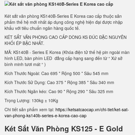
Két sắt văn phòng KS140B-Series E Korea cao cấp thuộc sản
phẩm thế hệ mới nhất áp dụng công nghệ hiện đại được nhập
khẩu với tiêu chuẩn ngân hàng quốc tế.
KÉT SẮT VĂN PHÒNG CAO CẤP DÒNG KS ĐÚC ĐẶC NGUYÊN
KHỐI ÉP BẬC NHẤT.
MÃ: KS140B - Series E Korea (Khóa điện tử thế hệ pin ngoài màn
hình LED, bàn phím LED đẳng cấp hạng sang đến từ “ Xứ sở
bình minh tươi mát “ )
Kích Thước Ngoài: Cao 695 * Rộng 500 * Sâu 545 mm
Kích Thước Sử Dụng: Cao 375 * Rộng 385 * Sâu 340 mm
Kích Thước Ngăn kéo: Cao 90 * Rộng 290 * Sâu 325 mm
Trọng Lượng: 130kg ± 10Kg
Chi tiết sản phẩm xem tại:
https://ketsatcaocap.vn/chi-tiet/ket-sat-
van-phong-ks140b-series-e-korea-cao-cap
Két Sắt Văn Phòng KS125 - E Gold