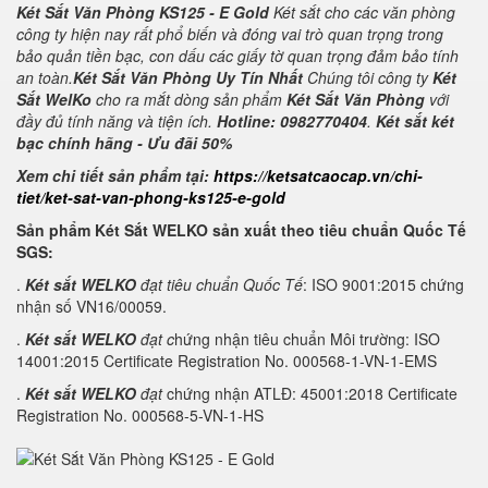
Két Sắt Văn Phòng KS125 - E Gold
Két sắt cho các văn phòng
công ty hiện nay rất phổ biến và đóng vai trò quan trọng trong
bảo quản tiền bạc, con dấu các giấy tờ quan trọng đảm bảo tính
an toàn.
Két Sắt Văn Phòng Uy Tín Nhất
Chúng tôi công ty
Két
Sắt WelKo
cho ra mắt dòng sản phẩm
Két Sắt Văn Phòng
với
đầy đủ tính năng và tiện ích.
Hotline: 0982770404
.
Két sắt két
bạc chính hãng - Ưu đãi 50%
Xem chi tiết sản phẩm tại:
https://ketsatcaocap.vn/chi-
tiet/ket-sat-van-phong-ks125-e-gold
Sản phẩm Két Sắt WELKO sản xuất theo tiêu chuẩn Quốc Tế
SGS:
.
Két sắt WELKO
đạt tiêu chuẩn Quốc Tế
: ISO 9001:2015 chứng
nhận số VN16/00059.
.
Két sắt WELKO
đạt c
hứng nhận tiêu chuẩn Môi trường: ISO
14001:2015 Certificate Registration No. 000568-1-VN-1-EMS
.
Két sắt WELKO
đạt
chứng nhận ATLĐ: 45001:2018 Certificate
Registration No. 000568-5-VN-1-HS