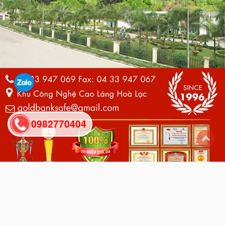
0982770404
back
to
top