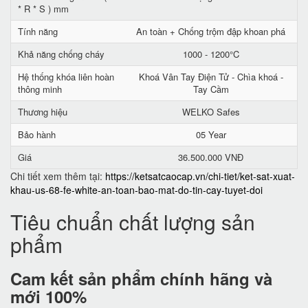
* R * S ) mm
Tính năng
An toàn + Chống trộm đập khoan phá
Khả năng chống cháy
1000 - 1200°C
Hệ thống khóa liên hoàn
Khoá Vân Tay Điện Tử - Chìa khoá -
thông minh
Tay Cầm
Thương hiệu
WELKO Safes
Bảo hành
05 Year
Giá
36.500.000 VNĐ
Chi tiết xem thêm tại:
https://ketsatcaocap.vn/chi-tiet/ket-sat-xuat-
khau-us-68-fe-white-an-toan-bao-mat-do-tin-cay-tuyet-doi
Tiêu chuẩn chất lượng sản
phẩm
Cam kết
sản phẩm chính hãng và
mới 100%