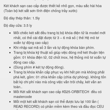
Két khách sạn cao cấp được thiết kế nhỏ gọn, màu sắc hài hòa
(Toàn bộ két sắt sơn tĩnh điện chống trầy xước)
Độ dày thép thân: 1.5ly
Độ dày cửa: 3.5 ly
Mỗi chiếc két sắt đều trang bị bộ khóa điện tử là model mới
nhất, có thể cài đặt được từ 3 – 6 mã số ( thế Hệ mô tơ
xoắn tự động cao cấp)
Khi nhập sai mã số 3 lần và tự động khóa bàn phím.
Trang bị khóa kỹ thuật số giúp việc đóng mở két thuận tiện
gồm: 01 khóa điện tử, 02 chốt inox, hệ thống mô tơ xoắn tự
động cao cấp.
(Dùng phím # két tự động đóng).
Trang bị khóa khẩn cấp phục vụ khi hết pin mà không phải
phá két, gồm: 01 chìa khẩn cấp (chìa dự phòng). không tốn
bất kỳ chi phí nào mà công việc vẫn trôi chảy, két vẫn an
toàn..
Mỗi Két sắt khách sạn cao cấp KS25-ORBITECH đều có
mastercode
Mỗi một két sắt khách sạn có thể được lưu lại 100 lần (
READ RECORD) có phần mềm kèm theo và đầu đọc CEU