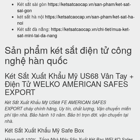
Két sắt sài gòn
https://ketsatcaocap.vn/san-pham/ket-sat-
sai-gon
két sắt hà nội
https://ketsatcaocap.vn/san-pham/ket-sat-ha-
noi
Két sắt đà nẵng:
https://ketsatcaocap.vn/chi-tiet/mua-ket-
sat-mini-tai-da-nang
Sản phẩm két sắt điện tử công
nghệ hàn quốc
Két Sắt Xuất Khẩu Mỹ US68 Vân Tay +
Điện Tử WELKO AMERICAN SAFES
EXPORT
Két Sắt Xuất Khẩu Mỹ US68 FE AMERICAN SAFES
EXPORT cháy chính hãng, Uy tín, chất lượng, Vận chuyển miễn
phí tận nhà. Bảo hành 10 năm. Bảo trì trọn đời. vận chuyển tại
nhà.
Két Sắt Xuất Khẩu Mỹ Safe Box
Hàng mới 100%. Tổng Nhà Máy Sản Xuất Két Bạc WELKO Safes