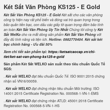
Két Sắt Văn Phòng KS125 - E Gold
Két Sắt Văn Phòng KS125 - E Gold
Két sắt cho các văn phòng
công ty hiện nay rất phổ biến và đóng vai trò quan trọng trong
bảo quản tiền bạc, con dấu các giấy tờ quan trọng đảm bảo tính
an toàn.
Két Sắt Văn Phòng Uy Tín Nhất
Chúng tôi công ty
Két
Sắt WelKo
cho ra mắt dòng sản phẩm
Két Sắt Văn Phòng
với
đầy đủ tính năng và tiện ích.
Hotline: 0982770404
.
Két sắt két
bạc chính hãng - Ưu đãi 50%
Xem chi tiết sản phẩm tại:
https://ketsatcaocap.vn/chi-
tiet/ket-sat-van-phong-ks125-e-gold
Sản phẩm Két Sắt WELKO sản xuất theo tiêu chuẩn Quốc Tế
SGS:
.
Két sắt WELKO
đạt tiêu chuẩn Quốc Tế
: ISO 9001:2015 chứng
nhận số VN16/00059.
.
Két sắt WELKO
đạt c
hứng nhận tiêu chuẩn Môi trường: ISO
14001:2015 Certificate Registration No. 000568-1-VN-1-EMS
.
Két sắt WELKO
đạt
chứng nhận ATLĐ: 45001:2018 Certificate
Registration No. 000568-5-VN-1-HS