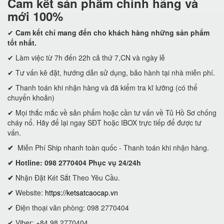
Cam kết
sản phẩm chính hãng và
mới 100%
✔
Cam kết
chỉ mang đến cho khách hàng những sản phẩm
tốt nhất.
✔ Làm việc từ 7h đến 22h cả thứ 7,CN và ngày lễ
✔ Tư vấn kê đặt, hướng dẫn sử dụng, bảo hành tại nhà miễn phí.
✔ Thanh toán khi nhận hàng và đã kiểm tra kĩ lưỡng (có thể
chuyển khoản)
✔ Mọi thắc mắc về sản phẩm hoặc cần tư vấn về Tủ Hồ Sơ chống
cháy nổ. Hãy để lại ngay SĐT hoặc IBOX trực tiếp để được tư
vấn.
✔
Miễn Phí Ship nhanh toàn quốc - Thanh toán khi nhận hàng.
✔ Hotline: 098 2770404 Phục vụ 24/24h
✔
Nhận Đặt Két Sắt Theo Yêu Cầu.
✔
Website:
https://ketsatcaocap.vn
✔ Điện thoại văn phòng: 098 2770404
✔ Viber: +84 98 2770404