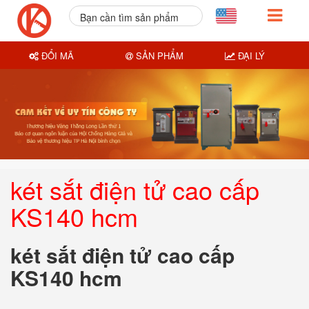
Bạn cần tìm sản phẩm
nào?
ĐỔI MÃ
SẢN PHẨM
ĐẠI LÝ
két sắt điện tử cao cấp
KS140 hcm
két sắt điện tử cao cấp
KS140 hcm