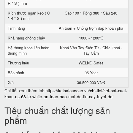
R * S ) mm
Kích thước ngăn kéo ( C
Cao 100 * Rộng 380 * Sâu 240
* R * S ) mm
Tính năng
An toàn + Chống trộm đập khoan phá
Khả năng chống cháy
1000 - 1200°C
Hệ thống khóa liên hoàn
Khoá Vân Tay Điện Tử - Chìa khoá -
thông minh
Tay Cầm
Thương hiệu
WELKO Safes
Bảo hành
05 Year
Giá
36.500.000 VNĐ
Chi tiết xem thêm tại:
https://ketsatcaocap.vn/chi-tiet/ket-sat-xuat-
khau-us-68-fe-white-an-toan-bao-mat-do-tin-cay-tuyet-doi
Tiêu chuẩn chất lượng sản
phẩm