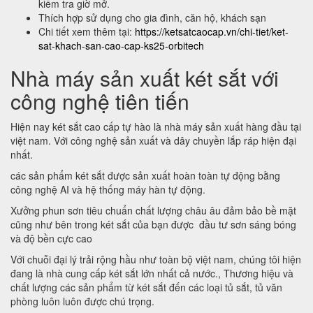
kiểm tra giờ mở.
Thích hợp sử dụng cho gia đình, căn hộ, khách sạn
Chi tiết xem thêm tại:
https://ketsatcaocap.vn/chi-tiet/ket-
sat-khach-san-cao-cap-ks25-orbitech
Nhà máy sản xuất két sắt với
công nghệ tiên tiến
Hiện nay két sắt cao cấp tự hào là nhà máy sản xuất hàng đầu tại
việt nam. Với công nghệ sản xuất và dây chuyền lắp ráp hiện đại
nhất.
các sản phẩm két sắt được sản xuất hoàn toàn tự động bằng
công nghệ AI và hệ thống máy hàn tự động.
Xưởng phun sơn tiêu chuẩn chất lượng châu âu đảm bảo bề mặt
cũng như bên trong két sắt của bạn được đầu tư sơn sáng bóng
và độ bền cực cao
Với chuỗi đại lý trải rộng hầu như toàn bộ việt nam, chúng tôi hiện
đang là nhà cung cấp két sắt lớn nhất cả nước., Thương hiệu và
chất lượng các sản phẩm từ két sắt đến các loại tủ sắt, tủ văn
phòng luôn luôn được chú trọng.