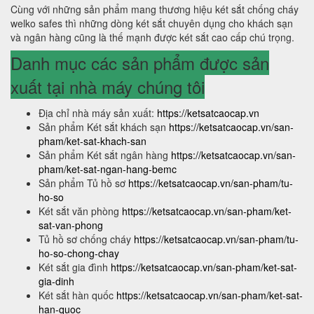
Cùng với những sản phẩm mang thương hiệu két sắt chống cháy
welko safes thì những dòng két sắt chuyên dụng cho khách sạn
và ngân hàng cũng là thế mạnh được két sắt cao cấp chú trọng.
Danh mục các sản phẩm được sản
xuất tại nhà máy chúng tôi
Địa chỉ nhà máy sản xuất:
https://ketsatcaocap.vn
Sản phẩm Két sắt khách sạn
https://ketsatcaocap.vn/san-
pham/ket-sat-khach-san
Sản phẩm Két sắt ngân hàng
https://ketsatcaocap.vn/san-
pham/ket-sat-ngan-hang-bemc
Sản phẩm Tủ hồ sơ
https://ketsatcaocap.vn/san-pham/tu-
ho-so
Két sắt văn phòng
https://ketsatcaocap.vn/san-pham/ket-
sat-van-phong
Tủ hồ sơ chống cháy
https://ketsatcaocap.vn/san-pham/tu-
ho-so-chong-chay
Két sắt gia đình
https://ketsatcaocap.vn/san-pham/ket-sat-
gia-dinh
Két sắt hàn quốc
https://ketsatcaocap.vn/san-pham/ket-sat-
han-quoc