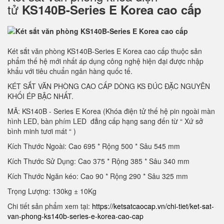
tử
KS140B-Series E Korea cao cấp
Két sắt văn phòng KS140B-Series E Korea cao cấp thuộc sản
phẩm thế hệ mới nhất áp dụng công nghệ hiện đại được nhập
khẩu với tiêu chuẩn ngân hàng quốc tế.
KÉT SẮT VĂN PHÒNG CAO CẤP DÒNG KS ĐÚC ĐẶC NGUYÊN
KHỐI ÉP BẬC NHẤT.
MÃ: KS140B - Series E Korea (Khóa điện tử thế hệ pin ngoài màn
hình LED, bàn phím LED đẳng cấp hạng sang đến từ “ Xứ sở
bình minh tươi mát “ )
Kích Thước Ngoài: Cao 695 * Rộng 500 * Sâu 545 mm
Kích Thước Sử Dụng: Cao 375 * Rộng 385 * Sâu 340 mm
Kích Thước Ngăn kéo: Cao 90 * Rộng 290 * Sâu 325 mm
Trọng Lượng: 130kg ± 10Kg
Chi tiết sản phẩm xem tại:
https://ketsatcaocap.vn/chi-tiet/ket-sat-
van-phong-ks140b-series-e-korea-cao-cap