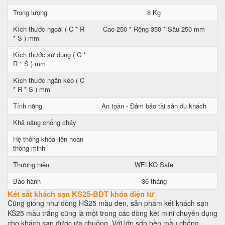
Trọng lượng
8 Kg
Kích thước ngoài ( C * R
Cao 250 * Rộng 350 * Sâu 250 mm
* S ) mm
Kích thước sử dụng ( C *
R * S ) mm
Kích thước ngăn kéo ( C
* R * S ) mm
Tính năng
An toàn - Đảm bảo tài sản du khách
Khả năng chống cháy
Hệ thống khóa liên hoàn
thông minh
Thương hiệu
WELKO Safe
Bảo hành
36 tháng
Két sắt khách sạn KS25-BDT khóa điện tử
Cũng giống như dòng HS25 màu đen, sản phẩm két khách sạn
KS25 màu trắng cũng là một trong các dòng két mini chuyên dụng
cho khách sạn được ưa chuộng. Với lớp sơn bền mầu chống