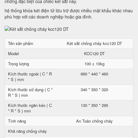
những đặc biệt của chiếc két sắt này.
hệ thống khóa két điện tử lữu trữ được nhiều mật khẩu khác nhau
phù hợp với các doanh nghiệp hoặc gia đình.
Tên sản phẩm
Két sắt chống cháy kcc120 DT
Model
KCC120 DT
Trọng lượng
100 ± 10kg
Kích thước ngoài ( C * R
660 * 440 * 460
* S ) mm
Kích thước sử dụng ( C *
340 * 350 * 320
R * S ) mm
Kích thước ngăn kéo ( C
130 * 350 * 295
* R * S ) mm
Tính năng
An Toàn chống cháy
Khả năng chống cháy