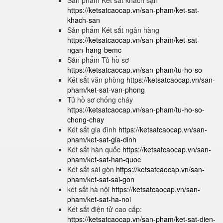
Sản phẩm Két sắt khách sạn
https://ketsatcaocap.vn/san-pham/ket-sat-
khach-san
Sản phẩm Két sắt ngân hàng
https://ketsatcaocap.vn/san-pham/ket-sat-
ngan-hang-bemc
Sản phẩm Tủ hồ sơ
https://ketsatcaocap.vn/san-pham/tu-ho-so
Két sắt văn phòng
https://ketsatcaocap.vn/san-
pham/ket-sat-van-phong
Tủ hồ sơ chống cháy
https://ketsatcaocap.vn/san-pham/tu-ho-so-
chong-chay
Két sắt gia đình
https://ketsatcaocap.vn/san-
pham/ket-sat-gia-dinh
Két sắt hàn quốc
https://ketsatcaocap.vn/san-
pham/ket-sat-han-quoc
Két sắt sài gòn
https://ketsatcaocap.vn/san-
pham/ket-sat-sai-gon
két sắt hà nội
https://ketsatcaocap.vn/san-
pham/ket-sat-ha-noi
Két sắt điện tử cao cấp:
https://ketsatcaocap.vn/san-pham/ket-sat-dien-