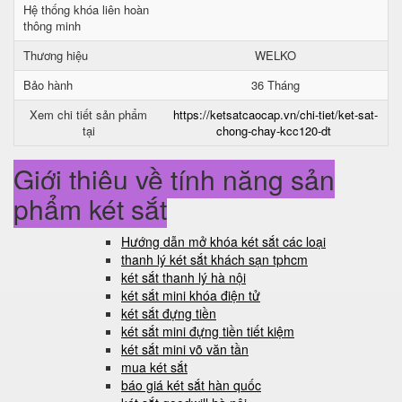
Hệ thống khóa liên hoàn
thông minh
Thương hiệu
WELKO
Bảo hành
36 Tháng
Xem chi tiết sản phẩm
https://ketsatcaocap.vn/chi-tiet/ket-sat-
tại
chong-chay-kcc120-dt
Giới thiệu về tính năng sản
phẩm két sắt
Hướng dẫn mở khóa két sắt các loại
thanh lý két sắt khách sạn tphcm
két sắt thanh lý hà nội
két sắt mini khóa điện tử
két sắt đựng tiền
két sắt mini đựng tiền tiết kiệm
két sắt mini võ văn tần
mua két sắt
báo giá két sắt hàn quốc