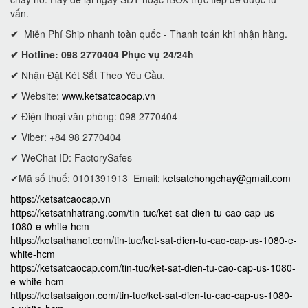
vấn.
✔
Miễn Phí Ship nhanh toàn quốc - Thanh toán khi nhận hàng.
✔ Hotline: 098 2770404 Phục vụ 24/24h
✔
Nhận Đặt Két Sắt Theo Yêu Cầu.
✔
Website:
www.ketsatcaocap.vn
✔ Điện thoại văn phòng: 098 2770404
✔ Viber: +84 98 2770404
✔ WeChat ID: FactorySafes
✔Mã số thuế: 0101391913
Email:
ketsatchongchay@gmail.com
https://ketsatcaocap.vn
https://ketsatnhatrang.com/tin-tuc/ket-sat-dien-tu-cao-cap-us-
1080-e-white-hcm
https://ketsathanoi.com/tin-tuc/ket-sat-dien-tu-cao-cap-us-1080-e-
white-hcm
https://ketsatcaocap.com/tin-tuc/ket-sat-dien-tu-cao-cap-us-1080-
e-white-hcm
https://ketsatsaigon.com/tin-tuc/ket-sat-dien-tu-cao-cap-us-1080-