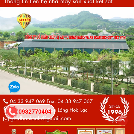
0982770404
back