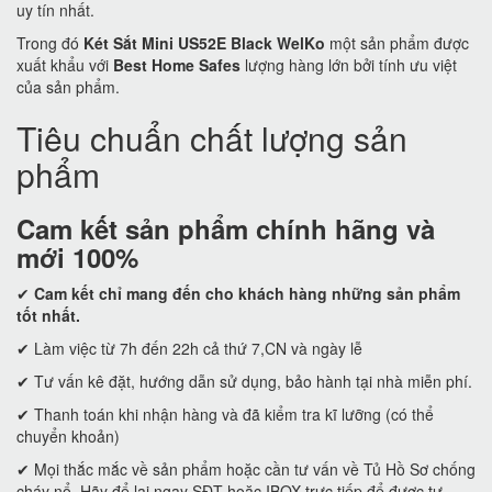
uy tín nhất.
Trong đó
Két Sắt Mini US52E Black WelKo
một sản phẩm được
xuất khẩu với
Best Home Safes
lượng hàng lớn bởi tính ưu việt
của sản phẩm.
Tiêu chuẩn chất lượng sản
phẩm
Cam kết
sản phẩm chính hãng và
mới 100%
✔
Cam kết
chỉ mang đến cho khách hàng những sản phẩm
tốt nhất.
✔ Làm việc từ 7h đến 22h cả thứ 7,CN và ngày lễ
✔ Tư vấn kê đặt, hướng dẫn sử dụng, bảo hành tại nhà miễn phí.
✔ Thanh toán khi nhận hàng và đã kiểm tra kĩ lưỡng (có thể
chuyển khoản)
✔ Mọi thắc mắc về sản phẩm hoặc cần tư vấn về Tủ Hồ Sơ chống
cháy nổ. Hãy để lại ngay SĐT hoặc IBOX trực tiếp để được tư