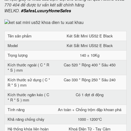
770 404 để được tư vấn két sắt chính hãng
WELKO.
#SafesLuxuryHomeSafes
Tên sản phẩm
Két Sắt Mini US52 E Black
Model
Két Sắt Mini US52 E Black
Trọng lượng
140 ± 10Kg
Kích thước ngoài ( C * R
Cao 520 * Rộng 400 * Sâu 450
* S ) mm
Kích thước sử dụng ( C *
Cao 330 * Rộng 250 * Sâu 240
R * S ) mm
Kích thước ngăn kéo ( C
Có 1 đợt di động
* R * S ) mm
Tính năng
An toàn + Chống trộm đập khoan phá
Khả năng chống cháy
1000 - 1200°C
Hệ thống khóa liên hoàn
Khoá Điện Tử - Tay Cầm