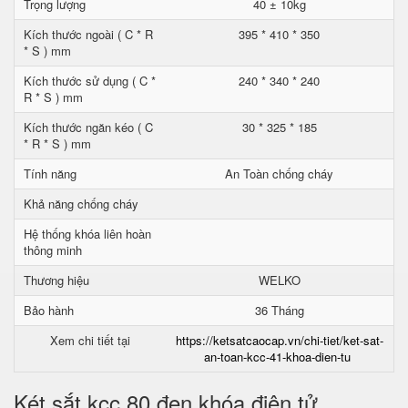
Trọng lượng
40 ± 10kg
Kích thước ngoài ( C * R
395 * 410 * 350
* S ) mm
Kích thước sử dụng ( C *
240 * 340 * 240
R * S ) mm
Kích thước ngăn kéo ( C
30 * 325 * 185
* R * S ) mm
Tính năng
An Toàn chống cháy
Khả năng chống cháy
Hệ thống khóa liên hoàn
thông minh
Thương hiệu
WELKO
Bảo hành
36 Tháng
Xem chi tiết tại
https://ketsatcaocap.vn/chi-tiet/ket-sat-
an-toan-kcc-41-khoa-dien-tu
Két sắt kcc 80 đen khóa điện tử