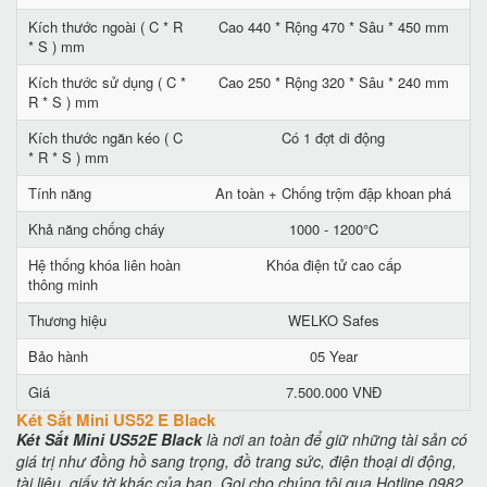
Kích thước ngoài ( C * R
Cao 440 * Rộng 470 * Sâu * 450 mm
* S ) mm
Kích thước sử dụng ( C *
Cao 250 * Rộng 320 * Sâu * 240 mm
R * S ) mm
Kích thước ngăn kéo ( C
Có 1 đợt di động
* R * S ) mm
Tính năng
An toàn + Chống trộm đập khoan phá
Khả năng chống cháy
1000 - 1200°C
Hệ thống khóa liên hoàn
Khóa điện tử cao cấp
thông minh
Thương hiệu
WELKO Safes
Bảo hành
05 Year
Giá
7.500.000 VNĐ
Két Sắt Mini US52 E Black
Két Sắt Mini US52E Black
là nơi an toàn để giữ những tài sản có
giá trị như đồng hồ sang trọng, đồ trang sức, điện thoại di động,
tài liệu, giấy tờ khác của bạn. Gọi cho chúng tôi qua Hotline 0982