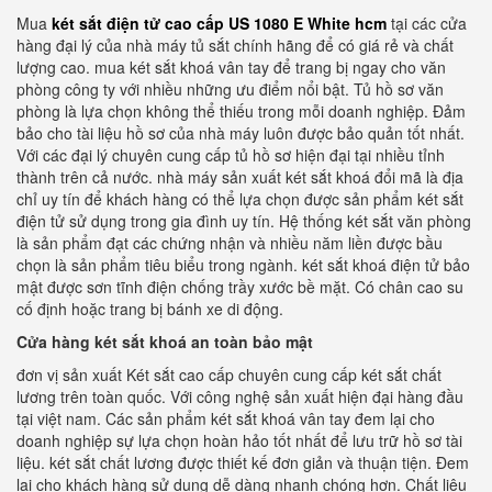
Mua
két sắt điện tử cao cấp US 1080 E White hcm
tại các cửa
hàng đại lý của nhà máy tủ sắt chính hãng để có giá rẻ và chất
lượng cao. mua két sắt khoá vân tay để trang bị ngay cho văn
phòng công ty với nhiều những ưu điểm nổi bật. Tủ hồ sơ văn
phòng là lựa chọn không thể thiếu trong mỗi doanh nghiệp. Đảm
bảo cho tài liệu hồ sơ của nhà máy luôn được bảo quản tốt nhất.
Với các đại lý chuyên cung cấp tủ hồ sơ hiện đại tại nhiều tỉnh
thành trên cả nước. nhà máy sản xuất két sắt khoá đổi mã là địa
chỉ uy tín để khách hàng có thể lựa chọn được sản phẩm két sắt
điện tử sử dụng trong gia đình uy tín. Hệ thống két sắt văn phòng
là sản phẩm đạt các chứng nhận và nhiều năm liền được bầu
chọn là sản phẩm tiêu biểu trong ngành. két sắt khoá điện tử bảo
mật được sơn tĩnh điện chống trầy xước bề mặt. Có chân cao su
cố định hoặc trang bị bánh xe di động.
Cửa hàng két sắt khoá an toàn bảo mật
đơn vị sản xuất Két sắt cao cấp chuyên cung cấp két sắt chất
lương trên toàn quốc. Với công nghệ sản xuất hiện đại hàng đầu
tại việt nam. Các sản phẩm két sắt khoá vân tay đem lại cho
doanh nghiệp sự lựa chọn hoàn hảo tốt nhất để lưu trữ hồ sơ tài
liệu. két sắt chất lương được thiết kế đơn giản và thuận tiện. Đem
lại cho khách hàng sử dụng dễ dàng nhanh chóng hơn. Chất liệu