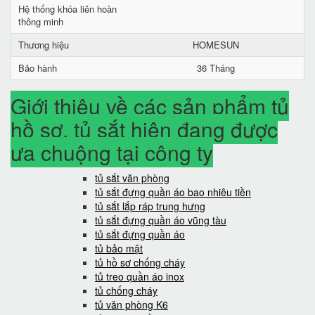
Hệ thống khóa liên hoàn
thông minh
Thương hiệu
HOMESUN
Bảo hành
36 Tháng
Giới thiệu về các sản phẩm tủ
hồ sơ, tủ sắt hiện đang được
ưa chuộng tại công ty
tủ sắt văn phòng
tủ sắt đựng quần áo bao nhiêu tiền
tủ sắt lắp ráp trung hưng
tủ sắt đựng quần áo vũng tàu
tủ sắt đựng quần áo
tủ bảo mật
tủ hồ sơ chống cháy
tủ treo quần áo inox
tủ chống cháy
tủ văn phòng K6