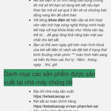
Két sắt điện tử có tính năng báo động chống
dò mã số khi bạn sử dụng két sắt nếu bạn
thao tác mã số sai quá 3 lần sẽ có chuông báo
động vang lên để cảnh báo
Với dòng
khóa điện tử
hiện đại và linh hoạt
nên việc tích hợp công nghệ thông minh hoặc
kết hợp với loại khóa khác như: khóa vân tay,
thẻ từ… để giúp tăng khả năng bảo mật cao
nhất cho két sắt.
Bạn có thể xem ngày giờ trên màn hình khoá
của két sắt điện tử cách cài đặt két ở trạng thái
bình thường nhấn phím "*" màn hình hiển sáng
và hiển thị theo các thứ tự : Năm , tháng ,
ngày , thứ, giờ
Danh mục các sản phẩm được sản
xuất tại nhà máy chúng tôi
Địa chỉ nhà máy sản xuất:
https://ketsatcaocap.vn
Két sắt an toàn chính hãng:
https://ketsatcaocap.vn/san-pham/ket-sat