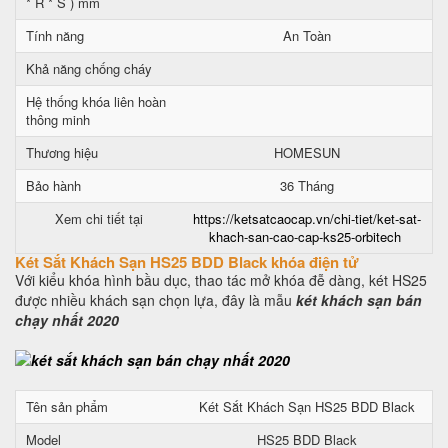
* R * S ) mm
Tính năng
An Toàn
Khả năng chống cháy
Hệ thống khóa liên hoàn
thông minh
Thương hiệu
HOMESUN
Bảo hành
36 Tháng
Xem chi tiết tại
https://ketsatcaocap.vn/chi-tiet/ket-sat-
khach-san-cao-cap-ks25-orbitech
Két Sắt Khách Sạn HS25 BDD Black khóa điện tử
Với kiểu khóa hình bầu dục, thao tác mở khóa đễ dàng, két HS25
được nhiều khách sạn chọn lựa, đây là mẫu
két khách sạn bán
chạy nhất 2020
Tên sản phẩm
Két Sắt Khách Sạn HS25 BDD Black
Model
HS25 BDD Black