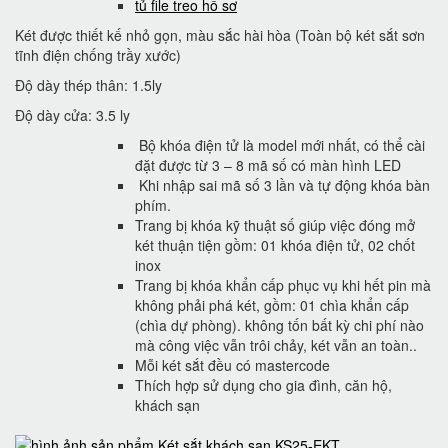
tủ file treo hồ sơ
Két được thiết kế nhỏ gọn, màu sắc hài hòa (Toàn bộ két sắt sơn
tĩnh điện chống trầy xước)
Độ dày thép thân: 1.5ly
Độ dày cửa: 3.5 ly
Bộ khóa điện tử là model mới nhất, có thể cài
đặt được từ 3 – 8 mã số có màn hình LED
Khi nhập sai mã số 3 lần và tự động khóa bàn
phím.
Trang bị khóa kỹ thuật số giúp việc đóng mở
két thuận tiện gồm: 01 khóa điện tử, 02 chốt
inox
Trang bị khóa khẩn cấp phục vụ khi hết pin mà
không phải phá két, gồm: 01 chìa khẩn cấp
(chìa dự phòng). không tốn bất kỳ chi phí nào
mà công việc vẫn trôi chảy, két vẫn an toàn..
Mỗi két sắt đều có mastercode
Thích hợp sử dụng cho gia đình, căn hộ,
khách sạn