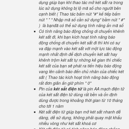
dụng giúp bạn khi thao tác mở két sắt ra trong
lúc sử dụng không bị lộ mã số cho người bên
cạnh biết ( Thao tác bấm nút "#" kế tiếp bấm
nút " * " Nhập mã số cần sử dụng" bầm nút " #"
) là bạnđã có thể sử dụng tính năng ẩn mã số
Có tính năng báo động chống di chuyển khênh
két sắt đi, khi bạn kích hoạt tính năng báo
động chống di chuyển két sắt đi thì khi có sự
va đập mạnh vào két sắt với một lực tác động
mạnh nhất định để dịch chuyển két sắt hay
khênh trộm két sắt tự những kẻ gian thì chiếc
két sắt của bạn sẽ phát ra tiến hiệu báo động
vang lên cảnh báo đến chủ nhân của chiếc két
sắt ( Thao tác kích hoạt tính năng báo động
rất đơn giản ấn giữ phím " 0"
Pin của
két sắt điện tử
là pin AA mạch điện tử
của két sắt điện tử dùng rất bền và ổn định
dùng được trong khoảng thời gian từ 10 tháng
cho tới 1 năm
Két sắt điện tử giúp bạn mở két sắt nhanh dễ
dàng, dễ sử dụng, không phải quay mật khẩu
nhiều vòng như két sắt khoá cơ