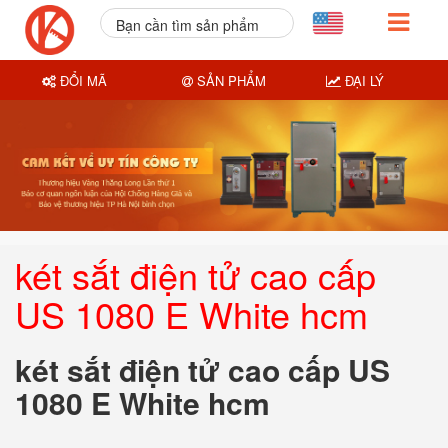
Bạn cần tìm sản phẩm
nào?
ĐỔI MÃ
SẢN PHẨM
ĐẠI LÝ
két sắt điện tử cao cấp
US 1080 E White hcm
két sắt điện tử cao cấp US
1080 E White hcm