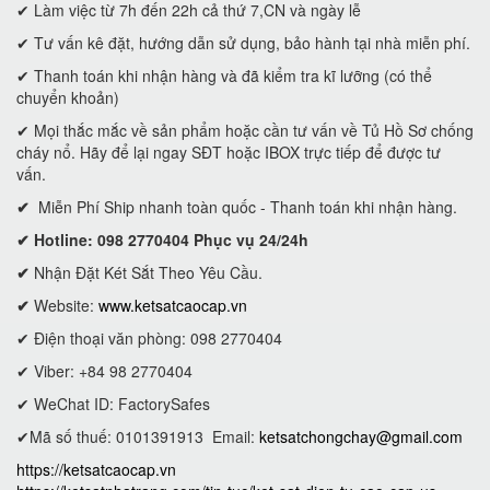
✔ Làm việc từ 7h đến 22h cả thứ 7,CN và ngày lễ
✔ Tư vấn kê đặt, hướng dẫn sử dụng, bảo hành tại nhà miễn phí.
✔ Thanh toán khi nhận hàng và đã kiểm tra kĩ lưỡng (có thể
chuyển khoản)
✔ Mọi thắc mắc về sản phẩm hoặc cần tư vấn về Tủ Hồ Sơ chống
cháy nổ. Hãy để lại ngay SĐT hoặc IBOX trực tiếp để được tư
vấn.
✔
Miễn Phí Ship nhanh toàn quốc - Thanh toán khi nhận hàng.
✔ Hotline: 098 2770404 Phục vụ 24/24h
✔
Nhận Đặt Két Sắt Theo Yêu Cầu.
✔
Website:
www.ketsatcaocap.vn
✔ Điện thoại văn phòng: 098 2770404
✔ Viber: +84 98 2770404
✔ WeChat ID: FactorySafes
✔Mã số thuế: 0101391913
Email:
ketsatchongchay@gmail.com
https://ketsatcaocap.vn