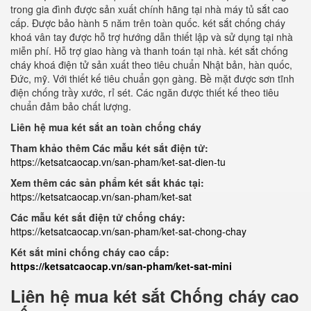
trong gia đình được sản xuất chính hãng tại nhà máy tủ sắt cao
cấp. Được bảo hành 5 năm trên toàn quốc. két sắt chống cháy
khoá vân tay được hỗ trợ hướng dẫn thiết lập và sử dụng tại nhà
miễn phí. Hỗ trợ giao hàng và thanh toán tại nhà. két sắt chống
cháy khoá điện tử sản xuất theo tiêu chuẩn Nhật bản, hàn quốc,
Đức, mỹ. Với thiết kế tiêu chuẩn gọn gàng. Bề mặt được sơn tĩnh
điện chống trầy xước, rỉ sét. Các ngăn được thiết kế theo tiêu
chuẩn đảm bảo chất lượng.
Liên hệ mua két sắt an toàn chống cháy
Tham khảo thêm Các mẫu két sắt điện tử:
https://ketsatcaocap.vn/san-pham/ket-sat-dien-tu
Xem thêm các sản phẩm két sắt khác tại:
https://ketsatcaocap.vn/san-pham/ket-sat
Các mẫu két sắt điện tử chống cháy:
https://ketsatcaocap.vn/san-pham/ket-sat-chong-chay
Két sắt mini chống cháy cao cấp:
https://ketsatcaocap.vn/san-pham/ket-sat-mini
Liên hệ mua két sắt Chống cháy cao