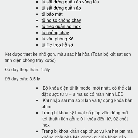
tủ sắt đựng quần áo vũng tàu
tủ sắt đựng quần áo
tủ bảo mật
tủ hồ sơ chống cháy
tủ treo quần áo inox
tủ chống cháy
tủ văn phòng K6
tủ file treo hồ sơ
Két được thiết kế nhỏ gọn, màu sắc hài hòa (Toàn bộ két sắt sơn
tĩnh điện chống trầy xước)
Độ dày thép thân: 1.5ly
Độ dày cửa: 3.5 ly
Bộ khóa điện tử là model mới nhất, có thể cài
đặt được từ 3 – 8 mã số có màn hình LED
Khi nhập sai mã số 3 lần và tự động khóa bàn
phím.
Trang bị khóa kỹ thuật số giúp việc đóng mở
két thuận tiện gồm: 01 khóa điện tử, 02 chốt
inox
Trang bị khóa khẩn cấp phục vụ khi hết pin mà
không phải phá két, gồm: 01 chìa khẩn cấp