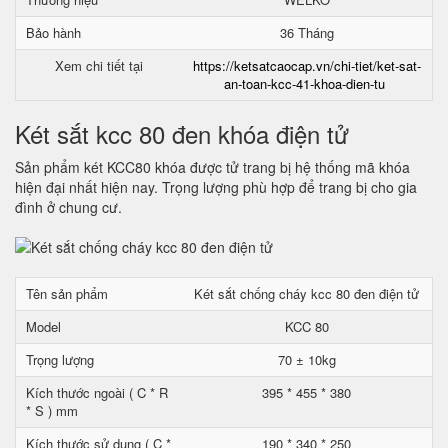
Bảo hành
36 Tháng
Xem chi tiết tại
https://ketsatcaocap.vn/chi-tiet/ket-sat-
an-toan-kcc-41-khoa-dien-tu
Két sắt kcc 80 đen khóa điện tử
Sản phẩm két KCC80 khóa được tử trang bị hệ thống mã khóa
hiện đại nhất hiện nay. Trọng lượng phù hợp để trang bị cho gia
đình ở chung cư.
Tên sản phẩm
Két sắt chống cháy kcc 80 đen điện tử
Model
KCC 80
Trọng lượng
70 ± 10kg
Kích thước ngoài ( C * R
395 * 455 * 380
* S ) mm
Kích thước sử dụng ( C *
190 * 340 * 250