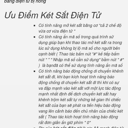
bảng điện tử bị hỏng
Ưu Điểm Két Sắt Điện Tử
Có tính năng mở két sắt bằng cơ "cả 2 chế độ
vừa cơ vừa điện tử "
Có tính năng ẩn mã số trong quá trình sử
dụng giúp bạn khi thao tác mở két sắt ra trong
lúc sử dụng không bị lộ mã số cho người bên
cạnh biết ( Thao tác bấm nút "#" kế tiếp bấm
nút " * " Nhập mã số cần sử dụng" bầm nút " #"
) là bạnđã có thể sử dụng tính năng ẩn mã số
Có tính năng báo động chống di chuyển khênh
két sắt đi, khi bạn kích hoạt tính năng báo
động chống di chuyển két sắt đi thì khi có sự
va đập mạnh vào két sắt với một lực tác động
mạnh nhất định để dịch chuyển két sắt hay
khênh trộm két sắt tự những kẻ gian thì chiếc
két sắt của bạn sẽ phát ra tiến hiệu báo động
vang lên cảnh báo đến chủ nhân của chiếc két
sắt ( Thao tác kích hoạt tính năng báo động
rất đơn giản ấn giữ phím " 0"