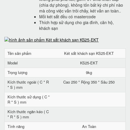
(chìa dự phòng). không tốn bất kỳ chi phí nào
mà công việc vẫn trôi chảy, két vẫn an toàn..
Mỗi két sắt đều có mastercode
Thích hợp sử dụng cho gia đình, căn hộ,
khách sạn
Tên sản phẩm
Két sắt khách sạn KS25-EKT
Model
KS25-EKT
Trọng lượng
9kg
Kích thước ngoài ( C * R
Cao 250 * Rộng 350 * Sâu 250
* S ) mm
Kích thước sử dụng ( C *
R * S ) mm
Kích thước ngăn kéo ( C
* R * S ) mm
Tính năng
An Toàn