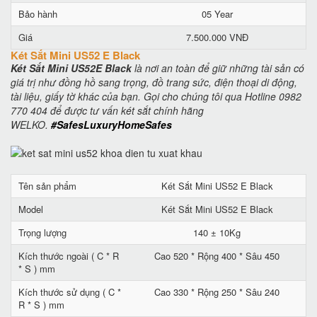
Bảo hành
05 Year
Giá
7.500.000 VNĐ
Két Sắt Mini US52 E Black
Két Sắt Mini US52E Black
là nơi an toàn để giữ những tài sản có
giá trị như đồng hồ sang trọng, đồ trang sức, điện thoại di động,
tài liệu, giấy tờ khác của bạn. Gọi cho chúng tôi qua Hotline 0982
770 404 để được tư vấn két sắt chính hãng
WELKO.
#SafesLuxuryHomeSafes
Tên sản phẩm
Két Sắt Mini US52 E Black
Model
Két Sắt Mini US52 E Black
Trọng lượng
140 ± 10Kg
Kích thước ngoài ( C * R
Cao 520 * Rộng 400 * Sâu 450
* S ) mm
Kích thước sử dụng ( C *
Cao 330 * Rộng 250 * Sâu 240
R * S ) mm