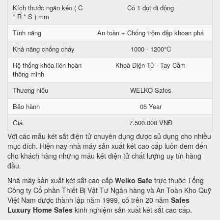
Kích thước ngăn kéo ( C
Có 1 đợt di động
* R * S ) mm
Tính năng
An toàn + Chống trộm đập khoan phá
Khả năng chống cháy
1000 - 1200°C
Hệ thống khóa liên hoàn
Khoá Điện Tử - Tay Cầm
thông minh
Thương hiệu
WELKO Safes
Bảo hành
05 Year
Giá
7.500.000 VNĐ
Với các mẫu két sắt điện tử chuyên dụng được sủ dụng cho nhiều
mục đích. Hiện nay nhà máy sản xuất két cao cấp luôn đem đến
cho khách hàng những mẫu két điện tử chất lượng uy tín hàng
đầu.
Nhà máy sản xuất két sắt cao cấp
Welko Safe
trực thuộc Tổng
Công ty Cổ phần Thiết Bị Vật Tư Ngân hàng và An Toàn Kho Quỹ
Việt Nam được thành lập năm 1999, có trên 20 năm
Safes
Luxury Home Safes
kinh nghiệm sản xuất két sắt cao cấp.