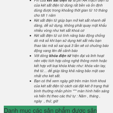
Pin của
két sắt điện tử
là pin AA mạch điện tử
của két sắt điện tử dùng rất bền và ổn định
dùng được trong khoảng thời gian từ 10 tháng
cho tới 1 năm
Két sắt điện tử giúp bạn mở két sắt nhanh dễ
dàng, dễ sử dụng, không phải quay mật khẩu
nhiều vòng như két sắt khoá cơ
Két sắt điện tử có tính năng báo động chống
dò mã số khi bạn sử dụng két sắt nếu bạn
thao tác mã số sai quá 3 lần sẽ có chuông báo
động vang lên để cảnh báo
Với dòng
khóa điện tử
hiện đại và linh hoạt
nên việc tích hợp công nghệ thông minh hoặc
kết hợp với loại khóa khác như: khóa vân tay,
thẻ từ… để giúp tăng khả năng bảo mật cao
nhất cho két sắt.
Bạn có thể xem ngày giờ trên màn hình khoá
của két sắt điện tử cách cài đặt két ở trạng thái
bình thường nhấn phím "*" màn hình hiển sáng
và hiển thị theo các thứ tự : Năm , tháng ,
ngày , thứ, giờ
Danh mục các sản phẩm được sản