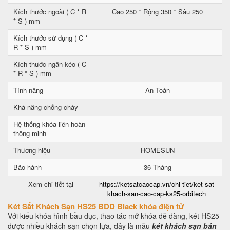
Kích thước ngoài ( C * R
Cao 250 * Rộng 350 * Sâu 250
* S ) mm
Kích thước sử dụng ( C *
R * S ) mm
Kích thước ngăn kéo ( C
* R * S ) mm
Tính năng
An Toàn
Khả năng chống cháy
Hệ thống khóa liên hoàn
thông minh
Thương hiệu
HOMESUN
Bảo hành
36 Tháng
Xem chi tiết tại
https://ketsatcaocap.vn/chi-tiet/ket-sat-
khach-san-cao-cap-ks25-orbitech
Két Sắt Khách Sạn HS25 BDD Black khóa điện tử
Với kiểu khóa hình bầu dục, thao tác mở khóa đễ dàng, két HS25
được nhiều khách sạn chọn lựa, đây là mẫu
két khách sạn bán