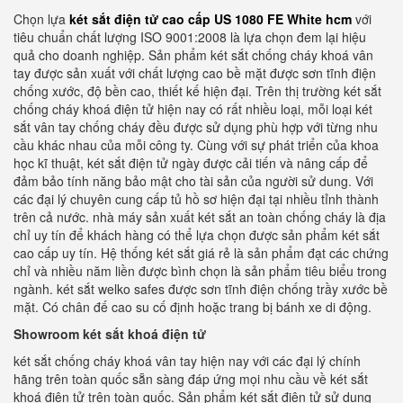
Chọn lựa
két sắt điện tử cao cấp US 1080 FE White hcm
với
tiêu chuẩn chất lượng ISO 9001:2008 là lựa chọn đem lại hiệu
quả cho doanh nghiệp. Sản phẩm két sắt chống cháy khoá vân
tay được sản xuất với chất lượng cao bề mặt được sơn tĩnh điện
chống xước, độ bền cao, thiết kế hiện đại. Trên thị trường két sắt
chống cháy khoá điện tử hiện nay có rất nhiều loại, mỗi loại két
sắt vân tay chống cháy đều được sử dụng phù hợp với từng nhu
cầu khác nhau của mỗi công ty. Cùng với sự phát triển của khoa
học kĩ thuật, két sắt điện tử ngày được cải tiến và nâng cấp để
đảm bảo tính năng bảo mật cho tài sản của người sử dung. Với
các đại lý chuyên cung cấp tủ hồ sơ hiện đại tại nhiều tỉnh thành
trên cả nước. nhà máy sản xuất két sắt an toàn chống cháy là địa
chỉ uy tín để khách hàng có thể lựa chọn được sản phẩm két sắt
cao cấp uy tín. Hệ thống két sắt giá rẻ là sản phẩm đạt các chứng
chỉ và nhiều năm liền được bình chọn là sản phẩm tiêu biểu trong
ngành. két sắt welko safes được sơn tĩnh điện chống trầy xước bề
mặt. Có chân đế cao su cố định hoặc trang bị bánh xe di động.
Showroom két sắt khoá điện tử
két sắt chống cháy khoá vân tay hiện nay với các đại lý chính
hãng trên toàn quốc sẵn sàng đáp ứng mọi nhu cầu về két sắt
khoá điện tử trên toàn quốc. Sản phẩm két sắt điện tử sử dụng