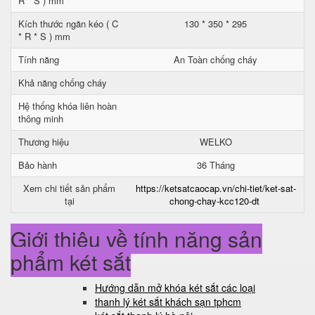
R * S ) mm
Kích thước ngăn kéo ( C
130 * 350 * 295
* R * S ) mm
Tính năng
An Toàn chống cháy
Khả năng chống cháy
Hệ thống khóa liên hoàn
thông minh
Thương hiệu
WELKO
Bảo hành
36 Tháng
Xem chi tiết sản phẩm
https://ketsatcaocap.vn/chi-tiet/ket-sat-
tại
chong-chay-kcc120-dt
Giới thiệu về tính năng sản
phẩm két sắt
Hướng dẫn mở khóa két sắt các loại
thanh lý két sắt khách sạn tphcm