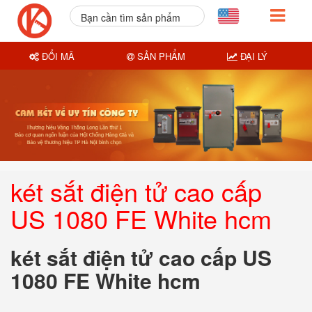
Bạn cần tìm sản phẩm
nào?
ĐỔI MÃ
SẢN PHẨM
ĐẠI LÝ
két sắt điện tử cao cấp
US 1080 FE White hcm
két sắt điện tử cao cấp US
1080 FE White hcm