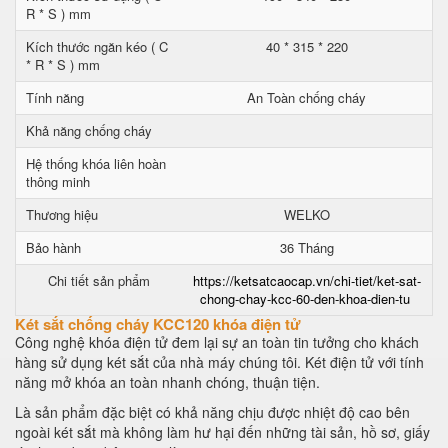
R * S ) mm
Kích thước ngăn kéo ( C
40 * 315 * 220
* R * S ) mm
Tính năng
An Toàn chống cháy
Khả năng chống cháy
Hệ thống khóa liên hoàn
thông minh
Thương hiệu
WELKO
Bảo hành
36 Tháng
Chi tiết sản phẩm
https://ketsatcaocap.vn/chi-tiet/ket-sat-
chong-chay-kcc-60-den-khoa-dien-tu
Két sắt chống cháy KCC120 khóa điện tử
Công nghệ khóa điện tử đem lại sự an toàn tin tưởng cho khách
hàng sử dụng két sắt của nhà máy chúng tôi. Két điện tử với tính
năng mở khóa an toàn nhanh chóng, thuận tiện.
Là sản phẩm đặc biệt có khả năng chịu được nhiệt độ cao bên
ngoài két sắt mà không làm hư hại đến những tài sản, hồ sơ, giấy