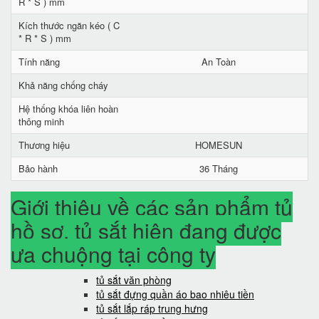
R * S ) mm
Kích thước ngăn kéo ( C
* R * S ) mm
Tính năng
An Toàn
Khả năng chống cháy
Hệ thống khóa liên hoàn
thông minh
Thương hiệu
HOMESUN
Bảo hành
36 Tháng
Giới thiệu về các sản phẩm tủ
hồ sơ, tủ sắt hiện đang được
ưa chuộng tại công ty
tủ sắt văn phòng
tủ sắt đựng quần áo bao nhiêu tiền
tủ sắt lắp ráp trung hưng