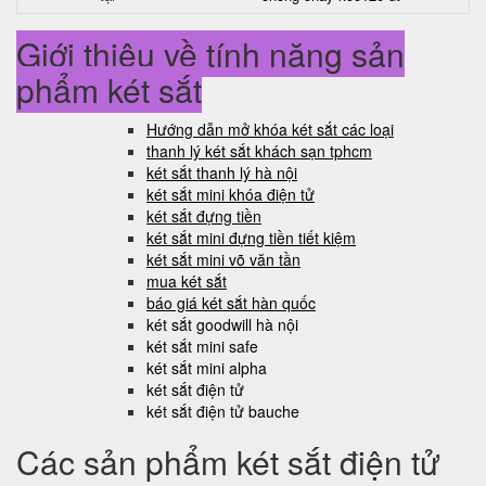
Giới thiệu về tính năng sản
phẩm két sắt
Hướng dẫn mở khóa két sắt các loại
thanh lý két sắt khách sạn tphcm
két sắt thanh lý hà nội
két sắt mini khóa điện tử
két sắt đựng tiền
két sắt mini đựng tiền tiết kiệm
két sắt mini võ văn tần
mua két sắt
báo giá két sắt hàn quốc
két sắt goodwill hà nội
két sắt mini safe
két sắt mini alpha
két sắt điện tử
két sắt điện tử bauche
Các sản phẩm két sắt điện tử