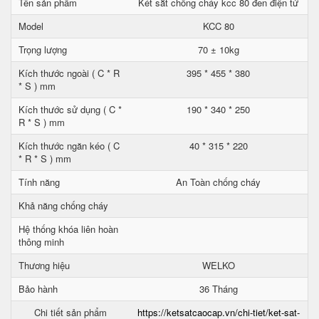
Tên sản phẩm
Két sắt chống cháy kcc 80 đen điện tử
Model
KCC 80
Trọng lượng
70 ± 10kg
Kích thước ngoài ( C * R
395 * 455 * 380
* S ) mm
Kích thước sử dụng ( C *
190 * 340 * 250
R * S ) mm
Kích thước ngăn kéo ( C
40 * 315 * 220
* R * S ) mm
Tính năng
An Toàn chống cháy
Khả năng chống cháy
Hệ thống khóa liên hoàn
thông minh
Thương hiệu
WELKO
Bảo hành
36 Tháng
Chi tiết sản phẩm
https://ketsatcaocap.vn/chi-tiet/ket-sat-