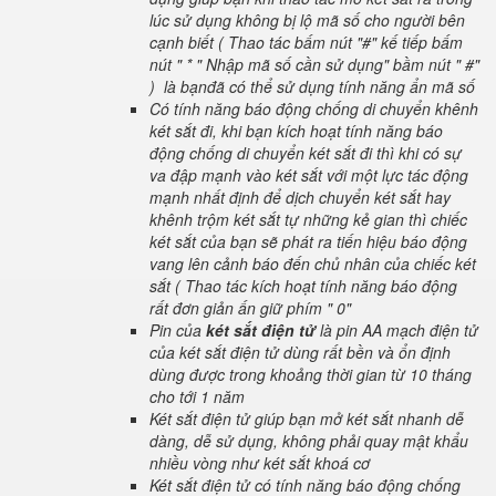
lúc sử dụng không bị lộ mã số cho người bên
cạnh biết ( Thao tác bấm nút "#" kế tiếp bấm
nút " * " Nhập mã số cần sử dụng" bầm nút " #"
) là bạnđã có thể sử dụng tính năng ẩn mã số
Có tính năng báo động chống di chuyển khênh
két sắt đi, khi bạn kích hoạt tính năng báo
động chống di chuyển két sắt đi thì khi có sự
va đập mạnh vào két sắt với một lực tác động
mạnh nhất định để dịch chuyển két sắt hay
khênh trộm két sắt tự những kẻ gian thì chiếc
két sắt của bạn sẽ phát ra tiến hiệu báo động
vang lên cảnh báo đến chủ nhân của chiếc két
sắt ( Thao tác kích hoạt tính năng báo động
rất đơn giản ấn giữ phím " 0"
Pin của
két sắt điện tử
là pin AA mạch điện tử
của két sắt điện tử dùng rất bền và ổn định
dùng được trong khoảng thời gian từ 10 tháng
cho tới 1 năm
Két sắt điện tử giúp bạn mở két sắt nhanh dễ
dàng, dễ sử dụng, không phải quay mật khẩu
nhiều vòng như két sắt khoá cơ
Két sắt điện tử có tính năng báo động chống