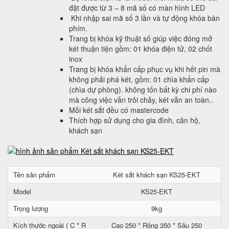
đặt được từ 3 – 8 mã số có màn hình LED
Khi nhập sai mã số 3 lần và tự động khóa bàn
phím.
Trang bị khóa kỹ thuật số giúp việc đóng mở
két thuận tiện gồm: 01 khóa điện tử, 02 chốt
inox
Trang bị khóa khẩn cấp phục vụ khi hết pin mà
không phải phá két, gồm: 01 chìa khẩn cấp
(chìa dự phòng). không tốn bất kỳ chi phí nào
mà công việc vẫn trôi chảy, két vẫn an toàn..
Mỗi két sắt đều có mastercode
Thích hợp sử dụng cho gia đình, căn hộ,
khách sạn
Tên sản phẩm
Két sắt khách sạn KS25-EKT
Model
KS25-EKT
Trọng lượng
9kg
Kích thước ngoài ( C * R
Cao 250 * Rộng 350 * Sâu 250