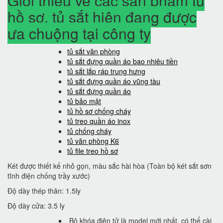
Giới thiệu về các sản phẩm tủ
hồ sơ, tủ sắt hiện đang được
ưa chuộng tại công ty
tủ sắt văn phòng
tủ sắt đựng quần áo bao nhiêu tiền
tủ sắt lắp ráp trung hưng
tủ sắt đựng quần áo vũng tàu
tủ sắt đựng quần áo
tủ bảo mật
tủ hồ sơ chống cháy
tủ treo quần áo inox
tủ chống cháy
tủ văn phòng K6
tủ file treo hồ sơ
Két được thiết kế nhỏ gọn, màu sắc hài hòa (Toàn bộ két sắt sơn
tĩnh điện chống trầy xước)
Độ dày thép thân: 1.5ly
Độ dày cửa: 3.5 ly
Bộ khóa điện tử là model mới nhất, có thể cài