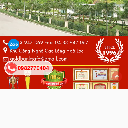
0982770404
back
to
top