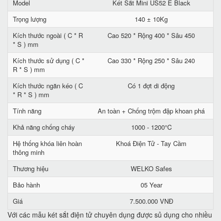
Model
Két Sắt Mini US52 E Black
Trọng lượng
140 ± 10Kg
Kích thước ngoài ( C * R
Cao 520 * Rộng 400 * Sâu 450
* S ) mm
Kích thước sử dụng ( C *
Cao 330 * Rộng 250 * Sâu 240
R * S ) mm
Kích thước ngăn kéo ( C
Có 1 đợt di động
* R * S ) mm
Tính năng
An toàn + Chống trộm đập khoan phá
Khả năng chống cháy
1000 - 1200°C
Hệ thống khóa liên hoàn
Khoá Điện Tử - Tay Cầm
thông minh
Thương hiệu
WELKO Safes
Bảo hành
05 Year
Giá
7.500.000 VNĐ
Với các mẫu két sắt điện tử chuyên dụng được sủ dụng cho nhiều