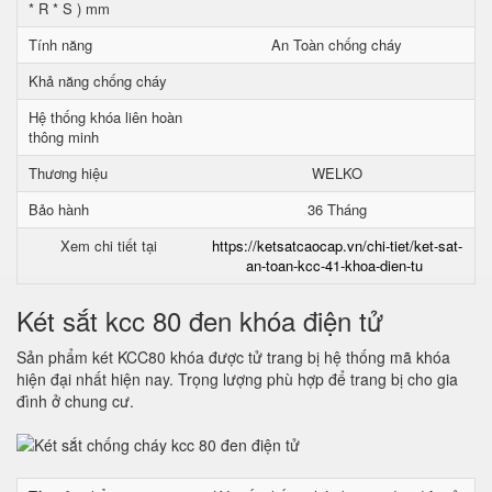
* R * S ) mm
Tính năng
An Toàn chống cháy
Khả năng chống cháy
Hệ thống khóa liên hoàn
thông minh
Thương hiệu
WELKO
Bảo hành
36 Tháng
Xem chi tiết tại
https://ketsatcaocap.vn/chi-tiet/ket-sat-
an-toan-kcc-41-khoa-dien-tu
Két sắt kcc 80 đen khóa điện tử
Sản phẩm két KCC80 khóa được tử trang bị hệ thống mã khóa
hiện đại nhất hiện nay. Trọng lượng phù hợp để trang bị cho gia
đình ở chung cư.