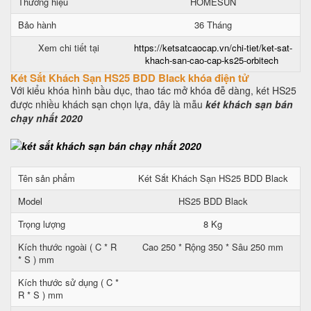
Thương hiệu
HOMESUN
Bảo hành
36 Tháng
Xem chi tiết tại
https://ketsatcaocap.vn/chi-tiet/ket-sat-
khach-san-cao-cap-ks25-orbitech
Két Sắt Khách Sạn HS25 BDD Black khóa điện tử
Với kiểu khóa hình bầu dục, thao tác mở khóa đễ dàng, két HS25
được nhiều khách sạn chọn lựa, đây là mẫu
két khách sạn bán
chạy nhất 2020
Tên sản phẩm
Két Sắt Khách Sạn HS25 BDD Black
Model
HS25 BDD Black
Trọng lượng
8 Kg
Kích thước ngoài ( C * R
Cao 250 * Rộng 350 * Sâu 250 mm
* S ) mm
Kích thước sử dụng ( C *
R * S ) mm