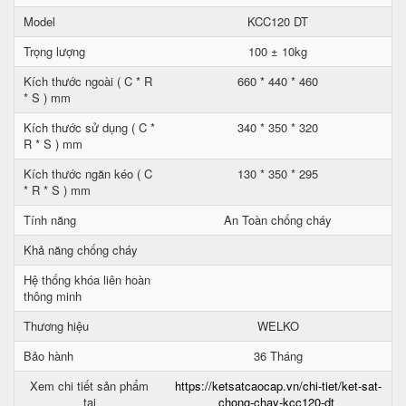
Model
KCC120 DT
Trọng lượng
100 ± 10kg
Kích thước ngoài ( C * R
660 * 440 * 460
* S ) mm
Kích thước sử dụng ( C *
340 * 350 * 320
R * S ) mm
Kích thước ngăn kéo ( C
130 * 350 * 295
* R * S ) mm
Tính năng
An Toàn chống cháy
Khả năng chống cháy
Hệ thống khóa liên hoàn
thông minh
Thương hiệu
WELKO
Bảo hành
36 Tháng
Xem chi tiết sản phẩm
https://ketsatcaocap.vn/chi-tiet/ket-sat-
tại
chong-chay-kcc120-dt