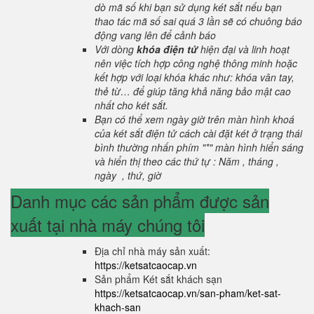
dò mã số khi bạn sử dụng két sắt nếu bạn
thao tác mã số sai quá 3 lần sẽ có chuông báo
động vang lên để cảnh báo
Với dòng
khóa điện tử
hiện đại và linh hoạt
nên việc tích hợp công nghệ thông minh hoặc
kết hợp với loại khóa khác như: khóa vân tay,
thẻ từ… để giúp tăng khả năng bảo mật cao
nhất cho két sắt.
Bạn có thể xem ngày giờ trên màn hình khoá
của két sắt điện tử cách cài đặt két ở trạng thái
bình thường nhấn phím "*" màn hình hiển sáng
và hiển thị theo các thứ tự : Năm , tháng ,
ngày , thứ, giờ
Danh mục các sản phẩm được sản
xuất tại nhà máy chúng tôi
Địa chỉ nhà máy sản xuất:
https://ketsatcaocap.vn
Sản phẩm Két sắt khách sạn
https://ketsatcaocap.vn/san-pham/ket-sat-
khach-san