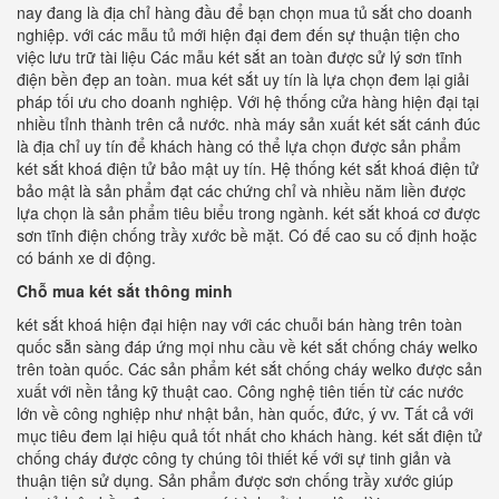
nay đang là địa chỉ hàng đầu để bạn chọn mua tủ sắt cho doanh
nghiệp. với các mẫu tủ mới hiện đại đem đến sự thuận tiện cho
việc lưu trữ tài liệu Các mẫu két sắt an toàn được sử lý sơn tĩnh
điện bền đẹp an toàn. mua két sắt uy tín là lựa chọn đem lại giải
pháp tối ưu cho doanh nghiệp. Với hệ thống cửa hàng hiện đại tại
nhiều tỉnh thành trên cả nước. nhà máy sản xuất két sắt cánh đúc
là địa chỉ uy tín để khách hàng có thể lựa chọn được sản phẩm
két sắt khoá điện tử bảo mật uy tín. Hệ thống két sắt khoá điện tử
bảo mật là sản phẩm đạt các chứng chỉ và nhiều năm liền được
lựa chọn là sản phẩm tiêu biểu trong ngành. két sắt khoá cơ được
sơn tĩnh điện chống trầy xước bề mặt. Có đế cao su cố định hoặc
có bánh xe di động.
Chỗ mua két sắt thông minh
két sắt khoá hiện đại hiện nay với các chuỗi bán hàng trên toàn
quốc sẵn sàng đáp ứng mọi nhu cầu về két sắt chống cháy welko
trên toàn quốc. Các sản phẩm két sắt chống cháy welko được sản
xuất với nền tảng kỹ thuật cao. Công nghệ tiên tiến từ các nước
lớn về công nghiệp như nhật bản, hàn quốc, đức, ý vv. Tất cả với
mục tiêu đem lại hiệu quả tốt nhất cho khách hàng. két sắt điện tử
chống cháy được công ty chúng tôi thiết kế với sự tinh giản và
thuận tiện sử dụng. Sản phẩm được sơn chống trầy xước giúp