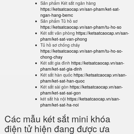
Sản phẩm Két sắt ngân hàng
https://ketsatcaocap.vn/san-pham/ket-sat-
ngan-hang-bemc
Sản phẩm Tủ hồ sơ
https://ketsatcaocap.vn/san-pham/tu-ho-so
Két sắt văn phòng
https://ketsatcaocap.vn/san-
pham/ket-sat-van-phong
Tủ hồ sơ chống cháy
https://ketsatcaocap.vn/san-pham/tu-ho-so-
chong-chay
Két sắt gia đình
https://ketsatcaocap.vn/san-
pham/ket-sat-gia-dinh
Két sắt hàn quốc
https://ketsatcaocap.vn/san-
pham/ket-sat-han-quoc
Két sắt sài gòn
https://ketsatcaocap.vn/san-
pham/ket-sat-sai-gon
két sắt hà nội
https://ketsatcaocap.vn/san-
pham/ket-sat-ha-noi
Các mẫu két sắt mini khóa
điện tử hiện đang được ưa