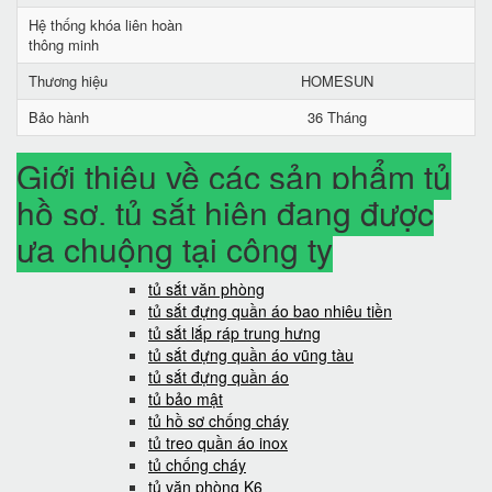
Hệ thống khóa liên hoàn
thông minh
Thương hiệu
HOMESUN
Bảo hành
36 Tháng
Giới thiệu về các sản phẩm tủ
hồ sơ, tủ sắt hiện đang được
ưa chuộng tại công ty
tủ sắt văn phòng
tủ sắt đựng quần áo bao nhiêu tiền
tủ sắt lắp ráp trung hưng
tủ sắt đựng quần áo vũng tàu
tủ sắt đựng quần áo
tủ bảo mật
tủ hồ sơ chống cháy
tủ treo quần áo inox
tủ chống cháy
tủ văn phòng K6