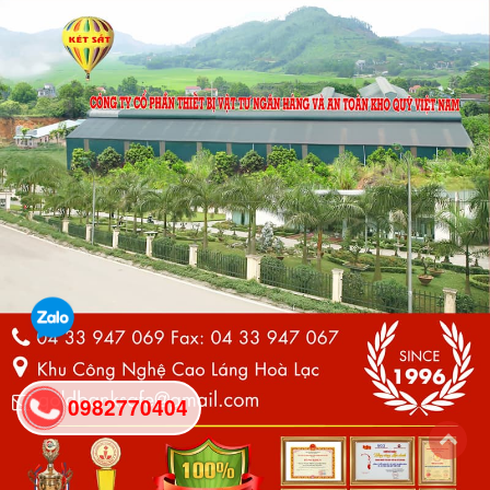
0982770404
back