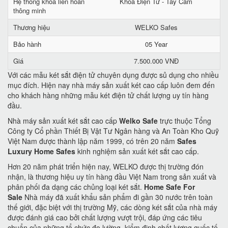
Hệ thống khóa liên hoàn
Khoá Điện Tử - Tay Cầm
thông minh
Thương hiệu
WELKO Safes
Bảo hành
05 Year
Giá
7.500.000 VNĐ
Với các mẫu két sắt điện tử chuyên dụng được sủ dụng cho nhiều
mục đích. Hiện nay nhà máy sản xuất két cao cấp luôn đem đến
cho khách hàng những mẫu két điện tử chất lượng uy tín hàng
đầu.
Nhà máy sản xuất két sắt cao cấp
Welko Safe
trực thuộc Tổng
Công ty Cổ phần Thiết Bị Vật Tư Ngân hàng và An Toàn Kho Quỹ
Việt Nam được thành lập năm 1999, có trên 20 năm
Safes
Luxury Home Safes
kinh nghiệm sản xuất két sắt cao cấp.
Hơn 20 năm phát triển hiện nay, WELKO được thị trường đón
nhận, là thương hiệu uy tín hàng đầu Việt Nam trong sản xuất và
phân phối đa dạng các chủng loại két sắt.
Home Safe For
Sale
Nhà máy đã xuất khẩu sản phẩm đi gần 30 nước trên toàn
thế giới, đặc biệt với thị trường Mỹ, các dòng két sắt của nhà máy
được đánh giá cao bởi chất lượng vượt trội, đáp ứng các tiêu
chuẩn của những tổ chức đo lường, kiểm định chất lượng quốc tế