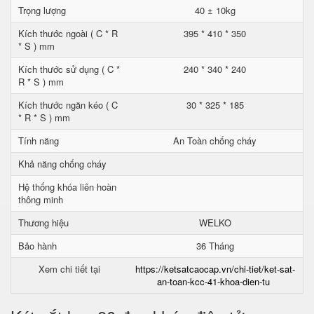
Trọng lượng
40 ± 10kg
Kích thước ngoài ( C * R
395 * 410 * 350
* S ) mm
Kích thước sử dụng ( C *
240 * 340 * 240
R * S ) mm
Kích thước ngăn kéo ( C
30 * 325 * 185
* R * S ) mm
Tính năng
An Toàn chống cháy
Khả năng chống cháy
Hệ thống khóa liên hoàn
thông minh
Thương hiệu
WELKO
Bảo hành
36 Tháng
Xem chi tiết tại
https://ketsatcaocap.vn/chi-tiet/ket-sat-
an-toan-kcc-41-khoa-dien-tu