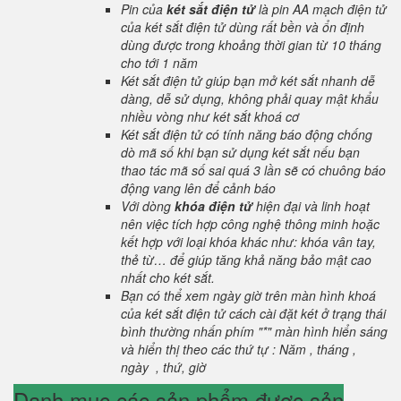
Pin của
két sắt điện tử
là pin AA mạch điện tử
của két sắt điện tử dùng rất bền và ổn định
dùng được trong khoảng thời gian từ 10 tháng
cho tới 1 năm
Két sắt điện tử giúp bạn mở két sắt nhanh dễ
dàng, dễ sử dụng, không phải quay mật khẩu
nhiều vòng như két sắt khoá cơ
Két sắt điện tử có tính năng báo động chống
dò mã số khi bạn sử dụng két sắt nếu bạn
thao tác mã số sai quá 3 lần sẽ có chuông báo
động vang lên để cảnh báo
Với dòng
khóa điện tử
hiện đại và linh hoạt
nên việc tích hợp công nghệ thông minh hoặc
kết hợp với loại khóa khác như: khóa vân tay,
thẻ từ… để giúp tăng khả năng bảo mật cao
nhất cho két sắt.
Bạn có thể xem ngày giờ trên màn hình khoá
của két sắt điện tử cách cài đặt két ở trạng thái
bình thường nhấn phím "*" màn hình hiển sáng
và hiển thị theo các thứ tự : Năm , tháng ,
ngày , thứ, giờ
Danh mục các sản phẩm được sản