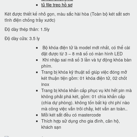
tủ file treo hồ sơ
Két được thiết kế nhỏ gọn, màu sắc hài hòa (Toàn bộ két sắt sơn
tĩnh điện chống trầy xước)
Độ dày thép thân: 1.5ly
Độ dày cửa: 3.5 ly
Bộ khóa điện tử là model mới nhất, có thể cài
đặt được từ 3 – 8 mã số có màn hình LED
Khi nhập sai mã số 3 lần và tự động khóa bàn
phím.
Trang bị khóa kỹ thuật số giúp việc đóng mở
két thuận tiện gồm: 01 khóa điện tử, 02 chốt
inox
Trang bị khóa khẩn cấp phục vụ khi hết pin mà
không phải phá két, gồm: 01 chìa khẩn cấp
(chìa dự phòng). không tốn bất kỳ chi phí nào
mà công việc vẫn trôi chảy, két vẫn an toàn..
Mỗi két sắt đều có mastercode
Thích hợp sử dụng cho gia đình, căn hộ,
khách sạn