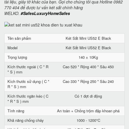
tài liệu, giấy tờ khác của bạn. Gọi cho chúng tôi qua Hotline 0982
770 404 để được tư vấn két sắt chính hãng
WELKO.
#SafesLuxuryHomeSafes
Tên sản phẩm
Két Sắt Mini US52 E Black
Model
Két Sắt Mini US52 E Black
Trọng lượng
140 ± 10Kg
Kích thước ngoài ( C * R
Cao 520 * Rộng 400 * Sâu 450
* S ) mm
Kích thước sử dụng ( C *
Cao 330 * Rộng 250 * Sâu 240
R * S ) mm
Kích thước ngăn kéo ( C
Có 1 đợt di động
* R * S ) mm
Tính năng
An toàn + Chống trộm đập khoan phá
Khả năng chống cháy
1000 - 1200°C