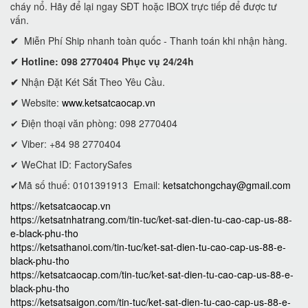
cháy nổ. Hãy để lại ngay SĐT hoặc IBOX trực tiếp để được tư
vấn.
✔
Miễn Phí Ship nhanh toàn quốc - Thanh toán khi nhận hàng.
✔ Hotline: 098 2770404 Phục vụ 24/24h
✔
Nhận Đặt Két Sắt Theo Yêu Cầu.
✔
Website:
www.ketsatcaocap.vn
✔ Điện thoại văn phòng: 098 2770404
✔ Viber: +84 98 2770404
✔ WeChat ID: FactorySafes
✔Mã số thuế: 0101391913
Email:
ketsatchongchay@gmail.com
https://ketsatcaocap.vn
https://ketsatnhatrang.com/tin-tuc/ket-sat-dien-tu-cao-cap-us-88-
e-black-phu-tho
https://ketsathanoi.com/tin-tuc/ket-sat-dien-tu-cao-cap-us-88-e-
black-phu-tho
https://ketsatcaocap.com/tin-tuc/ket-sat-dien-tu-cao-cap-us-88-e-
black-phu-tho
https://ketsatsaigon.com/tin-tuc/ket-sat-dien-tu-cao-cap-us-88-e-