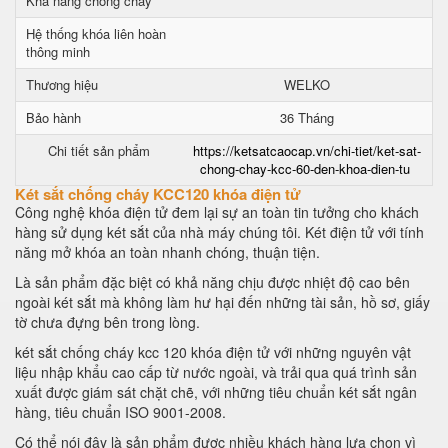
Khả năng chống cháy
Hệ thống khóa liên hoàn
thông minh
Thương hiệu
WELKO
Bảo hành
36 Tháng
Chi tiết sản phẩm
https://ketsatcaocap.vn/chi-tiet/ket-sat-
chong-chay-kcc-60-den-khoa-dien-tu
Két sắt chống cháy KCC120 khóa điện tử
Công nghệ khóa điện tử đem lại sự an toàn tin tưởng cho khách
hàng sử dụng két sắt của nhà máy chúng tôi. Két điện tử với tính
năng mở khóa an toàn nhanh chóng, thuận tiện.
Là sản phẩm đặc biệt có khả năng chịu được nhiệt độ cao bên
ngoài két sắt mà không làm hư hại đến những tài sản, hồ sơ, giấy
tờ chưa đựng bên trong lòng.
két sắt chống cháy kcc 120 khóa điện tử với những nguyên vật
liệu nhập khẩu cao cấp từ nước ngoài, và trải qua quá trình sản
xuất được giám sát chặt chẽ, với những tiêu chuẩn két sắt ngân
hàng, tiêu chuẩn ISO 9001-2008.
Có thể nói đây là sản phẩm được nhiều khách hàng lựa chọn vì