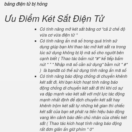
bảng điện tử bị hỏng
Ưu Điểm Két Sắt Điện Tử
Có tính năng mở két sắt bằng cơ "cả 2 chế độ
vừa cơ vừa điện tử "
Có tính năng ẩn mã số trong quá trình sử
dụng giúp bạn khi thao tác mở két sắt ra trong
lúc sử dụng không bị lộ mã số cho người bên
cạnh biết ( Thao tác bấm nút "#" kế tiếp bấm
nút " * " Nhập mã số cần sử dụng" bầm nút " #"
) là bạnđã có thể sử dụng tính năng ẩn mã số
Có tính năng báo động chống di chuyển khênh
két sắt đi, khi bạn kích hoạt tính năng báo
động chống di chuyển két sắt đi thì khi có sự
va đập mạnh vào két sắt với một lực tác động
mạnh nhất định để dịch chuyển két sắt hay
khênh trộm két sắt tự những kẻ gian thì chiếc
két sắt của bạn sẽ phát ra tiến hiệu báo động
vang lên cảnh báo đến chủ nhân của chiếc két
sắt ( Thao tác kích hoạt tính năng báo động
rất đơn giản ấn giữ phím " 0"