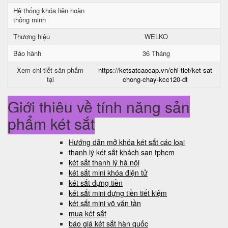
Hệ thống khóa liên hoàn
thông minh
Thương hiệu
WELKO
Bảo hành
36 Tháng
Xem chi tiết sản phẩm
https://ketsatcaocap.vn/chi-tiet/ket-sat-
tại
chong-chay-kcc120-dt
Giới thiệu về tính năng sản
phẩm két sắt
Hướng dẫn mở khóa két sắt các loại
thanh lý két sắt khách sạn tphcm
két sắt thanh lý hà nội
két sắt mini khóa điện tử
két sắt đựng tiền
két sắt mini đựng tiền tiết kiệm
két sắt mini võ văn tần
mua két sắt
báo giá két sắt hàn quốc