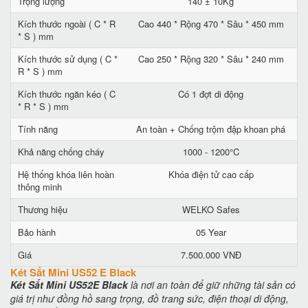
Trọng lượng
140 ± 10Kg
Kích thước ngoài ( C * R
Cao 440 * Rộng 470 * Sâu * 450 mm
* S ) mm
Kích thước sử dụng ( C *
Cao 250 * Rộng 320 * Sâu * 240 mm
R * S ) mm
Kích thước ngăn kéo ( C
Có 1 đợt di động
* R * S ) mm
Tính năng
An toàn + Chống trộm đập khoan phá
Khả năng chống cháy
1000 - 1200°C
Hệ thống khóa liên hoàn
Khóa điện tử cao cấp
thông minh
Thương hiệu
WELKO Safes
Bảo hành
05 Year
Giá
7.500.000 VNĐ
Két Sắt Mini US52 E Black
Két Sắt Mini US52E Black
là nơi an toàn để giữ những tài sản có
giá trị như đồng hồ sang trọng, đồ trang sức, điện thoại di động,