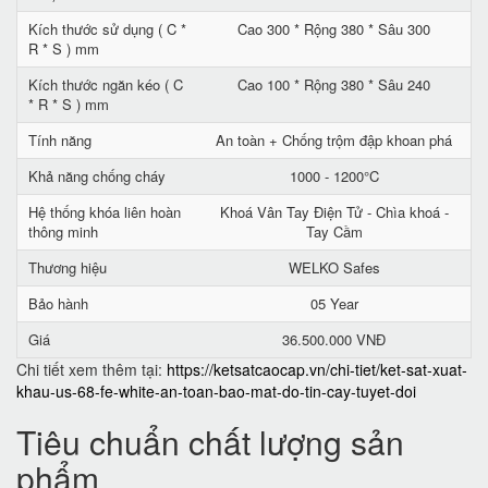
Kích thước sử dụng ( C *
Cao 300 * Rộng 380 * Sâu 300
R * S ) mm
Kích thước ngăn kéo ( C
Cao 100 * Rộng 380 * Sâu 240
* R * S ) mm
Tính năng
An toàn + Chống trộm đập khoan phá
Khả năng chống cháy
1000 - 1200°C
Hệ thống khóa liên hoàn
Khoá Vân Tay Điện Tử - Chìa khoá -
thông minh
Tay Cầm
Thương hiệu
WELKO Safes
Bảo hành
05 Year
Giá
36.500.000 VNĐ
Chi tiết xem thêm tại:
https://ketsatcaocap.vn/chi-tiet/ket-sat-xuat-
khau-us-68-fe-white-an-toan-bao-mat-do-tin-cay-tuyet-doi
Tiêu chuẩn chất lượng sản
phẩm