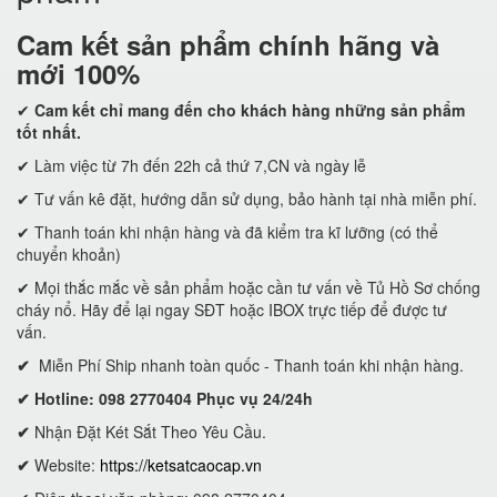
Cam kết
sản phẩm chính hãng và
mới 100%
✔
Cam kết
chỉ mang đến cho khách hàng những sản phẩm
tốt nhất.
✔ Làm việc từ 7h đến 22h cả thứ 7,CN và ngày lễ
✔ Tư vấn kê đặt, hướng dẫn sử dụng, bảo hành tại nhà miễn phí.
✔ Thanh toán khi nhận hàng và đã kiểm tra kĩ lưỡng (có thể
chuyển khoản)
✔ Mọi thắc mắc về sản phẩm hoặc cần tư vấn về Tủ Hồ Sơ chống
cháy nổ. Hãy để lại ngay SĐT hoặc IBOX trực tiếp để được tư
vấn.
✔
Miễn Phí Ship nhanh toàn quốc - Thanh toán khi nhận hàng.
✔ Hotline: 098 2770404 Phục vụ 24/24h
✔
Nhận Đặt Két Sắt Theo Yêu Cầu.
✔
Website:
https://ketsatcaocap.vn