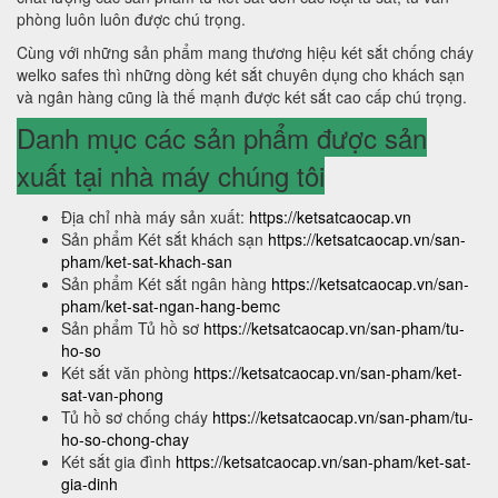
phòng luôn luôn được chú trọng.
Cùng với những sản phẩm mang thương hiệu két sắt chống cháy
welko safes thì những dòng két sắt chuyên dụng cho khách sạn
và ngân hàng cũng là thế mạnh được két sắt cao cấp chú trọng.
Danh mục các sản phẩm được sản
xuất tại nhà máy chúng tôi
Địa chỉ nhà máy sản xuất:
https://ketsatcaocap.vn
Sản phẩm Két sắt khách sạn
https://ketsatcaocap.vn/san-
pham/ket-sat-khach-san
Sản phẩm Két sắt ngân hàng
https://ketsatcaocap.vn/san-
pham/ket-sat-ngan-hang-bemc
Sản phẩm Tủ hồ sơ
https://ketsatcaocap.vn/san-pham/tu-
ho-so
Két sắt văn phòng
https://ketsatcaocap.vn/san-pham/ket-
sat-van-phong
Tủ hồ sơ chống cháy
https://ketsatcaocap.vn/san-pham/tu-
ho-so-chong-chay
Két sắt gia đình
https://ketsatcaocap.vn/san-pham/ket-sat-
gia-dinh