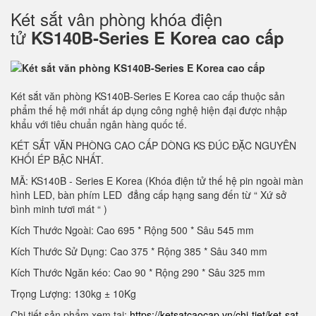
Két sắt vân phòng khóa điện
tử
KS140B-Series E Korea cao cấp
Két sắt văn phòng KS140B-Series E Korea cao cấp thuộc sản
phẩm thế hệ mới nhất áp dụng công nghệ hiện đại được nhập
khẩu với tiêu chuẩn ngân hàng quốc tế.
KÉT SẮT VĂN PHÒNG CAO CẤP DÒNG KS ĐÚC ĐẶC NGUYÊN
KHỐI ÉP BẬC NHẤT.
MÃ: KS140B - Series E Korea (Khóa điện tử thế hệ pin ngoài màn
hình LED, bàn phím LED đẳng cấp hạng sang đến từ “ Xứ sở
bình minh tươi mát “ )
Kích Thước Ngoài: Cao 695 * Rộng 500 * Sâu 545 mm
Kích Thước Sử Dụng: Cao 375 * Rộng 385 * Sâu 340 mm
Kích Thước Ngăn kéo: Cao 90 * Rộng 290 * Sâu 325 mm
Trọng Lượng: 130kg ± 10Kg
Chi tiết sản phẩm xem tại:
https://ketsatcaocap.vn/chi-tiet/ket-sat-