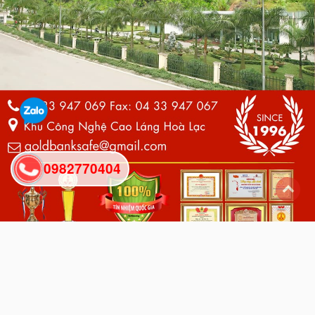
0982770404
back
to
top