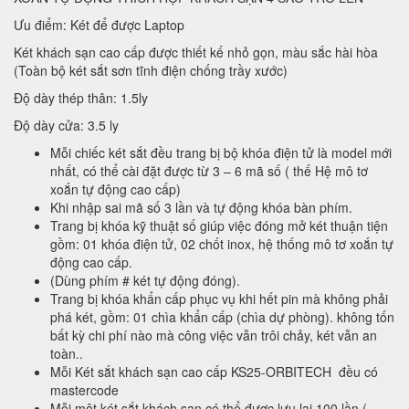
Ưu điểm: Két để được Laptop
Két khách sạn cao cấp được thiết kế nhỏ gọn, màu sắc hài hòa
(Toàn bộ két sắt sơn tĩnh điện chống trầy xước)
Độ dày thép thân: 1.5ly
Độ dày cửa: 3.5 ly
Mỗi chiếc két sắt đều trang bị bộ khóa điện tử là model mới
nhất, có thể cài đặt được từ 3 – 6 mã số ( thế Hệ mô tơ
xoắn tự động cao cấp)
Khi nhập sai mã số 3 lần và tự động khóa bàn phím.
Trang bị khóa kỹ thuật số giúp việc đóng mở két thuận tiện
gồm: 01 khóa điện tử, 02 chốt inox, hệ thống mô tơ xoắn tự
động cao cấp.
(Dùng phím # két tự động đóng).
Trang bị khóa khẩn cấp phục vụ khi hết pin mà không phải
phá két, gồm: 01 chìa khẩn cấp (chìa dự phòng). không tốn
bất kỳ chi phí nào mà công việc vẫn trôi chảy, két vẫn an
toàn..
Mỗi Két sắt khách sạn cao cấp KS25-ORBITECH đều có
mastercode
Mỗi một két sắt khách sạn có thể được lưu lại 100 lần (