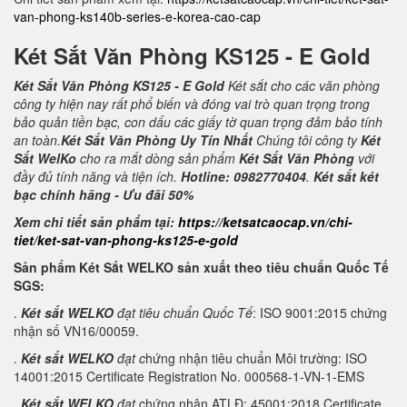
van-phong-ks140b-series-e-korea-cao-cap
Két Sắt Văn Phòng KS125 - E Gold
Két Sắt Văn Phòng KS125 - E Gold
Két sắt cho các văn phòng
công ty hiện nay rất phổ biến và đóng vai trò quan trọng trong
bảo quản tiền bạc, con dấu các giấy tờ quan trọng đảm bảo tính
an toàn.
Két Sắt Văn Phòng Uy Tín Nhất
Chúng tôi công ty
Két
Sắt WelKo
cho ra mắt dòng sản phẩm
Két Sắt Văn Phòng
với
đầy đủ tính năng và tiện ích.
Hotline: 0982770404
.
Két sắt két
bạc chính hãng - Ưu đãi 50%
Xem chi tiết sản phẩm tại:
https://ketsatcaocap.vn/chi-
tiet/ket-sat-van-phong-ks125-e-gold
Sản phẩm Két Sắt WELKO sản xuất theo tiêu chuẩn Quốc Tế
SGS:
.
Két sắt WELKO
đạt tiêu chuẩn Quốc Tế
: ISO 9001:2015 chứng
nhận số VN16/00059.
.
Két sắt WELKO
đạt c
hứng nhận tiêu chuẩn Môi trường: ISO
14001:2015 Certificate Registration No. 000568-1-VN-1-EMS
.
Két sắt WELKO
đạt
chứng nhận ATLĐ: 45001:2018 Certificate