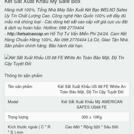
Két Sắt Xuất Khẩu Mỹ Safe Box
Hàng mới 100%. Tổng Nhà Máy Sản Xuất Két Bạc WELKO Safes
Uy Tín Chất Lượng Cao. Công nghệ Hàn Quốc 100% với đầy đủ
mẫu mã chủng loại - Các dòng két sắt cao cấp với giá cực ưu đãi
& dịch vụ hoàn hảo. Hotline: 098 2770404
-
http://ketsatcaocap.vn
Hỗ Trợ Tư Vấn Miễn Phí 24/24. Cam Kết
Hàng Chuẩn Hãng 100%, Alo 098 2770404 Là Có, Giao Tận Nhà.
Sản phẩm chính hãng. Bảo hành dài hạn.
Thông tin sản phẩm
Tên sản phẩm
Két Sắt Xuất Khẩu US 68 FE White An
Toàn Bảo Mật, Độ Tin Cậy Tuyệt Đối
Model
Két Sắt Xuất Khẩu Mỹ AMERICAN
SAFES US68 FE
Trọng lượng
300 ± 10Kg
Kích thước ngoài ( C * R
Cao 680 * Rộng 520 * Sâu 500
* S ) mm