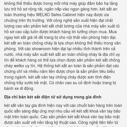
không thể thiếu được trong mỗi nhà máy giúp đảm bảo hạ tầng
lưu trữ hồ sơ rộng rãi, ngăn nắp vào ngọn gàng hơn. két sắt an
toàn thương hiệu WELKO Safes Cabinet hiện nay được ưa
chuộng trên thị trường. Với công nghệ sản xuất hiện đại chất
lượng cao sản phẩm két sắt chất lương của nhà máy sản xuất tủ
hồ sơ cao cấp luôn được khách hàng tin tưởng chọn mua. Mua
ngay két sắt giá rẻ để trang bị cho nội thất văn phòng hiện đại.
két sắt an toàn chống cháy là lựa chọn không thể thiếu trong văn
phòng. Với các showroom hiện đại tại nhiều tỉnh thành trên cả
nước. nhà máy sản xuất két sắt an toàn chống cháy là địa chỉ uy
tín để khách hàng có thể lựa chọn được sản phẩm két sắt chống
cháy welko uy tín. Hệ thống két sắt an toàn là sản phẩm đạt các
chứng chỉ và nhiều năm liền được chọn là sản phẩm tiêu biểu
trong ngành. két sắt vân tay chống cháy được sơn tĩnh điện
chống trầy xước bề mặt. Có chân cao su cố định hoặc trang bị
bánh xe di động.
Địa chỉ bán két sắt điện tử sử dụng trong gia đình
két sắt vân tay gia đình hiện nay với các chuỗi bán hàng trên toàn
quốc sẵn sàng đáp ứng mọi nhu cầu về két sắt khoá vân tay bảo
mật trên toàn quốc. Các sản phẩm két sắt khoá vân tay bảo mật
được sản xuất với nền tảng kỹ thuật cao. Công nghệ tiên tiến từ