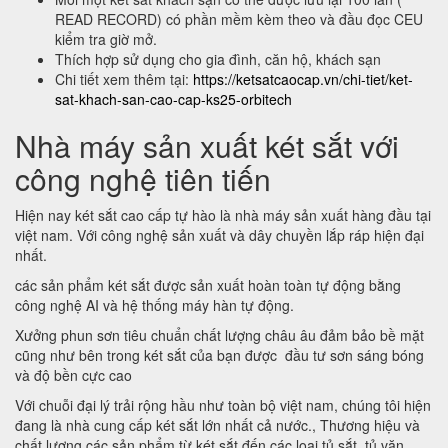
READ RECORD) có phần mềm kèm theo và đầu đọc CEU
kiểm tra giờ mở.
Thích hợp sử dụng cho gia đình, căn hộ, khách sạn
Chi tiết xem thêm tại:
https://ketsatcaocap.vn/chi-tiet/ket-
sat-khach-san-cao-cap-ks25-orbitech
Nhà máy sản xuất két sắt với
công nghệ tiên tiến
Hiện nay két sắt cao cấp tự hào là nhà máy sản xuất hàng đầu tại
việt nam. Với công nghệ sản xuất và dây chuyền lắp ráp hiện đại
nhất.
các sản phẩm két sắt được sản xuất hoàn toàn tự động bằng
công nghệ AI và hệ thống máy hàn tự động.
Xưởng phun sơn tiêu chuẩn chất lượng châu âu đảm bảo bề mặt
cũng như bên trong két sắt của bạn được đầu tư sơn sáng bóng
và độ bền cực cao
Với chuỗi đại lý trải rộng hầu như toàn bộ việt nam, chúng tôi hiện
đang là nhà cung cấp két sắt lớn nhất cả nước., Thương hiệu và
chất lượng các sản phẩm từ két sắt đến các loại tủ sắt, tủ văn