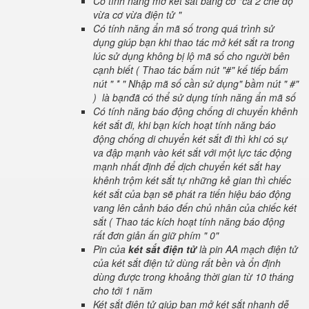
Có tính năng mở két sắt bằng cơ "cả 2 chế độ
vừa cơ vừa điện tử "
Có tính năng ẩn mã số trong quá trình sử
dụng giúp bạn khi thao tác mở két sắt ra trong
lúc sử dụng không bị lộ mã số cho người bên
cạnh biết ( Thao tác bấm nút "#" kế tiếp bấm
nút " * " Nhập mã số cần sử dụng" bầm nút " #"
) là bạnđã có thể sử dụng tính năng ẩn mã số
Có tính năng báo động chống di chuyển khênh
két sắt đi, khi bạn kích hoạt tính năng báo
động chống di chuyển két sắt đi thì khi có sự
va đập mạnh vào két sắt với một lực tác động
mạnh nhất định để dịch chuyển két sắt hay
khênh trộm két sắt tự những kẻ gian thì chiếc
két sắt của bạn sẽ phát ra tiến hiệu báo động
vang lên cảnh báo đến chủ nhân của chiếc két
sắt ( Thao tác kích hoạt tính năng báo động
rất đơn giản ấn giữ phím " 0"
Pin của
két sắt điện tử
là pin AA mạch điện tử
của két sắt điện tử dùng rất bền và ổn định
dùng được trong khoảng thời gian từ 10 tháng
cho tới 1 năm
Két sắt điện tử giúp bạn mở két sắt nhanh dễ