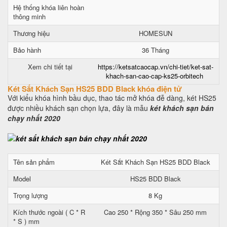
Hệ thống khóa liên hoàn
thông minh
Thương hiệu
HOMESUN
Bảo hành
36 Tháng
Xem chi tiết tại
https://ketsatcaocap.vn/chi-tiet/ket-sat-
khach-san-cao-cap-ks25-orbitech
Két Sắt Khách Sạn HS25 BDD Black khóa điện tử
Với kiểu khóa hình bầu dục, thao tác mở khóa đễ dàng, két HS25
được nhiều khách sạn chọn lựa, đây là mẫu
két khách sạn bán
chạy nhất 2020
Tên sản phẩm
Két Sắt Khách Sạn HS25 BDD Black
Model
HS25 BDD Black
Trọng lượng
8 Kg
Kích thước ngoài ( C * R
Cao 250 * Rộng 350 * Sâu 250 mm
* S ) mm