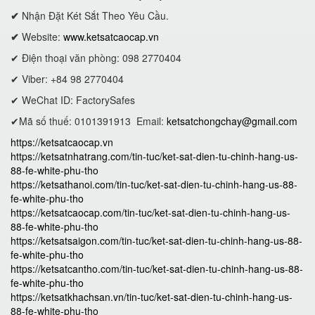
✔
Nhận Đặt Két Sắt Theo Yêu Cầu.
✔
Website:
www.ketsatcaocap.vn
✔ Điện thoại văn phòng: 098 2770404
✔ Viber: +84 98 2770404
✔ WeChat ID: FactorySafes
✔Mã số thuế: 0101391913
Email:
ketsatchongchay@gmail.com
https://ketsatcaocap.vn
https://ketsatnhatrang.com/tin-tuc/ket-sat-dien-tu-chinh-hang-us-
88-fe-white-phu-tho
https://ketsathanoi.com/tin-tuc/ket-sat-dien-tu-chinh-hang-us-88-
fe-white-phu-tho
https://ketsatcaocap.com/tin-tuc/ket-sat-dien-tu-chinh-hang-us-
88-fe-white-phu-tho
https://ketsatsaigon.com/tin-tuc/ket-sat-dien-tu-chinh-hang-us-88-
fe-white-phu-tho
https://ketsatcantho.com/tin-tuc/ket-sat-dien-tu-chinh-hang-us-88-
fe-white-phu-tho
https://ketsatkhachsan.vn/tin-tuc/ket-sat-dien-tu-chinh-hang-us-
88-fe-white-phu-tho