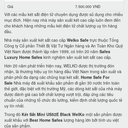
Giá
7.500.000 VNĐ
Với các mẫu két sắt điện tử chuyên dụng được sủ dụng cho nhiều
mục đích. Hiện nay nhà máy sản xuất két cao cấp luôn đem đến
cho khách hàng những mẫu két điện tử chất lượng uy tín hàng
đầu.
Nhà máy sản xuất két sắt cao cấp
Welko Safe
trực thuộc Tổng
Công ty Cổ phần Thiết Bị Vật Tư Ngân hàng và An Toàn Kho Quỹ
Việt Nam được thành lập năm 1999, có trên 20 năm
Safes
Luxury Home Safes
kinh nghiệm sản xuất két sắt cao cấp.
Hơn 20 năm phát triển hiện nay, WELKO được thị trường đón
nhận, là thương hiệu uy tín hàng đầu Việt Nam trong sản xuất và
phân phối đa dạng các chủng loại két sắt.
Home Safe For
Sale
Nhà máy đã xuất khẩu sản phẩm đi gần 30 nước trên toàn
thế giới, đặc biệt với thị trường Mỹ, các dòng két sắt của nhà máy
được đánh giá cao bởi chất lượng vượt trội, đáp ứng các tiêu
chuẩn của những tổ chức đo lường, kiểm định chất lượng quốc tế
uy tín nhất.
Trong đó
Két Sắt Mini US52E Black WelKo
một sản phẩm được
xuất khẩu với
Best Home Safes
lượng hàng lớn bởi tính ưu việt
của sản phẩm.