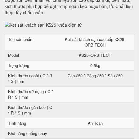
Được sơn đen nhám với chất liệu sơn cao cấp đảm độ bền mầu,
kích thước phù hợp để đặt trong ngăn kéo hoặc bàn, tủ. Chất liệu
thép dầy chắc chắn.
Tên sản phẩm
Két sắt khách sạn cao cấp KS25-
ORBITECH
Model
KS25–ORBITECH
Trọng lượng
9.5kg
Kích thước ngoài ( C * R
Cao 250 * Rộng 350 * Sâu 250
* S ) mm
Kích thước sử dụng ( C *
R * S ) mm
Kích thước ngăn kéo ( C
* R * S ) mm
Tính năng
An Toàn
Khả năng chống cháy