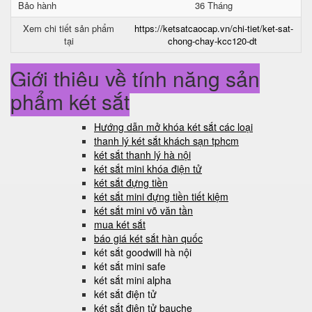
Bảo hành
36 Tháng
Xem chi tiết sản phẩm
https://ketsatcaocap.vn/chi-tiet/ket-sat-
tại
chong-chay-kcc120-dt
Giới thiệu về tính năng sản
phẩm két sắt
Hướng dẫn mở khóa két sắt các loại
thanh lý két sắt khách sạn tphcm
két sắt thanh lý hà nội
két sắt mini khóa điện tử
két sắt đựng tiền
két sắt mini đựng tiền tiết kiệm
két sắt mini võ văn tần
mua két sắt
báo giá két sắt hàn quốc
két sắt goodwill hà nội
két sắt mini safe
két sắt mini alpha
két sắt điện tử
két sắt điện tử bauche