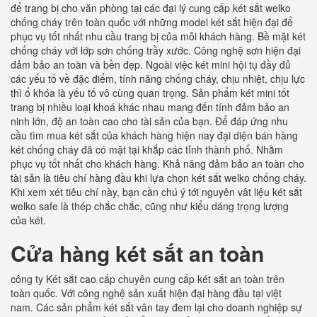
để trang bị cho văn phòng tại các đại lý cung cấp két sắt welko
chống cháy trên toàn quốc với những model két sắt hiện đại để
phục vụ tốt nhất nhu cầu trang bị của mỗi khách hàng. Bề mặt két
chống cháy với lớp sơn chống trầy xước. Công nghệ sơn hiện đại
đảm bảo an toàn và bền đẹp. Ngoài việc két mini hội tụ đầy đủ
các yếu tố về đặc điểm, tính năng chống cháy, chịu nhiệt, chịu lực
thì ổ khóa là yếu tố vô cùng quan trọng. Sản phẩm két mini tốt
trang bị nhiều loại khoá khác nhau mang đến tính đảm bảo an
ninh lớn, độ an toàn cao cho tài sản của bạn. Để đáp ứng nhu
cầu tìm mua két sắt của khách hàng hiện nay đại diện bán hàng
két chống cháy đã có mặt tại khắp các tỉnh thành phố. Nhằm
phục vụ tốt nhất cho khách hàng. Khả năng đảm bảo an toàn cho
tài sản là tiêu chí hàng đầu khi lựa chọn két sắt welko chống cháy.
Khi xem xét tiêu chí này, bạn cần chú ý tới nguyên vât liệu két sắt
welko safe là thép chắc chắc, cũng như kiểu dáng trọng lượng
của két.
Cửa hàng két sắt an toàn
công ty Két sắt cao cấp chuyên cung cấp két sắt an toàn trên
toàn quốc. Với công nghệ sản xuất hiện đại hàng đầu tại việt
nam. Các sản phẩm két sắt vân tay đem lại cho doanh nghiệp sự