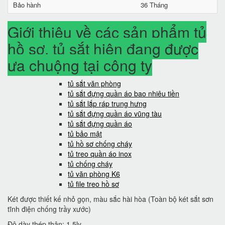
Bảo hành
36 Tháng
Giới thiệu về các sản phẩm tủ
hồ sơ, tủ sắt hiện đang được
ưa chuộng tại công ty
tủ sắt văn phòng
tủ sắt đựng quần áo bao nhiêu tiền
tủ sắt lắp ráp trung hưng
tủ sắt đựng quần áo vũng tàu
tủ sắt đựng quần áo
tủ bảo mật
tủ hồ sơ chống cháy
tủ treo quần áo inox
tủ chống cháy
tủ văn phòng K6
tủ file treo hồ sơ
Két được thiết kế nhỏ gọn, màu sắc hài hòa (Toàn bộ két sắt sơn
tĩnh điện chống trầy xước)
Độ dày thép thân: 1.5ly