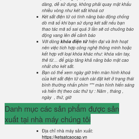
dàng, dễ sử dụng, không phải quay mật khẩu
nhiều vòng như két sắt khoá cơ
Két sắt điện tử có tính năng báo động chống
dò mã số khi bạn sử dụng két sắt nếu bạn
thao tác mã số sai quá 3 lần sẽ có chuông báo
động vang lên để cảnh báo
Với dòng
khóa điện tử
hiện đại và linh hoạt
nên việc tích hợp công nghệ thông minh hoặc
kết hợp với loại khóa khác như: khóa vân tay,
thẻ từ… để giúp tăng khả năng bảo mật cao
nhất cho két sắt.
Bạn có thể xem ngày giờ trên màn hình khoá
của két sắt điện tử cách cài đặt két ở trạng thái
bình thường nhấn phím "*" màn hình hiển sáng
và hiển thị theo các thứ tự : Năm , tháng ,
ngày , thứ, giờ
Danh mục các sản phẩm được sản
xuất tại nhà máy chúng tôi
Địa chỉ nhà máy sản xuất:
https://ketsatcaocap.vn