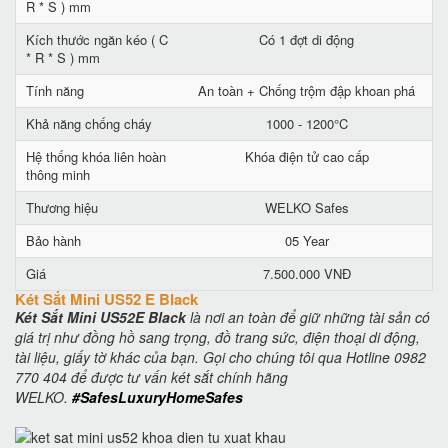
R * S ) mm
Kích thước ngăn kéo ( C
Có 1 đợt di động
* R * S ) mm
Tính năng
An toàn + Chống trộm đập khoan phá
Khả năng chống cháy
1000 - 1200°C
Hệ thống khóa liên hoàn
Khóa điện tử cao cấp
thông minh
Thương hiệu
WELKO Safes
Bảo hành
05 Year
Giá
7.500.000 VNĐ
Két Sắt Mini US52 E Black
Két Sắt Mini US52E Black
là nơi an toàn để giữ những tài sản có
giá trị như đồng hồ sang trọng, đồ trang sức, điện thoại di động,
tài liệu, giấy tờ khác của bạn. Gọi cho chúng tôi qua Hotline 0982
770 404 để được tư vấn két sắt chính hãng
WELKO.
#SafesLuxuryHomeSafes