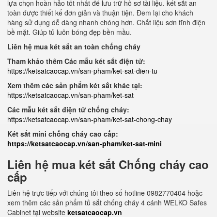
lựa chọn hoàn hảo tốt nhất để lưu trữ hồ sơ tài liệu. két sắt an
toàn được thiết kế đơn giản và thuận tiện. Đem lại cho khách
hàng sử dụng dễ dàng nhanh chóng hơn. Chất liệu sơn tĩnh điện
bề mặt. Giúp tủ luôn bóng đẹp bền mầu.
Liên hệ mua két sắt an toàn chống cháy
Tham khảo thêm Các mẫu két sắt điện tử:
https://ketsatcaocap.vn/san-pham/ket-sat-dien-tu
Xem thêm các sản phẩm két sắt khác tại:
https://ketsatcaocap.vn/san-pham/ket-sat
Các mẫu két sắt điện tử chống cháy:
https://ketsatcaocap.vn/san-pham/ket-sat-chong-chay
Két sắt mini chống cháy cao cấp:
https://ketsatcaocap.vn/san-pham/ket-sat-mini
Liên hệ mua két sắt Chống cháy cao
cấp
Liên hệ trực tiếp với chúng tôi theo số hotline 0982770404 hoặc
xem thêm các sản phẩm tủ sắt chống cháy 4 cánh WELKO Safes
Cabinet tại website
ketsatcaocap.vn