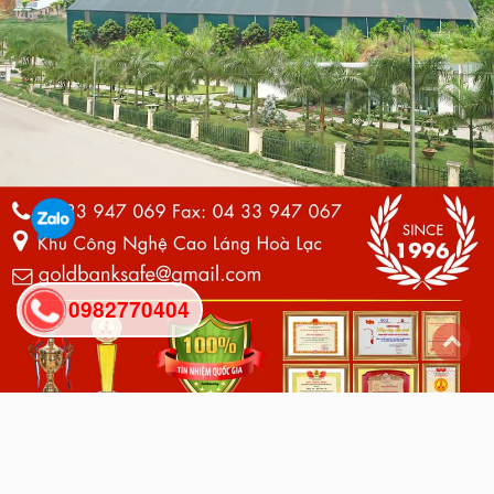
0982770404
back
to
top