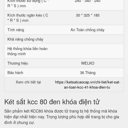
Kích thước sử dụng ( C *
240 * 340 * 240
R * S ) mm
Kích thước ngăn kéo ( C
30 * 325 * 185
* R * S ) mm
Tính năng
An Toàn chống cháy
Khả năng chống cháy
Hệ thống khóa liên hoàn
thông minh
Thương hiệu
WELKO
Bảo hành
36 Tháng
Xem chi tiết tại
https://ketsatcaocap.vn/chi-tiet/ket-sat-
an-toan-kcc-41-khoa-dien-tu
Két sắt kcc 80 đen khóa điện tử
Sản phẩm két KCC80 khóa được tử trang bị hệ thống mã khóa
hiện đại nhất hiện nay. Trọng lượng phù hợp để trang bị cho gia
đình ở chung cư.