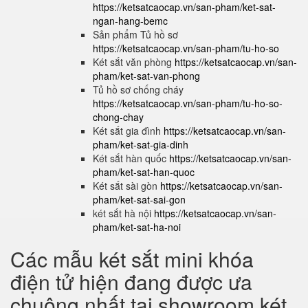
https://ketsatcaocap.vn/san-pham/ket-sat-
ngan-hang-bemc
Sản phẩm Tủ hồ sơ
https://ketsatcaocap.vn/san-pham/tu-ho-so
Két sắt văn phòng
https://ketsatcaocap.vn/san-
pham/ket-sat-van-phong
Tủ hồ sơ chống cháy
https://ketsatcaocap.vn/san-pham/tu-ho-so-
chong-chay
Két sắt gia đình
https://ketsatcaocap.vn/san-
pham/ket-sat-gia-dinh
Két sắt hàn quốc
https://ketsatcaocap.vn/san-
pham/ket-sat-han-quoc
Két sắt sài gòn
https://ketsatcaocap.vn/san-
pham/ket-sat-sai-gon
két sắt hà nội
https://ketsatcaocap.vn/san-
pham/ket-sat-ha-noi
Các mẫu két sắt mini khóa
điện tử hiện đang được ưa
chuộng nhất tại showroom két