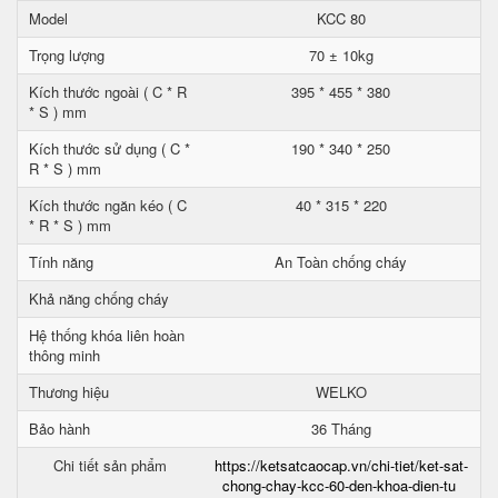
Model
KCC 80
Trọng lượng
70 ± 10kg
Kích thước ngoài ( C * R
395 * 455 * 380
* S ) mm
Kích thước sử dụng ( C *
190 * 340 * 250
R * S ) mm
Kích thước ngăn kéo ( C
40 * 315 * 220
* R * S ) mm
Tính năng
An Toàn chống cháy
Khả năng chống cháy
Hệ thống khóa liên hoàn
thông minh
Thương hiệu
WELKO
Bảo hành
36 Tháng
Chi tiết sản phẩm
https://ketsatcaocap.vn/chi-tiet/ket-sat-
chong-chay-kcc-60-den-khoa-dien-tu