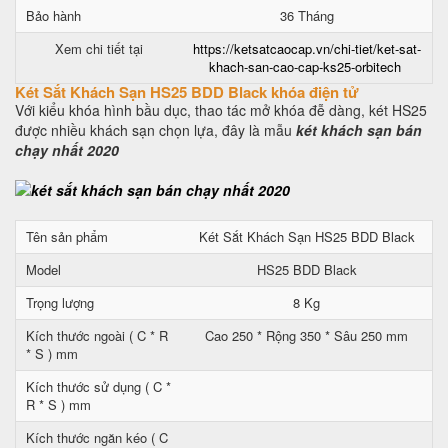
Bảo hành
36 Tháng
Xem chi tiết tại
https://ketsatcaocap.vn/chi-tiet/ket-sat-
khach-san-cao-cap-ks25-orbitech
Két Sắt Khách Sạn HS25 BDD Black khóa điện tử
Với kiểu khóa hình bầu dục, thao tác mở khóa đễ dàng, két HS25
được nhiều khách sạn chọn lựa, đây là mẫu
két khách sạn bán
chạy nhất 2020
Tên sản phẩm
Két Sắt Khách Sạn HS25 BDD Black
Model
HS25 BDD Black
Trọng lượng
8 Kg
Kích thước ngoài ( C * R
Cao 250 * Rộng 350 * Sâu 250 mm
* S ) mm
Kích thước sử dụng ( C *
R * S ) mm
Kích thước ngăn kéo ( C