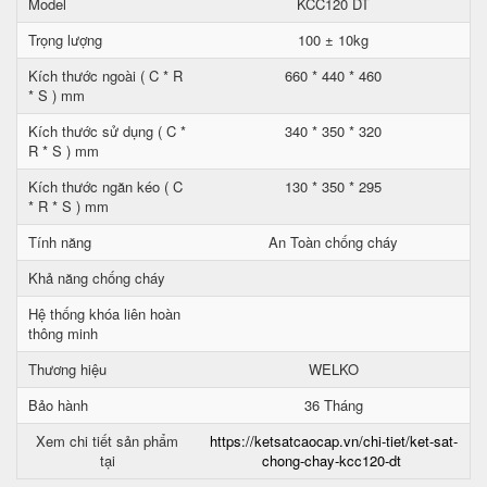
Model
KCC120 DT
Trọng lượng
100 ± 10kg
Kích thước ngoài ( C * R
660 * 440 * 460
* S ) mm
Kích thước sử dụng ( C *
340 * 350 * 320
R * S ) mm
Kích thước ngăn kéo ( C
130 * 350 * 295
* R * S ) mm
Tính năng
An Toàn chống cháy
Khả năng chống cháy
Hệ thống khóa liên hoàn
thông minh
Thương hiệu
WELKO
Bảo hành
36 Tháng
Xem chi tiết sản phẩm
https://ketsatcaocap.vn/chi-tiet/ket-sat-
tại
chong-chay-kcc120-dt