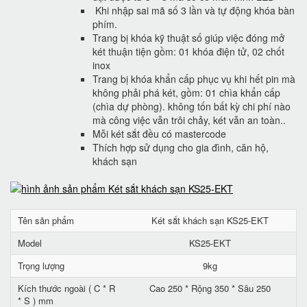
Khi nhập sai mã số 3 lần và tự động khóa bàn
phím.
Trang bị khóa kỹ thuật số giúp việc đóng mở
két thuận tiện gồm: 01 khóa điện tử, 02 chốt
inox
Trang bị khóa khẩn cấp phục vụ khi hết pin mà
không phải phá két, gồm: 01 chìa khẩn cấp
(chìa dự phòng). không tốn bất kỳ chi phí nào
mà công việc vẫn trôi chảy, két vẫn an toàn..
Mỗi két sắt đều có mastercode
Thích hợp sử dụng cho gia đình, căn hộ,
khách sạn
Tên sản phẩm
Két sắt khách sạn KS25-EKT
Model
KS25-EKT
Trọng lượng
9kg
Kích thước ngoài ( C * R
Cao 250 * Rộng 350 * Sâu 250
* S ) mm