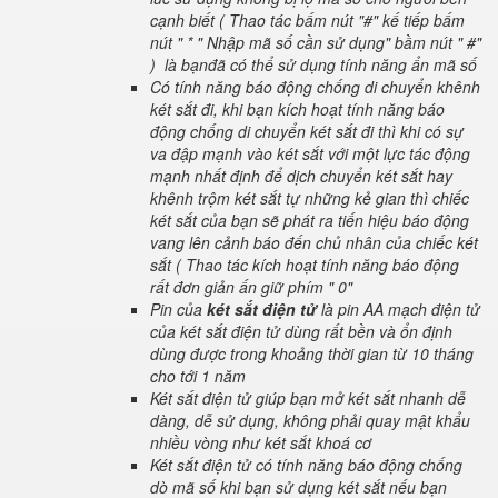
cạnh biết ( Thao tác bấm nút "#" kế tiếp bấm
nút " * " Nhập mã số cần sử dụng" bầm nút " #"
) là bạnđã có thể sử dụng tính năng ẩn mã số
Có tính năng báo động chống di chuyển khênh
két sắt đi, khi bạn kích hoạt tính năng báo
động chống di chuyển két sắt đi thì khi có sự
va đập mạnh vào két sắt với một lực tác động
mạnh nhất định để dịch chuyển két sắt hay
khênh trộm két sắt tự những kẻ gian thì chiếc
két sắt của bạn sẽ phát ra tiến hiệu báo động
vang lên cảnh báo đến chủ nhân của chiếc két
sắt ( Thao tác kích hoạt tính năng báo động
rất đơn giản ấn giữ phím " 0"
Pin của
két sắt điện tử
là pin AA mạch điện tử
của két sắt điện tử dùng rất bền và ổn định
dùng được trong khoảng thời gian từ 10 tháng
cho tới 1 năm
Két sắt điện tử giúp bạn mở két sắt nhanh dễ
dàng, dễ sử dụng, không phải quay mật khẩu
nhiều vòng như két sắt khoá cơ
Két sắt điện tử có tính năng báo động chống
dò mã số khi bạn sử dụng két sắt nếu bạn