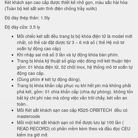
Két khách sạn cao cấp được thiết kế nhỏ gọn, màu sắc hài hòa
(Toàn bộ két sắt sơn tĩnh điện chống trầy xước)
Độ dày thép thân: 1.5ly
Độ dày cửa: 3.5 ly
Mỗi chiếc két sắt đều trang bị bộ khóa điện tử là model mới
nhất, có thể cài đặt được từ 3 – 6 mã số ( thế Hệ mô tơ
xoắn tự động cao cấp)
Khi nhập sai mã số 3 lần và tự động khóa bàn phím.
Trang bị khóa kỹ thuật số giúp việc đóng mở két thuận tiện
gồm: 01 khóa điện tử, 02 chốt inox, hệ thống mô tơ xoắn tự
động cao cấp.
(Dùng phím # két tự động đóng).
Trang bị khóa khẩn cấp phục vụ khi hết pin mà không phải
phá két, gồm: 01 chìa khẩn cấp (chìa dự phòng). không tốn
bất kỳ chi phí nào mà công việc vẫn trôi chảy, két vẫn an
toàn..
Mỗi Két sắt khách sạn cao cấp KS25-ORBITECH đều có
mastercode
Mỗi một két sắt khách sạn có thể được lưu lại 100 lần (
READ RECORD) có phần mềm kèm theo và đầu đọc CEU
kiểm tra giờ mở.