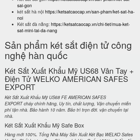
sai-gon
két sắt hà nội
https://ketsatcaocap.vn/san-pham/ket-sat-ha-
noi
Két sắt đà nẵng:
https://ketsatcaocap.vn/chi-tiet/mua-ket-
sat-mini-tai-da-nang
Sản phẩm két sắt điện tử công
nghệ hàn quốc
Két Sắt Xuất Khẩu Mỹ US68 Vân Tay +
Điện Tử WELKO AMERICAN SAFES
EXPORT
Két Sắt Xuất Khẩu Mỹ US68 FE AMERICAN SAFES
EXPORT cháy chính hãng, Uy tín, chất lượng, Vận chuyển miễn
phí tận nhà. Bảo hành 10 năm. Bảo trì trọn đời. vận chuyển tại
nhà.
Két Sắt Xuất Khẩu Mỹ Safe Box
Hàng mới 100%. Tổng Nhà Máy Sản Xuất Két Bạc WELKO Safes