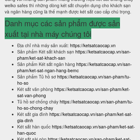
welko safes thì những dòng két sắt chuyên dụng cho khách sạn
và ngân hàng cũng là thế mạnh được két sắt cao cấp chú trọng.
Danh mục các sản phẩm được sản
xuất tại nhà máy chúng tôi
Địa chỉ nhà máy sản xuất:
https://ketsatcaocap.vn
Sản phẩm Két sắt khách sạn
https://ketsatcaocap.vn/san-
pham/ket-sat-khach-san
Sản phẩm Két sắt ngân hàng
https://ketsatcaocap.vn/san-
pham/ket-sat-ngan-hang-bemc
Sản phẩm Tủ hồ sơ
https://ketsatcaocap.vn/san-pham/tu-
ho-so
Két sắt văn phòng
https://ketsatcaocap.vn/san-pham/ket-
sat-van-phong
Tủ hồ sơ chống cháy
https://ketsatcaocap.vn/san-pham/tu-
ho-so-chong-chay
Két sắt gia đình
https://ketsatcaocap.vn/san-pham/ket-sat-
gia-dinh
Két sắt hàn quốc
https://ketsatcaocap.vn/san-pham/ket-sat-
han-quoc
Két sắt sài gòn
https://ketsatcaocap.vn/san-pham/ket-sat-