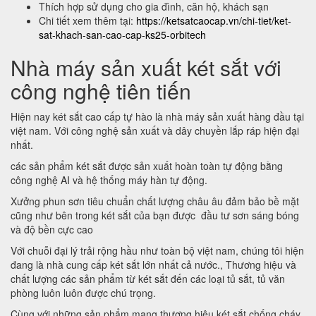
Thích hợp sử dụng cho gia đình, căn hộ, khách sạn
Chi tiết xem thêm tại:
https://ketsatcaocap.vn/chi-tiet/ket-
sat-khach-san-cao-cap-ks25-orbitech
Nhà máy sản xuất két sắt với
công nghệ tiên tiến
Hiện nay két sắt cao cấp tự hào là nhà máy sản xuất hàng đầu tại
việt nam. Với công nghệ sản xuất và dây chuyền lắp ráp hiện đại
nhất.
các sản phẩm két sắt được sản xuất hoàn toàn tự động bằng
công nghệ AI và hệ thống máy hàn tự động.
Xưởng phun sơn tiêu chuẩn chất lượng châu âu đảm bảo bề mặt
cũng như bên trong két sắt của bạn được đầu tư sơn sáng bóng
và độ bền cực cao
Với chuỗi đại lý trải rộng hầu như toàn bộ việt nam, chúng tôi hiện
đang là nhà cung cấp két sắt lớn nhất cả nước., Thương hiệu và
chất lượng các sản phẩm từ két sắt đến các loại tủ sắt, tủ văn
phòng luôn luôn được chú trọng.
Cùng với những sản phẩm mang thương hiệu két sắt chống cháy