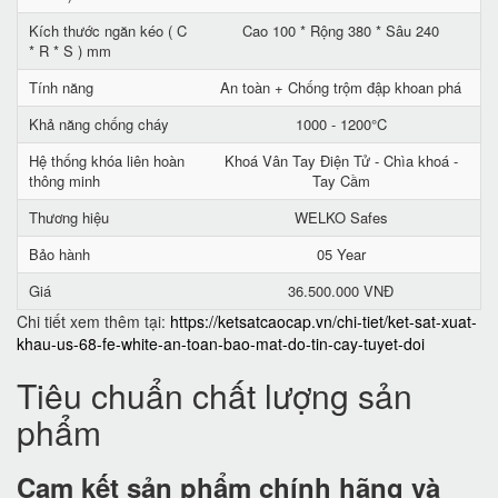
Kích thước ngăn kéo ( C
Cao 100 * Rộng 380 * Sâu 240
* R * S ) mm
Tính năng
An toàn + Chống trộm đập khoan phá
Khả năng chống cháy
1000 - 1200°C
Hệ thống khóa liên hoàn
Khoá Vân Tay Điện Tử - Chìa khoá -
thông minh
Tay Cầm
Thương hiệu
WELKO Safes
Bảo hành
05 Year
Giá
36.500.000 VNĐ
Chi tiết xem thêm tại:
https://ketsatcaocap.vn/chi-tiet/ket-sat-xuat-
khau-us-68-fe-white-an-toan-bao-mat-do-tin-cay-tuyet-doi
Tiêu chuẩn chất lượng sản
phẩm
Cam kết
sản phẩm chính hãng và