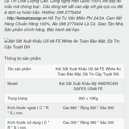
Uy Tín Chất Lượng Cao. Công nghệ Hàn Quốc 100% với đầy đủ
mẫu mã chủng loại - Các dòng két sắt cao cấp với giá cực ưu đãi
& dịch vụ hoàn hảo. Hotline: 098 2770404
-
http://ketsatcaocap.vn
Hỗ Trợ Tư Vấn Miễn Phí 24/24. Cam Kết
Hàng Chuẩn Hãng 100%, Alo 098 2770404 Là Có, Giao Tận Nhà.
Sản phẩm chính hãng. Bảo hành dài hạn.
Thông tin sản phẩm
Tên sản phẩm
Két Sắt Xuất Khẩu US 68 FE White An
Toàn Bảo Mật, Độ Tin Cậy Tuyệt Đối
Model
Két Sắt Xuất Khẩu Mỹ AMERICAN
SAFES US68 FE
Trọng lượng
300 ± 10Kg
Kích thước ngoài ( C * R
Cao 680 * Rộng 520 * Sâu 500
* S ) mm
Kích thước sử dụng ( C *
Cao 300 * Rộng 380 * Sâu 300
R * S ) mm