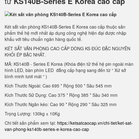
tử
KS140B-Series E Korea cao cấp
Két sắt văn phòng KS140B-Series E Korea cao cấp thuộc sản
phẩm thế hệ mới nhất áp dụng công nghệ hiện đại được nhập
khẩu với tiêu chuẩn ngân hàng quốc tế.
KÉT SẮT VĂN PHÒNG CAO CẤP DÒNG KS ĐÚC ĐẶC NGUYÊN
KHỐI ÉP BẬC NHẤT.
MÃ: KS140B - Series E Korea (Khóa điện tử thế hệ pin ngoài màn
hình LED, bàn phím LED đẳng cấp hạng sang đến từ “ Xứ sở
bình minh tươi mát “ )
Kích Thước Ngoài: Cao 695 * Rộng 500 * Sâu 545 mm
Kích Thước Sử Dụng: Cao 375 * Rộng 385 * Sâu 340 mm
Kích Thước Ngăn kéo: Cao 90 * Rộng 290 * Sâu 325 mm
Trọng Lượng: 130kg ± 10Kg
Chi tiết sản phẩm xem tại:
https://ketsatcaocap.vn/chi-tiet/ket-sat-
van-phong-ks140b-series-e-korea-cao-cap