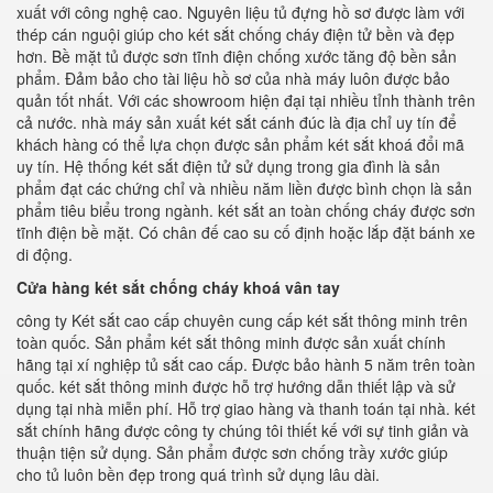
xuất với công nghệ cao. Nguyên liệu tủ đựng hồ sơ được làm với
thép cán nguội giúp cho két sắt chống cháy điện tử bền và đẹp
hơn. Bề mặt tủ được sơn tĩnh điện chống xước tăng độ bền sản
phẩm. Đảm bảo cho tài liệu hồ sơ của nhà máy luôn được bảo
quản tốt nhất. Với các showroom hiện đại tại nhiều tỉnh thành trên
cả nước. nhà máy sản xuất két sắt cánh đúc là địa chỉ uy tín để
khách hàng có thể lựa chọn được sản phẩm két sắt khoá đổi mã
uy tín. Hệ thống két sắt điện tử sử dụng trong gia đình là sản
phẩm đạt các chứng chỉ và nhiều năm liền được bình chọn là sản
phẩm tiêu biểu trong ngành. két sắt an toàn chống cháy được sơn
tĩnh điện bề mặt. Có chân đế cao su cố định hoặc lắp đặt bánh xe
di động.
Cửa hàng két sắt chống cháy khoá vân tay
công ty Két sắt cao cấp chuyên cung cấp két sắt thông minh trên
toàn quốc. Sản phẩm két sắt thông minh được sản xuất chính
hãng tại xí nghiệp tủ sắt cao cấp. Được bảo hành 5 năm trên toàn
quốc. két sắt thông minh được hỗ trợ hướng dẫn thiết lập và sử
dụng tại nhà miễn phí. Hỗ trợ giao hàng và thanh toán tại nhà. két
sắt chính hãng được công ty chúng tôi thiết kế với sự tinh giản và
thuận tiện sử dụng. Sản phẩm được sơn chống trầy xước giúp
cho tủ luôn bền đẹp trong quá trình sử dụng lâu dài.