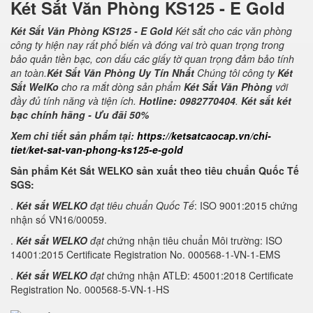
Két Sắt Văn Phòng KS125 - E Gold
Két Sắt Văn Phòng KS125 - E Gold
Két sắt cho các văn phòng
công ty hiện nay rất phổ biến và đóng vai trò quan trọng trong
bảo quản tiền bạc, con dấu các giấy tờ quan trọng đảm bảo tính
an toàn.
Két Sắt Văn Phòng Uy Tín Nhất
Chúng tôi công ty
Két
Sắt WelKo
cho ra mắt dòng sản phẩm
Két Sắt Văn Phòng
với
đầy đủ tính năng và tiện ích.
Hotline: 0982770404
.
Két sắt két
bạc chính hãng - Ưu đãi 50%
Xem chi tiết sản phẩm tại:
https://ketsatcaocap.vn/chi-
tiet/ket-sat-van-phong-ks125-e-gold
Sản phẩm Két Sắt WELKO sản xuất theo tiêu chuẩn Quốc Tế
SGS:
.
Két sắt WELKO
đạt tiêu chuẩn Quốc Tế
: ISO 9001:2015 chứng
nhận số VN16/00059.
.
Két sắt WELKO
đạt c
hứng nhận tiêu chuẩn Môi trường: ISO
14001:2015 Certificate Registration No. 000568-1-VN-1-EMS
.
Két sắt WELKO
đạt
chứng nhận ATLĐ: 45001:2018 Certificate
Registration No. 000568-5-VN-1-HS