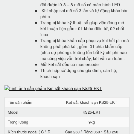
đặt được từ 3 – 8 mã số có màn hình LED
Khi nhập sai mã số 3 lần và tự động khóa bàn
phím.
Trang bị khóa kỹ thuật số giúp việc đóng mở
két thuận tiện gồm: 01 khóa điện tử, 02 chốt
inox
Trang bị khóa khẩn cấp phục vụ khi hết pin mà
không phải phá két, gồm: 01 chìa khẩn cấp
(chìa dự phòng). không tốn bất kỳ chi phí nào
mà công việc vẫn trôi chảy, két vẫn an toàn..
Mỗi két sắt đều có mastercode
Thích hợp sử dụng cho gia đình, căn hộ,
khách sạn
Tên sản phẩm
Két sắt khách sạn KS25-EKT
Model
KS25-EKT
Trọng lượng
9kg
Kích thước ngoài ( C * R
Cao 250 * Rộng 350 * Sâu 250