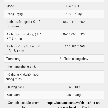
Model
KCC120 DT
Trọng lượng
100 ± 10kg
Kích thước ngoài ( C * R
660 * 440 * 460
* S ) mm
Kích thước sử dụng ( C *
340 * 350 * 320
R * S ) mm
Kích thước ngăn kéo ( C
130 * 350 * 295
* R * S ) mm
Tính năng
An Toàn chống cháy
Khả năng chống cháy
Hệ thống khóa liên hoàn
thông minh
Thương hiệu
WELKO
Bảo hành
36 Tháng
Xem chi tiết sản phẩm
https://ketsatcaocap.vn/chi-tiet/ket-sat-
tại
chong-chay-kcc120-dt