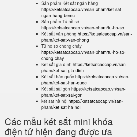
Sản phẩm Két sắt ngân hàng
https://ketsatcaocap.vn/san-pham/ket-sat-
ngan-hang-bemc
Sản phẩm Tủ hồ sơ
https://ketsatcaocap.vn/san-pham/tu-ho-so
Két sắt văn phòng
https://ketsatcaocap.vn/san-
pham/ket-sat-van-phong
Tủ hồ sơ chống cháy
https://ketsatcaocap.vn/san-pham/tu-ho-so-
chong-chay
Két sắt gia đình
https://ketsatcaocap.vn/san-
pham/ket-sat-gia-dinh
Két sắt hàn quốc
https://ketsatcaocap.vn/san-
pham/ket-sat-han-quoc
Két sắt sài gòn
https://ketsatcaocap.vn/san-
pham/ket-sat-sai-gon
két sắt hà nội
https://ketsatcaocap.vn/san-
pham/ket-sat-ha-noi
Các mẫu két sắt mini khóa
điện tử hiện đang được ưa