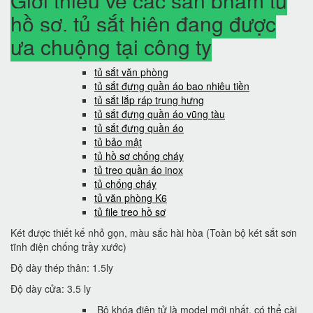
Giới thiệu về các sản phẩm tủ
hồ sơ, tủ sắt hiện đang được
ưa chuộng tại công ty
tủ sắt văn phòng
tủ sắt đựng quần áo bao nhiêu tiền
tủ sắt lắp ráp trung hưng
tủ sắt đựng quần áo vũng tàu
tủ sắt đựng quần áo
tủ bảo mật
tủ hồ sơ chống cháy
tủ treo quần áo inox
tủ chống cháy
tủ văn phòng K6
tủ file treo hồ sơ
Két được thiết kế nhỏ gọn, màu sắc hài hòa (Toàn bộ két sắt sơn
tĩnh điện chống trầy xước)
Độ dày thép thân: 1.5ly
Độ dày cửa: 3.5 ly
Bộ khóa điện tử là model mới nhất, có thể cài