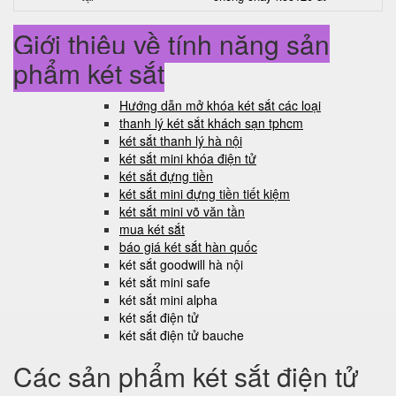
Giới thiệu về tính năng sản
phẩm két sắt
Hướng dẫn mở khóa két sắt các loại
thanh lý két sắt khách sạn tphcm
két sắt thanh lý hà nội
két sắt mini khóa điện tử
két sắt đựng tiền
két sắt mini đựng tiền tiết kiệm
két sắt mini võ văn tần
mua két sắt
báo giá két sắt hàn quốc
két sắt goodwill hà nội
két sắt mini safe
két sắt mini alpha
két sắt điện tử
két sắt điện tử bauche
Các sản phẩm két sắt điện tử