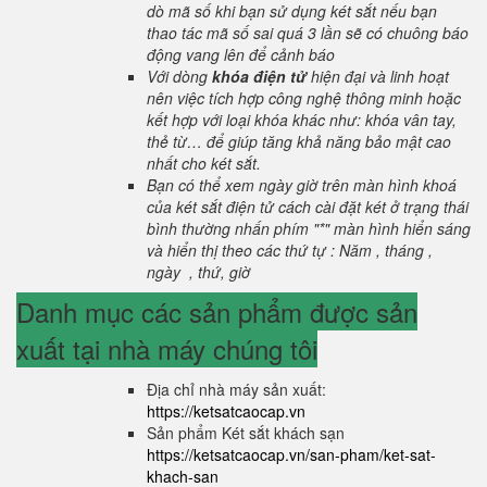
dò mã số khi bạn sử dụng két sắt nếu bạn
thao tác mã số sai quá 3 lần sẽ có chuông báo
động vang lên để cảnh báo
Với dòng
khóa điện tử
hiện đại và linh hoạt
nên việc tích hợp công nghệ thông minh hoặc
kết hợp với loại khóa khác như: khóa vân tay,
thẻ từ… để giúp tăng khả năng bảo mật cao
nhất cho két sắt.
Bạn có thể xem ngày giờ trên màn hình khoá
của két sắt điện tử cách cài đặt két ở trạng thái
bình thường nhấn phím "*" màn hình hiển sáng
và hiển thị theo các thứ tự : Năm , tháng ,
ngày , thứ, giờ
Danh mục các sản phẩm được sản
xuất tại nhà máy chúng tôi
Địa chỉ nhà máy sản xuất:
https://ketsatcaocap.vn
Sản phẩm Két sắt khách sạn
https://ketsatcaocap.vn/san-pham/ket-sat-
khach-san