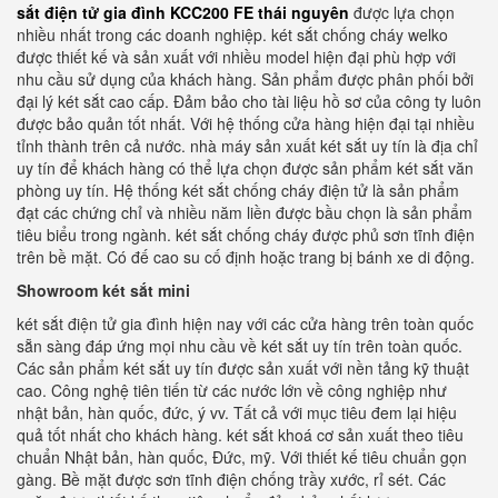
sắt điện tử gia đình KCC200 FE thái nguyên
được lựa chọn
nhiều nhất trong các doanh nghiệp. két sắt chống cháy welko
được thiết kế và sản xuất với nhiều model hiện đại phù hợp với
nhu cầu sử dụng của khách hàng. Sản phẩm được phân phối bởi
đại lý két sắt cao cấp. Đảm bảo cho tài liệu hồ sơ của công ty luôn
được bảo quản tốt nhất. Với hệ thống cửa hàng hiện đại tại nhiều
tỉnh thành trên cả nước. nhà máy sản xuất két sắt uy tín là địa chỉ
uy tín để khách hàng có thể lựa chọn được sản phẩm két sắt văn
phòng uy tín. Hệ thống két sắt chống cháy điện tử là sản phẩm
đạt các chứng chỉ và nhiều năm liền được bầu chọn là sản phẩm
tiêu biểu trong ngành. két sắt chống cháy được phủ sơn tĩnh điện
trên bề mặt. Có đế cao su cố định hoặc trang bị bánh xe di động.
Showroom két sắt mini
két sắt điện tử gia đình hiện nay với các cửa hàng trên toàn quốc
sẵn sàng đáp ứng mọi nhu cầu về két sắt uy tín trên toàn quốc.
Các sản phẩm két sắt uy tín được sản xuất với nền tảng kỹ thuật
cao. Công nghệ tiên tiến từ các nước lớn về công nghiệp như
nhật bản, hàn quốc, đức, ý vv. Tất cả với mục tiêu đem lại hiệu
quả tốt nhất cho khách hàng. két sắt khoá cơ sản xuất theo tiêu
chuẩn Nhật bản, hàn quốc, Đức, mỹ. Với thiết kế tiêu chuẩn gọn
gàng. Bề mặt được sơn tĩnh điện chống trầy xước, rỉ sét. Các