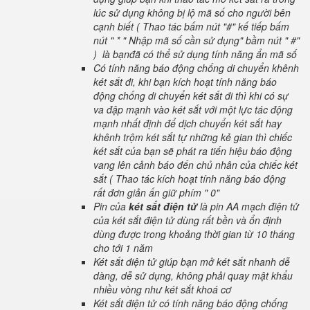
lúc sử dụng không bị lộ mã số cho người bên
cạnh biết ( Thao tác bấm nút "#" kế tiếp bấm
nút " * " Nhập mã số cần sử dụng" bầm nút " #"
) là bạnđã có thể sử dụng tính năng ẩn mã số
Có tính năng báo động chống di chuyển khênh
két sắt đi, khi bạn kích hoạt tính năng báo
động chống di chuyển két sắt đi thì khi có sự
va đập mạnh vào két sắt với một lực tác động
mạnh nhất định để dịch chuyển két sắt hay
khênh trộm két sắt tự những kẻ gian thì chiếc
két sắt của bạn sẽ phát ra tiến hiệu báo động
vang lên cảnh báo đến chủ nhân của chiếc két
sắt ( Thao tác kích hoạt tính năng báo động
rất đơn giản ấn giữ phím " 0"
Pin của
két sắt điện tử
là pin AA mạch điện tử
của két sắt điện tử dùng rất bền và ổn định
dùng được trong khoảng thời gian từ 10 tháng
cho tới 1 năm
Két sắt điện tử giúp bạn mở két sắt nhanh dễ
dàng, dễ sử dụng, không phải quay mật khẩu
nhiều vòng như két sắt khoá cơ
Két sắt điện tử có tính năng báo động chống