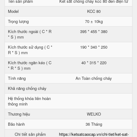
Tên sản phẩm
Két sắt chống cháy kcc 80 đen điện tử
Model
KCC 80
Trọng lượng
70 ± 10kg
Kích thước ngoài ( C * R
395 * 455 * 380
* S ) mm
Kích thước sử dụng ( C *
190 * 340 * 250
R * S ) mm
Kích thước ngăn kéo ( C
40 * 315 * 220
* R * S ) mm
Tính năng
An Toàn chống cháy
Khả năng chống cháy
Hệ thống khóa liên hoàn
thông minh
Thương hiệu
WELKO
Bảo hành
36 Tháng
Chi tiết sản phẩm
https://ketsatcaocap.vn/chi-tiet/ket-sat-