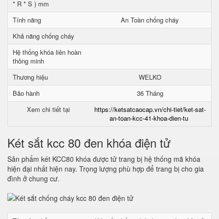
* R * S ) mm
Tính năng
An Toàn chống cháy
Khả năng chống cháy
Hệ thống khóa liên hoàn
thông minh
Thương hiệu
WELKO
Bảo hành
36 Tháng
Xem chi tiết tại
https://ketsatcaocap.vn/chi-tiet/ket-sat-
an-toan-kcc-41-khoa-dien-tu
Két sắt kcc 80 đen khóa điện tử
Sản phẩm két KCC80 khóa được tử trang bị hệ thống mã khóa
hiện đại nhất hiện nay. Trọng lượng phù hợp để trang bị cho gia
đình ở chung cư.