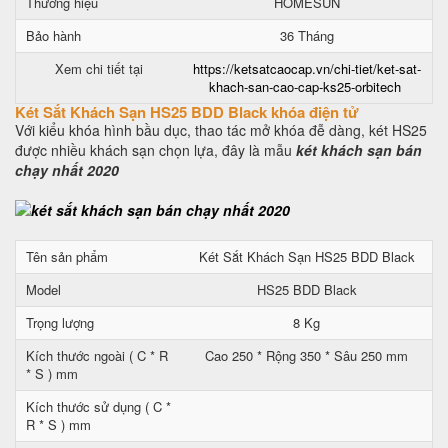
Thương hiệu
HOMESUN
Bảo hành
36 Tháng
Xem chi tiết tại
https://ketsatcaocap.vn/chi-tiet/ket-sat-
khach-san-cao-cap-ks25-orbitech
Két Sắt Khách Sạn HS25 BDD Black khóa điện tử
Với kiểu khóa hình bầu dục, thao tác mở khóa đễ dàng, két HS25
được nhiều khách sạn chọn lựa, đây là mẫu
két khách sạn bán
chạy nhất 2020
Tên sản phẩm
Két Sắt Khách Sạn HS25 BDD Black
Model
HS25 BDD Black
Trọng lượng
8 Kg
Kích thước ngoài ( C * R
Cao 250 * Rộng 350 * Sâu 250 mm
* S ) mm
Kích thước sử dụng ( C *
R * S ) mm