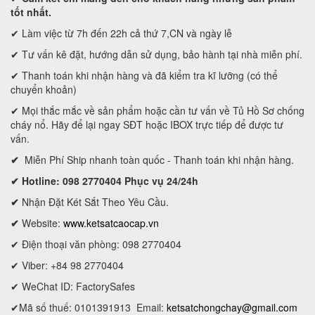
tốt nhất.
✔ Làm việc từ 7h đến 22h cả thứ 7,CN và ngày lễ
✔ Tư vấn kê đặt, hướng dẫn sử dụng, bảo hành tại nhà miễn phí.
✔ Thanh toán khi nhận hàng và đã kiểm tra kĩ lưỡng (có thể
chuyển khoản)
✔ Mọi thắc mắc về sản phẩm hoặc cần tư vấn về Tủ Hồ Sơ chống
cháy nổ. Hãy để lại ngay SĐT hoặc IBOX trực tiếp để được tư
vấn.
✔
Miễn Phí Ship nhanh toàn quốc - Thanh toán khi nhận hàng.
✔ Hotline: 098 2770404 Phục vụ 24/24h
✔
Nhận Đặt Két Sắt Theo Yêu Cầu.
✔
Website:
www.ketsatcaocap.vn
✔ Điện thoại văn phòng: 098 2770404
✔ Viber: +84 98 2770404
✔ WeChat ID: FactorySafes
✔Mã số thuế: 0101391913
Email:
ketsatchongchay@gmail.com