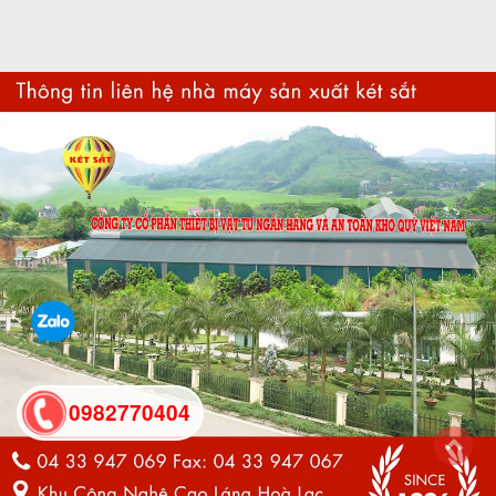
0982770404
back