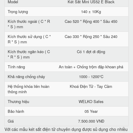
Model
Két Sắt Mini US52 E Black
Trọng lượng
140 ± 10Kg
Kích thước ngoài ( C * R
Cao 520 * Rộng 400 * Sâu 450
* S ) mm
Kích thước sử dụng ( C *
Cao 330 * Rộng 250 * Sâu 240
R * S ) mm
Kích thước ngăn kéo ( C
Có 1 đợt di động
* R * S ) mm
Tính năng
An toàn + Chống trộm đập khoan phá
Khả năng chống cháy
1000 - 1200°C
Hệ thống khóa liên hoàn
Khoá Điện Tử - Tay Cầm
thông minh
Thương hiệu
WELKO Safes
Bảo hành
05 Year
Giá
7.500.000 VNĐ
Với các mẫu két sắt điện tử chuyên dụng được sủ dụng cho nhiều