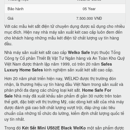
Bảo hành
05 Year
Giá
7.500.000 VNĐ
Với các mẫu két sắt điện tử chuyên dụng được sủ dụng cho nhiều
mục đích. Hiện nay nhà máy sản xuất két cao cấp luôn đem đến
cho khách hàng những mẫu két điện tử chất lượng uy tín hàng
đầu.
Nhà máy sản xuất két sắt cao cấp
Welko Safe
trực thuộc Tổng
Công ty Cổ phần Thiết Bị Vật Tư Ngân hàng và An Toàn Kho Quỹ
Việt Nam được thành lập năm 1999, có trên 20 năm
Safes
Luxury Home Safes
kinh nghiệm sản xuất két sắt cao cấp.
Hơn 20 năm phát triển hiện nay, WELKO được thị trường đón
nhận, là thương hiệu uy tín hàng đầu Việt Nam trong sản xuất và
phân phối đa dạng các chủng loại két sắt.
Home Safe For
Sale
Nhà máy đã xuất khẩu sản phẩm đi gần 30 nước trên toàn
thế giới, đặc biệt với thị trường Mỹ, các dòng két sắt của nhà máy
được đánh giá cao bởi chất lượng vượt trội, đáp ứng các tiêu
chuẩn của những tổ chức đo lường, kiểm định chất lượng quốc tế
uy tín nhất.
Trong đó
Két Sắt Mini US52E Black WelKo
một sản phẩm được