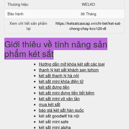
Thương hiệu
WELKO
Bảo hành
36 Tháng
Xem chi tiết sản phẩm
https://ketsatcaocap.vn/chi-tiet/ket-sat-
tại
chong-chay-kcc120-dt
Giới thiệu về tính năng sản
phẩm két sắt
Hướng dẫn mở khóa két sắt các loại
thanh lý két sắt khách sạn tphcm
két sắt thanh lý hà nội
két sắt mini khóa điện tử
két sắt đựng tiền
két sắt mini đựng tiền tiết kiệm
két sắt mini võ văn tần
mua két sắt
báo giá két sắt hàn quốc
két sắt goodwill hà nội
két sắt mini safe
két sắt mini alpha