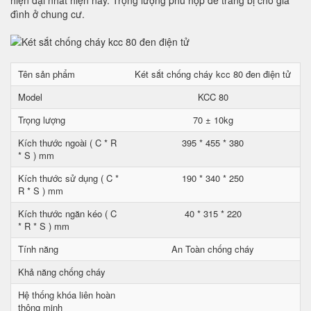
hiện đại nhất hiện nay. Trọng lượng phù hợp để trang bị cho gia
đình ở chung cư.
Tên sản phẩm
Két sắt chống cháy kcc 80 đen điện tử
Model
KCC 80
Trọng lượng
70 ± 10kg
Kích thước ngoài ( C * R
395 * 455 * 380
* S ) mm
Kích thước sử dụng ( C *
190 * 340 * 250
R * S ) mm
Kích thước ngăn kéo ( C
40 * 315 * 220
* R * S ) mm
Tính năng
An Toàn chống cháy
Khả năng chống cháy
Hệ thống khóa liên hoàn
thông minh