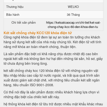
Thương hiệu
WELKO
Bảo hành
36 Tháng
Chi tiết sản phẩm
https://ketsatcaocap.vn/chi-tiet/ket-sat-
chong-chay-kcc-60-den-khoa-dien-tu
Két sắt chống cháy KCC120 khóa điện tử
Công nghệ khóa điện tử đem lại sự an toàn tin tưởng cho khách
hàng sử dụng két sắt của nhà máy chúng tôi. Két điện tử với tính
năng mở khóa an toàn nhanh chóng, thuận tiện.
Là sản phẩm đặc biệt có khả năng chịu được nhiệt độ cao bên
ngoài két sắt mà không làm hư hại đến những tài sản, hồ sơ, giấy
tờ chưa đựng bên trong lòng.
két sắt chống cháy kcc 120 khóa điện tử với những nguyên vật
liệu nhập khẩu cao cấp từ nước ngoài, và trải qua quá trình sản
xuất được giám sát chặt chẽ, với những tiêu chuẩn két sắt ngân
hàng, tiêu chuẩn ISO 9001-2008.
Có thể nói đây là sản phẩm được nhiều khách hàng lựa chọn vì
những đặc biệt của chiếc két sắt này.
hệ thống khóa két điện tử lữu trữ được nhiều mật khẩu khác nhau