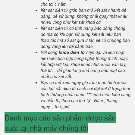
cho tới 1 năm
Két sắt điện tử giúp bạn mở két sắt nhanh dễ
dàng, dễ sử dụng, không phải quay mật khẩu
nhiều vòng như két sắt khoá cơ
Két sắt điện tử có tính năng báo động chống
dò mã số khi bạn sử dụng két sắt nếu bạn
thao tác mã số sai quá 3 lần sẽ có chuông báo
động vang lên để cảnh báo
Với dòng
khóa điện tử
hiện đại và linh hoạt
nên việc tích hợp công nghệ thông minh hoặc
kết hợp với loại khóa khác như: khóa vân tay,
thẻ từ… để giúp tăng khả năng bảo mật cao
nhất cho két sắt.
Bạn có thể xem ngày giờ trên màn hình khoá
của két sắt điện tử cách cài đặt két ở trạng thái
bình thường nhấn phím "*" màn hình hiển sáng
và hiển thị theo các thứ tự : Năm , tháng ,
ngày , thứ, giờ
Danh mục các sản phẩm được sản
xuất tại nhà máy chúng tôi