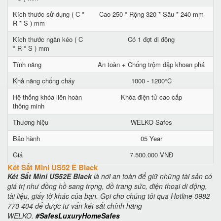
Kích thước sử dụng ( C *
Cao 250 * Rộng 320 * Sâu * 240 mm
R * S ) mm
Kích thước ngăn kéo ( C
Có 1 đợt di động
* R * S ) mm
Tính năng
An toàn + Chống trộm đập khoan phá
Khả năng chống cháy
1000 - 1200°C
Hệ thống khóa liên hoàn
Khóa điện tử cao cấp
thông minh
Thương hiệu
WELKO Safes
Bảo hành
05 Year
Giá
7.500.000 VNĐ
Két Sắt Mini US52 E Black
Két Sắt Mini US52E Black
là nơi an toàn để giữ những tài sản có
giá trị như đồng hồ sang trọng, đồ trang sức, điện thoại di động,
tài liệu, giấy tờ khác của bạn. Gọi cho chúng tôi qua Hotline 0982
770 404 để được tư vấn két sắt chính hãng
WELKO.
#SafesLuxuryHomeSafes