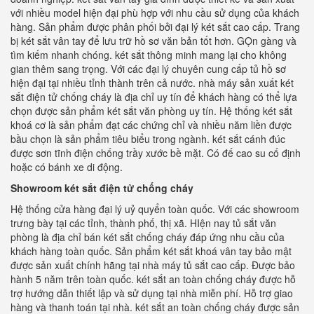
với nhiều model hiện đại phù hợp với nhu cầu sử dụng của khách
hàng. Sản phẩm được phân phối bởi đại lý két sắt cao cấp. Trang
bị két sắt vân tay để lưu trữ hồ sơ văn bản tốt hơn. GỌn gàng và
tìm kiếm nhanh chóng. két sắt thông minh mang lại cho không
gian thêm sang trọng. Với các đại lý chuyên cung cấp tủ hồ sơ
hiện đại tại nhiều tỉnh thành trên cả nước. nhà máy sản xuất két
sắt điện tử chống cháy là địa chỉ uy tín để khách hàng có thể lựa
chọn được sản phẩm két sắt văn phòng uy tín. Hệ thống két sắt
khoá cơ là sản phẩm đạt các chứng chỉ và nhiều năm liền được
bầu chọn là sản phẩm tiêu biểu trong ngành. két sắt cánh đúc
được sơn tĩnh điện chống trầy xước bề mặt. Có đế cao su cố định
hoặc có bánh xe di động.
Showroom két sắt điện tử chống cháy
Hệ thống cửa hàng đại lý uỷ quyển toàn quốc. Với các showroom
trưng bày tại các tỉnh, thành phố, thị xã. HIện nay tủ sắt văn
phòng là địa chỉ bán két sắt chống cháy đáp ứng nhu cầu của
khách hàng toàn quốc. Sản phẩm két sắt khoá vân tay bảo mật
được sản xuất chính hãng tại nhà máy tủ sắt cao cấp. Được bảo
hành 5 năm trên toàn quốc. két sắt an toàn chống cháy được hỗ
trợ hướng dẫn thiết lập và sử dụng tại nhà miễn phí. Hỗ trợ giao
hàng và thanh toán tại nhà. két sắt an toàn chống cháy được sản