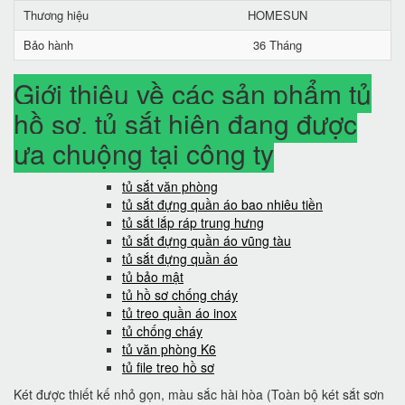
Thương hiệu
HOMESUN
Bảo hành
36 Tháng
Giới thiệu về các sản phẩm tủ
hồ sơ, tủ sắt hiện đang được
ưa chuộng tại công ty
tủ sắt văn phòng
tủ sắt đựng quần áo bao nhiêu tiền
tủ sắt lắp ráp trung hưng
tủ sắt đựng quần áo vũng tàu
tủ sắt đựng quần áo
tủ bảo mật
tủ hồ sơ chống cháy
tủ treo quần áo inox
tủ chống cháy
tủ văn phòng K6
tủ file treo hồ sơ
Két được thiết kế nhỏ gọn, màu sắc hài hòa (Toàn bộ két sắt sơn