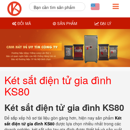
Bạn cần tìm sản phẩm
nào?
ĐỔI MÃ
SẢN PHẨM
ĐẠI LÝ
Két sắt điện tử gia đình
KS80
Két sắt điện tử gia đình KS80
Để sắp xếp hồ sơ tài liệu gòn gàng hơn, hiện nay sản phẩm
Két
sắt điện tử gia đình KS80
được lựa chọn nhiều nhất trong các
doanh nghiệp. két sắt vân tay gia đình được thiết kế và sản xuất