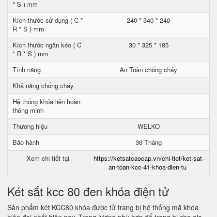
* S ) mm
Kích thước sử dụng ( C *
240 * 340 * 240
R * S ) mm
Kích thước ngăn kéo ( C
30 * 325 * 185
* R * S ) mm
Tính năng
An Toàn chống cháy
Khả năng chống cháy
Hệ thống khóa liên hoàn
thông minh
Thương hiệu
WELKO
Bảo hành
36 Tháng
Xem chi tiết tại
https://ketsatcaocap.vn/chi-tiet/ket-sat-
an-toan-kcc-41-khoa-dien-tu
Két sắt kcc 80 đen khóa điện tử
Sản phẩm két KCC80 khóa được tử trang bị hệ thống mã khóa