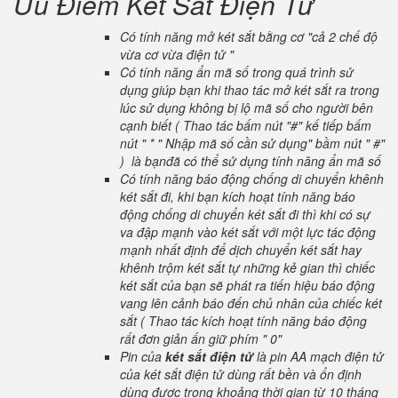
Ưu Điểm Két Sắt Điện Tử
Có tính năng mở két sắt bằng cơ "cả 2 chế độ
vừa cơ vừa điện tử "
Có tính năng ẩn mã số trong quá trình sử
dụng giúp bạn khi thao tác mở két sắt ra trong
lúc sử dụng không bị lộ mã số cho người bên
cạnh biết ( Thao tác bấm nút "#" kế tiếp bấm
nút " * " Nhập mã số cần sử dụng" bầm nút " #"
) là bạnđã có thể sử dụng tính năng ẩn mã số
Có tính năng báo động chống di chuyển khênh
két sắt đi, khi bạn kích hoạt tính năng báo
động chống di chuyển két sắt đi thì khi có sự
va đập mạnh vào két sắt với một lực tác động
mạnh nhất định để dịch chuyển két sắt hay
khênh trộm két sắt tự những kẻ gian thì chiếc
két sắt của bạn sẽ phát ra tiến hiệu báo động
vang lên cảnh báo đến chủ nhân của chiếc két
sắt ( Thao tác kích hoạt tính năng báo động
rất đơn giản ấn giữ phím " 0"
Pin của
két sắt điện tử
là pin AA mạch điện tử
của két sắt điện tử dùng rất bền và ổn định
dùng được trong khoảng thời gian từ 10 tháng