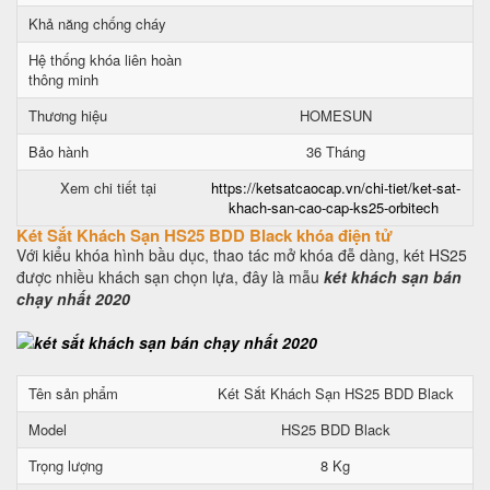
Khả năng chống cháy
Hệ thống khóa liên hoàn
thông minh
Thương hiệu
HOMESUN
Bảo hành
36 Tháng
Xem chi tiết tại
https://ketsatcaocap.vn/chi-tiet/ket-sat-
khach-san-cao-cap-ks25-orbitech
Két Sắt Khách Sạn HS25 BDD Black khóa điện tử
Với kiểu khóa hình bầu dục, thao tác mở khóa đễ dàng, két HS25
được nhiều khách sạn chọn lựa, đây là mẫu
két khách sạn bán
chạy nhất 2020
Tên sản phẩm
Két Sắt Khách Sạn HS25 BDD Black
Model
HS25 BDD Black
Trọng lượng
8 Kg