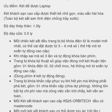
Ưu điểm: Két để được Laptop
Két khách sạn cao cấp được thiết kế nhỏ gọn, màu sắc hài hòa
(Toàn bộ két sắt sơn tĩnh điện chống trầy xước)
Độ dày thép thân: 1.5ly
Độ dày cửa: 3.5 ly
Mỗi chiếc két sắt đều trang bị bộ khóa điện tử là model mới
nhất, có thể cài đặt được từ 3 – 6 mã số ( thế Hệ mô tơ
xoắn tự động cao cấp)
Khi nhập sai mã số 3 lần và tự động khóa bàn phím.
Trang bị khóa kỹ thuật số giúp việc đóng mở két thuận tiện
gồm: 01 khóa điện tử, 02 chốt inox, hệ thống mô tơ xoắn tự
động cao cấp.
(Dùng phím # két tự động đóng).
Trang bị khóa khẩn cấp phục vụ khi hết pin mà không phải
phá két, gồm: 01 chìa khẩn cấp (chìa dự phòng). không tốn
bất kỳ chi phí nào mà công việc vẫn trôi chảy, két vẫn an
toàn..
Mỗi Két sắt khách sạn cao cấp KS25-ORBITECH đều có
mastercode
Mỗi một két sắt khách sạn có thể được lưu lại 100 lần (