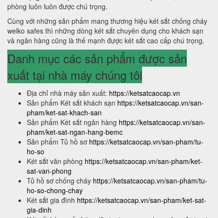
phòng luôn luôn được chú trọng.
Cùng với những sản phẩm mang thương hiệu két sắt chống cháy
welko safes thì những dòng két sắt chuyên dụng cho khách sạn
và ngân hàng cũng là thế mạnh được két sắt cao cấp chú trọng.
Danh mục các sản phẩm được sản
xuất tại nhà máy chúng tôi
Địa chỉ nhà máy sản xuất:
https://ketsatcaocap.vn
Sản phẩm Két sắt khách sạn
https://ketsatcaocap.vn/san-
pham/ket-sat-khach-san
Sản phẩm Két sắt ngân hàng
https://ketsatcaocap.vn/san-
pham/ket-sat-ngan-hang-bemc
Sản phẩm Tủ hồ sơ
https://ketsatcaocap.vn/san-pham/tu-
ho-so
Két sắt văn phòng
https://ketsatcaocap.vn/san-pham/ket-
sat-van-phong
Tủ hồ sơ chống cháy
https://ketsatcaocap.vn/san-pham/tu-
ho-so-chong-chay
Két sắt gia đình
https://ketsatcaocap.vn/san-pham/ket-sat-
gia-dinh