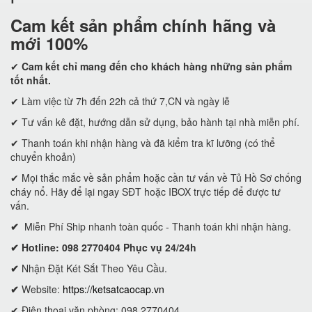
Cam kết
sản phẩm chính hãng và
mới 100%
✔
Cam kết
chỉ mang đến cho khách hàng những sản phẩm
tốt nhất.
✔ Làm việc từ 7h đến 22h cả thứ 7,CN và ngày lễ
✔ Tư vấn kê đặt, hướng dẫn sử dụng, bảo hành tại nhà miễn phí.
✔ Thanh toán khi nhận hàng và đã kiểm tra kĩ lưỡng (có thể
chuyển khoản)
✔ Mọi thắc mắc về sản phẩm hoặc cần tư vấn về Tủ Hồ Sơ chống
cháy nổ. Hãy để lại ngay SĐT hoặc IBOX trực tiếp để được tư
vấn.
✔
Miễn Phí Ship nhanh toàn quốc - Thanh toán khi nhận hàng.
✔ Hotline: 098 2770404 Phục vụ 24/24h
✔
Nhận Đặt Két Sắt Theo Yêu Cầu.
✔
Website:
https://ketsatcaocap.vn
✔ Điện thoại văn phòng: 098 2770404