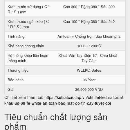
Kích thước sử dụng ( C *
Cao 300 * Rộng 380 * Sâu 300
R * S ) mm
Kích thước ngăn kéo ( C
Cao 100 * Rộng 380 * Sâu 240
* R * S ) mm
Tính năng
An toàn + Chống trộm đập khoan phá
Khả năng chống cháy
1000 - 1200°C
Hệ thống khóa liên hoàn
Khoá Vân Tay Điện Tử - Chìa khoá -
thông minh
Tay Cầm
Thương hiệu
WELKO Safes
Bảo hành
05 Year
Giá
36.500.000 VNĐ
Chi tiết xem thêm tại:
https://ketsatcaocap.vn/chi-tiet/ket-sat-xuat-
khau-us-68-fe-white-an-toan-bao-mat-do-tin-cay-tuyet-doi
Tiêu chuẩn chất lượng sản
phẩm