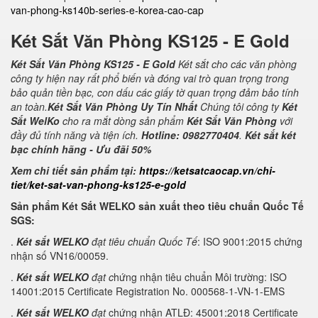
van-phong-ks140b-series-e-korea-cao-cap
Két Sắt Văn Phòng KS125 - E Gold
Két Sắt Văn Phòng KS125 - E Gold
Két sắt cho các văn phòng
công ty hiện nay rất phổ biến và đóng vai trò quan trọng trong
bảo quản tiền bạc, con dấu các giấy tờ quan trọng đảm bảo tính
an toàn.
Két Sắt Văn Phòng Uy Tín Nhất
Chúng tôi công ty
Két
Sắt WelKo
cho ra mắt dòng sản phẩm
Két Sắt Văn Phòng
với
đầy đủ tính năng và tiện ích.
Hotline: 0982770404
.
Két sắt két
bạc chính hãng - Ưu đãi 50%
Xem chi tiết sản phẩm tại:
https://ketsatcaocap.vn/chi-
tiet/ket-sat-van-phong-ks125-e-gold
Sản phẩm Két Sắt WELKO sản xuất theo tiêu chuẩn Quốc Tế
SGS:
.
Két sắt WELKO
đạt tiêu chuẩn Quốc Tế
: ISO 9001:2015 chứng
nhận số VN16/00059.
.
Két sắt WELKO
đạt c
hứng nhận tiêu chuẩn Môi trường: ISO
14001:2015 Certificate Registration No. 000568-1-VN-1-EMS
.
Két sắt WELKO
đạt
chứng nhận ATLĐ: 45001:2018 Certificate