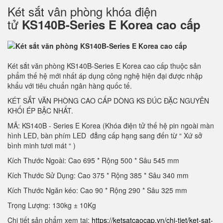
Két sắt vân phòng khóa điện
tử
KS140B-Series E Korea cao cấp
Két sắt văn phòng KS140B-Series E Korea cao cấp thuộc sản
phẩm thế hệ mới nhất áp dụng công nghệ hiện đại được nhập
khẩu với tiêu chuẩn ngân hàng quốc tế.
KÉT SẮT VĂN PHÒNG CAO CẤP DÒNG KS ĐÚC ĐẶC NGUYÊN
KHỐI ÉP BẬC NHẤT.
MÃ: KS140B - Series E Korea (Khóa điện tử thế hệ pin ngoài màn
hình LED, bàn phím LED đẳng cấp hạng sang đến từ “ Xứ sở
bình minh tươi mát “ )
Kích Thước Ngoài: Cao 695 * Rộng 500 * Sâu 545 mm
Kích Thước Sử Dụng: Cao 375 * Rộng 385 * Sâu 340 mm
Kích Thước Ngăn kéo: Cao 90 * Rộng 290 * Sâu 325 mm
Trọng Lượng: 130kg ± 10Kg
Chi tiết sản phẩm xem tại:
https://ketsatcaocap.vn/chi-tiet/ket-sat-