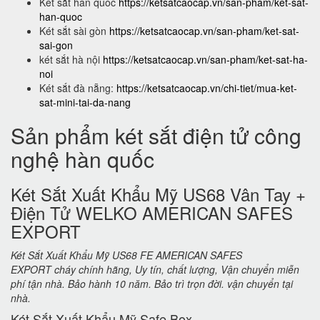
Két sắt hàn quốc
https://ketsatcaocap.vn/san-pham/ket-sat-
han-quoc
Két sắt sài gòn
https://ketsatcaocap.vn/san-pham/ket-sat-
sai-gon
két sắt hà nội
https://ketsatcaocap.vn/san-pham/ket-sat-ha-
noi
Két sắt đà nẵng:
https://ketsatcaocap.vn/chi-tiet/mua-ket-
sat-mini-tai-da-nang
Sản phẩm két sắt điện tử công
nghệ hàn quốc
Két Sắt Xuất Khẩu Mỹ US68 Vân Tay +
Điện Tử WELKO AMERICAN SAFES
EXPORT
Két Sắt Xuất Khẩu Mỹ US68 FE AMERICAN SAFES
EXPORT cháy chính hãng, Uy tín, chất lượng, Vận chuyển miễn
phí tận nhà. Bảo hành 10 năm. Bảo trì trọn đời. vận chuyển tại
nhà.
Két Sắt Xuất Khẩu Mỹ Safe Box