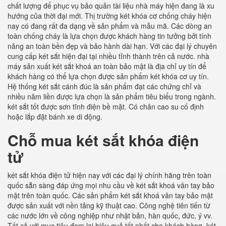
chất lượng để phục vụ bảo quản tài liệu nhà máy hiện đang là xu
hướng của thời đại mới. Thị trường két khóa cơ chống cháy hiện
nay có đang rất đa dạng về sản phẩm và mẫu mã. Các dòng an
toàn chống cháy là lựa chọn được khách hàng tin tưởng bởi tính
năng an toàn bền đẹp và bảo hành dài hạn. Với các đại lý chuyên
cung cấp két sắt hiện đại tại nhiều tỉnh thành trên cả nước. nhà
máy sản xuất két sắt khoá an toàn bảo mật là địa chỉ uy tín để
khách hàng có thể lựa chọn được sản phẩm két khóa cơ uy tín.
Hệ thống két sắt cánh đúc là sản phẩm đạt các chứng chỉ và
nhiều năm liền được lựa chọn là sản phẩm tiêu biểu trong ngành.
két sắt tốt được sơn tĩnh điện bề mặt. Có chân cao su cố định
hoặc lắp đặt bánh xe di động.
Chỗ mua két sắt khóa điện
tử
két sắt khóa điện tử hiện nay với các đại lý chính hãng trên toàn
quốc sẵn sàng đáp ứng mọi nhu cầu về két sắt khoá vân tay bảo
mật trên toàn quốc. Các sản phẩm két sắt khoá vân tay bảo mật
được sản xuất với nền tảng kỹ thuật cao. Công nghệ tiên tiến từ
các nước lớn về công nghiệp như nhật bản, hàn quốc, đức, ý vv.
Tất cả với mục tiêu đem lại hiệu quả tốt nhất cho khách hàng. két