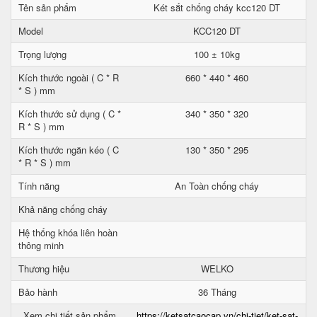
Tên sản phẩm
Két sắt chống cháy kcc120 DT
Model
KCC120 DT
Trọng lượng
100 ± 10kg
Kích thước ngoài ( C * R
660 * 440 * 460
* S ) mm
Kích thước sử dụng ( C *
340 * 350 * 320
R * S ) mm
Kích thước ngăn kéo ( C
130 * 350 * 295
* R * S ) mm
Tính năng
An Toàn chống cháy
Khả năng chống cháy
Hệ thống khóa liên hoàn
thông minh
Thương hiệu
WELKO
Bảo hành
36 Tháng
Xem chi tiết sản phẩm
https://ketsatcaocap.vn/chi-tiet/ket-sat-