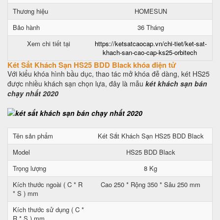
Thương hiệu
HOMESUN
Bảo hành
36 Tháng
Xem chi tiết tại
https://ketsatcaocap.vn/chi-tiet/ket-sat-
khach-san-cao-cap-ks25-orbitech
Két Sắt Khách Sạn HS25 BDD Black khóa điện tử
Với kiểu khóa hình bầu dục, thao tác mở khóa đễ dàng, két HS25
được nhiều khách sạn chọn lựa, đây là mẫu
két khách sạn bán
chạy nhất 2020
Tên sản phẩm
Két Sắt Khách Sạn HS25 BDD Black
Model
HS25 BDD Black
Trọng lượng
8 Kg
Kích thước ngoài ( C * R
Cao 250 * Rộng 350 * Sâu 250 mm
* S ) mm
Kích thước sử dụng ( C *
R * S ) mm