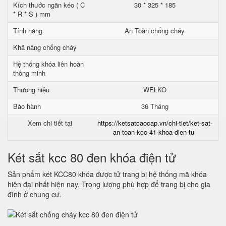
Kích thước ngăn kéo ( C
30 * 325 * 185
* R * S ) mm
Tính năng
An Toàn chống cháy
Khả năng chống cháy
Hệ thống khóa liên hoàn
thông minh
Thương hiệu
WELKO
Bảo hành
36 Tháng
Xem chi tiết tại
https://ketsatcaocap.vn/chi-tiet/ket-sat-
an-toan-kcc-41-khoa-dien-tu
Két sắt kcc 80 đen khóa điện tử
Sản phẩm két KCC80 khóa được tử trang bị hệ thống mã khóa
hiện đại nhất hiện nay. Trọng lượng phù hợp để trang bị cho gia
đình ở chung cư.