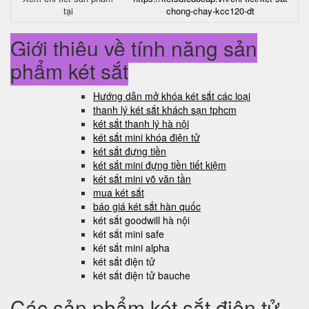
tại
chong-chay-kcc120-dt
Giới thiệu về tính năng sản
phẩm két sắt
Hướng dẫn mở khóa két sắt các loại
thanh lý két sắt khách sạn tphcm
két sắt thanh lý hà nội
két sắt mini khóa điện tử
két sắt đựng tiền
két sắt mini đựng tiền tiết kiệm
két sắt mini võ văn tần
mua két sắt
báo giá két sắt hàn quốc
két sắt goodwill hà nội
két sắt mini safe
két sắt mini alpha
két sắt điện tử
két sắt điện tử bauche
Các sản phẩm két sắt điện tử