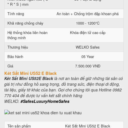
* R * S ) mm
Tính năng
An toàn + Chống trộm đập khoan phá
Khả năng chống cháy
1000 - 1200°C
Hệ thống khóa liên hoàn
Khóa điện tử cao cấp
thông minh
Thương hiệu
WELKO Safes
Bảo hành
05 Year
Giá
7.500.000 VNĐ
Két Sắt Mini US52 E Black
Két Sắt Mini US52E Black
là nơi an toàn để giữ những tài sản có
giá trị như đồng hồ sang trọng, đồ trang sức, điện thoại di động,
tài liệu, giấy tờ khác của bạn. Gọi cho chúng tôi qua Hotline 0982
770 404 để được tư vấn két sắt chính hãng
WELKO.
#SafesLuxuryHomeSafes
Tên sản phẩm
Két Sắt Mini US52 E Black