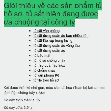
Giới thiệu về các sản phẩm tủ
hồ sơ, tủ sắt hiện đang được
ưa chuộng tại công ty
tủ sắt văn phòng
tủ sắt đựng quần áo bao nhiêu tiền
tủ sắt lắp ráp trung hưng
tủ sắt đựng quần áo vũng tàu
tủ sắt đựng quần áo
tủ bảo mật
tủ hồ sơ chống cháy
tủ treo quần áo inox
tủ chống cháy
tủ văn phòng K6
tủ file treo hồ sơ
Két được thiết kế nhỏ gọn, màu sắc hài hòa (Toàn bộ két sắt sơn
tĩnh điện chống trầy xước)
Độ dày thép thân: 1.5ly
Độ dày cửa: 3.5 ly