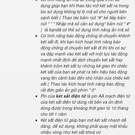
dụng giúp bạn khi thao tác mở két sắt ra trong
lúc sử dụng không bị lộ mã số cho người bên
cạnh biết ( Thao tác bấm nút "#" kế tiếp bấm
nút " * " Nhập mã số cần sử dụng" bầm nút " #"
) là bạnđã có thể sử dụng tính năng ẩn mã số
Có tính năng báo động chống di chuyển khênh
két sắt đi, khi bạn kích hoạt tính năng báo
động chống di chuyển két sắt đi thì khi có sự
va đập mạnh vào két sắt với một lực tác động
mạnh nhất định để dịch chuyển két sắt hay
khênh trộm két sắt tự những kẻ gian thì chiếc
két sắt của bạn sẽ phát ra tiến hiệu báo động
vang lên cảnh báo đến chủ nhân của chiếc két
sắt ( Thao tác kích hoạt tính năng báo động
rất đơn giản ấn giữ phím " 0"
Pin của
két sắt điện tử
là pin AA mạch điện tử
của két sắt điện tử dùng rất bền và ổn định
dùng được trong khoảng thời gian từ 10 tháng
cho tới 1 năm
Két sắt điện tử giúp bạn mở két sắt nhanh dễ
dàng, dễ sử dụng, không phải quay mật khẩu
nhiều vòng như két sắt khoá cơ