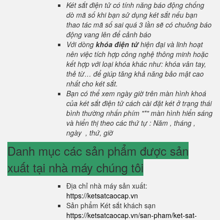
Két sắt điện tử có tính năng báo động chống
dò mã số khi bạn sử dụng két sắt nếu bạn
thao tác mã số sai quá 3 lần sẽ có chuông báo
động vang lên để cảnh báo
Với dòng
khóa điện tử
hiện đại và linh hoạt
nên việc tích hợp công nghệ thông minh hoặc
kết hợp với loại khóa khác như: khóa vân tay,
thẻ từ… để giúp tăng khả năng bảo mật cao
nhất cho két sắt.
Bạn có thể xem ngày giờ trên màn hình khoá
của két sắt điện tử cách cài đặt két ở trạng thái
bình thường nhấn phím "*" màn hình hiển sáng
và hiển thị theo các thứ tự : Năm , tháng ,
ngày , thứ, giờ
Danh mục các sản phẩm được sản
xuất tại nhà máy chúng tôi
Địa chỉ nhà máy sản xuất:
https://ketsatcaocap.vn
Sản phẩm Két sắt khách sạn
https://ketsatcaocap.vn/san-pham/ket-sat-