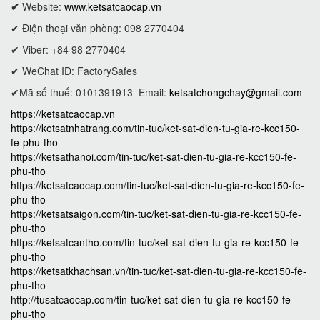
✔
Website:
www.ketsatcaocap.vn
✔ Điện thoại văn phòng: 098 2770404
✔ Viber: +84 98 2770404
✔ WeChat ID: FactorySafes
✔Mã số thuế: 0101391913
Email:
ketsatchongchay@gmail.com
https://ketsatcaocap.vn
https://ketsatnhatrang.com/tin-tuc/ket-sat-dien-tu-gia-re-kcc150-
fe-phu-tho
https://ketsathanoi.com/tin-tuc/ket-sat-dien-tu-gia-re-kcc150-fe-
phu-tho
https://ketsatcaocap.com/tin-tuc/ket-sat-dien-tu-gia-re-kcc150-fe-
phu-tho
https://ketsatsaigon.com/tin-tuc/ket-sat-dien-tu-gia-re-kcc150-fe-
phu-tho
https://ketsatcantho.com/tin-tuc/ket-sat-dien-tu-gia-re-kcc150-fe-
phu-tho
https://ketsatkhachsan.vn/tin-tuc/ket-sat-dien-tu-gia-re-kcc150-fe-
phu-tho
http://tusatcaocap.com/tin-tuc/ket-sat-dien-tu-gia-re-kcc150-fe-
phu-tho