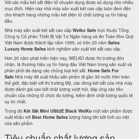
Với các mẫu két sắt điện tử chuyên dụng được sủ dụng cho nhiều
mục đích. Hiện nay nhà máy sản xuất két cao cấp luôn đem đến
cho khách hàng những mẫu két điện tử chất lượng uy tín hàng
đầu.
Nhà máy sản xuất két sắt cao cấp
Welko Safe
trực thuộc Tổng
Công ty Cổ phần Thiết Bị Vật Tư Ngân hàng và An Toàn Kho Quỹ
Việt Nam được thành lập năm 1999, có trên 20 năm
Safes
Luxury Home Safes
kinh nghiệm sản xuất két sắt cao cấp.
Hơn 20 năm phát triển hiện nay, WELKO được thị trường đón
nhận, là thương hiệu uy tín hàng đầu Việt Nam trong sản xuất và
phân phối đa dạng các chủng loại két sắt.
Home Safe For
Sale
Nhà máy đã xuất khẩu sản phẩm đi gần 30 nước trên toàn
thế giới, đặc biệt với thị trường Mỹ, các dòng két sắt của nhà máy
được đánh giá cao bởi chất lượng vượt trội, đáp ứng các tiêu
chuẩn của những tổ chức đo lường, kiểm định chất lượng quốc tế
uy tín nhất.
Trong đó
Két Sắt Mini US52E Black WelKo
một sản phẩm được
xuất khẩu với
Best Home Safes
lượng hàng lớn bởi tính ưu việt
của sản phẩm.
Tiêu chuẩn chất lượng sản