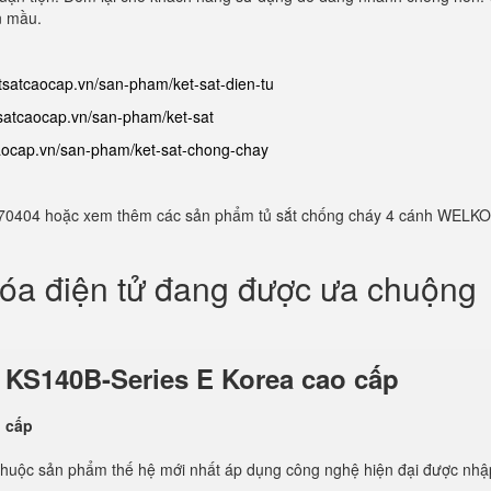
n mầu.
etsatcaocap.vn/san-pham/ket-sat-dien-tu
tsatcaocap.vn/san-pham/ket-sat
caocap.vn/san-pham/ket-sat-chong-chay
982770404 hoặc xem thêm các sản phẩm tủ sắt chống cháy 4 cánh WELKO
hóa điện tử đang được ưa chuộng
ử
KS140B-Series E Korea cao cấp
thuộc sản phẩm thế hệ mới nhất áp dụng công nghệ hiện đại được nhậ