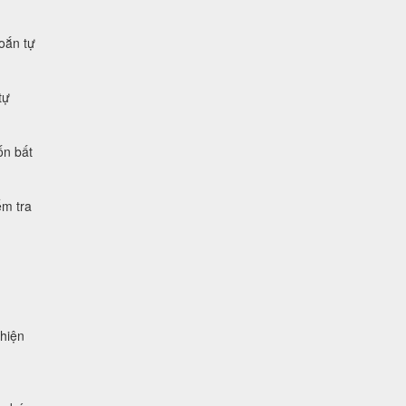
xoắn tự
tự
ốn bất
ểm tra
 hiện