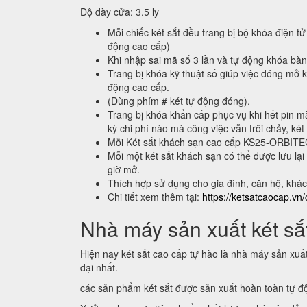
Độ dày cửa: 3.5 ly
Mỗi chiếc két sắt đều trang bị bộ khóa điện tử
động cao cấp)
Khi nhập sai mã số 3 lần và tự động khóa bà
Trang bị khóa kỹ thuật số giúp việc đóng mở k
động cao cấp.
(Dùng phím # két tự động đóng).
Trang bị khóa khẩn cấp phục vụ khi hết pin m
kỳ chi phí nào mà công việc vẫn trôi chảy, két
Mỗi Két sắt khách sạn cao cấp KS25-ORBIT
Mỗi một két sắt khách sạn có thể được lưu 
giờ mở.
Thích hợp sử dụng cho gia đình, căn hộ, khá
Chi tiết xem thêm tại:
https://ketsatcaocap.vn/
Nhà máy sản xuất két sắt
Hiện nay két sắt cao cấp tự hào là nhà máy sản xuấ
đại nhất.
các sản phẩm két sắt được sản xuất hoàn toàn tự 