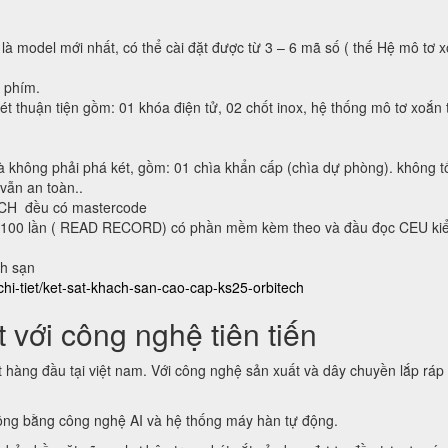
 là model mới nhất, có thể cài đặt được từ 3 – 6 mã số ( thế Hệ mô tơ 
n phím.
ét thuận tiện gồm: 01 khóa điện tử, 02 chốt inox, hệ thống mô tơ xoắn 
à không phải phá két, gồm: 01 chìa khẩn cấp (chìa dự phòng). không t
 vẫn an toàn..
ECH đều có mastercode
lại 100 lần ( READ RECORD) có phần mềm kèm theo và đầu đọc CEU ki
ch sạn
chi-tiet/ket-sat-khach-san-cao-cap-ks25-orbitech
 với công nghệ tiên tiến
t hàng đầu tại việt nam. Với công nghệ sản xuất và dây chuyền lắp ráp
động bằng công nghệ AI và hệ thống máy hàn tự động.