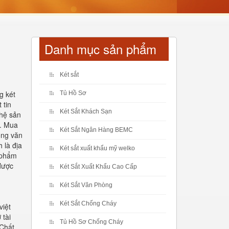
Danh mục sản phẩm
Két sắt
g két
Tủ Hồ Sơ
 tin
Két Sắt Khách Sạn
ghệ sản
a. Mua
Két Sắt Ngân Hàng BEMC
ong văn
 là địa
Két sắt xuất khẩu mỹ welko
n phẩm
 được
Két Sắt Xuất Khẩu Cao Cấp
Két Sắt Văn Phòng
Két Sắt Chống Cháy
việt
 tài
Tủ Hồ Sơ Chống Cháy
 Chất