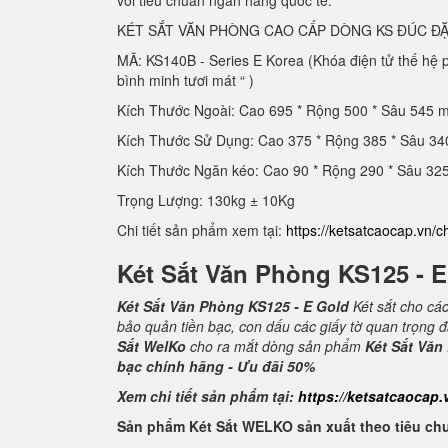
với tiêu chuẩn ngân hàng quốc tế.
KÉT SẮT VĂN PHÒNG CAO CẤP DÒNG KS ĐÚC ĐẶ
MÃ: KS140B - Series E Korea (Khóa điện tử thế hệ
bình minh tươi mát “ )
Kích Thước Ngoài: Cao 695 * Rộng 500 * Sâu 545 
Kích Thước Sử Dụng: Cao 375 * Rộng 385 * Sâu 3
Kích Thước Ngăn kéo: Cao 90 * Rộng 290 * Sâu 3
Trọng Lượng: 130kg ± 10Kg
Chi tiết sản phẩm xem tại:
https://ketsatcaocap.vn/c
Két Sắt Văn Phòng KS125 - 
Két Sắt Văn Phòng KS125 - E Gold
Két sắt cho cá
bảo quản tiền bạc, con dấu các giấy tờ quan trọng 
Sắt WelKo
cho ra mắt dòng sản phẩm
Két Sắt Văn
bạc chính hãng - Ưu đãi 50%
Xem chi tiết sản phẩm tại:
https://ketsatcaocap.
Sản phẩm Két Sắt WELKO sản xuất theo tiêu ch