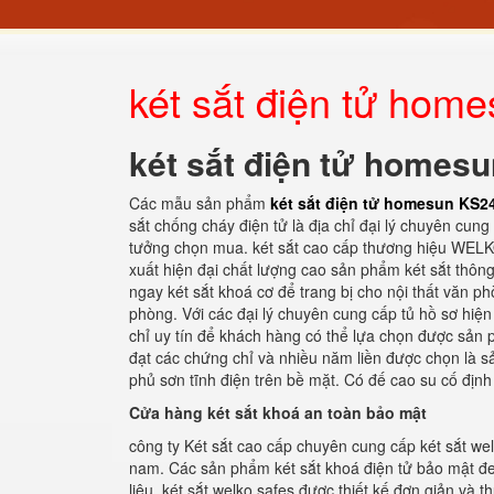
két sắt điện tử ho
két sắt điện tử homes
Các mẫu sản phẩm
két sắt điện tử homesun KS2
sắt chống cháy điện tử là địa chỉ đại lý chuyên cun
tưởng chọn mua. két sắt cao cấp thương hiệu WELKO
xuất hiện đại chất lượng cao sản phẩm két sắt thôn
ngay két sắt khoá cơ để trang bị cho nội thất văn ph
phòng. Với các đại lý chuyên cung cấp tủ hồ sơ hiện 
chỉ uy tín để khách hàng có thể lựa chọn được sản p
đạt các chứng chỉ và nhiều năm liền được chọn là s
phủ sơn tĩnh điện trên bề mặt. Có đế cao su cố định
Cửa hàng két sắt khoá an toàn bảo mật
công ty Két sắt cao cấp chuyên cung cấp két sắt wel
nam. Các sản phẩm két sắt khoá điện tử bảo mật đem
liệu. két sắt welko safes được thiết kế đơn giản v