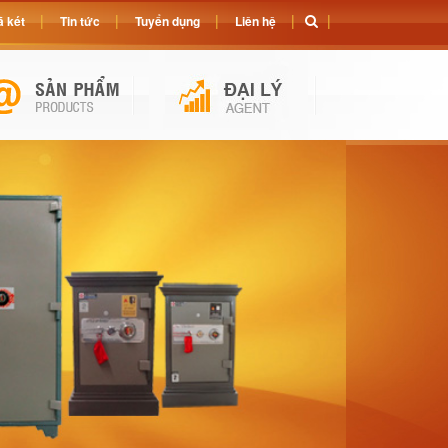
 két
Tin tức
Tuyển dụng
Liên hệ