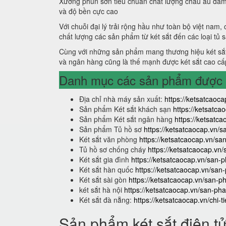
Xưởng phun sơn tiêu chuẩn chất lượng châu âu đảm
và độ bền cực cao
Với chuỗi đại lý trải rộng hầu như toàn bộ việt nam,
chất lượng các sản phẩm từ két sắt đến các loại tủ 
Cùng với những sản phẩm mang thương hiệu két sắt
và ngân hàng cũng là thế mạnh được két sắt cao cấ
Danh mục các sản phẩm được s
Địa chỉ nhà máy sản xuất:
https://ketsatcaoca
Sản phẩm Két sắt khách sạn
https://ketsatc
Sản phẩm Két sắt ngân hàng
https://ketsat
Sản phẩm Tủ hồ sơ
https://ketsatcaocap.vn/
Két sắt văn phòng
https://ketsatcaocap.vn/s
Tủ hồ sơ chống cháy
https://ketsatcaocap.vn
Két sắt gia đình
https://ketsatcaocap.vn/san-p
Két sắt hàn quốc
https://ketsatcaocap.vn/san
Két sắt sài gòn
https://ketsatcaocap.vn/san-p
két sắt hà nội
https://ketsatcaocap.vn/san-pha
Két sắt đà nẵng:
https://ketsatcaocap.vn/chi-t
Sản phẩm két sắt điện t