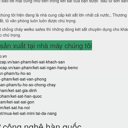
 bảo bề mặt cũng như bên trong két sắt của bạn được đầu tư sơn sá
 chúng tôi hiện đang là nhà cung cấp két sắt lớn nhất cả nước., Thương
sắt, tủ văn phòng luôn luôn được chú trọng.
 chống cháy welko safes thì những dòng két sắt chuyên dụng cho khá
p chú trọng.
ản xuất tại nhà máy chúng tôi
p.vn
aocap.vn/san-pham/ket-sat-khach-san
caocap.vn/san-pham/ket-sat-ngan-hang-bemc
san-pham/tu-ho-so
an-pham/ket-sat-van-phong
/san-pham/tu-ho-so-chong-chay
ham/ket-sat-gia-dinh
-pham/ket-sat-han-quoc
ham/ket-sat-sai-gon
m/ket-sat-ha-noi
iet/mua-ket-sat-mini-tai-da-nang
ử công nghệ hàn quốc