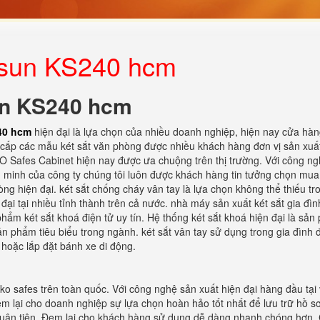
mesun KS240 hcm
un KS240 hcm
40 hcm
hiện đại là lựa chọn của nhiều doanh nghiệp, hiện nay cửa hàn
g cấp các mẫu két sắt văn phòng được nhiều khách hàng đơn vị sản xuất
 Safes Cabinet hiện nay được ưa chuộng trên thị trường. Với công n
g minh của công ty chúng tôi luôn được khách hàng tin tưởng chọn mu
òng hiện đại. két sắt chống cháy vân tay là lựa chọn không thể thiếu tr
đại tại nhiều tỉnh thành trên cả nước. nhà máy sản xuất két sắt gia đình
hẩm két sắt khoá điện tử uy tín. Hệ thống két sắt khoá hiện đại là sả
ản phẩm tiêu biểu trong ngành. két sắt vân tay sử dụng trong gia đình
 hoặc lắp đặt bánh xe di động.
ko safes trên toàn quốc. Với công nghệ sản xuất hiện đại hàng đầu tại 
 lại cho doanh nghiệp sự lựa chọn hoàn hảo tốt nhất để lưu trữ hồ sơ
à thuận tiện. Đem lại cho khách hàng sử dụng dễ dàng nhanh chóng hơn.