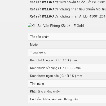
.
Két sắt WELKO
đạt tiêu chuẩn Quốc Tế
: ISO 900
.
Két sắt WELKO
đạt c
hứng nhận tiêu chuẩn Môi tr
.
Két sắt WELKO
đạt
chứng nhận ATLĐ: 45001:2018 
Tên sản phẩm
Model
Trọng lượng
Kích thước ngoài ( C * R * S ) mm
Kích thước sử dụng ( C * R * S ) mm
Kích thước ngăn kéo ( C * R * S ) mm
Tính năng
Khả năng chống cháy
Hệ thống khóa liên hoàn thông minh