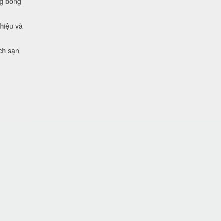
ng bóng
 hiệu và
ch sạn