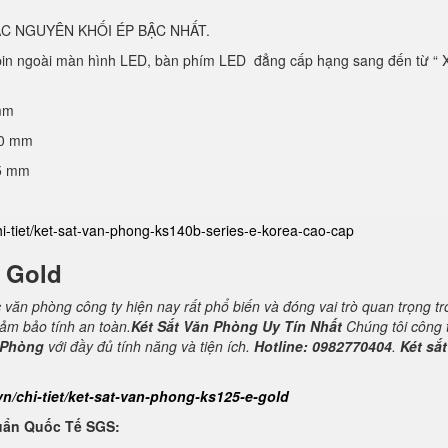
C NGUYÊN KHỐI ÉP BẬC NHẤT.
 pin ngoài màn hình LED, bàn phím LED đẳng cấp hạng sang đến từ “ 
mm
40 mm
25 mm
hi-tiet/ket-sat-van-phong-ks140b-series-e-korea-cao-cap
E Gold
c văn phòng công ty hiện nay rất phổ biến và đóng vai trò quan trọng t
đảm bảo tính an toàn.
Két Sắt Văn Phòng Uy Tín Nhất
Chúng tôi công 
 Phòng
với đầy đủ tính năng và tiện ích.
Hotline: 0982770404
.
Két sắt
vn/chi-tiet/ket-sat-van-phong-ks125-e-gold
uẩn Quốc Tế SGS: