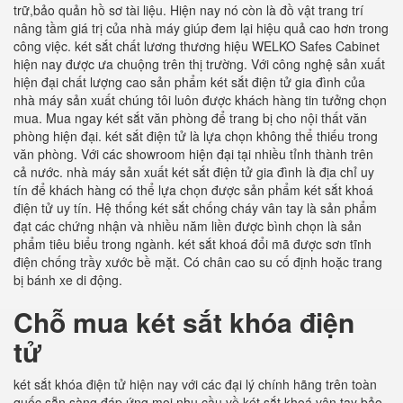
trữ,bảo quản hồ sơ tài liệu. Hiện nay nó còn là đồ vật trang trí
nâng tầm giá trị của nhà máy giúp đem lại hiệu quả cao hơn trong
công việc. két sắt chất lương thương hiệu WELKO Safes Cabinet
hiện nay được ưa chuộng trên thị trường. Với công nghệ sản xuất
hiện đại chất lượng cao sản phẩm két sắt điện tử gia đình của
nhà máy sản xuất chúng tôi luôn được khách hàng tin tưởng chọn
mua. Mua ngay két sắt văn phòng để trang bị cho nội thất văn
phòng hiện đại. két sắt điện tử là lựa chọn không thể thiếu trong
văn phòng. Với các showroom hiện đại tại nhiều tỉnh thành trên
cả nước. nhà máy sản xuất két sắt điện tử gia đình là địa chỉ uy
tín để khách hàng có thể lựa chọn được sản phẩm két sắt khoá
điện tử uy tín. Hệ thống két sắt chống cháy vân tay là sản phẩm
đạt các chứng nhận và nhiều năm liền được bình chọn là sản
phẩm tiêu biểu trong ngành. két sắt khoá đổi mã được sơn tĩnh
điện chống trầy xước bề mặt. Có chân cao su cố định hoặc trang
bị bánh xe di động.
Chỗ mua két sắt khóa điện
tử
két sắt khóa điện tử hiện nay với các đại lý chính hãng trên toàn
quốc sẵn sàng đáp ứng mọi nhu cầu về két sắt khoá vân tay bảo