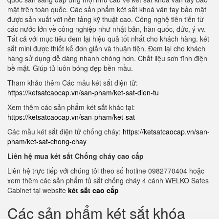
mật trên toàn quốc. Các sản phẩm két sắt khoá vân tay bảo mật
được sản xuất với nền tảng kỹ thuật cao. Công nghệ tiên tiến từ
các nước lớn về công nghiệp như nhật bản, hàn quốc, đức, ý vv.
Tất cả với mục tiêu đem lại hiệu quả tốt nhất cho khách hàng. két
sắt mini được thiết kế đơn giản và thuận tiện. Đem lại cho khách
hàng sử dụng dễ dàng nhanh chóng hơn. Chất liệu sơn tĩnh điện
bề mặt. Giúp tủ luôn bóng đẹp bền mầu.
Tham khảo thêm Các mẫu két sắt điện tử:
https://ketsatcaocap.vn/san-pham/ket-sat-dien-tu
Xem thêm các sản phẩm két sắt khác tại:
https://ketsatcaocap.vn/san-pham/ket-sat
Các mẫu két sắt điện tử chống cháy:
https://ketsatcaocap.vn/san-
pham/ket-sat-chong-chay
Liên hệ mua két sắt Chống cháy cao cấp
Liên hệ trực tiếp với chúng tôi theo số hotline 0982770404 hoặc
xem thêm các sản phẩm tủ sắt chống cháy 4 cánh WELKO Safes
Cabinet tại website
két sắt cao cấp
Các sản phẩm két sắt khóa