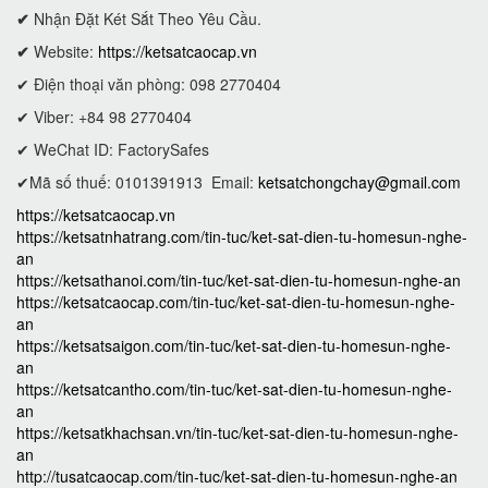
✔
Nhận Đặt Két Sắt Theo Yêu Cầu.
✔
Website:
https://ketsatcaocap.vn
✔ Điện thoại văn phòng: 098 2770404
✔ Viber: +84 98 2770404
✔ WeChat ID: FactorySafes
✔Mã số thuế: 0101391913
Email:
ketsatchongchay@gmail.com
https://ketsatcaocap.vn
https://ketsatnhatrang.com/tin-tuc/ket-sat-dien-tu-homesun-nghe-
an
https://ketsathanoi.com/tin-tuc/ket-sat-dien-tu-homesun-nghe-an
https://ketsatcaocap.com/tin-tuc/ket-sat-dien-tu-homesun-nghe-
an
https://ketsatsaigon.com/tin-tuc/ket-sat-dien-tu-homesun-nghe-
an
https://ketsatcantho.com/tin-tuc/ket-sat-dien-tu-homesun-nghe-
an
https://ketsatkhachsan.vn/tin-tuc/ket-sat-dien-tu-homesun-nghe-
an
http://tusatcaocap.com/tin-tuc/ket-sat-dien-tu-homesun-nghe-an