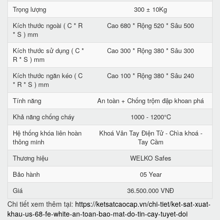
Trọng lượng
300 ± 10Kg
Kích thước ngoài ( C * R
Cao 680 * Rộng 520 * Sâu 500
* S ) mm
Kích thước sử dụng ( C *
Cao 300 * Rộng 380 * Sâu 300
R * S ) mm
Kích thước ngăn kéo ( C
Cao 100 * Rộng 380 * Sâu 240
* R * S ) mm
Tính năng
An toàn + Chống trộm đập khoan phá
Khả năng chống cháy
1000 - 1200°C
Hệ thống khóa liên hoàn
Khoá Vân Tay Điện Tử - Chìa khoá -
thông minh
Tay Cầm
Thương hiệu
WELKO Safes
Bảo hành
05 Year
Giá
36.500.000 VNĐ
Chi tiết xem thêm tại:
https://ketsatcaocap.vn/chi-tiet/ket-sat-xuat-
khau-us-68-fe-white-an-toan-bao-mat-do-tin-cay-tuyet-doi