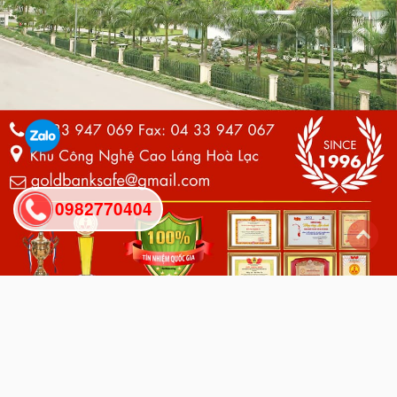
0982770404
back
to
top