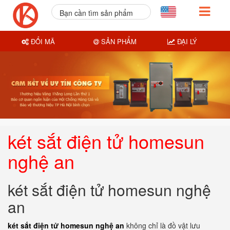
Bạn cần tìm sản phẩm
nào?
ĐỔI MÃ
SẢN PHẨM
ĐẠI LÝ
két sắt điện tử homesun
nghệ an
két sắt điện tử homesun nghệ
an
két sắt điện tử homesun nghệ an
không chỉ là đồ vật lưu