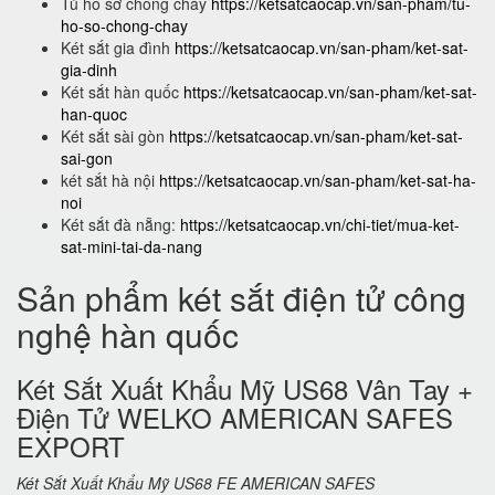
Tủ hồ sơ chống cháy
https://ketsatcaocap.vn/san-pham/tu-
ho-so-chong-chay
Két sắt gia đình
https://ketsatcaocap.vn/san-pham/ket-sat-
gia-dinh
Két sắt hàn quốc
https://ketsatcaocap.vn/san-pham/ket-sat-
han-quoc
Két sắt sài gòn
https://ketsatcaocap.vn/san-pham/ket-sat-
sai-gon
két sắt hà nội
https://ketsatcaocap.vn/san-pham/ket-sat-ha-
noi
Két sắt đà nẵng:
https://ketsatcaocap.vn/chi-tiet/mua-ket-
sat-mini-tai-da-nang
Sản phẩm két sắt điện tử công
nghệ hàn quốc
Két Sắt Xuất Khẩu Mỹ US68 Vân Tay +
Điện Tử WELKO AMERICAN SAFES
EXPORT
Két Sắt Xuất Khẩu Mỹ US68 FE AMERICAN SAFES