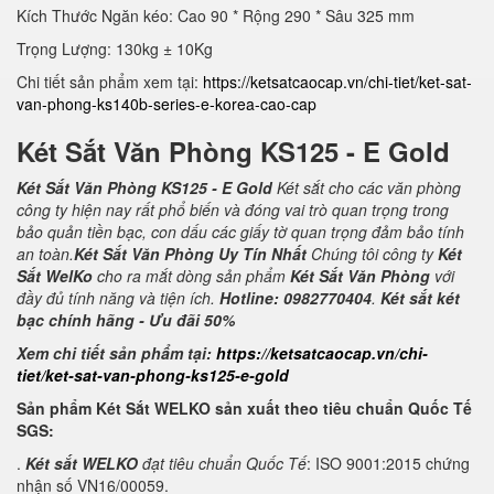
Kích Thước Ngăn kéo: Cao 90 * Rộng 290 * Sâu 325 mm
Trọng Lượng: 130kg ± 10Kg
Chi tiết sản phẩm xem tại:
https://ketsatcaocap.vn/chi-tiet/ket-sat-
van-phong-ks140b-series-e-korea-cao-cap
Két Sắt Văn Phòng KS125 - E Gold
Két Sắt Văn Phòng KS125 - E Gold
Két sắt cho các văn phòng
công ty hiện nay rất phổ biến và đóng vai trò quan trọng trong
bảo quản tiền bạc, con dấu các giấy tờ quan trọng đảm bảo tính
an toàn.
Két Sắt Văn Phòng Uy Tín Nhất
Chúng tôi công ty
Két
Sắt WelKo
cho ra mắt dòng sản phẩm
Két Sắt Văn Phòng
với
đầy đủ tính năng và tiện ích.
Hotline: 0982770404
.
Két sắt két
bạc chính hãng - Ưu đãi 50%
Xem chi tiết sản phẩm tại:
https://ketsatcaocap.vn/chi-
tiet/ket-sat-van-phong-ks125-e-gold
Sản phẩm Két Sắt WELKO sản xuất theo tiêu chuẩn Quốc Tế
SGS:
.
Két sắt WELKO
đạt tiêu chuẩn Quốc Tế
: ISO 9001:2015 chứng
nhận số VN16/00059.