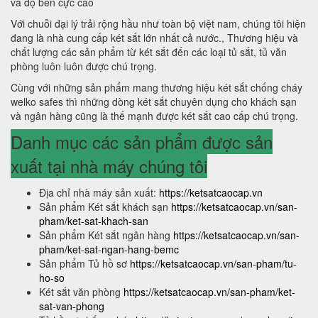
và độ bền cực cao
Với chuỗi đại lý trải rộng hầu như toàn bộ việt nam, chúng tôi hiện
đang là nhà cung cấp két sắt lớn nhất cả nước., Thương hiệu và
chất lượng các sản phẩm từ két sắt đến các loại tủ sắt, tủ văn
phòng luôn luôn được chú trọng.
Cùng với những sản phẩm mang thương hiệu két sắt chống cháy
welko safes thì những dòng két sắt chuyên dụng cho khách sạn
và ngân hàng cũng là thế mạnh được két sắt cao cấp chú trọng.
Danh mục các sản phẩm được sản
xuất tại nhà máy chúng tôi
Địa chỉ nhà máy sản xuất:
https://ketsatcaocap.vn
Sản phẩm Két sắt khách sạn
https://ketsatcaocap.vn/san-
pham/ket-sat-khach-san
Sản phẩm Két sắt ngân hàng
https://ketsatcaocap.vn/san-
pham/ket-sat-ngan-hang-bemc
Sản phẩm Tủ hồ sơ
https://ketsatcaocap.vn/san-pham/tu-
ho-so
Két sắt văn phòng
https://ketsatcaocap.vn/san-pham/ket-
sat-van-phong