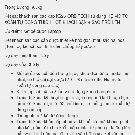
Trọng Lượng: 9.5kg
Két sắt khách sạn cao cấp KS25-ORBITECH sử dụng HỆ MÔ TƠ
XOẮN TỰ ĐỘNG THÍCH HỢP KHÁCH SẠN 4 SAO TRỞ LÊN
Ưu điểm: Két để được Laptop
Két khách sạn cao cấp được thiết kế nhỏ gọn, màu sắc hài hòa
(Toàn bộ két sắt sơn tĩnh điện chống trầy xước)
Độ dày thép thân: 1.5ly
Độ dày cửa: 3.5 ly
Mỗi chiếc két sắt đều trang bị bộ khóa điện tử là model mới
nhất, có thể cài đặt được từ 3 – 6 mã số ( thế Hệ mô tơ
xoắn tự động cao cấp)
Khi nhập sai mã số 3 lần và tự động khóa bàn phím.
Trang bị khóa kỹ thuật số giúp việc đóng mở két thuận tiện
gồm: 01 khóa điện tử, 02 chốt inox, hệ thống mô tơ xoắn tự
động cao cấp.
(Dùng phím # két tự động đóng).
Trang bị khóa khẩn cấp phục vụ khi hết pin mà không phải
phá két, gồm: 01 chìa khẩn cấp (chìa dự phòng). không tốn
bất kỳ chi phí nào mà công việc vẫn trôi chảy, két vẫn an