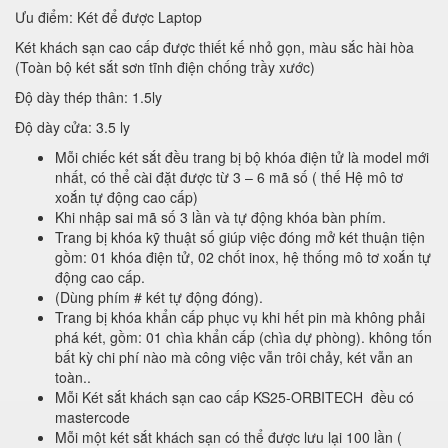
Ưu điểm: Két để được Laptop
Két khách sạn cao cấp được thiết kế nhỏ gọn, màu sắc hài hòa
(Toàn bộ két sắt sơn tĩnh điện chống trầy xước)
Độ dày thép thân: 1.5ly
Độ dày cửa: 3.5 ly
Mỗi chiếc két sắt đều trang bị bộ khóa điện tử là model mới
nhất, có thể cài đặt được từ 3 – 6 mã số ( thế Hệ mô tơ
xoắn tự động cao cấp)
Khi nhập sai mã số 3 lần và tự động khóa bàn phím.
Trang bị khóa kỹ thuật số giúp việc đóng mở két thuận tiện
gồm: 01 khóa điện tử, 02 chốt inox, hệ thống mô tơ xoắn tự
động cao cấp.
(Dùng phím # két tự động đóng).
Trang bị khóa khẩn cấp phục vụ khi hết pin mà không phải
phá két, gồm: 01 chìa khẩn cấp (chìa dự phòng). không tốn
bất kỳ chi phí nào mà công việc vẫn trôi chảy, két vẫn an
toàn..
Mỗi Két sắt khách sạn cao cấp KS25-ORBITECH đều có
mastercode
Mỗi một két sắt khách sạn có thể được lưu lại 100 lần (