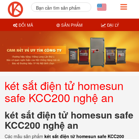
Bạn cần tìm sản phẩm
nào?
ĐỔI MÃ
SẢN PHẨM
ĐẠI LÝ
két sắt điện tử homesun
safe KCC200 nghệ an
két sắt điện tử homesun safe
KCC200 nghệ an
Các mẫu sản phẩm
két sắt điện tử homesun safe KCC200