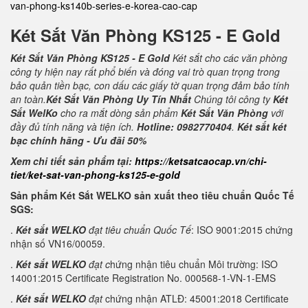
van-phong-ks140b-series-e-korea-cao-cap
Két Sắt Văn Phòng KS125 - E Gold
Két Sắt Văn Phòng KS125 - E Gold
Két sắt cho các văn phòng
công ty hiện nay rất phổ biến và đóng vai trò quan trọng trong
bảo quản tiền bạc, con dấu các giấy tờ quan trọng đảm bảo tính
an toàn.
Két Sắt Văn Phòng Uy Tín Nhất
Chúng tôi công ty
Két
Sắt WelKo
cho ra mắt dòng sản phẩm
Két Sắt Văn Phòng
với
đầy đủ tính năng và tiện ích.
Hotline: 0982770404
.
Két sắt két
bạc chính hãng - Ưu đãi 50%
Xem chi tiết sản phẩm tại:
https://ketsatcaocap.vn/chi-
tiet/ket-sat-van-phong-ks125-e-gold
Sản phẩm Két Sắt WELKO sản xuất theo tiêu chuẩn Quốc Tế
SGS:
.
Két sắt WELKO
đạt tiêu chuẩn Quốc Tế
: ISO 9001:2015 chứng
nhận số VN16/00059.
.
Két sắt WELKO
đạt c
hứng nhận tiêu chuẩn Môi trường: ISO
14001:2015 Certificate Registration No. 000568-1-VN-1-EMS
.
Két sắt WELKO
đạt
chứng nhận ATLĐ: 45001:2018 Certificate