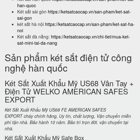
han-quoc
Két sắt sài gòn
https://ketsatcaocap.vn/san-pham/ket-sat-
sai-gon
két sắt hà nội
https://ketsatcaocap.vn/san-pham/ket-sat-ha-
noi
Két sắt đà nẵng:
https://ketsatcaocap.vn/chi-tiet/mua-ket-
sat-mini-tai-da-nang
Sản phẩm két sắt điện tử công
nghệ hàn quốc
Két Sắt Xuất Khẩu Mỹ US68 Vân Tay +
Điện Tử WELKO AMERICAN SAFES
EXPORT
Két Sắt Xuất Khẩu Mỹ US68 FE AMERICAN SAFES
EXPORT cháy chính hãng, Uy tín, chất lượng, Vận chuyển miễn
phí tận nhà. Bảo hành 10 năm. Bảo trì trọn đời. vận chuyển tại
nhà.
Két Sắt Xuất Khẩu Mỹ Safe Box