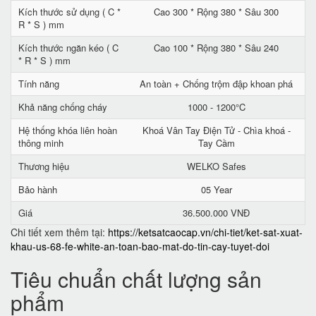
Kích thước sử dụng ( C *
Cao 300 * Rộng 380 * Sâu 300
R * S ) mm
Kích thước ngăn kéo ( C
Cao 100 * Rộng 380 * Sâu 240
* R * S ) mm
Tính năng
An toàn + Chống trộm đập khoan phá
Khả năng chống cháy
1000 - 1200°C
Hệ thống khóa liên hoàn
Khoá Vân Tay Điện Tử - Chìa khoá -
thông minh
Tay Cầm
Thương hiệu
WELKO Safes
Bảo hành
05 Year
Giá
36.500.000 VNĐ
Chi tiết xem thêm tại:
https://ketsatcaocap.vn/chi-tiet/ket-sat-xuat-
khau-us-68-fe-white-an-toan-bao-mat-do-tin-cay-tuyet-doi
Tiêu chuẩn chất lượng sản
phẩm