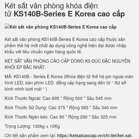
Két sắt vân phòng khóa điện
tử
KS140B-Series E Korea cao cấp
Két sắt văn phòng KS140B-Series E Korea cao cấp thuộc sản
phẩm thế hệ mới nhất áp dụng công nghệ hiện đại được nhập
khẩu với tiêu chuẩn ngân hàng quốc tế.
KÉT SẮT VĂN PHÒNG CAO CẤP DÒNG KS ĐÚC ĐẶC NGUYÊN
KHỐI ÉP BẬC NHẤT.
MÃ: KS140B - Series E Korea (Khóa điện tử thế hệ pin ngoài màn
hình LED, bàn phím LED đẳng cấp hạng sang đến từ “ Xứ sở
bình minh tươi mát “ )
Kích Thước Ngoài: Cao 695 * Rộng 500 * Sâu 545 mm
Kích Thước Sử Dụng: Cao 375 * Rộng 385 * Sâu 340 mm
Kích Thước Ngăn kéo: Cao 90 * Rộng 290 * Sâu 325 mm
Trọng Lượng: 130kg ± 10Kg
Chi tiết sản phẩm xem tại:
https://ketsatcaocap.vn/chi-tiet/ket-sat-