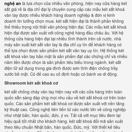
nghệ an
là lựa chọn của nhiều văn phòng, hiện nay cửa hàng két
sắt giá rẻ là địa chỉ đại lý chuyên cung cấp các mẫu két sắt khoá
vân tay được nhiều khách hàng doanh nghiệp & đơn vị kinh
doanh tin tưởng chọn mua. két sắt hiện đại là thành phần không
thể thiếu trọng nội thất văn phòng hiện đại. Các mẫu két sắt khoá
hiện đại được sản xuất với công nghệ hàng đầu châu âu. Với hệ
thống cửa hàng hiện đại tại nhiều tỉnh thành trên cả nước. nhà
máy sản xuất két sắt vân tay là địa chỉ uy tín để khách hàng có
thể lựa chọn được sản phẩm két sắt vân tay uy tín. Hệ thống két
sắt khoá vân tay bảo mật là sản phẩm đạt các chứng chỉ và nhiều
năm liền được chọn là sản phẩm tiêu biểu trong ngành. két sắt
điện tử sử dụng trong gia đình được sơn tĩnh điện chống trầy
xước bề mặt. Có đế cao su cố định hoặc có bánh xe di động.
Showroom két sắt khoá cơ
két sắt chống cháy vân tay hiện nay với các cửa hàng trên toàn
quốc sẵn sàng đáp ứng mọi nhu cầu về két sắt khoá cơ trên toàn
quốc. Các sản phẩm két sắt khoá cơ được sản xuất với nền tảng
kỹ thuật cao. Công nghệ tiên tiến từ các nước lớn về công nghiệp
như nhật bản, hàn quốc, đức, ý vv. Tất cả với mục tiêu đem lại
hiệu quả tốt nhất cho khách hàng. két sắt khoá đổi mã sản xuất
theo tiêu chuẩn Nhật bản, hàn quốc, Đức, mỹ. Với thiết kế tiêu