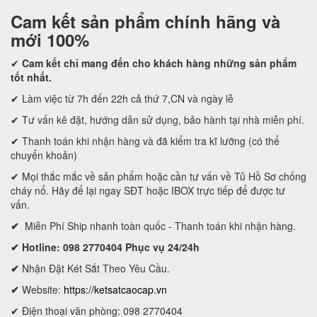
Cam kết
sản phẩm chính hãng và
mới 100%
✔
Cam kết
chỉ mang đến cho khách hàng những sản phẩm
tốt nhất.
✔ Làm việc từ 7h đến 22h cả thứ 7,CN và ngày lễ
✔ Tư vấn kê đặt, hướng dẫn sử dụng, bảo hành tại nhà miễn phí.
✔ Thanh toán khi nhận hàng và đã kiểm tra kĩ lưỡng (có thể
chuyển khoản)
✔ Mọi thắc mắc về sản phẩm hoặc cần tư vấn về Tủ Hồ Sơ chống
cháy nổ. Hãy để lại ngay SĐT hoặc IBOX trực tiếp để được tư
vấn.
✔
Miễn Phí Ship nhanh toàn quốc - Thanh toán khi nhận hàng.
✔ Hotline: 098 2770404 Phục vụ 24/24h
✔
Nhận Đặt Két Sắt Theo Yêu Cầu.
✔
Website:
https://ketsatcaocap.vn
✔ Điện thoại văn phòng: 098 2770404