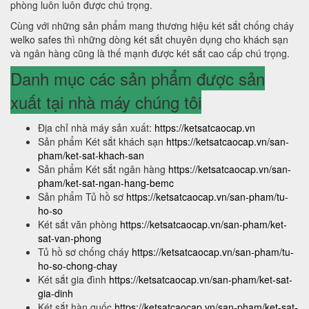
phòng luôn luôn được chú trọng.
Cùng với những sản phẩm mang thương hiệu két sắt chống cháy
welko safes thì những dòng két sắt chuyên dụng cho khách sạn
và ngân hàng cũng là thế mạnh được két sắt cao cấp chú trọng.
Danh mục các sản phẩm được sản
xuất tại nhà máy chúng tôi
Địa chỉ nhà máy sản xuất:
https://ketsatcaocap.vn
Sản phẩm Két sắt khách sạn
https://ketsatcaocap.vn/san-
pham/ket-sat-khach-san
Sản phẩm Két sắt ngân hàng
https://ketsatcaocap.vn/san-
pham/ket-sat-ngan-hang-bemc
Sản phẩm Tủ hồ sơ
https://ketsatcaocap.vn/san-pham/tu-
ho-so
Két sắt văn phòng
https://ketsatcaocap.vn/san-pham/ket-
sat-van-phong
Tủ hồ sơ chống cháy
https://ketsatcaocap.vn/san-pham/tu-
ho-so-chong-chay
Két sắt gia đình
https://ketsatcaocap.vn/san-pham/ket-sat-
gia-dinh
Két sắt hàn quốc
https://ketsatcaocap.vn/san-pham/ket-sat-