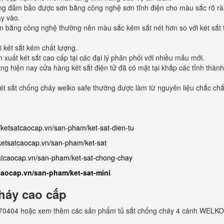
ượng đảm bảo được sơn bằng công nghệ sơn tĩnh điện cho màu sắc rõ rà
ay vào.
n bằng công nghệ thường nên màu sắc kém sắt nét hơn so với két sắt 
 két sắt kém chất lượng.
xuất két sắt cao cấp tại các đại lý phân phối với nhiều mẫu mới.
 hiện nay cửa hàng két sắt điện tử đã có mặt tại khắp các tỉnh thành
t sắt chống cháy welko safe thường được làm từ nguyên liệu chắc chắ
//ketsatcaocap.vn/san-pham/ket-sat-dien-tu
/ketsatcaocap.vn/san-pham/ket-sat
satcaocap.vn/san-pham/ket-sat-chong-chay
tcaocap.vn/san-pham/ket-sat-mini
háy cao cấp
982770404 hoặc xem thêm các sản phẩm tủ sắt chống cháy 4 cánh WELKO