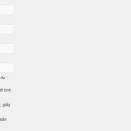
-tu
i tính
, giấy
 sản