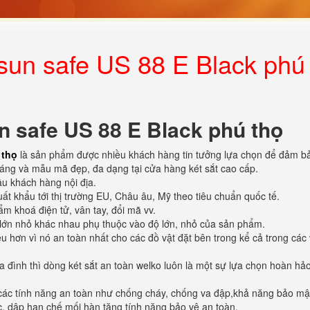
esun safe US 88 E Black phú
n safe US 88 E Black phú thọ
 thọ
là sản phẩm được nhiều khách hàng tin tưởng lựa chọn để đảm b
 dáng và mẫu mã đẹp, đa dạng tại cửa hàng két sắt cao cấp.
ầu khách hàng nội địa.
ất khẩu tới thị trường EU, Châu âu, Mỹ theo tiêu chuẩn quốc tế.
m khoá điện tử, vân tay, đổi mã vv.
lớn nhỏ khác nhau phụ thuộc vào độ lớn, nhỏ của sản phẩm.
u hơn vì nó an toàn nhất cho các đồ vật đặt bên trong kể cả trong các
ia đình thì dòng két sắt an toàn welko luôn là một sự lựa chọn hoàn hả
ới các tính năng an toàn như chống cháy, chống va đập,khả năng bảo mậ
úc, dập hạn chế mối hàn tăng tính năng bảo vệ an toàn.