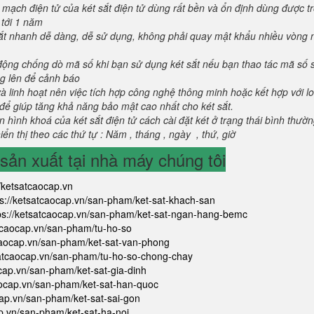
 mạch điện tử của két sắt điện tử dùng rất bền và ổn định dùng được t
 tới 1 năm
 sắt nhanh dễ dàng, dễ sử dụng, không phải quay mật khẩu nhiều vòng 
 động chống dò mã số khi bạn sử dụng két sắt nếu bạn thao tác mã số 
g lên để cảnh báo
và linh hoạt nên việc tích hợp công nghệ thông minh hoặc kết hợp với l
để giúp tăng khả năng bảo mật cao nhất cho két sắt.
 hình khoá của két sắt điện tử cách cài đặt két ở trạng thái bình thườ
ển thị theo các thứ tự : Năm , tháng , ngày , thứ, giờ
ản xuất tại nhà máy chúng tôi
//ketsatcaocap.vn
ps://ketsatcaocap.vn/san-pham/ket-sat-khach-san
ps://ketsatcaocap.vn/san-pham/ket-sat-ngan-hang-bemc
atcaocap.vn/san-pham/tu-ho-so
tcaocap.vn/san-pham/ket-sat-van-phong
satcaocap.vn/san-pham/tu-ho-so-chong-chay
ocap.vn/san-pham/ket-sat-gia-dinh
aocap.vn/san-pham/ket-sat-han-quoc
cap.vn/san-pham/ket-sat-sai-gon
ap.vn/san-pham/ket-sat-ha-noi