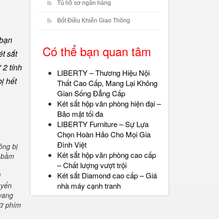
Tủ hồ sơ ngân hàng
Bốt Điều Khiển Giao Thông
 bạn
Có thể bạn quan tâm
t sắt
 2 tính
LIBERTY – Thương Hiệu Nội
ị hết
Thất Cao Cấp, Mang Lại Không
Gian Sống Đẳng Cấp
Két sắt hộp văn phòng hiện đại –
Bảo mật tối đa
LIBERTY Furniture – Sự Lựa
Chọn Hoàn Hảo Cho Mọi Gia
Đình Việt
ông bị
Két sắt hộp văn phòng cao cấp
" bầm
– Chất lượng vượt trội
Két sắt Diamond cao cấp – Giá
i
uyển
nhà máy cạnh tranh
 vang
iữ phím