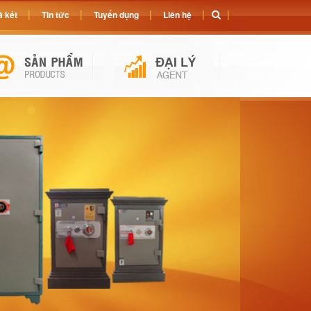
 két
Tin tức
Tuyển dụng
Liên hệ