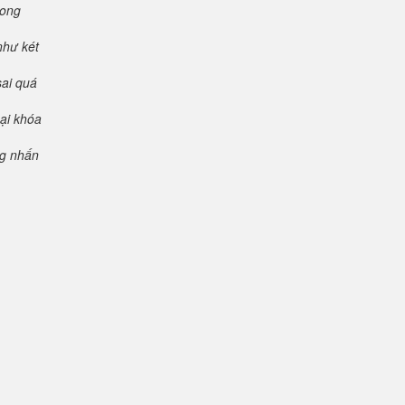
rong
như két
sai quá
oại khóa
ng nhấn