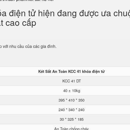
óa điện tử hiện đang được ưa ch
ắt cao cấp
p với nhu cầu của các gia đình.
Két Sắt An Toàn KCC 41 khóa điện tử
KCC 41 DT
40 ± 10kg
395 * 410 * 350
240 * 340 * 240
30 * 325 * 185
An Toàn chống cháy