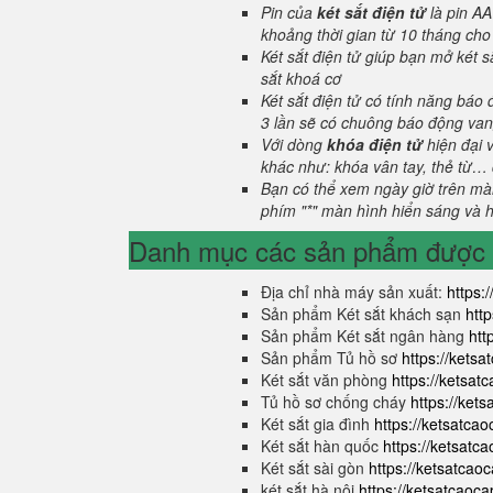
Pin của
két sắt điện tử
là pin AA
khoảng thời gian từ 10 tháng cho
Két sắt điện tử giúp bạn mở két
sắt khoá cơ
Két sắt điện tử có tính năng báo
3 lần sẽ có chuông báo động van
Với dòng
khóa điện tử
hiện đại 
khác như: khóa vân tay, thẻ từ… 
Bạn có thể xem ngày giờ trên màn
phím "*" màn hình hiển sáng và hi
Danh mục các sản phẩm được s
Địa chỉ nhà máy sản xuất:
https:
Sản phẩm Két sắt khách sạn
htt
Sản phẩm Két sắt ngân hàng
htt
Sản phẩm Tủ hồ sơ
https://kets
Két sắt văn phòng
https://ketsa
Tủ hồ sơ chống cháy
https://ket
Két sắt gia đình
https://ketsatca
Két sắt hàn quốc
https://ketsatc
Két sắt sài gòn
https://ketsatcao
két sắt hà nội
https://ketsatcaoc