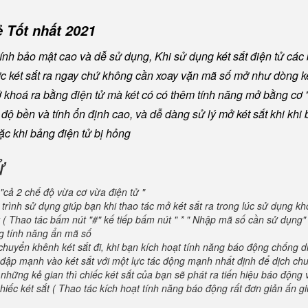
 Tốt nhất 2021
nh bảo mật cao và dễ sử dụng, Khi sử dụng két sắt điện tử các
ược két sắt ra ngay chứ không cần xoay vặn mã số mở như dòng ké
khoá ra bằng điện tử mà két có có thêm tính năng mở bằng cơ "
ộ bền và tính ổn định cao, và dễ dàng sử lý mở két sắt khi khi b
oặc khi bảng điện tử bị hỏng
ử
"cả 2 chế độ vừa cơ vừa điện tử "
trình sử dụng giúp bạn khi thao tác mở két sắt ra trong lúc sử dụng kh
 ( Thao tác bấm nút "#" kế tiếp bấm nút " * " Nhập mã số cần sử dụng
ng tính năng ẩn mã số
huyển khênh két sắt đi, khi bạn kích hoạt tính năng báo động chống d
va đập mạnh vào két sắt với một lực tác động mạnh nhất định để dịch ch
 những kẻ gian thì chiếc két sắt của bạn sẽ phát ra tiến hiệu báo động
iếc két sắt ( Thao tác kích hoạt tính năng báo động rất đơn giản ấn g