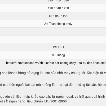
395 * 455 * 380
190 * 340 * 250
40 * 315 * 220
An Toàn chống cháy
WELKO
36 Tháng
https://ketsatcaocap.vn/chi-tiet/ket-sat-chong-chay-kcc-60-den-khoa-dien
 cho khách hàng sử dụng két sắt của nhà máy chúng tôi. Két điện tử vớ
ộ cao bên ngoài két sắt mà không làm hư hại đến những tài sản, hồ sơ
guyên vật liệu nhập khẩu cao cấp từ nước ngoài, và trải qua quá trình
két sắt ngân hàng, tiêu chuẩn ISO 9001-2008.