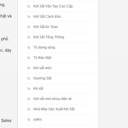
ng,
Két Sắt Vân Tay Cao Cấp
thật và
Két Sắt Cánh Đúc
Két Sắt An Toàn
Két Sắt Tổng Thống
 phố.
Tủ đựng súng
n, dày
Tủ Bảo Mật
Két sắt mini
Giường Sắt
Kệ sắt
Két sắt mini khóa điện tử
Nhà Máy Sản Xuất Két Sắt
 Safes
safes