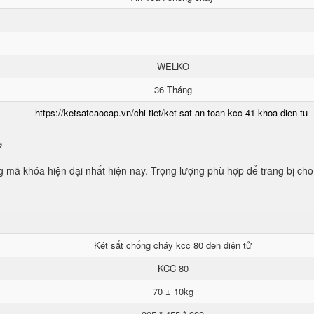
WELKO
36 Tháng
https://ketsatcaocap.vn/chi-tiet/ket-sat-an-toan-kcc-41-khoa-dien-tu
ử
mã khóa hiện đại nhất hiện nay. Trọng lượng phù hợp để trang bị cho
Két sắt chống cháy kcc 80 đen điện tử
KCC 80
70 ± 10kg