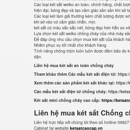
Các loại két sắt welko an toàn, chính hãng, chất l
hiện đại, bóng đẹp và tạo cảm giác sần sần khi sờ t
Các loại két làm giả thường kém chất lượng được sơ
khi sờ vào có cảm giác nhẵn, mịn.
két sắt có màu sắc sắc nét, bóng đẹp hơn hẳn so với
Lựa chọn két sắt welko chống cháy của nhà máy sản 
Để đáp ứng nhu cầu chọn mua két sắt của khách hàng
Nhằm phục vụ tốt nhất cho khách hàng.
Tính năng chống trộm luôn luôn được đảm bảo do ké
dặn.
Liên hệ mua két sắt an toàn chống cháy
Tham khảo thêm Các mẫu két sắt điện tử:
https:
Xem thêm các sản phẩm két sắt khác tại:
https:/
Các mẫu két sắt điện tử chống cháy:
https://ket
Két sắt mini chống cháy cao cấp:
https://ketsa
Liên hệ mua két sắt Chống c
Liên hệ trực tiếp với chúng tôi theo số hotline 0
Cabinet tại website
ketsatcaocap.vn