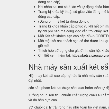
động cao cấp)
Khi nhập sai mã số 3 lần và tự động khóa bà
Trang bị khóa kỹ thuật số giúp việc đóng mở k
động cao cấp.
(Dùng phím # két tự động đóng).
Trang bị khóa khẩn cấp phục vụ khi hết pin m
kỳ chi phí nào mà công việc vẫn trôi chảy, két
Mỗi Két sắt khách sạn cao cấp KS25-ORBIT
Mỗi một két sắt khách sạn có thể được lưu 
giờ mở.
Thích hợp sử dụng cho gia đình, căn hộ, khá
Chi tiết xem thêm tại:
https://ketsatcaocap.vn/
Nhà máy sản xuất két sắt
Hiện nay két sắt cao cấp tự hào là nhà máy sản xuấ
đại nhất.
các sản phẩm két sắt được sản xuất hoàn toàn tự 
Xưởng phun sơn tiêu chuẩn chất lượng châu âu đảm
và độ bền cực cao
Với chuỗi đại lý trải rộng hầu như toàn bộ việt nam,