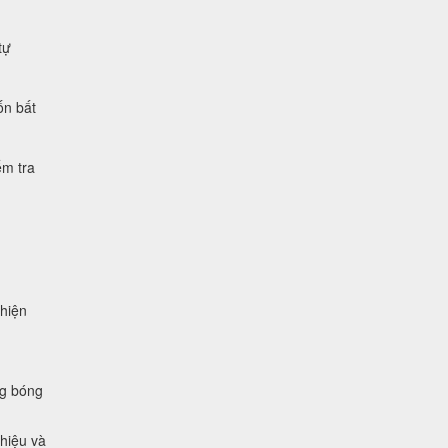
tự
ốn bất
ểm tra
 hiện
ng bóng
 hiệu và