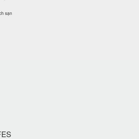
ch sạn
FES