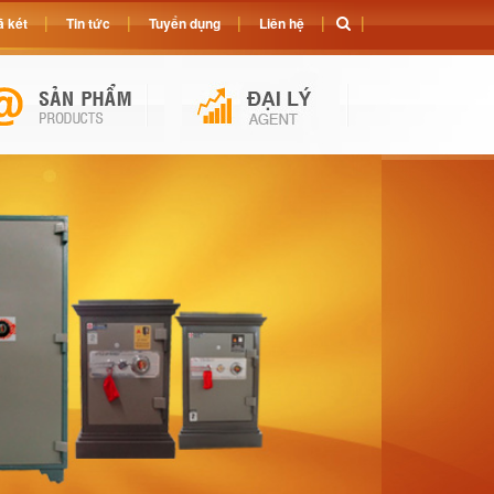
 két
Tin tức
Tuyển dụng
Liên hệ