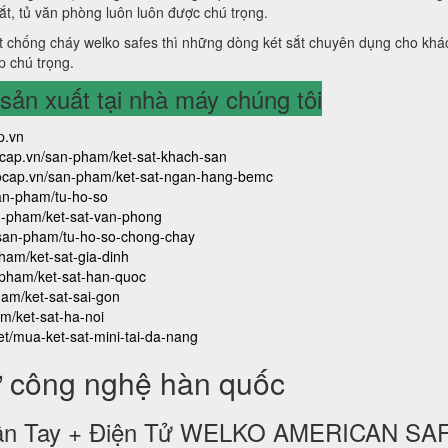
sắt, tủ văn phòng luôn luôn được chú trọng.
 chống cháy welko safes thì những dòng két sắt chuyên dụng cho khá
p chú trọng.
ản xuất tại nhà máy chúng tôi
p.vn
aocap.vn/san-pham/ket-sat-khach-san
caocap.vn/san-pham/ket-sat-ngan-hang-bemc
san-pham/tu-ho-so
an-pham/ket-sat-van-phong
/san-pham/tu-ho-so-chong-chay
ham/ket-sat-gia-dinh
-pham/ket-sat-han-quoc
ham/ket-sat-sai-gon
m/ket-sat-ha-noi
iet/mua-ket-sat-mini-tai-da-nang
ử công nghệ hàn quốc
 Vân Tay + Điện Tử WELKO AMERICAN SA