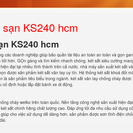
ch sạn KS240 hcm
 sạn KS240 hcm
ong các doanh nghiệp giúp bảo quản tài liệu an toàn an toàn và gọn ga
ản tốt hơn. GỌn gàng và tìm kiếm nhanh chóng. két sắt siêu cường mang
ện đại tại nhiều tỉnh thành trên cả nước. nhà máy sản xuất két sắt vâ
chọn được sản phẩm két sắt vân tay uy tín. Hệ thống két sắt khoá đổi m
 là sản phẩm tiêu biểu trong ngành. két sắt vân tay chống cháy được
u cố định hoặc lắp đặt bánh xe di động.
ống cháy welko trên toàn quốc. Nền tảng công nghệ sản xuất hiện đại
két sắt chính hãng chất lượng cao. Đáp ứng tối đa nhu cầu sử dụng c
n, giúp cho việc sử dụng dễ dàng hơn. sản phẩm được sơn tĩnh điện chố
dài.