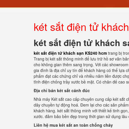
két sắt điện tử khá
két sắt điện tử khách
két sắt điện tử khách sạn KS240 hcm
trang bị tr
Trang bị két sắt thông minh để lưu trữ hồ sơ văn b
cho không gian thêm sang trọng. Với các showroom hi
gia đình là địa chỉ uy tín để khách hàng có thể lựa 
phẩm đạt các chứng chỉ và nhiều năm liền được chọn
tĩnh điện chống trầy xước bề mặt. Có chân đế cao s
Địa chỉ bán két sắt cánh đúc
Nhà máy Két sắt cao cấp chuyên cung cấp két sắt ch
dây chuyền tự động hoá. Đem lại cho các sản phẩm 
khách hàng. két sắt thông minh với thiết kế tinh gọ
xước. đảm bảo bền đẹp trong thời gian sử dụng lâu 
Liên hệ mua két sắt an toàn chống cháy