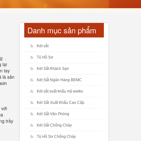
Danh mục sản phẩm
Két sắt
ng .
Tủ Hồ Sơ
 lại
Két Sắt Khách Sạn
n tay
ã là sản
Két Sắt Ngân Hàng BEMC
 sơn
Két sắt xuất khẩu mỹ welko
Két Sắt Xuất Khẩu Cao Cấp
 với
ủa
Két Sắt Văn Phòng
ng trầy
Két Sắt Chống Cháy
Tủ Hồ Sơ Chống Cháy