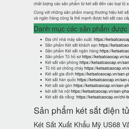
chất lượng các sản phẩm từ két sắt đến các loại tủ 
Cùng với những sản phẩm mang thương hiệu két sắt
và ngân hàng cũng là thế mạnh được két sắt cao cấ
Danh mục các sản phẩm được s
Địa chỉ nhà máy sản xuất:
https://ketsatcaoca
Sản phẩm Két sắt khách sạn
https://ketsatc
Sản phẩm Két sắt ngân hàng
https://ketsat
Sản phẩm Tủ hồ sơ
https://ketsatcaocap.vn/
Két sắt văn phòng
https://ketsatcaocap.vn/s
Tủ hồ sơ chống cháy
https://ketsatcaocap.vn
Két sắt gia đình
https://ketsatcaocap.vn/san-p
Két sắt hàn quốc
https://ketsatcaocap.vn/san
Két sắt sài gòn
https://ketsatcaocap.vn/san-p
két sắt hà nội
https://ketsatcaocap.vn/san-pha
Két sắt đà nẵng:
https://ketsatcaocap.vn/chi-t
Sản phẩm két sắt điện t
Két Sắt Xuất Khẩu Mỹ US68