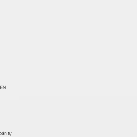
LÊN
xoắn tự