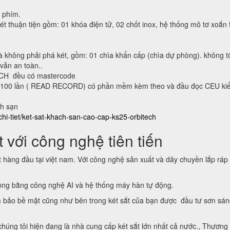
n phím.
ét thuận tiện gồm: 01 khóa điện tử, 02 chốt inox, hệ thống mô tơ xoắn 
à không phải phá két, gồm: 01 chìa khẩn cấp (chìa dự phòng). không t
 vẫn an toàn..
ECH đều có mastercode
lại 100 lần ( READ RECORD) có phần mềm kèm theo và đầu đọc CEU ki
ch sạn
chi-tiet/ket-sat-khach-san-cao-cap-ks25-orbitech
 với công nghệ tiên tiến
t hàng đầu tại việt nam. Với công nghệ sản xuất và dây chuyền lắp ráp
động bằng công nghệ AI và hệ thống máy hàn tự động.
 bảo bề mặt cũng như bên trong két sắt của bạn được đầu tư sơn sá
 chúng tôi hiện đang là nhà cung cấp két sắt lớn nhất cả nước., Thương