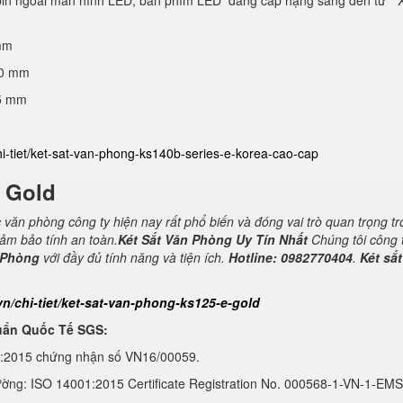
 pin ngoài màn hình LED, bàn phím LED đẳng cấp hạng sang đến từ “ 
mm
40 mm
25 mm
hi-tiet/ket-sat-van-phong-ks140b-series-e-korea-cao-cap
E Gold
c văn phòng công ty hiện nay rất phổ biến và đóng vai trò quan trọng t
đảm bảo tính an toàn.
Két Sắt Văn Phòng Uy Tín Nhất
Chúng tôi công 
 Phòng
với đầy đủ tính năng và tiện ích.
Hotline: 0982770404
.
Két sắt
vn/chi-tiet/ket-sat-van-phong-ks125-e-gold
uẩn Quốc Tế SGS:
1:2015 chứng nhận số VN16/00059.
ường: ISO 14001:2015 Certificate Registration No. 000568-1-VN-1-EMS