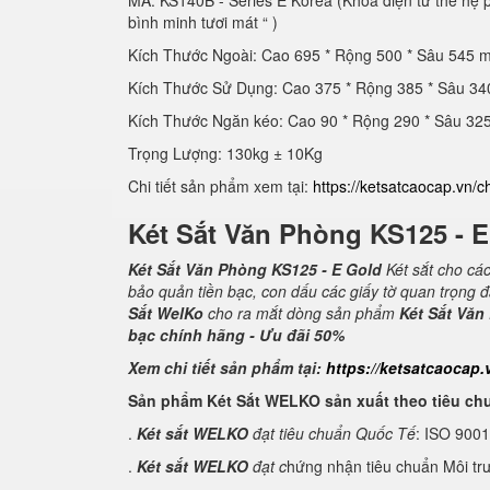
MÃ: KS140B - Series E Korea (Khóa điện tử thế hệ
bình minh tươi mát “ )
Kích Thước Ngoài: Cao 695 * Rộng 500 * Sâu 545 
Kích Thước Sử Dụng: Cao 375 * Rộng 385 * Sâu 3
Kích Thước Ngăn kéo: Cao 90 * Rộng 290 * Sâu 3
Trọng Lượng: 130kg ± 10Kg
Chi tiết sản phẩm xem tại:
https://ketsatcaocap.vn/c
Két Sắt Văn Phòng KS125 - 
Két Sắt Văn Phòng KS125 - E Gold
Két sắt cho cá
bảo quản tiền bạc, con dấu các giấy tờ quan trọng 
Sắt WelKo
cho ra mắt dòng sản phẩm
Két Sắt Văn
bạc chính hãng - Ưu đãi 50%
Xem chi tiết sản phẩm tại:
https://ketsatcaocap.
Sản phẩm Két Sắt WELKO sản xuất theo tiêu ch
.
Két sắt WELKO
đạt tiêu chuẩn Quốc Tế
: ISO 900
.
Két sắt WELKO
đạt c
hứng nhận tiêu chuẩn Môi tr