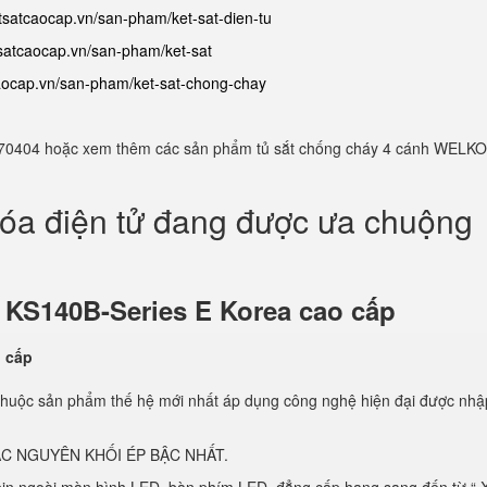
etsatcaocap.vn/san-pham/ket-sat-dien-tu
tsatcaocap.vn/san-pham/ket-sat
caocap.vn/san-pham/ket-sat-chong-chay
982770404 hoặc xem thêm các sản phẩm tủ sắt chống cháy 4 cánh WELKO
hóa điện tử đang được ưa chuộng
ử
KS140B-Series E Korea cao cấp
thuộc sản phẩm thế hệ mới nhất áp dụng công nghệ hiện đại được nhậ
C NGUYÊN KHỐI ÉP BẬC NHẤT.