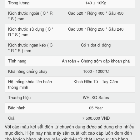
Trọng lượng
140 ± 10Kg
Kích thước ngoài ( C * R
Cao 520 * Rộng 400 * Sâu 450
* S ) mm
Kích thước sử dụng ( C *
Cao 330 * Rộng 250 * Sâu 240
R * S ) mm
Kích thước ngăn kéo ( C
Có 1 đợt di động
* R * S ) mm
Tính năng
An toàn + Chống trộm đập khoan phá
Khả năng chống cháy
1000 - 1200°C
Hệ thống khóa liên hoàn
Khoá Điện Tử - Tay Cầm
thông minh
Thương hiệu
WELKO Safes
Bảo hành
05 Year
Giá
7.500.000 VNĐ
Với các mẫu két sắt điện tử chuyên dụng được sủ dụng cho nhiều
mục đích. Hiện nay nhà máy sản xuất két cao cấp luôn đem đến
cho khách hàng những mẫu két điện tử chất lượng uy tín hàng