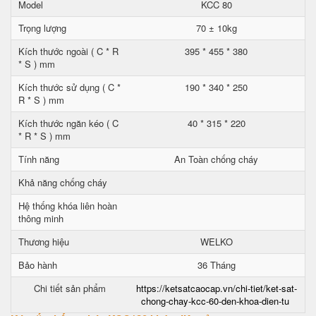
Model
KCC 80
Trọng lượng
70 ± 10kg
Kích thước ngoài ( C * R
395 * 455 * 380
* S ) mm
Kích thước sử dụng ( C *
190 * 340 * 250
R * S ) mm
Kích thước ngăn kéo ( C
40 * 315 * 220
* R * S ) mm
Tính năng
An Toàn chống cháy
Khả năng chống cháy
Hệ thống khóa liên hoàn
thông minh
Thương hiệu
WELKO
Bảo hành
36 Tháng
Chi tiết sản phẩm
https://ketsatcaocap.vn/chi-tiet/ket-sat-
chong-chay-kcc-60-den-khoa-dien-tu