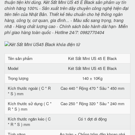
thuận tiện khi dùng. Két Sắt Mini US 45 E Black sản phẩm uy tín
chính hãng 100% - Sản xuất trên dây chuyền công nghệ hiện đại
tiên tiến của Nhật Bản. Thiết kế tiêu chuẩn cho hệ thống ngân
hàng, công ty, cơ quan, gia đình... - Màu sắc sang trọng, trang
nhã - Hàng chất lượng cao - Chính sách bảo hành dài hạn- Miễn
phí giao hàng toàn quốc - Hotline 24/7: 0982770404
Tên sản phẩm
Két Sắt Mini US 45 E Black
Model
Két Sắt Mini US 45 E Black
Trọng lượng
140 ± 10Kg
Kích thước ngoài ( C * R
Cao 440 * Rộng 470 * Sâu * 450 mm
* S ) mm
Kích thước sử dụng ( C *
Cao 250 * Rộng 320 * Sâu * 240 mm
R * S ) mm
Kích thước ngăn kéo ( C
Có 1 đợt di động
* R * S ) mm
Tính năng
An toàn + Chống trộm đập khoan phá