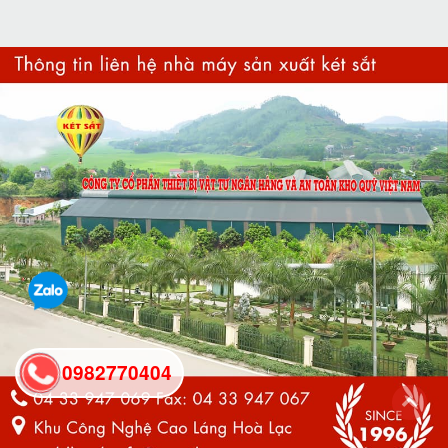
0982770404
back