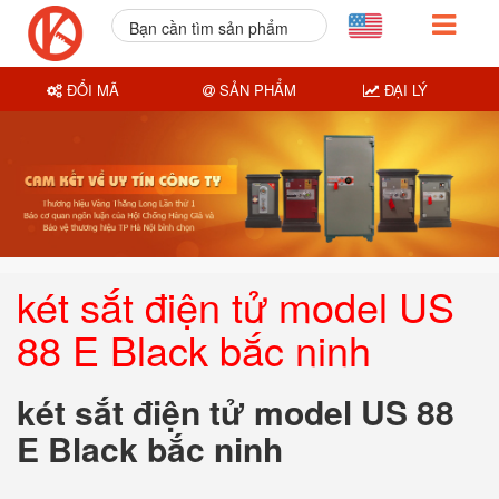
Bạn cần tìm sản phẩm
nào?
ĐỔI MÃ
SẢN PHẨM
ĐẠI LÝ
két sắt điện tử model US
88 E Black bắc ninh
két sắt điện tử model US 88
E Black bắc ninh