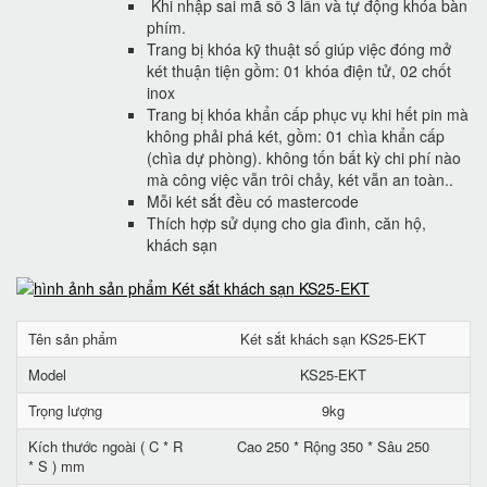
Khi nhập sai mã số 3 lần và tự động khóa bàn
phím.
Trang bị khóa kỹ thuật số giúp việc đóng mở
két thuận tiện gồm: 01 khóa điện tử, 02 chốt
inox
Trang bị khóa khẩn cấp phục vụ khi hết pin mà
không phải phá két, gồm: 01 chìa khẩn cấp
(chìa dự phòng). không tốn bất kỳ chi phí nào
mà công việc vẫn trôi chảy, két vẫn an toàn..
Mỗi két sắt đều có mastercode
Thích hợp sử dụng cho gia đình, căn hộ,
khách sạn
Tên sản phẩm
Két sắt khách sạn KS25-EKT
Model
KS25-EKT
Trọng lượng
9kg
Kích thước ngoài ( C * R
Cao 250 * Rộng 350 * Sâu 250
* S ) mm