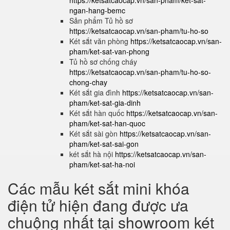
https://ketsatcaocap.vn/san-pham/ket-sat-
ngan-hang-bemc
Sản phẩm Tủ hồ sơ
https://ketsatcaocap.vn/san-pham/tu-ho-so
Két sắt văn phòng
https://ketsatcaocap.vn/san-
pham/ket-sat-van-phong
Tủ hồ sơ chống cháy
https://ketsatcaocap.vn/san-pham/tu-ho-so-
chong-chay
Két sắt gia đình
https://ketsatcaocap.vn/san-
pham/ket-sat-gia-dinh
Két sắt hàn quốc
https://ketsatcaocap.vn/san-
pham/ket-sat-han-quoc
Két sắt sài gòn
https://ketsatcaocap.vn/san-
pham/ket-sat-sai-gon
két sắt hà nội
https://ketsatcaocap.vn/san-
pham/ket-sat-ha-noi
Các mẫu két sắt mini khóa
điện tử hiện đang được ưa
chuộng nhất tại showroom két