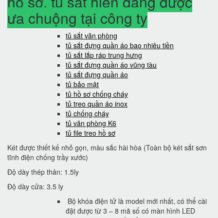
hồ sơ, tủ sắt hiện đang được
ưa chuộng tại công ty
tủ sắt văn phòng
tủ sắt đựng quần áo bao nhiêu tiền
tủ sắt lắp ráp trung hưng
tủ sắt đựng quần áo vũng tàu
tủ sắt đựng quần áo
tủ bảo mật
tủ hồ sơ chống cháy
tủ treo quần áo inox
tủ chống cháy
tủ văn phòng K6
tủ file treo hồ sơ
Két được thiết kế nhỏ gọn, màu sắc hài hòa (Toàn bộ két sắt sơn
tĩnh điện chống trầy xước)
Độ dày thép thân: 1.5ly
Độ dày cửa: 3.5 ly
Bộ khóa điện tử là model mới nhất, có thể cài
đặt được từ 3 – 8 mã số có màn hình LED