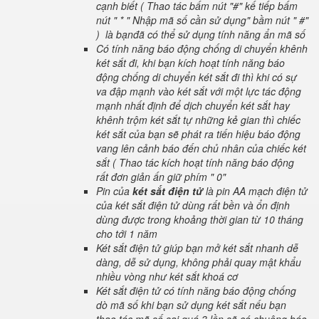
cạnh biết ( Thao tác bấm nút "#" kế tiếp bấm
nút " * " Nhập mã số cần sử dụng" bầm nút " #"
) là bạnđã có thể sử dụng tính năng ẩn mã số
Có tính năng báo động chống di chuyển khênh
két sắt đi, khi bạn kích hoạt tính năng báo
động chống di chuyển két sắt đi thì khi có sự
va đập mạnh vào két sắt với một lực tác động
mạnh nhất định để dịch chuyển két sắt hay
khênh trộm két sắt tự những kẻ gian thì chiếc
két sắt của bạn sẽ phát ra tiến hiệu báo động
vang lên cảnh báo đến chủ nhân của chiếc két
sắt ( Thao tác kích hoạt tính năng báo động
rất đơn giản ấn giữ phím " 0"
Pin của
két sắt điện tử
là pin AA mạch điện tử
của két sắt điện tử dùng rất bền và ổn định
dùng được trong khoảng thời gian từ 10 tháng
cho tới 1 năm
Két sắt điện tử giúp bạn mở két sắt nhanh dễ
dàng, dễ sử dụng, không phải quay mật khẩu
nhiều vòng như két sắt khoá cơ
Két sắt điện tử có tính năng báo động chống
dò mã số khi bạn sử dụng két sắt nếu bạn