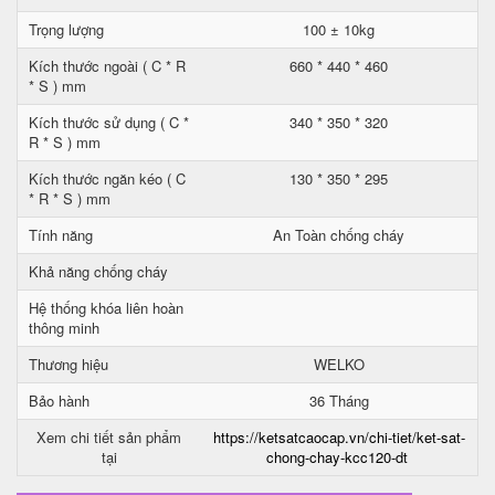
Trọng lượng
100 ± 10kg
Kích thước ngoài ( C * R
660 * 440 * 460
* S ) mm
Kích thước sử dụng ( C *
340 * 350 * 320
R * S ) mm
Kích thước ngăn kéo ( C
130 * 350 * 295
* R * S ) mm
Tính năng
An Toàn chống cháy
Khả năng chống cháy
Hệ thống khóa liên hoàn
thông minh
Thương hiệu
WELKO
Bảo hành
36 Tháng
Xem chi tiết sản phẩm
https://ketsatcaocap.vn/chi-tiet/ket-sat-
tại
chong-chay-kcc120-dt