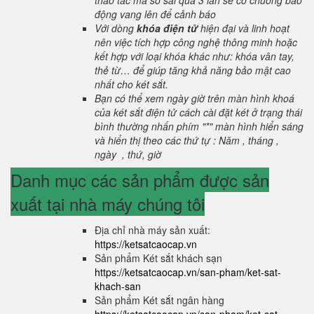
thao tác mã số sai quá 3 lần sẽ có chuông báo
động vang lên để cảnh báo
Với dòng
khóa điện tử
hiện đại và linh hoạt
nên việc tích hợp công nghệ thông minh hoặc
kết hợp với loại khóa khác như: khóa vân tay,
thẻ từ… để giúp tăng khả năng bảo mật cao
nhất cho két sắt.
Bạn có thể xem ngày giờ trên màn hình khoá
của két sắt điện tử cách cài đặt két ở trạng thái
bình thường nhấn phím "*" màn hình hiển sáng
và hiển thị theo các thứ tự : Năm , tháng ,
ngày , thứ, giờ
Danh mục các sản phẩm được sản
xuất tại nhà máy chúng tôi
Địa chỉ nhà máy sản xuất:
https://ketsatcaocap.vn
Sản phẩm Két sắt khách sạn
https://ketsatcaocap.vn/san-pham/ket-sat-
khach-san
Sản phẩm Két sắt ngân hàng