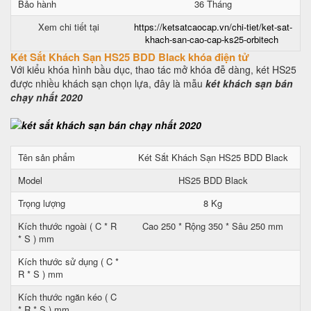
Bảo hành
36 Tháng
Xem chi tiết tại
https://ketsatcaocap.vn/chi-tiet/ket-sat-
khach-san-cao-cap-ks25-orbitech
Két Sắt Khách Sạn HS25 BDD Black khóa điện tử
Với kiểu khóa hình bầu dục, thao tác mở khóa đễ dàng, két HS25
được nhiều khách sạn chọn lựa, đây là mẫu
két khách sạn bán
chạy nhất 2020
Tên sản phẩm
Két Sắt Khách Sạn HS25 BDD Black
Model
HS25 BDD Black
Trọng lượng
8 Kg
Kích thước ngoài ( C * R
Cao 250 * Rộng 350 * Sâu 250 mm
* S ) mm
Kích thước sử dụng ( C *
R * S ) mm
Kích thước ngăn kéo ( C
* R * S ) mm