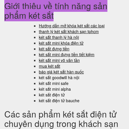
Giới thiệu về tính năng sản
phẩm két sắt
Hướng dẫn mở khóa két sắt các loại
thanh lý két sắt khách sạn tphcm
két sắt thanh lý hà nội
két sắt mini khóa điện tử
két sắt đựng tiền
két sắt mini đựng tiền tiết kiệm
két sắt mini võ văn tần
mua két sắt
báo giá két sắt hàn quốc
két sắt goodwill hà nội
két sắt mini safe
két sắt mini alpha
két sắt điện tử
két sắt điện tử bauche
Các sản phẩm két sắt điện tử
chuyên dụng trong khách sạn