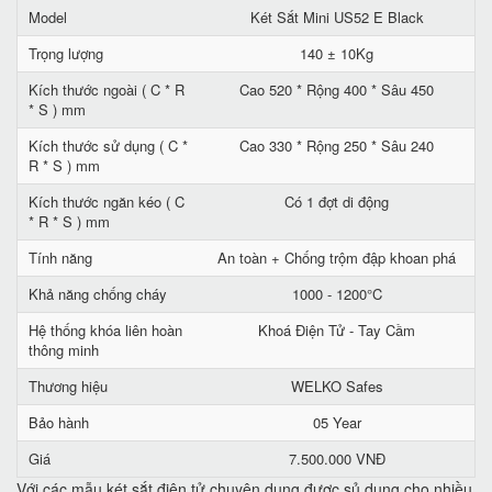
Model
Két Sắt Mini US52 E Black
Trọng lượng
140 ± 10Kg
Kích thước ngoài ( C * R
Cao 520 * Rộng 400 * Sâu 450
* S ) mm
Kích thước sử dụng ( C *
Cao 330 * Rộng 250 * Sâu 240
R * S ) mm
Kích thước ngăn kéo ( C
Có 1 đợt di động
* R * S ) mm
Tính năng
An toàn + Chống trộm đập khoan phá
Khả năng chống cháy
1000 - 1200°C
Hệ thống khóa liên hoàn
Khoá Điện Tử - Tay Cầm
thông minh
Thương hiệu
WELKO Safes
Bảo hành
05 Year
Giá
7.500.000 VNĐ
Với các mẫu két sắt điện tử chuyên dụng được sủ dụng cho nhiều