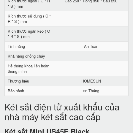
Kích thước ngoài ( C * R
Cao 250 * Rộng 350 * Sâu 250
* S ) mm
Kích thước sử dụng ( C *
R * S ) mm
Kích thước ngăn kéo ( C
* R * S ) mm
Tính năng
An Toàn
Khả năng chống cháy
Hệ thống khóa liên hoàn
thông minh
Thương hiệu
HOMESUN
Bảo hành
36 Tháng
Két sắt điện tử xuất khẩu của
nhà máy két sắt cao cấp
Két sắt Mini US45E Black