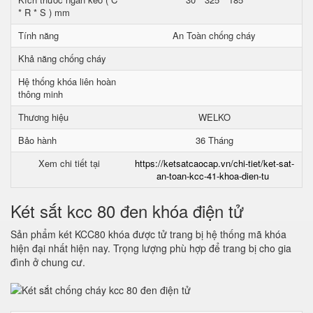
* R * S ) mm
Tính năng
An Toàn chống cháy
Khả năng chống cháy
Hệ thống khóa liên hoàn
thông minh
Thương hiệu
WELKO
Bảo hành
36 Tháng
Xem chi tiết tại
https://ketsatcaocap.vn/chi-tiet/ket-sat-
an-toan-kcc-41-khoa-dien-tu
Két sắt kcc 80 đen khóa điện tử
Sản phẩm két KCC80 khóa được tử trang bị hệ thống mã khóa
hiện đại nhất hiện nay. Trọng lượng phù hợp để trang bị cho gia
đình ở chung cư.