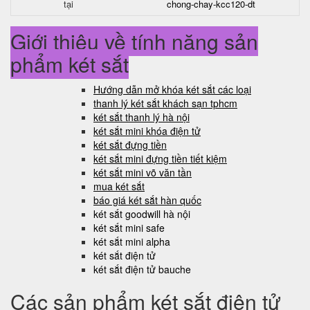
tại
chong-chay-kcc120-dt
Giới thiệu về tính năng sản
phẩm két sắt
Hướng dẫn mở khóa két sắt các loại
thanh lý két sắt khách sạn tphcm
két sắt thanh lý hà nội
két sắt mini khóa điện tử
két sắt đựng tiền
két sắt mini đựng tiền tiết kiệm
két sắt mini võ văn tần
mua két sắt
báo giá két sắt hàn quốc
két sắt goodwill hà nội
két sắt mini safe
két sắt mini alpha
két sắt điện tử
két sắt điện tử bauche
Các sản phẩm két sắt điện tử