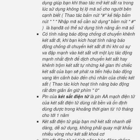
dụng giúp bạn khi thao tác mở két sắt ra trong
lúc sử dụng không bị lộ mã số cho người bên
cạnh biết ( Thao tác bấm nút "#" kế tiếp bấm
nút " * " Nhập mã số cần sử dụng" bầm nút " #"
) là bạnđã có thể sử dụng tính năng ẩn mã số
Có tính năng báo động chống di chuyển khênh
két sắt đi, khi bạn kích hoạt tính năng báo
động chống di chuyển két sắt đi thì khi có sự
va đập mạnh vào két sắt với một lực tác động
mạnh nhất định để dịch chuyển két sắt hay
khênh trộm két sắt tự những kẻ gian thì chiếc
két sắt của bạn sẽ phát ra tiến hiệu báo động
vang lên cảnh báo đến chủ nhân của chiếc két
sắt ( Thao tác kích hoạt tính năng báo động
rất đơn giản ấn giữ phím " 0"
Pin của
két sắt điện tử
là pin AA mạch điện tử
của két sắt điện tử dùng rất bền và ổn định
dùng được trong khoảng thời gian từ 10 tháng
cho tới 1 năm
Két sắt điện tử giúp bạn mở két sắt nhanh dễ
dàng, dễ sử dụng, không phải quay mật khẩu
nhiều vòng như két sắt khoá cơ