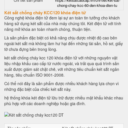
Chi tiết sản phẩm
https://ketsatcaocap.vn/chi-tiet/ket-sat-
chong-chay-kcc-60-den-khoa-dien-tu
Két sắt chống cháy KCC120 khóa điện tử
Công nghệ khóa điện tử đem lại sự an toàn tin tưởng cho khách
hàng sử dụng két sắt của nhà máy chúng tôi. Két điện tử với tính
năng mở khóa an toàn nhanh chóng, thuận tiện.
Là sản phẩm đặc biệt có khả năng chịu được nhiệt độ cao bên
ngoài két sắt mà không làm hư hại đến những tài sản, hồ sơ, giấy
tờ chưa đựng bên trong lòng.
két sắt chống cháy kcc 120 khóa điện tử với những nguyên vật
liệu nhập khẩu cao cấp từ nước ngoài, và trải qua quá trình sản
xuất được giám sát chặt chẽ, với những tiêu chuẩn két sắt ngân
hàng, tiêu chuẩn ISO 9001-2008.
Có thể nói đây là sản phẩm được nhiều khách hàng lựa chọn vì
những đặc biệt của chiếc két sắt này.
hệ thống khóa két điện tử lữu trữ được nhiều mật khẩu khác nhau
phù hợp với các doanh nghiệp hoặc gia đình.