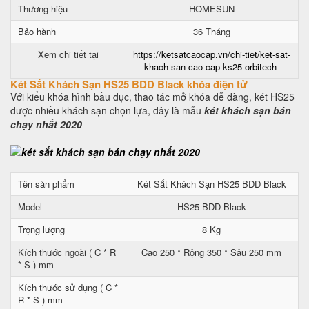
Thương hiệu
HOMESUN
Bảo hành
36 Tháng
Xem chi tiết tại
https://ketsatcaocap.vn/chi-tiet/ket-sat-
khach-san-cao-cap-ks25-orbitech
Két Sắt Khách Sạn HS25 BDD Black khóa điện tử
Với kiểu khóa hình bầu dục, thao tác mở khóa đễ dàng, két HS25
được nhiều khách sạn chọn lựa, đây là mẫu
két khách sạn bán
chạy nhất 2020
Tên sản phẩm
Két Sắt Khách Sạn HS25 BDD Black
Model
HS25 BDD Black
Trọng lượng
8 Kg
Kích thước ngoài ( C * R
Cao 250 * Rộng 350 * Sâu 250 mm
* S ) mm
Kích thước sử dụng ( C *
R * S ) mm