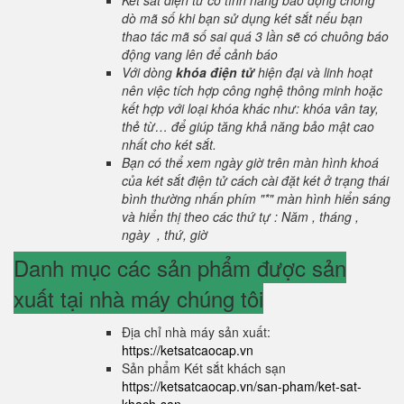
Két sắt điện tử có tính năng báo động chống
dò mã số khi bạn sử dụng két sắt nếu bạn
thao tác mã số sai quá 3 lần sẽ có chuông báo
động vang lên để cảnh báo
Với dòng
khóa điện tử
hiện đại và linh hoạt
nên việc tích hợp công nghệ thông minh hoặc
kết hợp với loại khóa khác như: khóa vân tay,
thẻ từ… để giúp tăng khả năng bảo mật cao
nhất cho két sắt.
Bạn có thể xem ngày giờ trên màn hình khoá
của két sắt điện tử cách cài đặt két ở trạng thái
bình thường nhấn phím "*" màn hình hiển sáng
và hiển thị theo các thứ tự : Năm , tháng ,
ngày , thứ, giờ
Danh mục các sản phẩm được sản
xuất tại nhà máy chúng tôi
Địa chỉ nhà máy sản xuất:
https://ketsatcaocap.vn
Sản phẩm Két sắt khách sạn
https://ketsatcaocap.vn/san-pham/ket-sat-