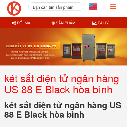
Bạn cần tìm sản phẩm
nào?
ĐỔI MÃ
SẢN PHẨM
ĐẠI LÝ
két sắt điện tử ngân hàng
US 88 E Black hòa bình
két sắt điện tử ngân hàng US
88 E Black hòa bình