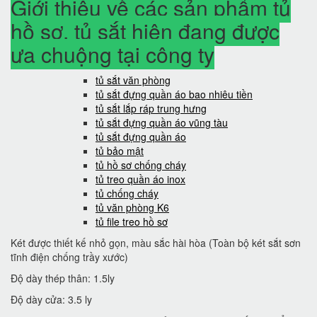
Giới thiệu về các sản phẩm tủ
hồ sơ, tủ sắt hiện đang được
ưa chuộng tại công ty
tủ sắt văn phòng
tủ sắt đựng quần áo bao nhiêu tiền
tủ sắt lắp ráp trung hưng
tủ sắt đựng quần áo vũng tàu
tủ sắt đựng quần áo
tủ bảo mật
tủ hồ sơ chống cháy
tủ treo quần áo inox
tủ chống cháy
tủ văn phòng K6
tủ file treo hồ sơ
Két được thiết kế nhỏ gọn, màu sắc hài hòa (Toàn bộ két sắt sơn
tĩnh điện chống trầy xước)
Độ dày thép thân: 1.5ly
Độ dày cửa: 3.5 ly