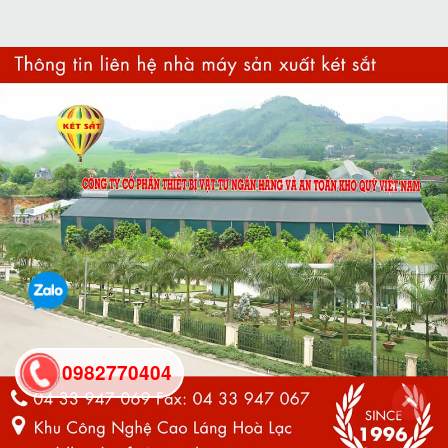
0982770404
back