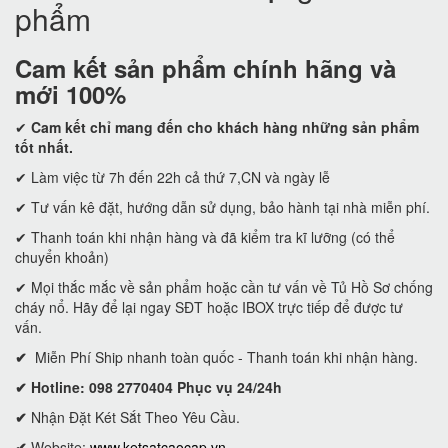
phẩm
Cam kết
sản phẩm chính hãng và
mới 100%
✔
Cam kết
chỉ mang đến cho khách hàng những sản phẩm
tốt nhất.
✔ Làm việc từ 7h đến 22h cả thứ 7,CN và ngày lễ
✔ Tư vấn kê đặt, hướng dẫn sử dụng, bảo hành tại nhà miễn phí.
✔ Thanh toán khi nhận hàng và đã kiểm tra kĩ lưỡng (có thể
chuyển khoản)
✔ Mọi thắc mắc về sản phẩm hoặc cần tư vấn về Tủ Hồ Sơ chống
cháy nổ. Hãy để lại ngay SĐT hoặc IBOX trực tiếp để được tư
vấn.
✔
Miễn Phí Ship nhanh toàn quốc - Thanh toán khi nhận hàng.
✔ Hotline: 098 2770404 Phục vụ 24/24h
✔
Nhận Đặt Két Sắt Theo Yêu Cầu.
✔
Website:
www.ketsatcaocap.vn