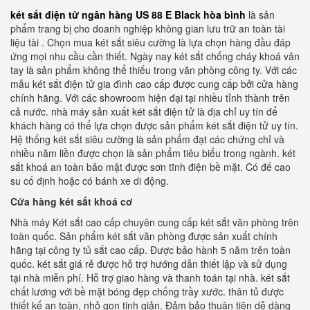
két sắt điện tử ngân hàng US 88 E Black hòa bình
là sản
phẩm trang bị cho doanh nghiệp không gian lưu trữ an toàn tài
liệu tài . Chọn mua két sắt siêu cường là lựa chọn hàng đầu đáp
ứng mọi nhu cầu cần thiết. Ngày nay két sắt chống cháy khoá vân
tay là sản phẩm không thể thiếu trong văn phòng công ty. Với các
mẫu két sắt điện tử gia đình cao cấp được cung cấp bởi cửa hàng
chính hãng. Với các showroom hiện đại tại nhiều tỉnh thành trên
cả nước. nhà máy sản xuất két sắt điện tử là địa chỉ uy tín để
khách hàng có thể lựa chọn được sản phẩm két sắt điện tử uy tín.
Hệ thống két sắt siêu cường là sản phẩm đạt các chứng chỉ và
nhiều năm liền được chọn là sản phẩm tiêu biểu trong ngành. két
sắt khoá an toàn bảo mật được sơn tĩnh điện bề mặt. Có đế cao
su cố định hoặc có bánh xe di động.
Cửa hàng két sắt khoá cơ
Nhà máy Két sắt cao cấp chuyên cung cấp két sắt văn phòng trên
toàn quốc. Sản phẩm két sắt văn phòng được sản xuất chính
hãng tại công ty tủ sắt cao cấp. Được bảo hành 5 năm trên toàn
quốc. két sắt giá rẻ được hỗ trợ hướng dẫn thiết lập và sử dụng
tại nhà miễn phí. Hỗ trợ giao hàng và thanh toán tại nhà. két sắt
chất lương với bề mặt bóng đẹp chống trầy xước. thân tủ được
thiết kế an toàn, nhỏ gọn tinh giản. Đảm bảo thuận tiện dễ dàng