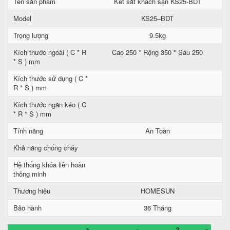
Tên sản phẩm
Két sắt khách sạn KS25-BDT
Model
KS25–BDT
Trọng lượng
9.5kg
Kích thước ngoài ( C * R
Cao 250 * Rộng 350 * Sâu 250
* S ) mm
Kích thước sử dụng ( C *
R * S ) mm
Kích thước ngăn kéo ( C
* R * S ) mm
Tính năng
An Toàn
Khả năng chống cháy
Hệ thống khóa liên hoàn
thông minh
Thương hiệu
HOMESUN
Bảo hành
36 Tháng