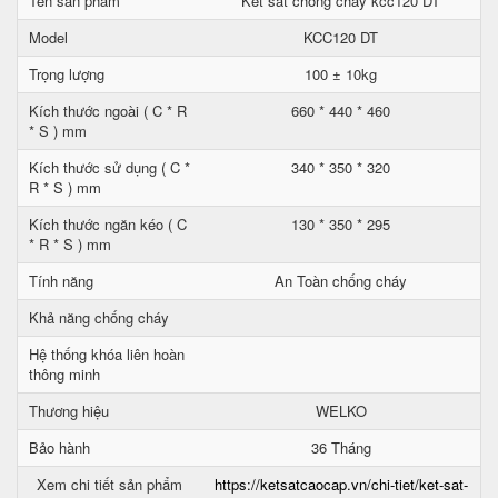
Tên sản phẩm
Két sắt chống cháy kcc120 DT
Model
KCC120 DT
Trọng lượng
100 ± 10kg
Kích thước ngoài ( C * R
660 * 440 * 460
* S ) mm
Kích thước sử dụng ( C *
340 * 350 * 320
R * S ) mm
Kích thước ngăn kéo ( C
130 * 350 * 295
* R * S ) mm
Tính năng
An Toàn chống cháy
Khả năng chống cháy
Hệ thống khóa liên hoàn
thông minh
Thương hiệu
WELKO
Bảo hành
36 Tháng
Xem chi tiết sản phẩm
https://ketsatcaocap.vn/chi-tiet/ket-sat-