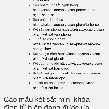
khach-san
Sản phẩm Két sắt ngân hàng
https://ketsatcaocap.vn/san-pham/ket-sat-
ngan-hang-bemc
Sản phẩm Tủ hồ sơ
https://ketsatcaocap.vn/san-pham/tu-ho-so
Két sắt văn phòng
https://ketsatcaocap.vn/san-
pham/ket-sat-van-phong
Tủ hồ sơ chống cháy
https://ketsatcaocap.vn/san-pham/tu-ho-so-
chong-chay
Két sắt gia đình
https://ketsatcaocap.vn/san-
pham/ket-sat-gia-dinh
Két sắt hàn quốc
https://ketsatcaocap.vn/san-
pham/ket-sat-han-quoc
Két sắt sài gòn
https://ketsatcaocap.vn/san-
pham/ket-sat-sai-gon
két sắt hà nội
https://ketsatcaocap.vn/san-
pham/ket-sat-ha-noi
Các mẫu két sắt mini khóa
điện tử hiện đang được ưa