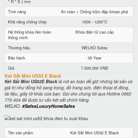
* R * S ) mm
Tính năng
An toàn + Chống trộm đập khoan phá
Khả năng chống cháy
1000 - 1200°C
Hệ thống khóa liên hoàn
Khóa điện tử cao cấp
thông minh
Thương hiệu
WELKO Safes
Bảo hành
05 Year
Giá
7.500.000 VNĐ
Két Sắt Mini US52 E Black
Két Sắt Mini US52E Black
là nơi an toàn để giữ những tài sản có
giá trị như đồng hồ sang trọng, đồ trang sức, điện thoại di động,
tài liệu, giấy tờ khác của bạn. Gọi cho chúng tôi qua Hotline 0982
770 404 để được tư vấn két sắt chính hãng
WELKO.
#SafesLuxuryHomeSafes
Tên sản phẩm
Két Sắt Mini US52 E Black