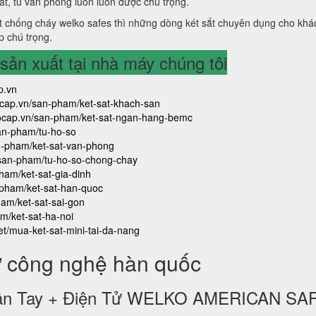
sắt, tủ văn phòng luôn luôn được chú trọng.
 chống cháy welko safes thì những dòng két sắt chuyên dụng cho khá
p chú trọng.
ản xuất tại nhà máy chúng tôi
p.vn
aocap.vn/san-pham/ket-sat-khach-san
caocap.vn/san-pham/ket-sat-ngan-hang-bemc
san-pham/tu-ho-so
an-pham/ket-sat-van-phong
/san-pham/tu-ho-so-chong-chay
ham/ket-sat-gia-dinh
-pham/ket-sat-han-quoc
ham/ket-sat-sai-gon
m/ket-sat-ha-noi
iet/mua-ket-sat-mini-tai-da-nang
ử công nghệ hàn quốc
 Vân Tay + Điện Tử WELKO AMERICAN SA