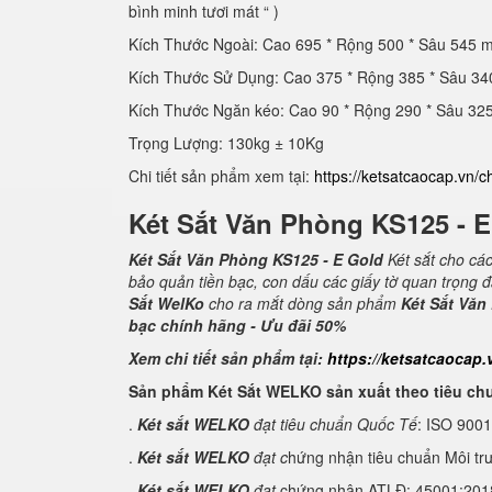
bình minh tươi mát “ )
Kích Thước Ngoài: Cao 695 * Rộng 500 * Sâu 545 
Kích Thước Sử Dụng: Cao 375 * Rộng 385 * Sâu 3
Kích Thước Ngăn kéo: Cao 90 * Rộng 290 * Sâu 3
Trọng Lượng: 130kg ± 10Kg
Chi tiết sản phẩm xem tại:
https://ketsatcaocap.vn/c
Két Sắt Văn Phòng KS125 - 
Két Sắt Văn Phòng KS125 - E Gold
Két sắt cho cá
bảo quản tiền bạc, con dấu các giấy tờ quan trọng 
Sắt WelKo
cho ra mắt dòng sản phẩm
Két Sắt Văn
bạc chính hãng - Ưu đãi 50%
Xem chi tiết sản phẩm tại:
https://ketsatcaocap.
Sản phẩm Két Sắt WELKO sản xuất theo tiêu ch
.
Két sắt WELKO
đạt tiêu chuẩn Quốc Tế
: ISO 900
.
Két sắt WELKO
đạt c
hứng nhận tiêu chuẩn Môi tr
.
Két sắt WELKO
đạt
chứng nhận ATLĐ: 45001:2018 