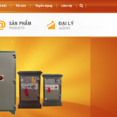
 két
Tin tức
Tuyển dụng
Liên hệ