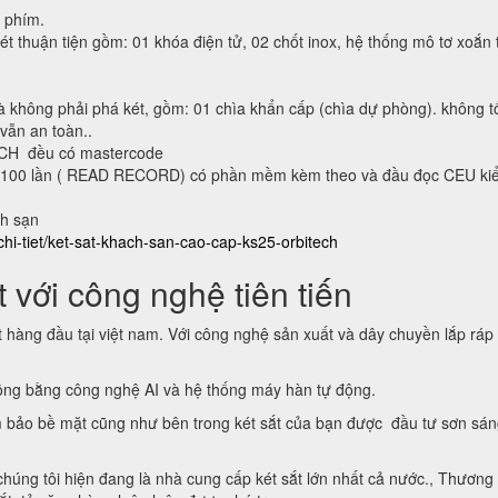
n phím.
ét thuận tiện gồm: 01 khóa điện tử, 02 chốt inox, hệ thống mô tơ xoắn 
à không phải phá két, gồm: 01 chìa khẩn cấp (chìa dự phòng). không t
 vẫn an toàn..
ECH đều có mastercode
lại 100 lần ( READ RECORD) có phần mềm kèm theo và đầu đọc CEU ki
ch sạn
chi-tiet/ket-sat-khach-san-cao-cap-ks25-orbitech
 với công nghệ tiên tiến
t hàng đầu tại việt nam. Với công nghệ sản xuất và dây chuyền lắp ráp
động bằng công nghệ AI và hệ thống máy hàn tự động.
 bảo bề mặt cũng như bên trong két sắt của bạn được đầu tư sơn sá
 chúng tôi hiện đang là nhà cung cấp két sắt lớn nhất cả nước., Thương