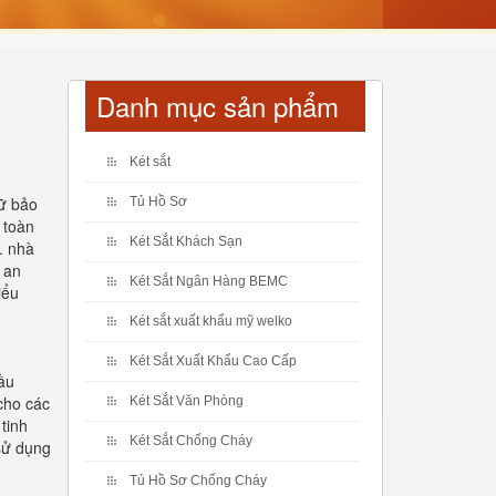
Danh mục sản phẩm
Két sắt
rữ bảo
Tủ Hồ Sơ
 toàn
Két Sắt Khách Sạn
. nhà
 an
Két Sắt Ngân Hàng BEMC
iểu
Két sắt xuất khẩu mỹ welko
Két Sắt Xuất Khẩu Cao Cấp
cầu
cho các
Két Sắt Văn Phòng
tinh
Két Sắt Chống Cháy
sử dụng
Tủ Hồ Sơ Chống Cháy