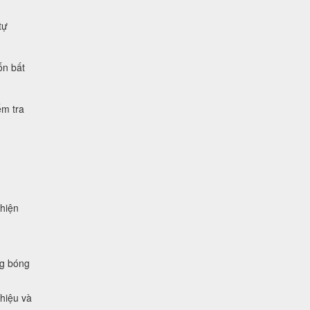
tự
ốn bất
ểm tra
 hiện
ng bóng
 hiệu và