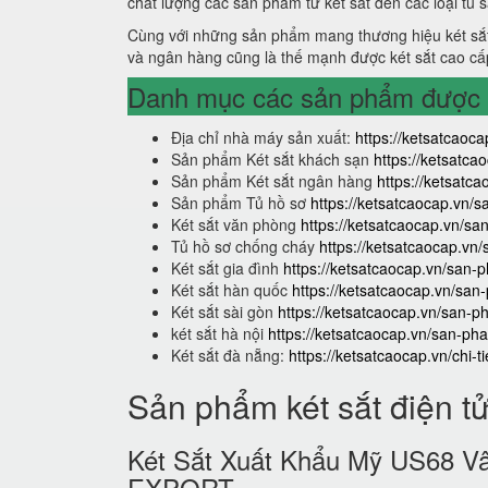
chất lượng các sản phẩm từ két sắt đến các loại tủ 
Cùng với những sản phẩm mang thương hiệu két sắt
và ngân hàng cũng là thế mạnh được két sắt cao cấ
Danh mục các sản phẩm được s
Địa chỉ nhà máy sản xuất:
https://ketsatcaoca
Sản phẩm Két sắt khách sạn
https://ketsatc
Sản phẩm Két sắt ngân hàng
https://ketsat
Sản phẩm Tủ hồ sơ
https://ketsatcaocap.vn/
Két sắt văn phòng
https://ketsatcaocap.vn/s
Tủ hồ sơ chống cháy
https://ketsatcaocap.vn
Két sắt gia đình
https://ketsatcaocap.vn/san-p
Két sắt hàn quốc
https://ketsatcaocap.vn/san
Két sắt sài gòn
https://ketsatcaocap.vn/san-p
két sắt hà nội
https://ketsatcaocap.vn/san-pha
Két sắt đà nẵng:
https://ketsatcaocap.vn/chi-t
Sản phẩm két sắt điện t
Két Sắt Xuất Khẩu Mỹ US68
EXPORT