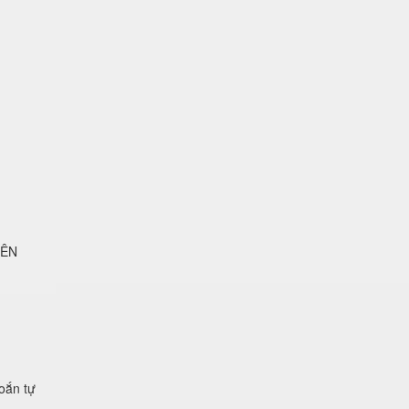
LÊN
xoắn tự