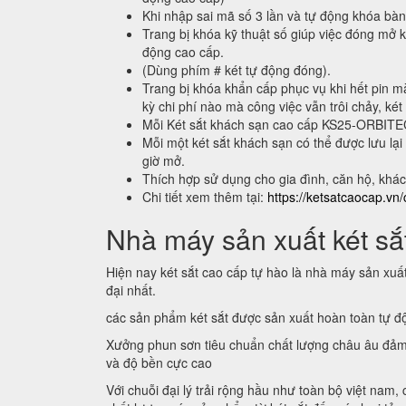
Khi nhập sai mã số 3 lần và tự động khóa bà
Trang bị khóa kỹ thuật số giúp việc đóng mở k
động cao cấp.
(Dùng phím # két tự động đóng).
Trang bị khóa khẩn cấp phục vụ khi hết pin m
kỳ chi phí nào mà công việc vẫn trôi chảy, két
Mỗi Két sắt khách sạn cao cấp KS25-ORBIT
Mỗi một két sắt khách sạn có thể được lưu 
giờ mở.
Thích hợp sử dụng cho gia đình, căn hộ, khá
Chi tiết xem thêm tại:
https://ketsatcaocap.vn/
Nhà máy sản xuất két sắt
Hiện nay két sắt cao cấp tự hào là nhà máy sản xuấ
đại nhất.
các sản phẩm két sắt được sản xuất hoàn toàn tự 
Xưởng phun sơn tiêu chuẩn chất lượng châu âu đảm
và độ bền cực cao
Với chuỗi đại lý trải rộng hầu như toàn bộ việt nam,