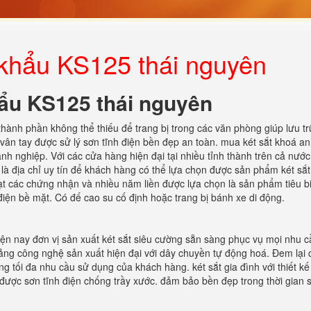
p khẩu KS125 thái nguyên
hẩu KS125 thái nguyên
 thành phần không thể thiếu để trang bị trong các văn phòng giúp lưu t
 vân tay được sử lý sơn tĩnh điện bền đẹp an toàn. mua két sắt khoá an
anh nghiệp. Với các cửa hàng hiện đại tại nhiều tỉnh thành trên cả nước
 là địa chỉ uy tín để khách hàng có thể lựa chọn được sản phẩm két sắt
đạt các chứng nhận và nhiều năm liền được lựa chọn là sản phẩm tiêu b
 điện bề mặt. Có đế cao su cố định hoặc trang bị bánh xe di động.
Hiện nay đơn vị sản xuất két sắt siêu cường sẵn sàng phục vụ mọi nhu 
ảng công nghệ sản xuất hiện đại với dây chuyền tự động hoá. Đem lại 
 tối đa nhu cầu sử dụng của khách hàng. két sắt gia đình với thiết kế 
được sơn tĩnh điện chống trầy xước. đảm bảo bền đẹp trong thời gian 