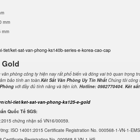
mm
40 mm
25 mm
hi-tiet/ket-sat-van-phong-ks140b-series-e-korea-cao-cap
E Gold
c văn phòng công ty hiện nay rất phổ biến và đóng vai trò quan trọng t
đảm bảo tính an toàn.
Két Sắt Văn Phòng Uy Tín Nhất
Chúng tôi công 
 Phòng
với đầy đủ tính năng và tiện ích.
Hotline: 0982770404
.
Két sắt
vn/chi-tiet/ket-sat-van-phong-ks125-e-gold
uẩn Quốc Tế SGS:
1:2015 chứng nhận số VN16/00059.
ường: ISO 14001:2015 Certificate Registration No. 000568-1-VN-1-EMS
Certificate Registration No. 000568-5-VN-1-HS