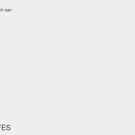
ch sạn
FES