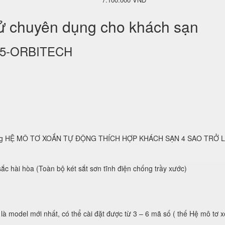
tử chuyên dụng cho khách sạn
KS25-ORBITECH
 dụng HỆ MÔ TƠ XOẮN TỰ ĐỘNG THÍCH HỢP KHÁCH SẠN 4 SAO TRỞ 
ắc hài hòa (Toàn bộ két sắt sơn tĩnh điện chống trầy xước)
 là model mới nhất, có thể cài đặt được từ 3 – 6 mã số ( thế Hệ mô tơ 