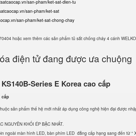
etsatcaocap.vn/san-pham/ket-sat-dien-tu
tsatcaocap.vn/san-pham/ket-sat
caocap.vn/san-pham/ket-sat-chong-chay
982770404 hoặc xem thêm các sản phẩm tủ sắt chống cháy 4 cánh WELKO
hóa điện tử đang được ưa chuộng
ử
KS140B-Series E Korea cao cấp
thuộc sản phẩm thế hệ mới nhất áp dụng công nghệ hiện đại được nhậ
C NGUYÊN KHỐI ÉP BẬC NHẤT.
 pin ngoài màn hình LED, bàn phím LED đẳng cấp hạng sang đến từ “ 