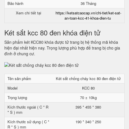
Bảo hành
36 Tháng
Xem chi tiết tại
https://ketsatcaocap.vn/chi-tiet/ket-sat-
an-toan-kcc-41-khoa-dien-tu
Két sắt kcc 80 đen khóa điện tử
Sản phẩm két KCC80 khóa được tử trang bị hệ thống mã khóa
hiện đại nhất hiện nay. Trọng lượng phù hợp để trang bị cho gia
đình ở chung cư.
Tên sản phẩm
Két sắt chống cháy kcc 80 đen điện tử
Model
KCC 80
Trọng lượng
70 ± 10kg
Kích thước ngoài ( C * R
395 * 455 * 380
* S ) mm
Kích thước sử dụng ( C *
190 * 340 * 250
R * S ) mm