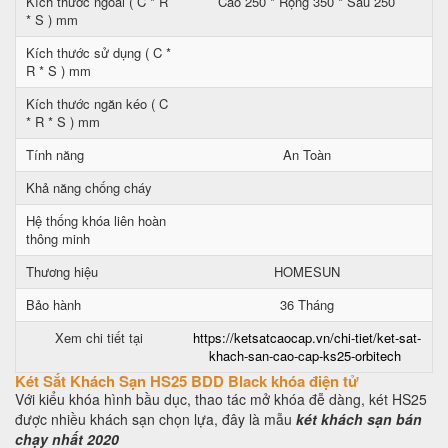
Kích thước ngoài ( C * R
Cao 250 * Rộng 350 * Sâu 250
* S ) mm
Kích thước sử dụng ( C *
R * S ) mm
Kích thước ngăn kéo ( C
* R * S ) mm
Tính năng
An Toàn
Khả năng chống cháy
Hệ thống khóa liên hoàn
thông minh
Thương hiệu
HOMESUN
Bảo hành
36 Tháng
Xem chi tiết tại
https://ketsatcaocap.vn/chi-tiet/ket-sat-
khach-san-cao-cap-ks25-orbitech
Két Sắt Khách Sạn HS25 BDD Black khóa điện tử
Với kiểu khóa hình bầu dục, thao tác mở khóa đễ dàng, két HS25
được nhiều khách sạn chọn lựa, đây là mẫu
két khách sạn bán
chạy nhất 2020