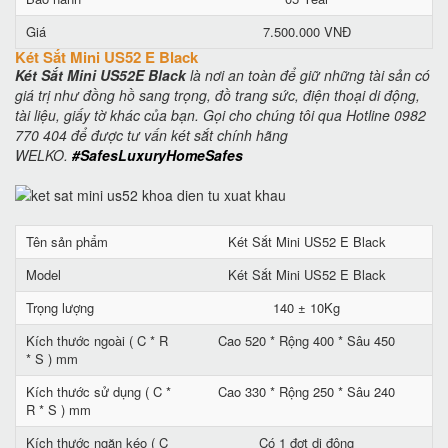
Giá
7.500.000 VNĐ
Két Sắt Mini US52 E Black
Két Sắt Mini US52E Black
là nơi an toàn để giữ những tài sản có
giá trị như đồng hồ sang trọng, đồ trang sức, điện thoại di động,
tài liệu, giấy tờ khác của bạn. Gọi cho chúng tôi qua Hotline 0982
770 404 để được tư vấn két sắt chính hãng
WELKO.
#SafesLuxuryHomeSafes
Tên sản phẩm
Két Sắt Mini US52 E Black
Model
Két Sắt Mini US52 E Black
Trọng lượng
140 ± 10Kg
Kích thước ngoài ( C * R
Cao 520 * Rộng 400 * Sâu 450
* S ) mm
Kích thước sử dụng ( C *
Cao 330 * Rộng 250 * Sâu 240
R * S ) mm
Kích thước ngăn kéo ( C
Có 1 đợt di động