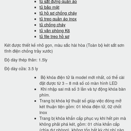
tủ sắt đựng quần áo
tủ bảo mật
tủ hồ sơ chống cháy
tủ treo quần áo inox
tủ chống cháy
tủ văn phòng K6
tủ file treo hồ sơ
Két được thiết kế nhỏ gọn, màu sắc hài hòa (Toàn bộ két sắt sơn
tĩnh điện chống trầy xước)
Độ dày thép thân: 1.5ly
Độ dày cửa: 3.5 ly
Bộ khóa điện tử là model mới nhất, có thể cài
đặt được từ 3 – 8 mã số có màn hình LED
Khi nhập sai mã số 3 lần và tự động khóa bàn
phím.
Trang bị khóa kỹ thuật số giúp việc đóng mở
két thuận tiện gồm: 01 khóa điện tử, 02 chốt
inox
Trang bị khóa khẩn cấp phục vụ khi hết pin mà
không phải phá két, gồm: 01 chìa khẩn cấp
(chìa dự phòng). không tốn bất kỳ chi phí nào