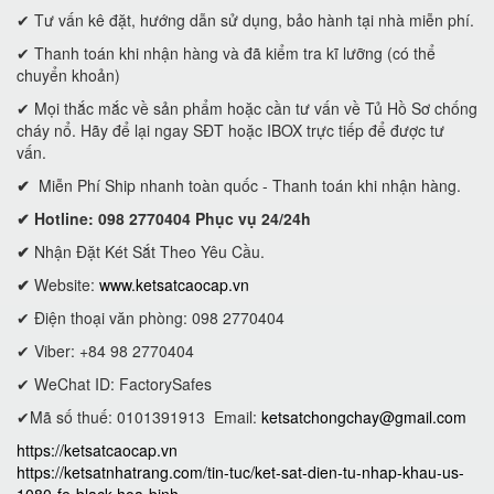
✔ Tư vấn kê đặt, hướng dẫn sử dụng, bảo hành tại nhà miễn phí.
✔ Thanh toán khi nhận hàng và đã kiểm tra kĩ lưỡng (có thể
chuyển khoản)
✔ Mọi thắc mắc về sản phẩm hoặc cần tư vấn về Tủ Hồ Sơ chống
cháy nổ. Hãy để lại ngay SĐT hoặc IBOX trực tiếp để được tư
vấn.
✔
Miễn Phí Ship nhanh toàn quốc - Thanh toán khi nhận hàng.
✔ Hotline: 098 2770404 Phục vụ 24/24h
✔
Nhận Đặt Két Sắt Theo Yêu Cầu.
✔
Website:
www.ketsatcaocap.vn
✔ Điện thoại văn phòng: 098 2770404
✔ Viber: +84 98 2770404
✔ WeChat ID: FactorySafes
✔Mã số thuế: 0101391913
Email:
ketsatchongchay@gmail.com
https://ketsatcaocap.vn
https://ketsatnhatrang.com/tin-tuc/ket-sat-dien-tu-nhap-khau-us-