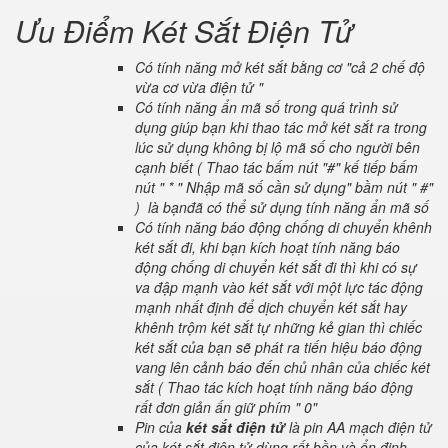
Ưu Điểm Két Sắt Điện Tử
Có tính năng mở két sắt bằng cơ "cả 2 chế độ
vừa cơ vừa điện tử "
Có tính năng ẩn mã số trong quá trình sử
dụng giúp bạn khi thao tác mở két sắt ra trong
lúc sử dụng không bị lộ mã số cho người bên
cạnh biết ( Thao tác bấm nút "#" kế tiếp bấm
nút " * " Nhập mã số cần sử dụng" bầm nút " #"
) là bạnđã có thể sử dụng tính năng ẩn mã số
Có tính năng báo động chống di chuyển khênh
két sắt đi, khi bạn kích hoạt tính năng báo
động chống di chuyển két sắt đi thì khi có sự
va đập mạnh vào két sắt với một lực tác động
mạnh nhất định để dịch chuyển két sắt hay
khênh trộm két sắt tự những kẻ gian thì chiếc
két sắt của bạn sẽ phát ra tiến hiệu báo động
vang lên cảnh báo đến chủ nhân của chiếc két
sắt ( Thao tác kích hoạt tính năng báo động
rất đơn giản ấn giữ phím " 0"
Pin của
két sắt điện tử
là pin AA mạch điện tử
của két sắt điện tử dùng rất bền và ổn định