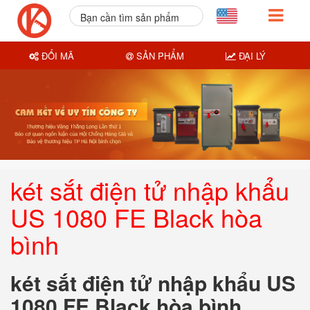
Bạn cần tìm sản phẩm
nào?
ĐỔI MÃ
SẢN PHẨM
ĐẠI LÝ
két sắt điện tử nhập khẩu
US 1080 FE Black hòa
bình
két sắt điện tử nhập khẩu US
1080 FE Black hòa bình