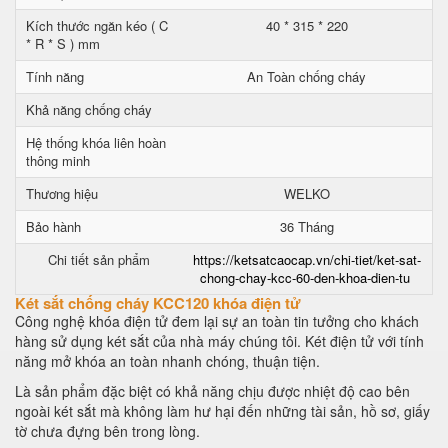
Kích thước ngăn kéo ( C
40 * 315 * 220
* R * S ) mm
Tính năng
An Toàn chống cháy
Khả năng chống cháy
Hệ thống khóa liên hoàn
thông minh
Thương hiệu
WELKO
Bảo hành
36 Tháng
Chi tiết sản phẩm
https://ketsatcaocap.vn/chi-tiet/ket-sat-
chong-chay-kcc-60-den-khoa-dien-tu
Két sắt chống cháy KCC120 khóa điện tử
Công nghệ khóa điện tử đem lại sự an toàn tin tưởng cho khách
hàng sử dụng két sắt của nhà máy chúng tôi. Két điện tử với tính
năng mở khóa an toàn nhanh chóng, thuận tiện.
Là sản phẩm đặc biệt có khả năng chịu được nhiệt độ cao bên
ngoài két sắt mà không làm hư hại đến những tài sản, hồ sơ, giấy
tờ chưa đựng bên trong lòng.