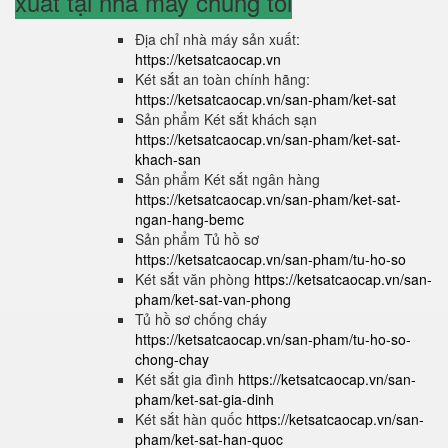
xuất tại nhà máy chúng tôi
Địa chỉ nhà máy sản xuất:
https://ketsatcaocap.vn
Két sắt an toàn chính hãng:
https://ketsatcaocap.vn/san-pham/ket-sat
Sản phẩm Két sắt khách sạn
https://ketsatcaocap.vn/san-pham/ket-sat-
khach-san
Sản phẩm Két sắt ngân hàng
https://ketsatcaocap.vn/san-pham/ket-sat-
ngan-hang-bemc
Sản phẩm Tủ hồ sơ
https://ketsatcaocap.vn/san-pham/tu-ho-so
Két sắt văn phòng
https://ketsatcaocap.vn/san-
pham/ket-sat-van-phong
Tủ hồ sơ chống cháy
https://ketsatcaocap.vn/san-pham/tu-ho-so-
chong-chay
Két sắt gia đình
https://ketsatcaocap.vn/san-
pham/ket-sat-gia-dinh
Két sắt hàn quốc
https://ketsatcaocap.vn/san-
pham/ket-sat-han-quoc