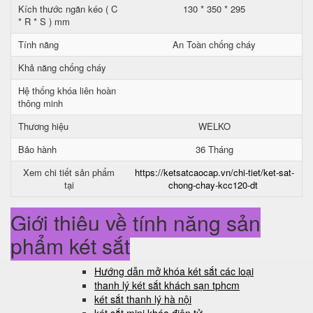
Kích thước ngăn kéo ( C
130 * 350 * 295
* R * S ) mm
Tính năng
An Toàn chống cháy
Khả năng chống cháy
Hệ thống khóa liên hoàn
thông minh
Thương hiệu
WELKO
Bảo hành
36 Tháng
Xem chi tiết sản phẩm
https://ketsatcaocap.vn/chi-tiet/ket-sat-
tại
chong-chay-kcc120-dt
Giới thiệu về tính năng sản
phẩm két sắt
Hướng dẫn mở khóa két sắt các loại
thanh lý két sắt khách sạn tphcm
két sắt thanh lý hà nội