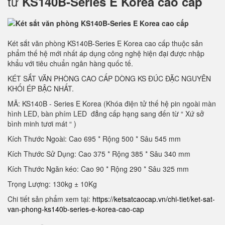
tử
KS140B-Series E Korea cao cấp
Két sắt văn phòng KS140B-Series E Korea cao cấp thuộc sản
phẩm thế hệ mới nhất áp dụng công nghệ hiện đại được nhập
khẩu với tiêu chuẩn ngân hàng quốc tế.
KÉT SẮT VĂN PHÒNG CAO CẤP DÒNG KS ĐÚC ĐẶC NGUYÊN
KHỐI ÉP BẬC NHẤT.
MÃ: KS140B - Series E Korea (Khóa điện tử thế hệ pin ngoài màn
hình LED, bàn phím LED đẳng cấp hạng sang đến từ “ Xứ sở
bình minh tươi mát “ )
Kích Thước Ngoài: Cao 695 * Rộng 500 * Sâu 545 mm
Kích Thước Sử Dụng: Cao 375 * Rộng 385 * Sâu 340 mm
Kích Thước Ngăn kéo: Cao 90 * Rộng 290 * Sâu 325 mm
Trọng Lượng: 130kg ± 10Kg
Chi tiết sản phẩm xem tại:
https://ketsatcaocap.vn/chi-tiet/ket-sat-
van-phong-ks140b-series-e-korea-cao-cap