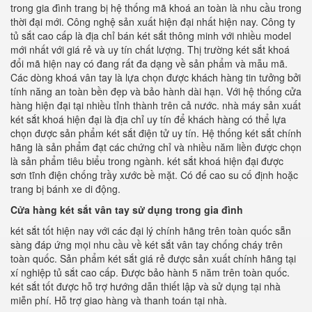
trong gia đình trang bị hệ thống mã khoá an toàn là nhu cầu trong
thời đại mới. Công nghệ sản xuất hiện đại nhất hiện nay. Công ty
tủ sắt cao cấp là địa chỉ bán két sắt thông minh với nhiều model
mới nhất với giá rẻ và uy tín chất lượng. Thị trường két sắt khoá
đổi mã hiện nay có đang rất đa dạng về sản phẩm và mẫu mã.
Các dòng khoá vân tay là lựa chọn được khách hàng tin tưởng bởi
tính năng an toàn bền đẹp và bảo hành dài hạn. Với hệ thống cửa
hàng hiện đại tại nhiều tỉnh thành trên cả nước. nhà máy sản xuất
két sắt khoá hiện đại là địa chỉ uy tín để khách hàng có thể lựa
chọn được sản phẩm két sắt điện tử uy tín. Hệ thống két sắt chính
hãng là sản phẩm đạt các chứng chỉ và nhiều năm liền được chọn
là sản phẩm tiêu biểu trong ngành. két sắt khoá hiện đại được
sơn tĩnh điện chống trầy xước bề mặt. Có đế cao su cố định hoặc
trang bị bánh xe di động.
Cửa hàng két sắt vân tay sử dụng trong gia đình
két sắt tốt hiện nay với các đại lý chính hãng trên toàn quốc sẵn
sàng đáp ứng mọi nhu cầu về két sắt vân tay chống cháy trên
toàn quốc. Sản phẩm két sắt giá rẻ được sản xuất chính hãng tại
xí nghiệp tủ sắt cao cấp. Được bảo hành 5 năm trên toàn quốc.
két sắt tốt được hỗ trợ hướng dẫn thiết lập và sử dụng tại nhà
miễn phí. Hỗ trợ giao hàng và thanh toán tại nhà.