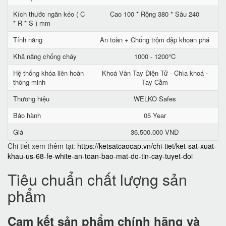
Kích thước ngăn kéo ( C
Cao 100 * Rộng 380 * Sâu 240
* R * S ) mm
Tính năng
An toàn + Chống trộm đập khoan phá
Khả năng chống cháy
1000 - 1200°C
Hệ thống khóa liên hoàn
Khoá Vân Tay Điện Tử - Chìa khoá -
thông minh
Tay Cầm
Thương hiệu
WELKO Safes
Bảo hành
05 Year
Giá
36.500.000 VNĐ
Chi tiết xem thêm tại:
https://ketsatcaocap.vn/chi-tiet/ket-sat-xuat-
khau-us-68-fe-white-an-toan-bao-mat-do-tin-cay-tuyet-doi
Tiêu chuẩn chất lượng sản
phẩm
Cam kết
sản phẩm chính hãng và