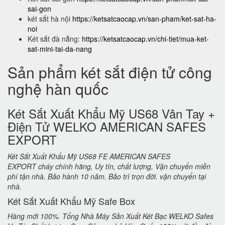
sai-gon
két sắt hà nội
https://ketsatcaocap.vn/san-pham/ket-sat-ha-
noi
Két sắt đà nẵng:
https://ketsatcaocap.vn/chi-tiet/mua-ket-
sat-mini-tai-da-nang
Sản phẩm két sắt điện tử công
nghệ hàn quốc
Két Sắt Xuất Khẩu Mỹ US68 Vân Tay +
Điện Tử WELKO AMERICAN SAFES
EXPORT
Két Sắt Xuất Khẩu Mỹ US68 FE AMERICAN SAFES
EXPORT cháy chính hãng, Uy tín, chất lượng, Vận chuyển miễn
phí tận nhà. Bảo hành 10 năm. Bảo trì trọn đời. vận chuyển tại
nhà.
Két Sắt Xuất Khẩu Mỹ Safe Box
Hàng mới 100%. Tổng Nhà Máy Sản Xuất Két Bạc WELKO Safes