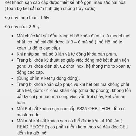
Két khách sạn cao cấp được thiết kế nhỏ gọn, màu sắc hài hòa
(Toàn bộ két sắt sơn tĩnh điện chống trầy xước)
Độ dày thép thân: 1.5ly
Độ dày cửa: 3.5 ly
Mỗi chiếc két sắt đều trang bị bộ khóa điện tử là model mới
nhất, có thể cài đặt được từ 3 – 6 mã số ( thế Hệ mô tơ
xoắn tự động cao cấp)
Khi nhập sai mã số 3 lần và tự động khóa bàn phím.
Trang bị khóa kỹ thuật số giúp việc đóng mở két thuận tiện
gồm: 01 khóa điện tử, 02 chốt inox, hệ thống mô tơ xoắn tự
động cao cấp.
(Dùng phím # két tự động đóng).
Trang bị khóa khẩn cấp phục vụ khi hết pin mà không phải
phá két, gồm: 01 chìa khẩn cấp (chìa dự phòng). không tốn
bất kỳ chi phí nào mà công việc vẫn trôi chảy, két vẫn an
toàn..
Mỗi Két sắt khách sạn cao cấp KS25-ORBITECH đều có
mastercode
Mỗi một két sắt khách sạn có thể được lưu lại 100 lần (
READ RECORD) có phần mềm kèm theo và đầu đọc CEU
kiểm tra giờ mở.