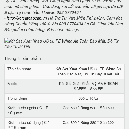
Uy Tín Chất Lượng Cao. Công nghệ Hàn Quốc 100% với đầy đủ
mẫu mã chủng loại - Các dòng két sắt cao cấp với giá cực ưu đãi
& dịch vụ hoàn hảo. Hotline: 098 2770404
-
http://ketsatcaocap.vn
Hỗ Trợ Tư Vấn Miễn Phí 24/24. Cam Kết
Hàng Chuẩn Hãng 100%, Alo 098 2770404 Là Có, Giao Tận Nhà.
Sản phẩm chính hãng. Bảo hành dài hạn.
Thông tin sản phẩm
Tên sản phẩm
Két Sắt Xuất Khẩu US 68 FE White An
Toàn Bảo Mật, Độ Tin Cậy Tuyệt Đối
Model
Két Sắt Xuất Khẩu Mỹ AMERICAN
SAFES US68 FE
Trọng lượng
300 ± 10Kg
Kích thước ngoài ( C * R
Cao 680 * Rộng 520 * Sâu 500
* S ) mm
Kích thước sử dụng ( C *
Cao 300 * Rộng 380 * Sâu 300
R * S ) mm