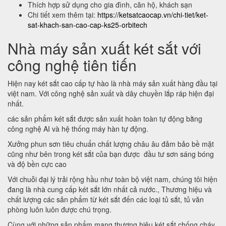
Thích hợp sử dụng cho gia đình, căn hộ, khách sạn
Chi tiết xem thêm tại:
https://ketsatcaocap.vn/chi-tiet/ket-
sat-khach-san-cao-cap-ks25-orbitech
Nhà máy sản xuất két sắt với
công nghệ tiên tiến
Hiện nay két sắt cao cấp tự hào là nhà máy sản xuất hàng đầu tại
việt nam. Với công nghệ sản xuất và dây chuyền lắp ráp hiện đại
nhất.
các sản phẩm két sắt được sản xuất hoàn toàn tự động bằng
công nghệ AI và hệ thống máy hàn tự động.
Xưởng phun sơn tiêu chuẩn chất lượng châu âu đảm bảo bề mặt
cũng như bên trong két sắt của bạn được đầu tư sơn sáng bóng
và độ bền cực cao
Với chuỗi đại lý trải rộng hầu như toàn bộ việt nam, chúng tôi hiện
đang là nhà cung cấp két sắt lớn nhất cả nước., Thương hiệu và
chất lượng các sản phẩm từ két sắt đến các loại tủ sắt, tủ văn
phòng luôn luôn được chú trọng.
Cùng với những sản phẩm mang thương hiệu két sắt chống cháy