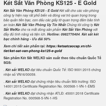
Két Sắt Văn Phòng KS125 - E Gold
Két Sắt Văn Phòng KS125 - E Gold
Két sắt cho các văn phòng
công ty hiện nay rất phổ biến và đóng vai trò quan trọng trong
bảo quản tiền bạc, con dấu các giấy tờ quan trọng đảm bảo tính
an toàn.
Két Sắt Văn Phòng Uy Tín Nhất
Chúng tôi công ty
Két
Sắt WelKo
cho ra mắt dòng sản phẩm
Két Sắt Văn Phòng
với
đầy đủ tính năng và tiện ích.
Hotline: 0982770404
.
Két sắt két
bạc chính hãng - Ưu đãi 50%
Xem chi tiết sản phẩm tại:
https://ketsatcaocap.vn/chi-
tiet/ket-sat-van-phong-ks125-e-gold
Sản phẩm Két Sắt WELKO sản xuất theo tiêu chuẩn Quốc Tế
SGS:
.
Két sắt WELKO
đạt tiêu chuẩn Quốc Tế
: ISO 9001:2015 chứng
nhận số VN16/00059.
.
Két sắt WELKO
đạt c
hứng nhận tiêu chuẩn Môi trường: ISO
14001:2015 Certificate Registration No. 000568-1-VN-1-EMS
.
Két sắt WELKO
đạt
chứng nhận ATLĐ: 45001:2018 Certificate
Registration No. 000568-5-VN-1-HS