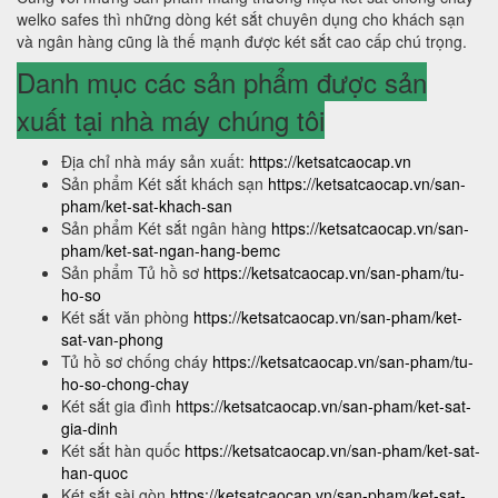
welko safes thì những dòng két sắt chuyên dụng cho khách sạn
và ngân hàng cũng là thế mạnh được két sắt cao cấp chú trọng.
Danh mục các sản phẩm được sản
xuất tại nhà máy chúng tôi
Địa chỉ nhà máy sản xuất:
https://ketsatcaocap.vn
Sản phẩm Két sắt khách sạn
https://ketsatcaocap.vn/san-
pham/ket-sat-khach-san
Sản phẩm Két sắt ngân hàng
https://ketsatcaocap.vn/san-
pham/ket-sat-ngan-hang-bemc
Sản phẩm Tủ hồ sơ
https://ketsatcaocap.vn/san-pham/tu-
ho-so
Két sắt văn phòng
https://ketsatcaocap.vn/san-pham/ket-
sat-van-phong
Tủ hồ sơ chống cháy
https://ketsatcaocap.vn/san-pham/tu-
ho-so-chong-chay
Két sắt gia đình
https://ketsatcaocap.vn/san-pham/ket-sat-
gia-dinh
Két sắt hàn quốc
https://ketsatcaocap.vn/san-pham/ket-sat-
han-quoc
Két sắt sài gòn
https://ketsatcaocap.vn/san-pham/ket-sat-