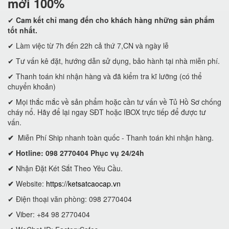
mới 100%
✔
Cam kết
chỉ mang đến cho khách hàng những sản phẩm
tốt nhất.
✔ Làm việc từ 7h đến 22h cả thứ 7,CN và ngày lễ
✔ Tư vấn kê đặt, hướng dẫn sử dụng, bảo hành tại nhà miễn phí.
✔ Thanh toán khi nhận hàng và đã kiểm tra kĩ lưỡng (có thể
chuyển khoản)
✔ Mọi thắc mắc về sản phẩm hoặc cần tư vấn về Tủ Hồ Sơ chống
cháy nổ. Hãy để lại ngay SĐT hoặc IBOX trực tiếp để được tư
vấn.
✔
Miễn Phí Ship nhanh toàn quốc - Thanh toán khi nhận hàng.
✔ Hotline: 098 2770404 Phục vụ 24/24h
✔
Nhận Đặt Két Sắt Theo Yêu Cầu.
✔
Website:
https://ketsatcaocap.vn
✔ Điện thoại văn phòng: 098 2770404
✔ Viber: +84 98 2770404