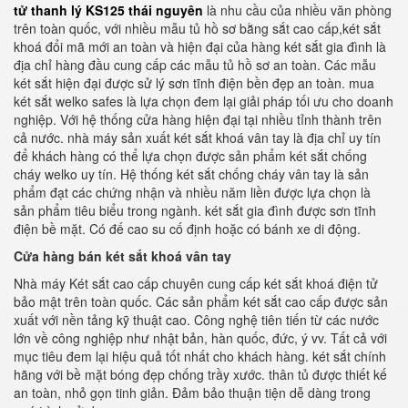
tử thanh lý KS125 thái nguyên
là nhu cầu của nhiều văn phòng
trên toàn quốc, với nhiều mẫu tủ hồ sơ bằng sắt cao cấp,két sắt
khoá đổi mã mới an toàn và hiện đại của hàng két sắt gia đình là
địa chỉ hàng đầu cung cấp các mẫu tủ hồ sơ an toàn. Các mẫu
két sắt hiện đại được sử lý sơn tĩnh điện bền đẹp an toàn. mua
két sắt welko safes là lựa chọn đem lại giải pháp tối ưu cho doanh
nghiệp. Với hệ thống cửa hàng hiện đại tại nhiều tỉnh thành trên
cả nước. nhà máy sản xuất két sắt khoá vân tay là địa chỉ uy tín
để khách hàng có thể lựa chọn được sản phẩm két sắt chống
cháy welko uy tín. Hệ thống két sắt chống cháy vân tay là sản
phẩm đạt các chứng nhận và nhiều năm liền được lựa chọn là
sản phẩm tiêu biểu trong ngành. két sắt gia đình được sơn tĩnh
điện bề mặt. Có đế cao su cố định hoặc có bánh xe di động.
Cửa hàng bán két sắt khoá vân tay
Nhà máy Két sắt cao cấp chuyên cung cấp két sắt khoá điện tử
bảo mật trên toàn quốc. Các sản phẩm két sắt cao cấp được sản
xuất với nền tảng kỹ thuật cao. Công nghệ tiên tiến từ các nước
lớn về công nghiệp như nhật bản, hàn quốc, đức, ý vv. Tất cả với
mục tiêu đem lại hiệu quả tốt nhất cho khách hàng. két sắt chính
hãng với bề mặt bóng đẹp chống trầy xước. thân tủ được thiết kế
an toàn, nhỏ gọn tinh giản. Đảm bảo thuận tiện dễ dàng trong