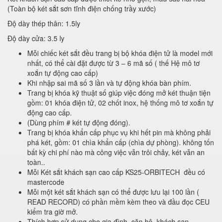
(Toàn bộ két sắt sơn tĩnh điện chống trầy xước)
Độ dày thép thân: 1.5ly
Độ dày cửa: 3.5 ly
Mỗi chiếc két sắt đều trang bị bộ khóa điện tử là model mới
nhất, có thể cài đặt được từ 3 – 6 mã số ( thế Hệ mô tơ
xoắn tự động cao cấp)
Khi nhập sai mã số 3 lần và tự động khóa bàn phím.
Trang bị khóa kỹ thuật số giúp việc đóng mở két thuận tiện
gồm: 01 khóa điện tử, 02 chốt inox, hệ thống mô tơ xoắn tự
động cao cấp.
(Dùng phím # két tự động đóng).
Trang bị khóa khẩn cấp phục vụ khi hết pin mà không phải
phá két, gồm: 01 chìa khẩn cấp (chìa dự phòng). không tốn
bất kỳ chi phí nào mà công việc vẫn trôi chảy, két vẫn an
toàn..
Mỗi Két sắt khách sạn cao cấp KS25-ORBITECH đều có
mastercode
Mỗi một két sắt khách sạn có thể được lưu lại 100 lần (
READ RECORD) có phần mềm kèm theo và đầu đọc CEU
kiểm tra giờ mở.
Thích hợp sử dụng cho gia đình, căn hộ, khách sạn