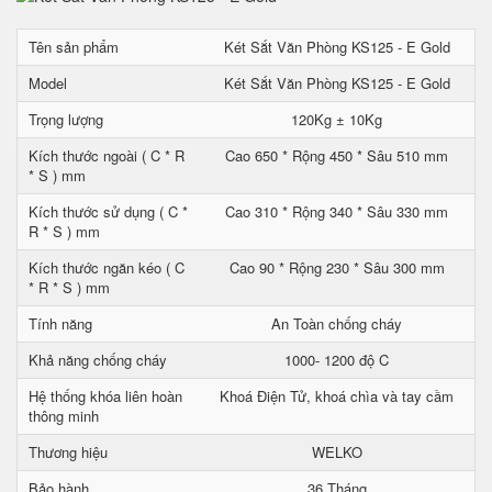
Tên sản phẩm
Két Sắt Văn Phòng KS125 - E Gold
Model
Két Sắt Văn Phòng KS125 - E Gold
Trọng lượng
120Kg ± 10Kg
Kích thước ngoài ( C * R
Cao 650 * Rộng 450 * Sâu 510 mm
* S ) mm
Kích thước sử dụng ( C *
Cao 310 * Rộng 340 * Sâu 330 mm
R * S ) mm
Kích thước ngăn kéo ( C
Cao 90 * Rộng 230 * Sâu 300 mm
* R * S ) mm
Tính năng
An Toàn chống cháy
Khả năng chống cháy
1000- 1200 độ C
Hệ thống khóa liên hoàn
Khoá Điện Tử, khoá chìa và tay cầm
thông minh
Thương hiệu
WELKO
Bảo hành
36 Tháng