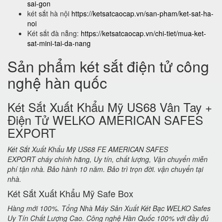
sai-gon
két sắt hà nội
https://ketsatcaocap.vn/san-pham/ket-sat-ha-
noi
Két sắt đà nẵng:
https://ketsatcaocap.vn/chi-tiet/mua-ket-
sat-mini-tai-da-nang
Sản phẩm két sắt điện tử công
nghệ hàn quốc
Két Sắt Xuất Khẩu Mỹ US68 Vân Tay +
Điện Tử WELKO AMERICAN SAFES
EXPORT
Két Sắt Xuất Khẩu Mỹ US68 FE AMERICAN SAFES
EXPORT cháy chính hãng, Uy tín, chất lượng, Vận chuyển miễn
phí tận nhà. Bảo hành 10 năm. Bảo trì trọn đời. vận chuyển tại
nhà.
Két Sắt Xuất Khẩu Mỹ Safe Box
Hàng mới 100%. Tổng Nhà Máy Sản Xuất Két Bạc WELKO Safes
Uy Tín Chất Lượng Cao. Công nghệ Hàn Quốc 100% với đầy đủ