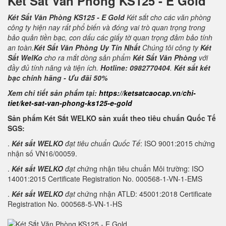
Két Sắt Văn Phòng KS125 - E Gold
Két Sắt Văn Phòng KS125 - E Gold
Két sắt cho các văn phòng
công ty hiện nay rất phổ biến và đóng vai trò quan trọng trong
bảo quản tiền bạc, con dấu các giấy tờ quan trọng đảm bảo tính
an toàn.
Két Sắt Văn Phòng Uy Tín Nhất
Chúng tôi công ty
Két
Sắt WelKo
cho ra mắt dòng sản phẩm
Két Sắt Văn Phòng
với
đầy đủ tính năng và tiện ích.
Hotline: 0982770404
.
Két sắt két
bạc chính hãng - Ưu đãi 50%
Xem chi tiết sản phẩm tại:
https://ketsatcaocap.vn/chi-
tiet/ket-sat-van-phong-ks125-e-gold
Sản phẩm Két Sắt WELKO sản xuất theo tiêu chuẩn Quốc Tế
SGS:
.
Két sắt WELKO
đạt tiêu chuẩn Quốc Tế
: ISO 9001:2015 chứng
nhận số VN16/00059.
.
Két sắt WELKO
đạt c
hứng nhận tiêu chuẩn Môi trường: ISO
14001:2015 Certificate Registration No. 000568-1-VN-1-EMS
.
Két sắt WELKO
đạt
chứng nhận ATLĐ: 45001:2018 Certificate
Registration No. 000568-5-VN-1-HS