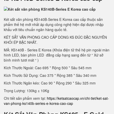
Két sắt văn phòng KS140B-Series E Korea cao cấp thuộc sản
phẩm thế hệ mới nhất áp dụng công nghệ hiện đại được nhập
khẩu với tiêu chuẩn ngân hàng quốc tế.
KÉT SẮT VĂN PHÒNG CAO CẤP DÒNG KS ĐÚC ĐẶC NGUYÊN
KHỐI ÉP BẬC NHẤT.
MÃ: KS140B - Series E Korea (Khóa điện tử thế hệ pin ngoài màn
hình LED, bàn phím LED đẳng cấp hạng sang đến từ “ Xứ sở
bình minh tươi mát “ )
Kích Thước Ngoài: Cao 695 * Rộng 500 * Sâu 545 mm
Kích Thước Sử Dụng: Cao 375 * Rộng 385 * Sâu 340 mm
Kích Thước Ngăn kéo: Cao 90 * Rộng 290 * Sâu 325 mm
Trọng Lượng: 130kg ± 10Kg
Chi tiết sản phẩm xem tại:
https://ketsatcaocap.vn/chi-tiet/ket-sat-
van-phong-ks140b-series-e-korea-cao-cap