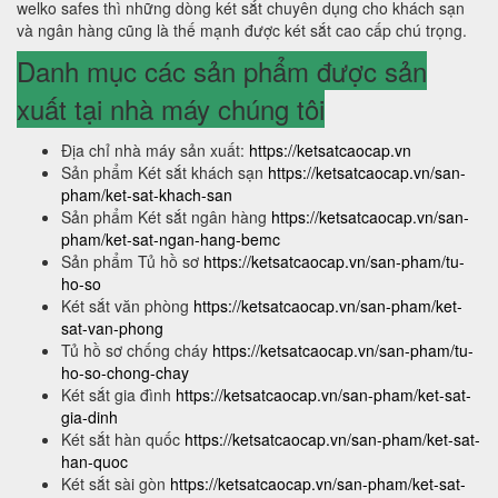
welko safes thì những dòng két sắt chuyên dụng cho khách sạn
và ngân hàng cũng là thế mạnh được két sắt cao cấp chú trọng.
Danh mục các sản phẩm được sản
xuất tại nhà máy chúng tôi
Địa chỉ nhà máy sản xuất:
https://ketsatcaocap.vn
Sản phẩm Két sắt khách sạn
https://ketsatcaocap.vn/san-
pham/ket-sat-khach-san
Sản phẩm Két sắt ngân hàng
https://ketsatcaocap.vn/san-
pham/ket-sat-ngan-hang-bemc
Sản phẩm Tủ hồ sơ
https://ketsatcaocap.vn/san-pham/tu-
ho-so
Két sắt văn phòng
https://ketsatcaocap.vn/san-pham/ket-
sat-van-phong
Tủ hồ sơ chống cháy
https://ketsatcaocap.vn/san-pham/tu-
ho-so-chong-chay
Két sắt gia đình
https://ketsatcaocap.vn/san-pham/ket-sat-
gia-dinh
Két sắt hàn quốc
https://ketsatcaocap.vn/san-pham/ket-sat-
han-quoc
Két sắt sài gòn
https://ketsatcaocap.vn/san-pham/ket-sat-