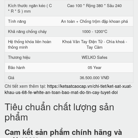
Kích thước ngăn kéo ( C
Cao 100 * Rộng 380 * Sâu 240
* R * S ) mm
Tính năng
An toàn + Chống trộm đập khoan phá
Khả năng chống cháy
1000 - 1200°C
Hệ thống khóa liên hoàn
Khoá Vân Tay Điện Tử - Chìa khoá -
thông minh
Tay Cầm
Thương hiệu
WELKO Safes
Bảo hành
05 Year
Giá
36.500.000 VNĐ
Chi tiết xem thêm tại:
https://ketsatcaocap.vn/chi-tiet/ket-sat-xuat-
khau-us-68-fe-white-an-toan-bao-mat-do-tin-cay-tuyet-doi
Tiêu chuẩn chất lượng sản
phẩm
Cam kết
sản phẩm chính hãng và