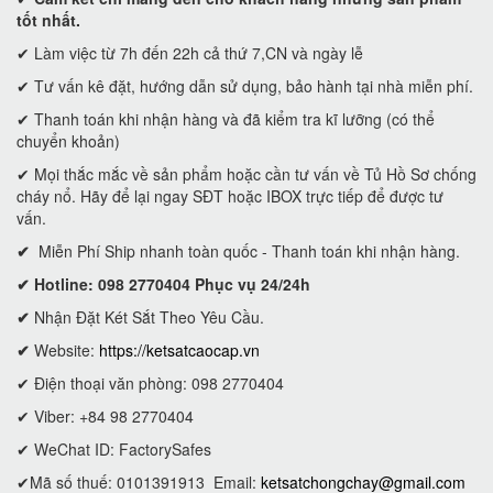
tốt nhất.
✔ Làm việc từ 7h đến 22h cả thứ 7,CN và ngày lễ
✔ Tư vấn kê đặt, hướng dẫn sử dụng, bảo hành tại nhà miễn phí.
✔ Thanh toán khi nhận hàng và đã kiểm tra kĩ lưỡng (có thể
chuyển khoản)
✔ Mọi thắc mắc về sản phẩm hoặc cần tư vấn về Tủ Hồ Sơ chống
cháy nổ. Hãy để lại ngay SĐT hoặc IBOX trực tiếp để được tư
vấn.
✔
Miễn Phí Ship nhanh toàn quốc - Thanh toán khi nhận hàng.
✔ Hotline: 098 2770404 Phục vụ 24/24h
✔
Nhận Đặt Két Sắt Theo Yêu Cầu.
✔
Website:
https://ketsatcaocap.vn
✔ Điện thoại văn phòng: 098 2770404
✔ Viber: +84 98 2770404
✔ WeChat ID: FactorySafes
✔Mã số thuế: 0101391913
Email:
ketsatchongchay@gmail.com