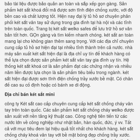
bảo tài liệu được bảo quản an toàn và sắp xếp gọn gàng. Sản
phẩm két sắt khoá đổi mã được sơn tĩnh điện chống xước, với độ
bền cao và chất lượng tốt. Hiện nay đại lý tủ hồ sơ chuyên phân
phối két sắt vân tay sử dụng trong gia đình tại hà nội và các tỉnh
trên toàn quốc. Trang bị két sắt welko safes để lưu trữ hồ sơ văn
bản tốt hơn. GỌn gàng và tìm kiếm nhanh chóng. két sắt an toàn
mang lại cho không gian thêm sang trọng. Với các địa chỉ chuyên
cung cấp tủ hồ sơ hiện đại tại nhiều tỉnh thành trên cả nước. nhà
máy sản xuất két sắt hiện đại là địa chỉ uy tín để khách hàng có
thể lựa chọn được sản phẩm két sắt vân tay gia đình uy tín. Hệ
thống két sắt khoá cơ là sản phẩm đạt các chứng nhận và nhiều
năm liền được lựa chọn là sản phẩm tiêu biểu trong ngành. két
sắt hiện đại được sơn tĩnh điện chống trầy xước bề mặt. Có chân
đế cao su cố định hoặc có bánh xe di động.
Địa chỉ bán két sắt mini
công ty Két sắt cao cấp chuyên cung cấp két sắt chống cháy vân
tay trên toàn quốc. Các sản phẩm két sắt chống cháy welko được
sản xuất với nền tảng kỹ thuật cao. Công nghệ tiên tiến từ các
nước lớn về công nghiệp như nhật bản, hàn quốc, đức, ý vv. Tất
cả với mục tiêu đem lại hiệu quả tốt nhất cho khách hàng. két sắt
chống cháy khoá vân tay với bề mặt bóng đẹp chống trầy xước.