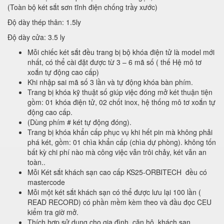
(Toàn bộ két sắt sơn tĩnh điện chống trầy xước)
Độ dày thép thân: 1.5ly
Độ dày cửa: 3.5 ly
Mỗi chiếc két sắt đều trang bị bộ khóa điện tử là model mới
nhất, có thể cài đặt được từ 3 – 6 mã số ( thế Hệ mô tơ
xoắn tự động cao cấp)
Khi nhập sai mã số 3 lần và tự động khóa bàn phím.
Trang bị khóa kỹ thuật số giúp việc đóng mở két thuận tiện
gồm: 01 khóa điện tử, 02 chốt inox, hệ thống mô tơ xoắn tự
động cao cấp.
(Dùng phím # két tự động đóng).
Trang bị khóa khẩn cấp phục vụ khi hết pin mà không phải
phá két, gồm: 01 chìa khẩn cấp (chìa dự phòng). không tốn
bất kỳ chi phí nào mà công việc vẫn trôi chảy, két vẫn an
toàn..
Mỗi Két sắt khách sạn cao cấp KS25-ORBITECH đều có
mastercode
Mỗi một két sắt khách sạn có thể được lưu lại 100 lần (
READ RECORD) có phần mềm kèm theo và đầu đọc CEU
kiểm tra giờ mở.
Thích hợp sử dụng cho gia đình, căn hộ, khách sạn