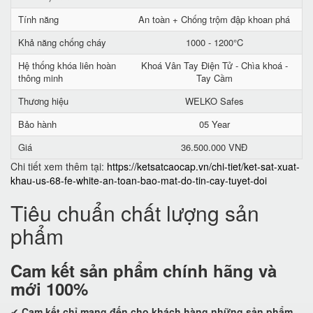
Tính năng
An toàn + Chống trộm đập khoan phá
Khả năng chống cháy
1000 - 1200°C
Hệ thống khóa liên hoàn
Khoá Vân Tay Điện Tử - Chìa khoá -
thông minh
Tay Cầm
Thương hiệu
WELKO Safes
Bảo hành
05 Year
Giá
36.500.000 VNĐ
Chi tiết xem thêm tại:
https://ketsatcaocap.vn/chi-tiet/ket-sat-xuat-
khau-us-68-fe-white-an-toan-bao-mat-do-tin-cay-tuyet-doi
Tiêu chuẩn chất lượng sản
phẩm
Cam kết
sản phẩm chính hãng và
mới 100%
✔
Cam kết
chỉ mang đến cho khách hàng những sản phẩm