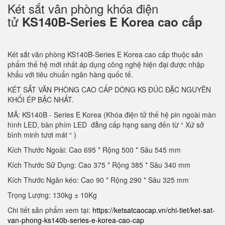
Két sắt vân phòng khóa điện
tử
KS140B-Series E Korea cao cấp
Két sắt văn phòng KS140B-Series E Korea cao cấp thuộc sản
phẩm thế hệ mới nhất áp dụng công nghệ hiện đại được nhập
khẩu với tiêu chuẩn ngân hàng quốc tế.
KÉT SẮT VĂN PHÒNG CAO CẤP DÒNG KS ĐÚC ĐẶC NGUYÊN
KHỐI ÉP BẬC NHẤT.
MÃ: KS140B - Series E Korea (Khóa điện tử thế hệ pin ngoài màn
hình LED, bàn phím LED đẳng cấp hạng sang đến từ “ Xứ sở
bình minh tươi mát “ )
Kích Thước Ngoài: Cao 695 * Rộng 500 * Sâu 545 mm
Kích Thước Sử Dụng: Cao 375 * Rộng 385 * Sâu 340 mm
Kích Thước Ngăn kéo: Cao 90 * Rộng 290 * Sâu 325 mm
Trọng Lượng: 130kg ± 10Kg
Chi tiết sản phẩm xem tại:
https://ketsatcaocap.vn/chi-tiet/ket-sat-
van-phong-ks140b-series-e-korea-cao-cap