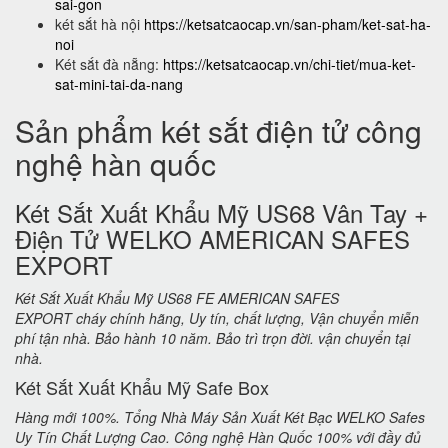
sai-gon
két sắt hà nội
https://ketsatcaocap.vn/san-pham/ket-sat-ha-
noi
Két sắt đà nẵng:
https://ketsatcaocap.vn/chi-tiet/mua-ket-
sat-mini-tai-da-nang
Sản phẩm két sắt điện tử công
nghệ hàn quốc
Két Sắt Xuất Khẩu Mỹ US68 Vân Tay +
Điện Tử WELKO AMERICAN SAFES
EXPORT
Két Sắt Xuất Khẩu Mỹ US68 FE AMERICAN SAFES
EXPORT cháy chính hãng, Uy tín, chất lượng, Vận chuyển miễn
phí tận nhà. Bảo hành 10 năm. Bảo trì trọn đời. vận chuyển tại
nhà.
Két Sắt Xuất Khẩu Mỹ Safe Box
Hàng mới 100%. Tổng Nhà Máy Sản Xuất Két Bạc WELKO Safes
Uy Tín Chất Lượng Cao. Công nghệ Hàn Quốc 100% với đầy đủ