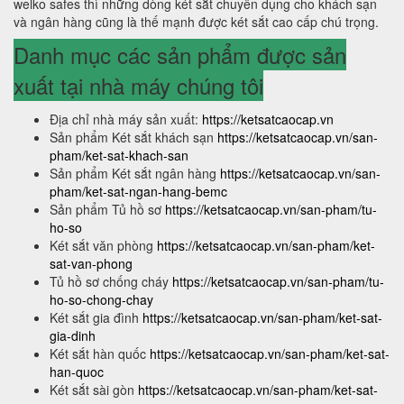
welko safes thì những dòng két sắt chuyên dụng cho khách sạn
và ngân hàng cũng là thế mạnh được két sắt cao cấp chú trọng.
Danh mục các sản phẩm được sản
xuất tại nhà máy chúng tôi
Địa chỉ nhà máy sản xuất:
https://ketsatcaocap.vn
Sản phẩm Két sắt khách sạn
https://ketsatcaocap.vn/san-
pham/ket-sat-khach-san
Sản phẩm Két sắt ngân hàng
https://ketsatcaocap.vn/san-
pham/ket-sat-ngan-hang-bemc
Sản phẩm Tủ hồ sơ
https://ketsatcaocap.vn/san-pham/tu-
ho-so
Két sắt văn phòng
https://ketsatcaocap.vn/san-pham/ket-
sat-van-phong
Tủ hồ sơ chống cháy
https://ketsatcaocap.vn/san-pham/tu-
ho-so-chong-chay
Két sắt gia đình
https://ketsatcaocap.vn/san-pham/ket-sat-
gia-dinh
Két sắt hàn quốc
https://ketsatcaocap.vn/san-pham/ket-sat-
han-quoc
Két sắt sài gòn
https://ketsatcaocap.vn/san-pham/ket-sat-