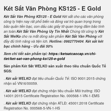
Két Sắt Văn Phòng KS125 - E Gold
Két Sắt Văn Phòng KS125 - E Gold
Két sắt cho các văn phòng
công ty hiện nay rất phổ biến và đóng vai trò quan trọng trong
bảo quản tiền bạc, con dấu các giấy tờ quan trọng đảm bảo tính
an toàn.
Két Sắt Văn Phòng Uy Tín Nhất
Chúng tôi công ty
Két
Sắt WelKo
cho ra mắt dòng sản phẩm
Két Sắt Văn Phòng
với
đầy đủ tính năng và tiện ích.
Hotline: 0982770404
.
Két sắt két
bạc chính hãng - Ưu đãi 50%
Xem chi tiết sản phẩm tại:
https://ketsatcaocap.vn/chi-
tiet/ket-sat-van-phong-ks125-e-gold
Sản phẩm Két Sắt WELKO sản xuất theo tiêu chuẩn Quốc Tế
SGS:
.
Két sắt WELKO
đạt tiêu chuẩn Quốc Tế
: ISO 9001:2015 chứng
nhận số VN16/00059.
.
Két sắt WELKO
đạt c
hứng nhận tiêu chuẩn Môi trường: ISO
14001:2015 Certificate Registration No. 000568-1-VN-1-EMS
.
Két sắt WELKO
đạt
chứng nhận ATLĐ: 45001:2018 Certificate
Registration No. 000568-5-VN-1-HS