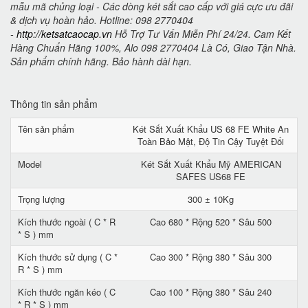
mẫu mã chủng loại - Các dòng két sắt cao cấp với giá cực ưu đãi
& dịch vụ hoàn hảo. Hotline: 098 2770404
-
http://ketsatcaocap.vn
Hỗ Trợ Tư Vấn Miễn Phí 24/24. Cam Kết
Hàng Chuẩn Hãng 100%, Alo 098 2770404 Là Có, Giao Tận Nhà.
Sản phẩm chính hãng. Bảo hành dài hạn.
Thông tin sản phẩm
Tên sản phẩm
Két Sắt Xuất Khẩu US 68 FE White An
Toàn Bảo Mật, Độ Tin Cậy Tuyệt Đối
Model
Két Sắt Xuất Khẩu Mỹ AMERICAN
SAFES US68 FE
Trọng lượng
300 ± 10Kg
Kích thước ngoài ( C * R
Cao 680 * Rộng 520 * Sâu 500
* S ) mm
Kích thước sử dụng ( C *
Cao 300 * Rộng 380 * Sâu 300
R * S ) mm
Kích thước ngăn kéo ( C
Cao 100 * Rộng 380 * Sâu 240
* R * S ) mm