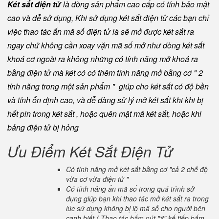
Két sắt điện tử
là dòng sản phẩm cao cấp có tính bảo mật
cao và dễ sử dụng, Khi sử dụng két sắt điện tử các bạn chỉ
việc thao tác ấn mã số điện tử là sẽ mở được két sắt ra
ngay chứ không cần xoay vặn mã số mở như dòng két sắt
khoá cơ ngoài ra không những có tính năng mở khoá ra
bằng điện tử mà két có có thêm tính năng mở bằng cơ " 2
tính năng trong một sản phẩm " giúp cho két sắt có độ bền
và tính ổn định cao, và dễ dàng sử lý mở két sắt khi khi bị
hết pin trong két sắt , hoặc quên mật mã két sắt, hoặc khi
bảng điện tử bị hỏng
Ưu Điểm Két Sắt Điện Tử
Có tính năng mở két sắt bằng cơ "cả 2 chế độ
vừa cơ vừa điện tử "
Có tính năng ẩn mã số trong quá trình sử
dụng giúp bạn khi thao tác mở két sắt ra trong
lúc sử dụng không bị lộ mã số cho người bên
cạnh biết ( Thao tác bấm nút "#" kế tiếp bấm