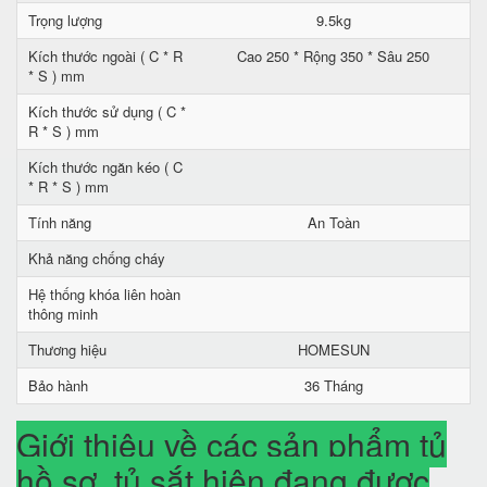
Trọng lượng
9.5kg
Kích thước ngoài ( C * R
Cao 250 * Rộng 350 * Sâu 250
* S ) mm
Kích thước sử dụng ( C *
R * S ) mm
Kích thước ngăn kéo ( C
* R * S ) mm
Tính năng
An Toàn
Khả năng chống cháy
Hệ thống khóa liên hoàn
thông minh
Thương hiệu
HOMESUN
Bảo hành
36 Tháng
Giới thiệu về các sản phẩm tủ
hồ sơ, tủ sắt hiện đang được