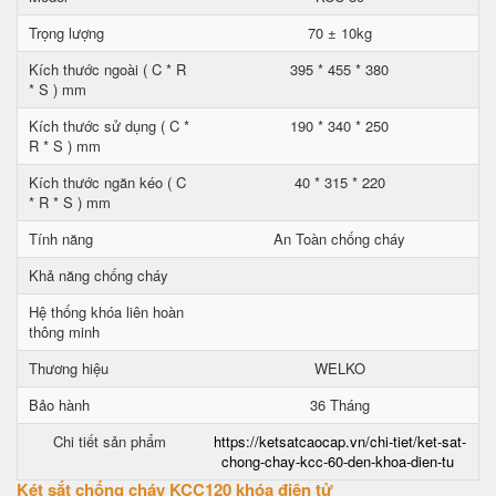
Trọng lượng
70 ± 10kg
Kích thước ngoài ( C * R
395 * 455 * 380
* S ) mm
Kích thước sử dụng ( C *
190 * 340 * 250
R * S ) mm
Kích thước ngăn kéo ( C
40 * 315 * 220
* R * S ) mm
Tính năng
An Toàn chống cháy
Khả năng chống cháy
Hệ thống khóa liên hoàn
thông minh
Thương hiệu
WELKO
Bảo hành
36 Tháng
Chi tiết sản phẩm
https://ketsatcaocap.vn/chi-tiet/ket-sat-
chong-chay-kcc-60-den-khoa-dien-tu
Két sắt chống cháy KCC120 khóa điện tử