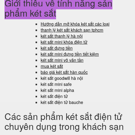
Giới thiệu về tính năng sản
phẩm két sắt
Hướng dẫn mở khóa két sắt các loại
thanh lý két sắt khách sạn tphcm
két sắt thanh lý hà nội
két sắt mini khóa điện tử
két sắt đựng tiền
két sắt mini đựng tiền tiết kiệm
két sắt mini võ văn tần
mua két sắt
báo giá két sắt hàn quốc
két sắt goodwill hà nội
két sắt mini safe
két sắt mini alpha
két sắt điện tử
két sắt điện tử bauche
Các sản phẩm két sắt điện tử
chuyên dụng trong khách sạn