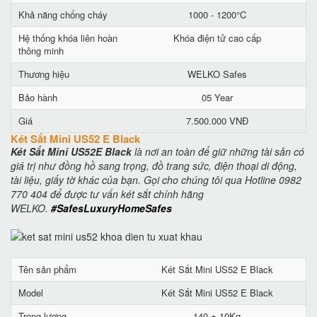
Khả năng chống cháy
1000 - 1200°C
Hệ thống khóa liên hoàn
Khóa điện tử cao cấp
thông minh
Thương hiệu
WELKO Safes
Bảo hành
05 Year
Giá
7.500.000 VNĐ
Két Sắt Mini US52 E Black
Két Sắt Mini US52E Black
là nơi an toàn để giữ những tài sản có
giá trị như đồng hồ sang trọng, đồ trang sức, điện thoại di động,
tài liệu, giấy tờ khác của bạn. Gọi cho chúng tôi qua Hotline 0982
770 404 để được tư vấn két sắt chính hãng
WELKO.
#SafesLuxuryHomeSafes
Tên sản phẩm
Két Sắt Mini US52 E Black
Model
Két Sắt Mini US52 E Black
Trọng lượng
140 ± 10Kg