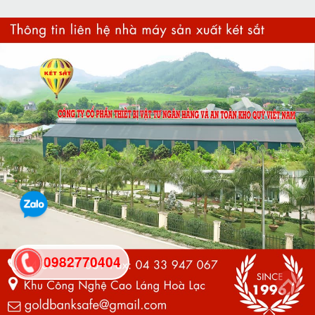
0982770404
back