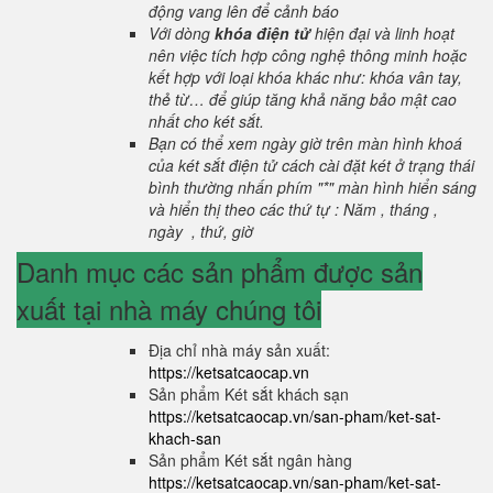
động vang lên để cảnh báo
Với dòng
khóa điện tử
hiện đại và linh hoạt
nên việc tích hợp công nghệ thông minh hoặc
kết hợp với loại khóa khác như: khóa vân tay,
thẻ từ… để giúp tăng khả năng bảo mật cao
nhất cho két sắt.
Bạn có thể xem ngày giờ trên màn hình khoá
của két sắt điện tử cách cài đặt két ở trạng thái
bình thường nhấn phím "*" màn hình hiển sáng
và hiển thị theo các thứ tự : Năm , tháng ,
ngày , thứ, giờ
Danh mục các sản phẩm được sản
xuất tại nhà máy chúng tôi
Địa chỉ nhà máy sản xuất:
https://ketsatcaocap.vn
Sản phẩm Két sắt khách sạn
https://ketsatcaocap.vn/san-pham/ket-sat-
khach-san
Sản phẩm Két sắt ngân hàng
https://ketsatcaocap.vn/san-pham/ket-sat-