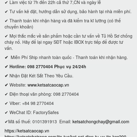
✔ Làm việc từ 7h đến 22h cả thứ 7,CN và ngày lễ
✔ Tư vấn kê đặt, hướng dẫn sử dụng, bảo hành tại nhà miễn phí.
✔ Thanh toán khi nhận hàng và đã kiểm tra kĩ lưỡng (có thể
chuyển khoản)
✔ Mọi thắc mắc về sản phẩm hoặc cần tư vấn về Tủ Hồ Sơ chống
cháy nổ. Hãy để lại ngay SĐT hoặc IBOX trực tiếp để được tư
vấn.
✔
Miễn Phí Ship nhanh toàn quốc - Thanh toán khi nhận hàng.
✔ Hotline: 098 2770404 Phục vụ 24/24h
✔
Nhận Đặt Két Sắt Theo Yêu Cầu.
✔
Website:
www.ketsatcaocap.vn
✔ Điện thoại văn phòng: 098 2770404
✔ Viber: +84 98 2770404
✔ WeChat ID: FactorySafes
✔Mã số thuế: 0101391913
Email:
ketsatchongchay@gmail.com
https://ketsatcaocap.vn
https://ketsatnhatrang.com/tin-tuc/ket-sat-dien-tu-uy-tin-kcc200-