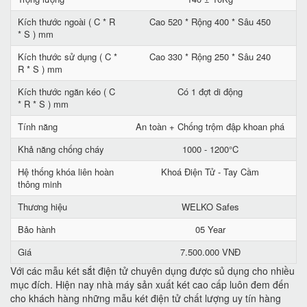
Kích thước ngoài ( C * R
Cao 520 * Rộng 400 * Sâu 450
* S ) mm
Kích thước sử dụng ( C *
Cao 330 * Rộng 250 * Sâu 240
R * S ) mm
Kích thước ngăn kéo ( C
Có 1 đợt di động
* R * S ) mm
Tính năng
An toàn + Chống trộm đập khoan phá
Khả năng chống cháy
1000 - 1200°C
Hệ thống khóa liên hoàn
Khoá Điện Tử - Tay Cầm
thông minh
Thương hiệu
WELKO Safes
Bảo hành
05 Year
Giá
7.500.000 VNĐ
Với các mẫu két sắt điện tử chuyên dụng được sủ dụng cho nhiều
mục đích. Hiện nay nhà máy sản xuất két cao cấp luôn đem đến
cho khách hàng những mẫu két điện tử chất lượng uy tín hàng