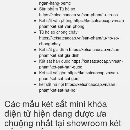
ngan-hang-bemc
Sản phẩm Tủ hồ sơ
https://ketsatcaocap.vn/san-pham/tu-ho-so
Két sắt văn phòng
https://ketsatcaocap.vn/san-
pham/ket-sat-van-phong
Tủ hồ sơ chống cháy
https://ketsatcaocap.vn/san-pham/tu-ho-so-
chong-chay
Két sắt gia đình
https://ketsatcaocap.vn/san-
pham/ket-sat-gia-dinh
Két sắt hàn quốc
https://ketsatcaocap.vn/san-
pham/ket-sat-han-quoc
Két sắt sài gòn
https://ketsatcaocap.vn/san-
pham/ket-sat-sai-gon
két sắt hà nội
https://ketsatcaocap.vn/san-
pham/ket-sat-ha-noi
Các mẫu két sắt mini khóa
điện tử hiện đang được ưa
chuộng nhất tại showroom két