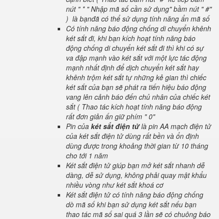
nút " * " Nhập mã số cần sử dụng" bầm nút " #"
) là bạnđã có thể sử dụng tính năng ẩn mã số
Có tính năng báo động chống di chuyển khênh
két sắt đi, khi bạn kích hoạt tính năng báo
động chống di chuyển két sắt đi thì khi có sự
va đập mạnh vào két sắt với một lực tác động
mạnh nhất định để dịch chuyển két sắt hay
khênh trộm két sắt tự những kẻ gian thì chiếc
két sắt của bạn sẽ phát ra tiến hiệu báo động
vang lên cảnh báo đến chủ nhân của chiếc két
sắt ( Thao tác kích hoạt tính năng báo động
rất đơn giản ấn giữ phím " 0"
Pin của
két sắt điện tử
là pin AA mạch điện tử
của két sắt điện tử dùng rất bền và ổn định
dùng được trong khoảng thời gian từ 10 tháng
cho tới 1 năm
Két sắt điện tử giúp bạn mở két sắt nhanh dễ
dàng, dễ sử dụng, không phải quay mật khẩu
nhiều vòng như két sắt khoá cơ
Két sắt điện tử có tính năng báo động chống
dò mã số khi bạn sử dụng két sắt nếu bạn
thao tác mã số sai quá 3 lần sẽ có chuông báo