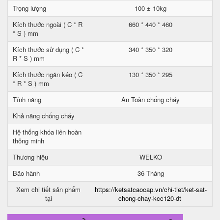
Trọng lượng
100 ± 10kg
Kích thước ngoài ( C * R
660 * 440 * 460
* S ) mm
Kích thước sử dụng ( C *
340 * 350 * 320
R * S ) mm
Kích thước ngăn kéo ( C
130 * 350 * 295
* R * S ) mm
Tính năng
An Toàn chống cháy
Khả năng chống cháy
Hệ thống khóa liên hoàn
thông minh
Thương hiệu
WELKO
Bảo hành
36 Tháng
Xem chi tiết sản phẩm
https://ketsatcaocap.vn/chi-tiet/ket-sat-
tại
chong-chay-kcc120-dt