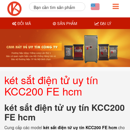
Bạn cần tìm sản phẩm
nào?
ĐỔI MÃ
SẢN PHẨM
ĐẠI LÝ
két sắt điện tử uy tín
KCC200 FE hcm
két sắt điện tử uy tín KCC200
FE hcm
Cung cấp các model
két sắt điện tử uy tín KCC200 FE hcm
cho