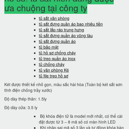
ưa chuộng tại công ty
tủ sắt văn phòng
tủ sắt đựng quần áo bao nhiêu tiền
tủ sắt lắp ráp trung hưng
tủ sắt đựng quần áo vũng tàu
tủ sắt đựng quần áo
tủ bảo mật
tủ hồ sơ chống cháy
tủ treo quần áo inox
tủ chống cháy
tủ văn phòng K6
tủ file treo hồ sơ
Két được thiết kế nhỏ gọn, màu sắc hài hòa (Toàn bộ két sắt sơn
tĩnh điện chống trầy xước)
Độ dày thép thân: 1.5ly
Độ dày cửa: 3.5 ly
Bộ khóa điện tử là model mới nhất, có thể cài
đặt được từ 3 – 8 mã số có màn hình LED
Khi nhập sai mã số 3 lần và tự động khóa bàn