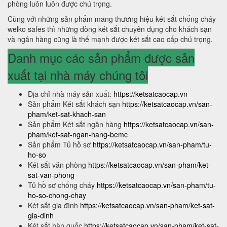
phòng luôn luôn được chú trọng.
Cùng với những sản phẩm mang thương hiệu két sắt chống cháy
welko safes thì những dòng két sắt chuyên dụng cho khách sạn
và ngân hàng cũng là thế mạnh được két sắt cao cấp chú trọng.
Danh mục các sản phẩm được sản
xuất tại nhà máy chúng tôi
Địa chỉ nhà máy sản xuất:
https://ketsatcaocap.vn
Sản phẩm Két sắt khách sạn
https://ketsatcaocap.vn/san-
pham/ket-sat-khach-san
Sản phẩm Két sắt ngân hàng
https://ketsatcaocap.vn/san-
pham/ket-sat-ngan-hang-bemc
Sản phẩm Tủ hồ sơ
https://ketsatcaocap.vn/san-pham/tu-
ho-so
Két sắt văn phòng
https://ketsatcaocap.vn/san-pham/ket-
sat-van-phong
Tủ hồ sơ chống cháy
https://ketsatcaocap.vn/san-pham/tu-
ho-so-chong-chay
Két sắt gia đình
https://ketsatcaocap.vn/san-pham/ket-sat-
gia-dinh
Két sắt hàn quốc
https://ketsatcaocap.vn/san-pham/ket-sat-