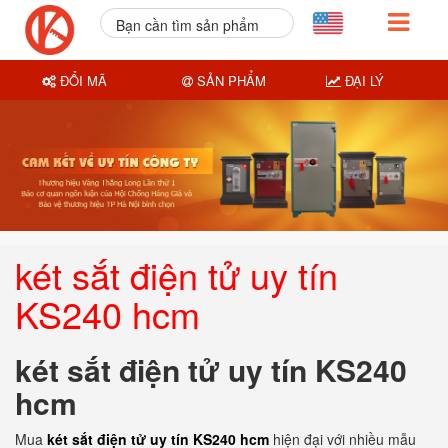
Bạn cần tìm sản phẩm
nào?
ĐỔI MÃ
SẢN PHẨM
ĐẠI LÝ
két sắt điện tử uy tín
KS240 hcm
két sắt điện tử uy tín KS240
hcm
Mua
két sắt điện tử uy tín KS240 hcm
hiện đại với nhiều mẫu