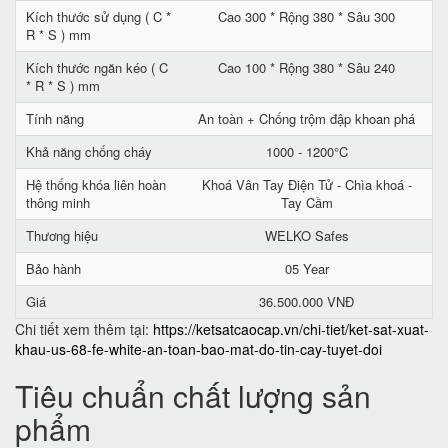
Kích thước sử dụng ( C *
Cao 300 * Rộng 380 * Sâu 300
R * S ) mm
Kích thước ngăn kéo ( C
Cao 100 * Rộng 380 * Sâu 240
* R * S ) mm
Tính năng
An toàn + Chống trộm đập khoan phá
Khả năng chống cháy
1000 - 1200°C
Hệ thống khóa liên hoàn
Khoá Vân Tay Điện Tử - Chìa khoá -
thông minh
Tay Cầm
Thương hiệu
WELKO Safes
Bảo hành
05 Year
Giá
36.500.000 VNĐ
Chi tiết xem thêm tại:
https://ketsatcaocap.vn/chi-tiet/ket-sat-xuat-
khau-us-68-fe-white-an-toan-bao-mat-do-tin-cay-tuyet-doi
Tiêu chuẩn chất lượng sản
phẩm