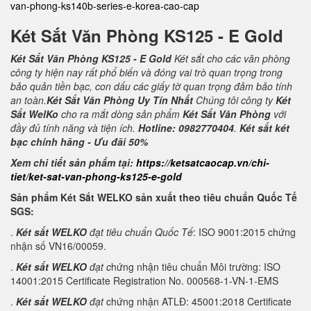
van-phong-ks140b-series-e-korea-cao-cap
Két Sắt Văn Phòng KS125 - E Gold
Két Sắt Văn Phòng KS125 - E Gold
Két sắt cho các văn phòng
công ty hiện nay rất phổ biến và đóng vai trò quan trọng trong
bảo quản tiền bạc, con dấu các giấy tờ quan trọng đảm bảo tính
an toàn.
Két Sắt Văn Phòng Uy Tín Nhất
Chúng tôi công ty
Két
Sắt WelKo
cho ra mắt dòng sản phẩm
Két Sắt Văn Phòng
với
đầy đủ tính năng và tiện ích.
Hotline: 0982770404
.
Két sắt két
bạc chính hãng - Ưu đãi 50%
Xem chi tiết sản phẩm tại:
https://ketsatcaocap.vn/chi-
tiet/ket-sat-van-phong-ks125-e-gold
Sản phẩm Két Sắt WELKO sản xuất theo tiêu chuẩn Quốc Tế
SGS:
.
Két sắt WELKO
đạt tiêu chuẩn Quốc Tế
: ISO 9001:2015 chứng
nhận số VN16/00059.
.
Két sắt WELKO
đạt c
hứng nhận tiêu chuẩn Môi trường: ISO
14001:2015 Certificate Registration No. 000568-1-VN-1-EMS
.
Két sắt WELKO
đạt
chứng nhận ATLĐ: 45001:2018 Certificate