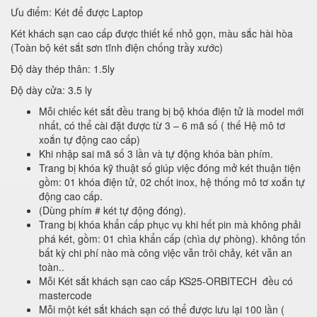
Ưu điểm: Két để được Laptop
Két khách sạn cao cấp được thiết kế nhỏ gọn, màu sắc hài hòa
(Toàn bộ két sắt sơn tĩnh điện chống trầy xước)
Độ dày thép thân: 1.5ly
Độ dày cửa: 3.5 ly
Mỗi chiếc két sắt đều trang bị bộ khóa điện tử là model mới
nhất, có thể cài đặt được từ 3 – 6 mã số ( thế Hệ mô tơ
xoắn tự động cao cấp)
Khi nhập sai mã số 3 lần và tự động khóa bàn phím.
Trang bị khóa kỹ thuật số giúp việc đóng mở két thuận tiện
gồm: 01 khóa điện tử, 02 chốt inox, hệ thống mô tơ xoắn tự
động cao cấp.
(Dùng phím # két tự động đóng).
Trang bị khóa khẩn cấp phục vụ khi hết pin mà không phải
phá két, gồm: 01 chìa khẩn cấp (chìa dự phòng). không tốn
bất kỳ chi phí nào mà công việc vẫn trôi chảy, két vẫn an
toàn..
Mỗi Két sắt khách sạn cao cấp KS25-ORBITECH đều có
mastercode
Mỗi một két sắt khách sạn có thể được lưu lại 100 lần (