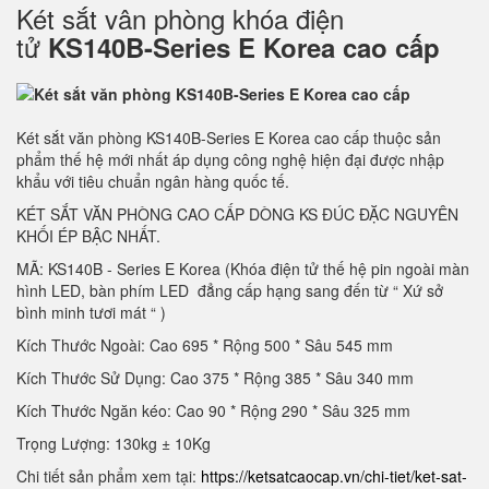
Két sắt vân phòng khóa điện
tử
KS140B-Series E Korea cao cấp
Két sắt văn phòng KS140B-Series E Korea cao cấp thuộc sản
phẩm thế hệ mới nhất áp dụng công nghệ hiện đại được nhập
khẩu với tiêu chuẩn ngân hàng quốc tế.
KÉT SẮT VĂN PHÒNG CAO CẤP DÒNG KS ĐÚC ĐẶC NGUYÊN
KHỐI ÉP BẬC NHẤT.
MÃ: KS140B - Series E Korea (Khóa điện tử thế hệ pin ngoài màn
hình LED, bàn phím LED đẳng cấp hạng sang đến từ “ Xứ sở
bình minh tươi mát “ )
Kích Thước Ngoài: Cao 695 * Rộng 500 * Sâu 545 mm
Kích Thước Sử Dụng: Cao 375 * Rộng 385 * Sâu 340 mm
Kích Thước Ngăn kéo: Cao 90 * Rộng 290 * Sâu 325 mm
Trọng Lượng: 130kg ± 10Kg
Chi tiết sản phẩm xem tại:
https://ketsatcaocap.vn/chi-tiet/ket-sat-