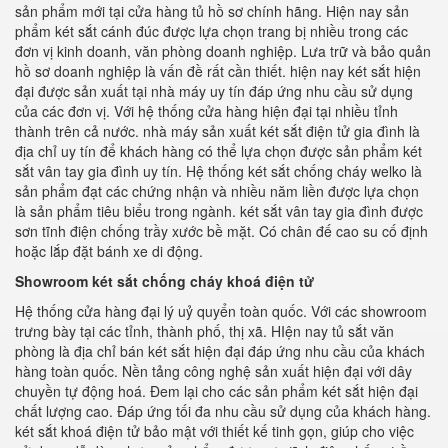
sản phẩm mới tại cửa hàng tủ hồ sơ chính hãng. Hiện nay sản
phẩm két sắt cánh đúc được lựa chọn trang bị nhiều trong các
đơn vị kinh doanh, văn phòng doanh nghiệp. Lưa trữ và bảo quản
hồ sơ doanh nghiệp là vấn đề rất cần thiết. hiện nay két sắt hiện
đại được sản xuất tại nhà máy uy tín đáp ứng nhu cầu sử dụng
của các đơn vị. Với hệ thống cửa hàng hiện đại tại nhiều tỉnh
thành trên cả nước. nhà máy sản xuất két sắt điện tử gia đình là
địa chỉ uy tín để khách hàng có thể lựa chọn được sản phẩm két
sắt vân tay gia đình uy tín. Hệ thống két sắt chống cháy welko là
sản phẩm đạt các chứng nhận và nhiều năm liền được lựa chọn
là sản phẩm tiêu biểu trong ngành. két sắt vân tay gia đình được
sơn tĩnh điện chống trầy xước bề mặt. Có chân đế cao su cố định
hoặc lắp đặt bánh xe di động.
Showroom két sắt chống cháy khoá điện tử
Hệ thống cửa hàng đại lý uỷ quyển toàn quốc. Với các showroom
trưng bày tại các tỉnh, thành phố, thị xã. HIện nay tủ sắt văn
phòng là địa chỉ bán két sắt hiện đại đáp ứng nhu cầu của khách
hàng toàn quốc. Nền tảng công nghệ sản xuất hiện đại với dây
chuyền tự động hoá. Đem lại cho các sản phẩm két sắt hiện đại
chất lượng cao. Đáp ứng tối đa nhu cầu sử dụng của khách hàng.
két sắt khoá điện tử bảo mật với thiết kế tinh gọn, giúp cho việc