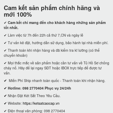
Cam kết
sản phẩm chính hãng và
mới 100%
✔
Cam kết
chỉ mang đến cho khách hàng những sản phẩm
tốt nhất.
✔ Làm việc từ 7h đến 22h cả thứ 7,CN và ngày lễ
✔ Tư vấn kê đặt, hướng dẫn sử dụng, bảo hành tại nhà miễn phí.
✔ Thanh toán khi nhận hàng và đã kiểm tra kĩ lưỡng (có thể
chuyển khoản)
✔ Mọi thắc mắc về sản phẩm hoặc cần tư vấn về Tủ Hồ Sơ chống
cháy nổ. Hãy để lại ngay SĐT hoặc IBOX trực tiếp để được tư
vấn.
✔
Miễn Phí Ship nhanh toàn quốc - Thanh toán khi nhận hàng.
✔ Hotline: 098 2770404 Phục vụ 24/24h
✔
Nhận Đặt Két Sắt Theo Yêu Cầu.
✔
Website:
https://ketsatcaocap.vn
✔ Điện thoại văn phòng: 098 2770404