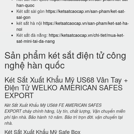
han-quoc
Két sắt sài gòn
https://ketsatcaocap.vn/san-pham/ket-sat-
sai-gon
két sắt hà nội
https://ketsatcaocap.vn/san-pham/ket-sat-ha-
noi
Két sắt đà nẵng:
https://ketsatcaocap.vn/chi-tiet/mua-ket-
sat-mini-tai-da-nang
Sản phẩm két sắt điện tử công
nghệ hàn quốc
Két Sắt Xuất Khẩu Mỹ US68 Vân Tay +
Điện Tử WELKO AMERICAN SAFES
EXPORT
Két Sắt Xuất Khẩu Mỹ US68 FE AMERICAN SAFES
EXPORT cháy chính hãng, Uy tín, chất lượng, Vận chuyển miễn
phí tận nhà. Bảo hành 10 năm. Bảo trì trọn đời. vận chuyển tại
nhà.
Két Sắt Xuất Khẩu Mỹ Safe Box