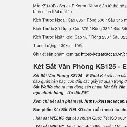
MÃ: KS140B - Series E Korea (Khóa điện tử thế hệ
bình minh tươi mát “ )
Kích Thước Ngoài: Cao 695 * Rộng 500 * Sâu 545 
Kích Thước Sử Dụng: Cao 375 * Rộng 385 * Sâu 3
Kích Thước Ngăn kéo: Cao 90 * Rộng 290 * Sâu 3
Trọng Lượng: 130kg ± 10Kg
Chi tiết sản phẩm xem tại:
https://ketsatcaocap.vn/c
Két Sắt Văn Phòng KS125 - 
Két Sắt Văn Phòng KS125 - E Gold
Két sắt cho cá
bảo quản tiền bạc, con dấu các giấy tờ quan trọng 
Sắt WelKo
cho ra mắt dòng sản phẩm
Két Sắt Văn
bạc chính hãng - Ưu đãi 50%
Xem chi tiết sản phẩm tại:
https://ketsatcaocap.
Sản phẩm Két Sắt WELKO sản xuất theo tiêu ch
.
Két sắt WELKO
đạt tiêu chuẩn Quốc Tế
: ISO 900
.
Két sắt WELKO
đạt c
hứng nhận tiêu chuẩn Môi tr