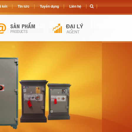
 két
Tin tức
Tuyển dụng
Liên hệ