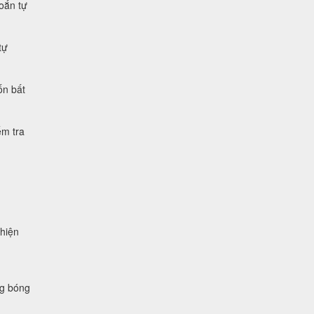
xoắn tự
tự
ốn bất
ểm tra
 hiện
ng bóng