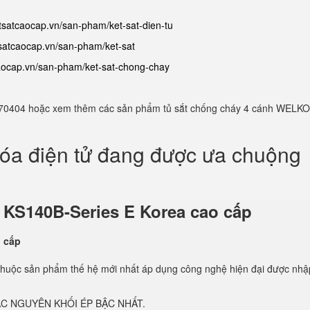
etsatcaocap.vn/san-pham/ket-sat-dien-tu
tsatcaocap.vn/san-pham/ket-sat
caocap.vn/san-pham/ket-sat-chong-chay
982770404 hoặc xem thêm các sản phẩm tủ sắt chống cháy 4 cánh WELKO
hóa điện tử đang được ưa chuộng
ử
KS140B-Series E Korea cao cấp
thuộc sản phẩm thế hệ mới nhất áp dụng công nghệ hiện đại được nhậ
C NGUYÊN KHỐI ÉP BẬC NHẤT.