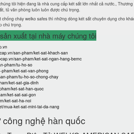
 chúng tôi hiện đang là nhà cung cấp két sắt lớn nhất cả nước., Thương
sắt, tủ văn phòng luôn luôn được chú trọng.
 chống cháy welko safes thì những dòng két sắt chuyên dụng cho khá
p chú trọng.
ản xuất tại nhà máy chúng tôi
p.vn
aocap.vn/san-pham/ket-sat-khach-san
caocap.vn/san-pham/ket-sat-ngan-hang-bemc
san-pham/tu-ho-so
an-pham/ket-sat-van-phong
/san-pham/tu-ho-so-chong-chay
ham/ket-sat-gia-dinh
-pham/ket-sat-han-quoc
ham/ket-sat-sai-gon
m/ket-sat-ha-noi
iet/mua-ket-sat-mini-tai-da-nang
ử công nghệ hàn quốc