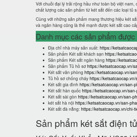
Với chuỗi đại lý trải rộng hầu như toàn bộ việt nam,
chất lượng các sản phẩm từ két sắt đến các loại tủ 
Cùng với những sản phẩm mang thương hiệu két sắt
và ngân hàng cũng là thế mạnh được két sắt cao cấ
Danh mục các sản phẩm được s
Địa chỉ nhà máy sản xuất:
https://ketsatcaoca
Sản phẩm Két sắt khách sạn
https://ketsatc
Sản phẩm Két sắt ngân hàng
https://ketsat
Sản phẩm Tủ hồ sơ
https://ketsatcaocap.vn/
Két sắt văn phòng
https://ketsatcaocap.vn/s
Tủ hồ sơ chống cháy
https://ketsatcaocap.vn
Két sắt gia đình
https://ketsatcaocap.vn/san-p
Két sắt hàn quốc
https://ketsatcaocap.vn/san
Két sắt sài gòn
https://ketsatcaocap.vn/san-p
két sắt hà nội
https://ketsatcaocap.vn/san-pha
Két sắt đà nẵng:
https://ketsatcaocap.vn/chi-t
Sản phẩm két sắt điện t