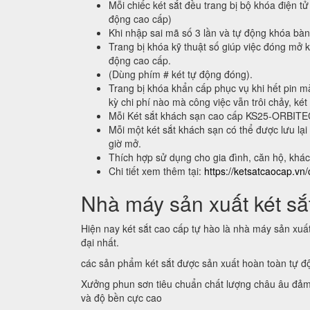
Mỗi chiếc két sắt đều trang bị bộ khóa điện tử
động cao cấp)
Khi nhập sai mã số 3 lần và tự động khóa bà
Trang bị khóa kỹ thuật số giúp việc đóng mở k
động cao cấp.
(Dùng phím # két tự động đóng).
Trang bị khóa khẩn cấp phục vụ khi hết pin m
kỳ chi phí nào mà công việc vẫn trôi chảy, két
Mỗi Két sắt khách sạn cao cấp KS25-ORBIT
Mỗi một két sắt khách sạn có thể được lưu 
giờ mở.
Thích hợp sử dụng cho gia đình, căn hộ, khá
Chi tiết xem thêm tại:
https://ketsatcaocap.vn/
Nhà máy sản xuất két sắt
Hiện nay két sắt cao cấp tự hào là nhà máy sản xuấ
đại nhất.
các sản phẩm két sắt được sản xuất hoàn toàn tự 
Xưởng phun sơn tiêu chuẩn chất lượng châu âu đảm
và độ bền cực cao