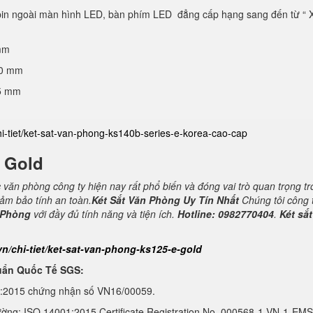
 pin ngoài màn hình LED, bàn phím LED đẳng cấp hạng sang đến từ “ 
mm
40 mm
25 mm
hi-tiet/ket-sat-van-phong-ks140b-series-e-korea-cao-cap
E Gold
c văn phòng công ty hiện nay rất phổ biến và đóng vai trò quan trọng t
đảm bảo tính an toàn.
Két Sắt Văn Phòng Uy Tín Nhất
Chúng tôi công 
 Phòng
với đầy đủ tính năng và tiện ích.
Hotline: 0982770404
.
Két sắt
vn/chi-tiet/ket-sat-van-phong-ks125-e-gold
uẩn Quốc Tế SGS:
1:2015 chứng nhận số VN16/00059.
ường: ISO 14001:2015 Certificate Registration No. 000568-1-VN-1-EMS