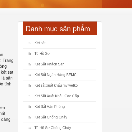
Danh mục sản phẩm
Két sắt
ản
Tủ Hồ Sơ
y. Trang
Két Sắt Khách Sạn
hông
 két sắt
Két Sắt Ngân Hàng BEMC
 là sản
n tĩnh
Két sắt xuất khẩu mỹ welko
Két Sắt Xuất Khẩu Cao Cấp
rên
Két Sắt Văn Phòng
hất
Két Sắt Chống Cháy
ễ dàng
Tủ Hồ Sơ Chống Cháy