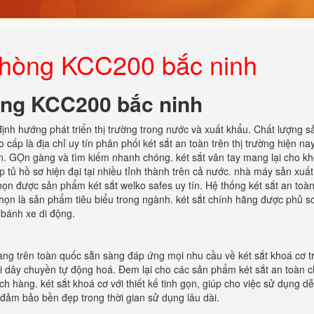
 phòng KCC200 bắc ninh
hòng KCC200 bắc ninh
định hướng phát triển thị trường trong nước và xuất khẩu. Chất lượng s
 cấp là địa chỉ uy tín phân phối két sắt an toàn trên thị trường hiện na
hơn. GỌn gàng và tìm kiếm nhanh chóng. két sắt vân tay mang lại cho k
 tủ hồ sơ hiện đại tại nhiều tỉnh thành trên cả nước. nhà máy sản xuất
chọn được sản phẩm két sắt welko safes uy tín. Hệ thống két sắt an toàn
ọn là sản phẩm tiêu biểu trong ngành. két sắt chính hãng được phủ sơ
 bánh xe di động.
hàng trên toàn quốc sẵn sàng đáp ứng mọi nhu cầu về két sắt khoá cơ t
i dây chuyền tự động hoá. Đem lại cho các sản phẩm két sắt an toàn c
 hàng. két sắt khoá cơ với thiết kế tinh gọn, giúp cho việc sử dụng d
đảm bảo bền đẹp trong thời gian sử dụng lâu dài.