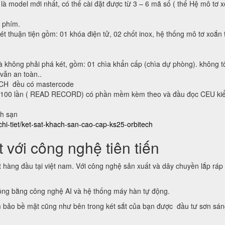
 là model mới nhất, có thể cài đặt được từ 3 – 6 mã số ( thế Hệ mô tơ 
n phím.
ét thuận tiện gồm: 01 khóa điện tử, 02 chốt inox, hệ thống mô tơ xoắn 
à không phải phá két, gồm: 01 chìa khẩn cấp (chìa dự phòng). không t
 vẫn an toàn..
ECH đều có mastercode
lại 100 lần ( READ RECORD) có phần mềm kèm theo và đầu đọc CEU ki
ch sạn
chi-tiet/ket-sat-khach-san-cao-cap-ks25-orbitech
 với công nghệ tiên tiến
t hàng đầu tại việt nam. Với công nghệ sản xuất và dây chuyền lắp ráp
động bằng công nghệ AI và hệ thống máy hàn tự động.
 bảo bề mặt cũng như bên trong két sắt của bạn được đầu tư sơn sá