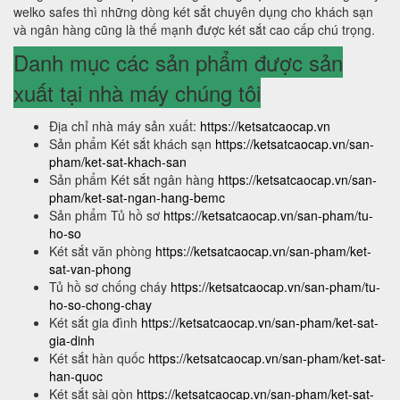
welko safes thì những dòng két sắt chuyên dụng cho khách sạn
và ngân hàng cũng là thế mạnh được két sắt cao cấp chú trọng.
Danh mục các sản phẩm được sản
xuất tại nhà máy chúng tôi
Địa chỉ nhà máy sản xuất:
https://ketsatcaocap.vn
Sản phẩm Két sắt khách sạn
https://ketsatcaocap.vn/san-
pham/ket-sat-khach-san
Sản phẩm Két sắt ngân hàng
https://ketsatcaocap.vn/san-
pham/ket-sat-ngan-hang-bemc
Sản phẩm Tủ hồ sơ
https://ketsatcaocap.vn/san-pham/tu-
ho-so
Két sắt văn phòng
https://ketsatcaocap.vn/san-pham/ket-
sat-van-phong
Tủ hồ sơ chống cháy
https://ketsatcaocap.vn/san-pham/tu-
ho-so-chong-chay
Két sắt gia đình
https://ketsatcaocap.vn/san-pham/ket-sat-
gia-dinh
Két sắt hàn quốc
https://ketsatcaocap.vn/san-pham/ket-sat-
han-quoc
Két sắt sài gòn
https://ketsatcaocap.vn/san-pham/ket-sat-