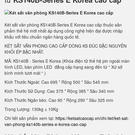
Két sắt văn phòng KS140B-Series E Korea cao cấp thuộc sản
phẩm thế hệ mới nhất áp dụng công nghệ hiện đại được nhập
khẩu với tiêu chuẩn ngân hàng quốc tế.
KÉT SẮT VĂN PHÒNG CAO CẤP DÒNG KS ĐÚC ĐẶC NGUYÊN
KHỐI ÉP BẬC NHẤT.
MÃ: KS140B - Series E Korea (Khóa điện tử thế hệ pin ngoài màn
hình LED, bàn phím LED đẳng cấp hạng sang đến từ “ Xứ sở
bình minh tươi mát “ )
Kích Thước Ngoài: Cao 695 * Rộng 500 * Sâu 545 mm
Kích Thước Sử Dụng: Cao 375 * Rộng 385 * Sâu 340 mm
Kích Thước Ngăn kéo: Cao 90 * Rộng 290 * Sâu 325 mm
Trọng Lượng: 130kg ± 10Kg
Chi tiết sản phẩm xem tại:
https://ketsatcaocap.vn/chi-tiet/ket-sat-
van-phong-ks140b-series-e-korea-cao-cap