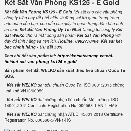
Két Sắt Văn Phòng KS125 - E Gold
Két Sắt Văn Phòng KS125 - E Gold
Két sắt cho các văn phòng
công ty hiện nay rất phổ biến và đóng vai trò quan trọng trong
bảo quản tiền bạc, con dấu các giấy tờ quan trọng đảm bảo tính
an toàn.
Két Sắt Văn Phòng Uy Tín Nhất
Chúng tôi công ty
Két
Sắt WelKo
cho ra mắt dòng sản phẩm
Két Sắt Văn Phòng
với
đầy đủ tính năng và tiện ích.
Hotline: 0982770404
.
Két sắt két
bạc chính hãng - Ưu đãi 50%
Xem chi tiết sản phẩm tại:
https://ketsatcaocap.vn/chi-
tiet/ket-sat-van-phong-ks125-e-gold
Sản phẩm Két Sắt WELKO sản xuất theo tiêu chuẩn Quốc Tế
SGS:
.
Két sắt WELKO
đạt tiêu chuẩn Quốc Tế
: ISO 9001:2015 chứng
nhận số VN16/00059.
.
Két sắt WELKO
đạt c
hứng nhận tiêu chuẩn Môi trường: ISO
14001:2015 Certificate Registration No. 000568-1-VN-1-EMS
.
Két sắt WELKO
đạt
chứng nhận ATLĐ: 45001:2018 Certificate
Registration No. 000568-5-VN-1-HS