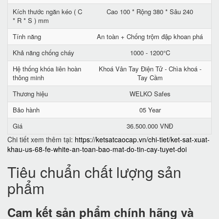
Kích thước ngăn kéo ( C
Cao 100 * Rộng 380 * Sâu 240
* R * S ) mm
Tính năng
An toàn + Chống trộm đập khoan phá
Khả năng chống cháy
1000 - 1200°C
Hệ thống khóa liên hoàn
Khoá Vân Tay Điện Tử - Chìa khoá -
thông minh
Tay Cầm
Thương hiệu
WELKO Safes
Bảo hành
05 Year
Giá
36.500.000 VNĐ
Chi tiết xem thêm tại:
https://ketsatcaocap.vn/chi-tiet/ket-sat-xuat-
khau-us-68-fe-white-an-toan-bao-mat-do-tin-cay-tuyet-doi
Tiêu chuẩn chất lượng sản
phẩm
Cam kết
sản phẩm chính hãng và