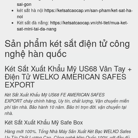
sai-gon
két sắt hà nội
https://ketsatcaocap.vn/san-pham/ket-sat-ha-
noi
Két sắt đà nẵng:
https://ketsatcaocap.vn/chi-tiet/mua-ket-
sat-mini-tai-da-nang
Sản phẩm két sắt điện tử công
nghệ hàn quốc
Két Sắt Xuất Khẩu Mỹ US68 Vân Tay +
Điện Tử WELKO AMERICAN SAFES
EXPORT
Két Sắt Xuất Khẩu Mỹ US68 FE AMERICAN SAFES
EXPORT cháy chính hãng, Uy tín, chất lượng, Vận chuyển miễn
phí tận nhà. Bảo hành 10 năm. Bảo trì trọn đời. vận chuyển tại
nhà.
Két Sắt Xuất Khẩu Mỹ Safe Box
Hàng mới 100%. Tổng Nhà Máy Sản Xuất Két Bạc WELKO Safes
Uy Tín Chất Lượng Cao. Công nghệ Hàn Quốc 100% với đầy đủ