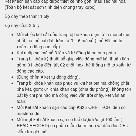
Két khách sạn cao cấp được thiết kế nhỏ gọn, màu sắc hài hòa
(Toàn bộ két sắt sơn tĩnh điện chống trầy xước)
Độ dày thép thân: 1.5ly
Độ dày cửa: 3.5 ly
Mỗi chiếc két sắt đều trang bị bộ khóa điện tử là model mới
nhất, có thể cài đặt được từ 3 – 6 mã số ( thế Hệ mô tơ
xoắn tự động cao cấp)
Khi nhập sai mã số 3 lần và tự động khóa bàn phím.
Trang bị khóa kỹ thuật số giúp việc đóng mở két thuận tiện
gồm: 01 khóa điện tử, 02 chốt inox, hệ thống mô tơ xoắn tự
động cao cấp.
(Dùng phím # két tự động đóng).
Trang bị khóa khẩn cấp phục vụ khi hết pin mà không phải
phá két, gồm: 01 chìa khẩn cấp (chìa dự phòng). không tốn
bất kỳ chi phí nào mà công việc vẫn trôi chảy, két vẫn an
toàn..
Mỗi Két sắt khách sạn cao cấp KS25-ORBITECH đều có
mastercode
Mỗi một két sắt khách sạn có thể được lưu lại 100 lần (
READ RECORD) có phần mềm kèm theo và đầu đọc CEU
kiểm tra giờ mở.