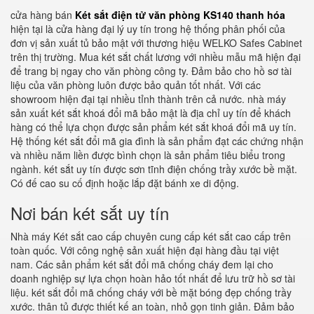
cửa hàng bán
Két sắt điện tử văn phòng KS140 thanh hóa
hiện tại là cửa hàng đại lý uy tín trong hệ thống phân phối của
đơn vị sản xuất tủ bảo mật với thương hiệu WELKO Safes Cabinet
trên thị trường. Mua két sắt chất lương với nhiều mẫu mã hiện đại
để trang bị ngay cho văn phòng công ty. Đảm bảo cho hồ sơ tài
liệu của văn phòng luôn được bảo quản tốt nhất. Với các
showroom hiện đại tại nhiều tỉnh thành trên cả nước. nhà máy
sản xuất két sắt khoá đổi mã bảo mật là địa chỉ uy tín để khách
hàng có thể lựa chọn được sản phẩm két sắt khoá đổi mã uy tín.
Hệ thống két sắt đổi mã gia đình là sản phẩm đạt các chứng nhận
và nhiều năm liền được bình chọn là sản phẩm tiêu biểu trong
ngành. két sắt uy tín được sơn tĩnh điện chống trầy xước bề mặt.
Có đế cao su cố định hoặc lắp đặt bánh xe di động.
Nơi bán két sắt uy tín
Nhà máy Két sắt cao cấp chuyên cung cấp két sắt cao cấp trên
toàn quốc. Với công nghệ sản xuất hiện đại hàng đầu tại việt
nam. Các sản phẩm két sắt đổi mã chống cháy đem lại cho
doanh nghiệp sự lựa chọn hoàn hảo tốt nhất để lưu trữ hồ sơ tài
liệu. két sắt đổi mã chống cháy với bề mặt bóng đẹp chống trầy
xước. thân tủ được thiết kế an toàn, nhỏ gọn tinh giản. Đảm bảo