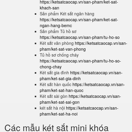
https://ketsatcaocap.vn/san-pham/ket-sat-
khach-san
Sản phẩm Két sắt ngân hàng
https://ketsatcaocap.vn/san-pham/ket-sat-
ngan-hang-bemc
Sản phẩm Tủ hồ sơ
https://ketsatcaocap.vn/san-pham/tu-ho-so
Két sắt văn phòng
https://ketsatcaocap.vn/san-
pham/ket-sat-van-phong
Tủ hồ sơ chống cháy
https://ketsatcaocap.vn/san-pham/tu-ho-so-
chong-chay
Két sắt gia đình
https://ketsatcaocap.vn/san-
pham/ket-sat-gia-dinh
Két sắt hàn quốc
https://ketsatcaocap.vn/san-
pham/ket-sat-han-quoc
Két sắt sài gòn
https://ketsatcaocap.vn/san-
pham/ket-sat-sai-gon
két sắt hà nội
https://ketsatcaocap.vn/san-
pham/ket-sat-ha-noi
Các mẫu két sắt mini khóa