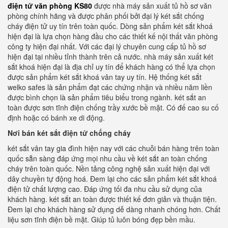
điện tử văn phòng KS80
được nhà máy sản xuất tủ hồ sơ văn
phòng chính hãng và được phân phối bởi đại lý két sắt chống
cháy điện tử uy tín trên toàn quốc. Dòng sản phẩm két sắt khoá
hiện đại là lựa chọn hàng đầu cho các thiết kế nội thất văn phòng
công ty hiện đại nhất. Với các đại lý chuyên cung cấp tủ hồ sơ
hiện đại tại nhiều tỉnh thành trên cả nước. nhà máy sản xuất két
sắt khoá hiện đại là địa chỉ uy tín để khách hàng có thể lựa chọn
được sản phẩm két sắt khoá vân tay uy tín. Hệ thống két sắt
welko safes là sản phẩm đạt các chứng nhận và nhiều năm liền
được bình chọn là sản phẩm tiêu biểu trong ngành. két sắt an
toàn được sơn tĩnh điện chống trầy xước bề mặt. Có đế cao su cố
định hoặc có bánh xe di động.
Nơi bán két sắt điện tử chống cháy
két sắt vân tay gia đình hiện nay với các chuỗi bán hàng trên toàn
quốc sẵn sàng đáp ứng mọi nhu cầu về két sắt an toàn chống
cháy trên toàn quốc. Nền tảng công nghệ sản xuất hiện đại với
dây chuyền tự động hoá. Đem lại cho các sản phẩm két sắt khoá
điện tử chất lượng cao. Đáp ứng tối đa nhu cầu sử dụng của
khách hàng. két sắt an toàn được thiết kế đơn giản và thuận tiện.
Đem lại cho khách hàng sử dụng dễ dàng nhanh chóng hơn. Chất
liệu sơn tĩnh điện bề mặt. Giúp tủ luôn bóng đẹp bền mầu.