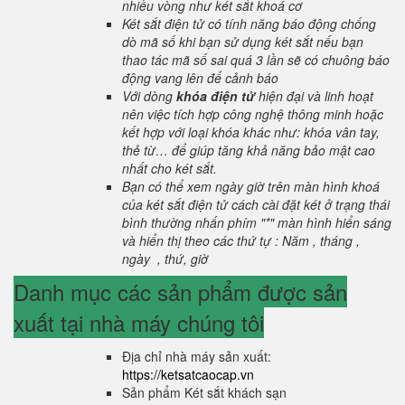
nhiều vòng như két sắt khoá cơ
Két sắt điện tử có tính năng báo động chống
dò mã số khi bạn sử dụng két sắt nếu bạn
thao tác mã số sai quá 3 lần sẽ có chuông báo
động vang lên để cảnh báo
Với dòng
khóa điện tử
hiện đại và linh hoạt
nên việc tích hợp công nghệ thông minh hoặc
kết hợp với loại khóa khác như: khóa vân tay,
thẻ từ… để giúp tăng khả năng bảo mật cao
nhất cho két sắt.
Bạn có thể xem ngày giờ trên màn hình khoá
của két sắt điện tử cách cài đặt két ở trạng thái
bình thường nhấn phím "*" màn hình hiển sáng
và hiển thị theo các thứ tự : Năm , tháng ,
ngày , thứ, giờ
Danh mục các sản phẩm được sản
xuất tại nhà máy chúng tôi
Địa chỉ nhà máy sản xuất:
https://ketsatcaocap.vn
Sản phẩm Két sắt khách sạn