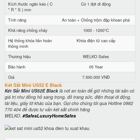
Kích thước ngăn kéo ( C
Có 1 đợt di động
* R * S ) mm
Tính năng
An toàn + Chống trộm đập khoan phá
Khả năng chống cháy
1000 - 1200°C
Hệ thống khóa liên hoàn
Khóa điện tử cao cấp
thông minh
Thương hiệu
WELKO Safes
Bảo hành
05 Year
Giá
7.500.000 VNĐ
Két Sắt Mini US52 E Black
Két Sắt Mini US52E Black
là nơi an toàn để giữ những tài sản có
giá trị như đồng hồ sang trọng, đồ trang sức, điện thoại di động,
tài liệu, giấy tờ khác của bạn. Gọi cho chúng tôi qua Hotline 0982
770 404 để được tư vấn két sắt chính hãng
WELKO.
#SafesLuxuryHomeSafes