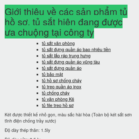
Giới thiệu về các sản phẩm tủ
hồ sơ, tủ sắt hiện đang được
ưa chuộng tại công ty
tủ sắt văn phòng
tủ sắt đựng quần áo bao nhiêu tiền
tủ sắt lắp ráp trung hưng
tủ sắt đựng quần áo vũng tàu
tủ sắt đựng quần áo
tủ bảo mật
tủ hồ sơ chống cháy
tủ treo quần áo inox
tủ chống cháy
tủ văn phòng K6
tủ file treo hồ sơ
Két được thiết kế nhỏ gọn, màu sắc hài hòa (Toàn bộ két sắt sơn
tĩnh điện chống trầy xước)
Độ dày thép thân: 1.5ly