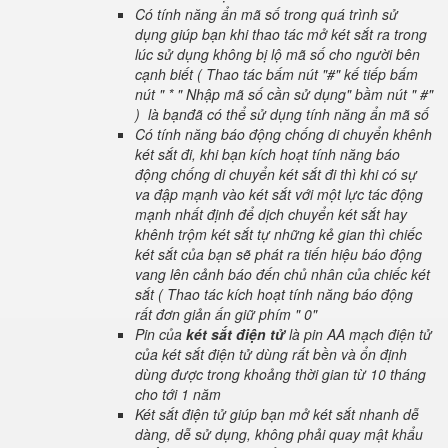
Có tính năng ẩn mã số trong quá trình sử
dụng giúp bạn khi thao tác mở két sắt ra trong
lúc sử dụng không bị lộ mã số cho người bên
cạnh biết ( Thao tác bấm nút "#" kế tiếp bấm
nút " * " Nhập mã số cần sử dụng" bầm nút " #"
) là bạnđã có thể sử dụng tính năng ẩn mã số
Có tính năng báo động chống di chuyển khênh
két sắt đi, khi bạn kích hoạt tính năng báo
động chống di chuyển két sắt đi thì khi có sự
va đập mạnh vào két sắt với một lực tác động
mạnh nhất định để dịch chuyển két sắt hay
khênh trộm két sắt tự những kẻ gian thì chiếc
két sắt của bạn sẽ phát ra tiến hiệu báo động
vang lên cảnh báo đến chủ nhân của chiếc két
sắt ( Thao tác kích hoạt tính năng báo động
rất đơn giản ấn giữ phím " 0"
Pin của
két sắt điện tử
là pin AA mạch điện tử
của két sắt điện tử dùng rất bền và ổn định
dùng được trong khoảng thời gian từ 10 tháng
cho tới 1 năm
Két sắt điện tử giúp bạn mở két sắt nhanh dễ
dàng, dễ sử dụng, không phải quay mật khẩu