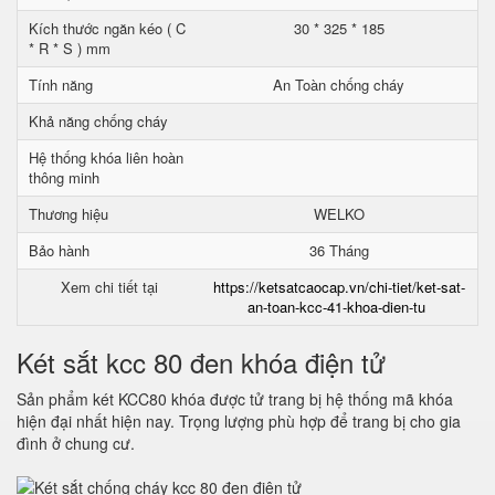
Kích thước ngăn kéo ( C
30 * 325 * 185
* R * S ) mm
Tính năng
An Toàn chống cháy
Khả năng chống cháy
Hệ thống khóa liên hoàn
thông minh
Thương hiệu
WELKO
Bảo hành
36 Tháng
Xem chi tiết tại
https://ketsatcaocap.vn/chi-tiet/ket-sat-
an-toan-kcc-41-khoa-dien-tu
Két sắt kcc 80 đen khóa điện tử
Sản phẩm két KCC80 khóa được tử trang bị hệ thống mã khóa
hiện đại nhất hiện nay. Trọng lượng phù hợp để trang bị cho gia
đình ở chung cư.