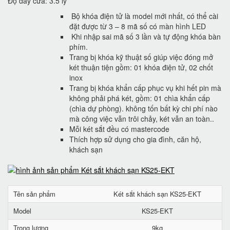
Độ dày cửa: 3.5 ly
Bộ khóa điện tử là model mới nhất, có thể cài
đặt được từ 3 – 8 mã số có màn hình LED
Khi nhập sai mã số 3 lần và tự động khóa bàn
phím.
Trang bị khóa kỹ thuật số giúp việc đóng mở
két thuận tiện gồm: 01 khóa điện tử, 02 chốt
inox
Trang bị khóa khẩn cấp phục vụ khi hết pin mà
không phải phá két, gồm: 01 chìa khẩn cấp
(chìa dự phòng). không tốn bất kỳ chi phí nào
mà công việc vẫn trôi chảy, két vẫn an toàn..
Mỗi két sắt đều có mastercode
Thích hợp sử dụng cho gia đình, căn hộ,
khách sạn
Tên sản phẩm
Két sắt khách sạn KS25-EKT
Model
KS25-EKT
Trọng lượng
9kg