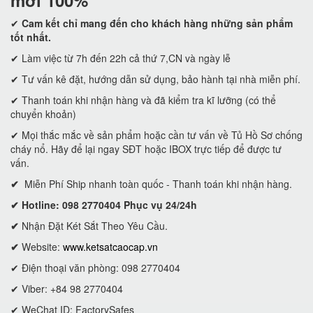
mới 100%
✔
Cam kết
chỉ mang đến cho khách hàng những sản phẩm
tốt nhất.
✔ Làm việc từ 7h đến 22h cả thứ 7,CN và ngày lễ
✔ Tư vấn kê đặt, hướng dẫn sử dụng, bảo hành tại nhà miễn phí.
✔ Thanh toán khi nhận hàng và đã kiểm tra kĩ lưỡng (có thể
chuyển khoản)
✔ Mọi thắc mắc về sản phẩm hoặc cần tư vấn về Tủ Hồ Sơ chống
cháy nổ. Hãy để lại ngay SĐT hoặc IBOX trực tiếp để được tư
vấn.
✔
Miễn Phí Ship nhanh toàn quốc - Thanh toán khi nhận hàng.
✔ Hotline: 098 2770404 Phục vụ 24/24h
✔
Nhận Đặt Két Sắt Theo Yêu Cầu.
✔
Website:
www.ketsatcaocap.vn
✔ Điện thoại văn phòng: 098 2770404
✔ Viber: +84 98 2770404
✔ WeChat ID: FactorySafes