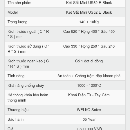
Tên sản phẩm
Két Sắt Mini US52 E Black
Model
Két Sắt Mini US52 E Black
Trọng lượng
140 ± 10Kg
Kích thước ngoài ( C * R
Cao 520 * Rộng 400 * Sâu 450
* S ) mm
Kích thước sử dụng ( C *
Cao 330 * Rộng 250 * Sâu 240
R * S ) mm
Kích thước ngăn kéo ( C
Có 1 đợt di động
* R * S ) mm
Tính năng
An toàn + Chống trộm đập khoan phá
Khả năng chống cháy
1000 - 1200°C
Hệ thống khóa liên hoàn
Khoá Điện Tử - Tay Cầm
thông minh
Thương hiệu
WELKO Safes
Bảo hành
05 Year
Giá
7.500.000 VNĐ