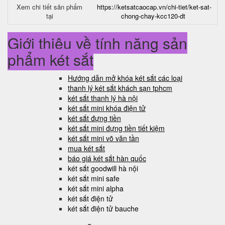
Xem chi tiết sản phẩm
https://ketsatcaocap.vn/chi-tiet/ket-sat-
tại
chong-chay-kcc120-dt
Giới thiệu về tính năng sản
phẩm két sắt
Hướng dẫn mở khóa két sắt các loại
thanh lý két sắt khách sạn tphcm
két sắt thanh lý hà nội
két sắt mini khóa điện tử
két sắt đựng tiền
két sắt mini đựng tiền tiết kiệm
két sắt mini võ văn tần
mua két sắt
báo giá két sắt hàn quốc
két sắt goodwill hà nội
két sắt mini safe
két sắt mini alpha
két sắt điện tử
két sắt điện tử bauche