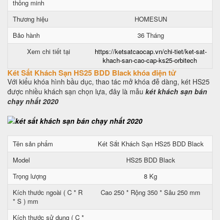
thông minh
Thương hiệu
HOMESUN
Bảo hành
36 Tháng
Xem chi tiết tại
https://ketsatcaocap.vn/chi-tiet/ket-sat-
khach-san-cao-cap-ks25-orbitech
Két Sắt Khách Sạn HS25 BDD Black khóa điện tử
Với kiểu khóa hình bầu dục, thao tác mở khóa đễ dàng, két HS25
được nhiều khách sạn chọn lựa, đây là mẫu
két khách sạn bán
chạy nhất 2020
Tên sản phẩm
Két Sắt Khách Sạn HS25 BDD Black
Model
HS25 BDD Black
Trọng lượng
8 Kg
Kích thước ngoài ( C * R
Cao 250 * Rộng 350 * Sâu 250 mm
* S ) mm
Kích thước sử dụng ( C *