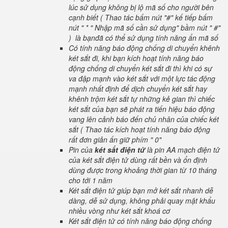
lúc sử dụng không bị lộ mã số cho người bên
cạnh biết ( Thao tác bấm nút "#" kế tiếp bấm
nút " * " Nhập mã số cần sử dụng" bầm nút " #"
) là bạnđã có thể sử dụng tính năng ẩn mã số
Có tính năng báo động chống di chuyển khênh
két sắt đi, khi bạn kích hoạt tính năng báo
động chống di chuyển két sắt đi thì khi có sự
va đập mạnh vào két sắt với một lực tác động
mạnh nhất định để dịch chuyển két sắt hay
khênh trộm két sắt tự những kẻ gian thì chiếc
két sắt của bạn sẽ phát ra tiến hiệu báo động
vang lên cảnh báo đến chủ nhân của chiếc két
sắt ( Thao tác kích hoạt tính năng báo động
rất đơn giản ấn giữ phím " 0"
Pin của
két sắt điện tử
là pin AA mạch điện tử
của két sắt điện tử dùng rất bền và ổn định
dùng được trong khoảng thời gian từ 10 tháng
cho tới 1 năm
Két sắt điện tử giúp bạn mở két sắt nhanh dễ
dàng, dễ sử dụng, không phải quay mật khẩu
nhiều vòng như két sắt khoá cơ
Két sắt điện tử có tính năng báo động chống