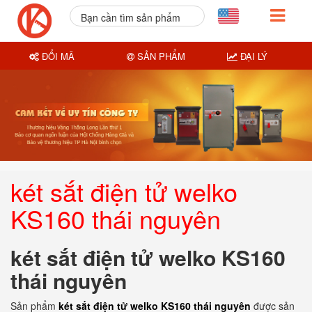
Bạn cần tìm sản phẩm
nào?
ĐỔI MÃ
SẢN PHẨM
ĐẠI LÝ
két sắt điện tử welko
KS160 thái nguyên
két sắt điện tử welko KS160
thái nguyên
Sản phẩm
két sắt điện tử welko KS160 thái nguyên
được sản