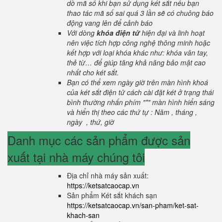
dò mã số khi bạn sử dụng két sắt nếu bạn
thao tác mã số sai quá 3 lần sẽ có chuông báo
động vang lên để cảnh báo
Với dòng
khóa điện tử
hiện đại và linh hoạt
nên việc tích hợp công nghệ thông minh hoặc
kết hợp với loại khóa khác như: khóa vân tay,
thẻ từ… để giúp tăng khả năng bảo mật cao
nhất cho két sắt.
Bạn có thể xem ngày giờ trên màn hình khoá
của két sắt điện tử cách cài đặt két ở trạng thái
bình thường nhấn phím "*" màn hình hiển sáng
và hiển thị theo các thứ tự : Năm , tháng ,
ngày , thứ, giờ
Danh mục các sản phẩm được sản
xuất tại nhà máy chúng tôi
Địa chỉ nhà máy sản xuất:
https://ketsatcaocap.vn
Sản phẩm Két sắt khách sạn
https://ketsatcaocap.vn/san-pham/ket-sat-
khach-san