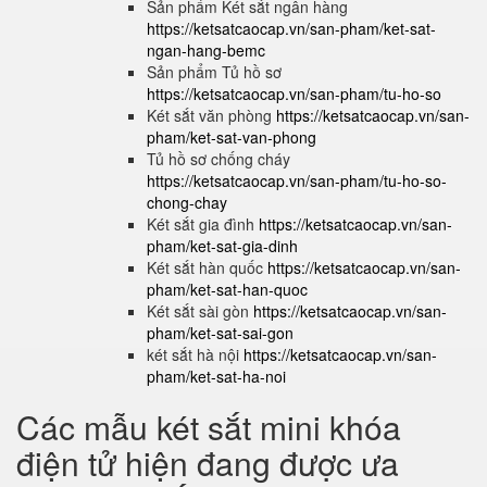
Sản phẩm Két sắt ngân hàng
https://ketsatcaocap.vn/san-pham/ket-sat-
ngan-hang-bemc
Sản phẩm Tủ hồ sơ
https://ketsatcaocap.vn/san-pham/tu-ho-so
Két sắt văn phòng
https://ketsatcaocap.vn/san-
pham/ket-sat-van-phong
Tủ hồ sơ chống cháy
https://ketsatcaocap.vn/san-pham/tu-ho-so-
chong-chay
Két sắt gia đình
https://ketsatcaocap.vn/san-
pham/ket-sat-gia-dinh
Két sắt hàn quốc
https://ketsatcaocap.vn/san-
pham/ket-sat-han-quoc
Két sắt sài gòn
https://ketsatcaocap.vn/san-
pham/ket-sat-sai-gon
két sắt hà nội
https://ketsatcaocap.vn/san-
pham/ket-sat-ha-noi
Các mẫu két sắt mini khóa
điện tử hiện đang được ưa