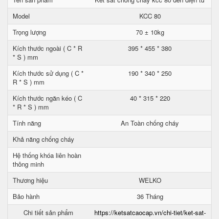
Model
KCC 80
Trọng lượng
70 ± 10kg
Kích thước ngoài ( C * R
395 * 455 * 380
* S ) mm
Kích thước sử dụng ( C *
190 * 340 * 250
R * S ) mm
Kích thước ngăn kéo ( C
40 * 315 * 220
* R * S ) mm
Tính năng
An Toàn chống cháy
Khả năng chống cháy
Hệ thống khóa liên hoàn
thông minh
Thương hiệu
WELKO
Bảo hành
36 Tháng
Chi tiết sản phẩm
https://ketsatcaocap.vn/chi-tiet/ket-sat-