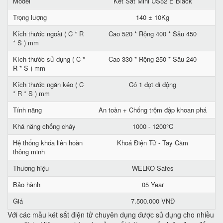
Model
Két Sắt Mini US52 E Black
Trọng lượng
140 ± 10Kg
Kích thước ngoài ( C * R
Cao 520 * Rộng 400 * Sâu 450
* S ) mm
Kích thước sử dụng ( C *
Cao 330 * Rộng 250 * Sâu 240
R * S ) mm
Kích thước ngăn kéo ( C
Có 1 đợt di động
* R * S ) mm
Tính năng
An toàn + Chống trộm đập khoan phá
Khả năng chống cháy
1000 - 1200°C
Hệ thống khóa liên hoàn
Khoá Điện Tử - Tay Cầm
thông minh
Thương hiệu
WELKO Safes
Bảo hành
05 Year
Giá
7.500.000 VNĐ
Với các mẫu két sắt điện tử chuyên dụng được sủ dụng cho nhiều