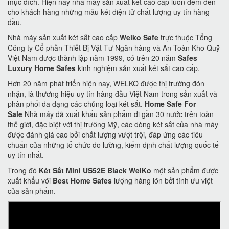
mục đích. Hiện nay nhà máy sản xuất két cao cấp luôn đem đến
cho khách hàng những mẫu két điện tử chất lượng uy tín hàng
đầu.
Nhà máy sản xuất két sắt cao cấp
Welko Safe
trực thuộc Tổng
Công ty Cổ phần Thiết Bị Vật Tư Ngân hàng và An Toàn Kho Quỹ
Việt Nam được thành lập năm 1999, có trên 20 năm
Safes
Luxury Home Safes
kinh nghiệm sản xuất két sắt cao cấp.
Hơn 20 năm phát triển hiện nay, WELKO được thị trường đón
nhận, là thương hiệu uy tín hàng đầu Việt Nam trong sản xuất và
phân phối đa dạng các chủng loại két sắt.
Home Safe For
Sale
Nhà máy đã xuất khẩu sản phẩm đi gần 30 nước trên toàn
thế giới, đặc biệt với thị trường Mỹ, các dòng két sắt của nhà máy
được đánh giá cao bởi chất lượng vượt trội, đáp ứng các tiêu
chuẩn của những tổ chức đo lường, kiểm định chất lượng quốc tế
uy tín nhất.
Trong đó
Két Sắt Mini US52E Black WelKo
một sản phẩm được
xuất khẩu với
Best Home Safes
lượng hàng lớn bởi tính ưu việt
của sản phẩm.