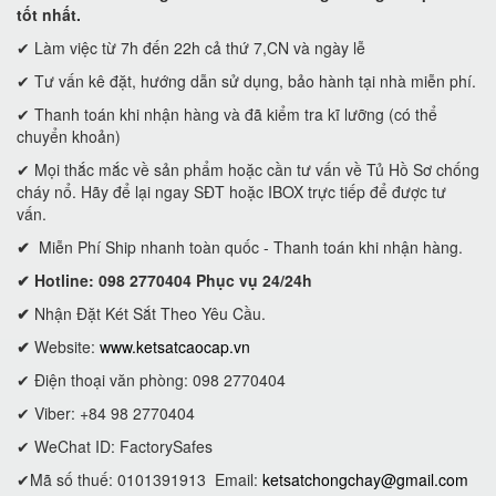
tốt nhất.
✔ Làm việc từ 7h đến 22h cả thứ 7,CN và ngày lễ
✔ Tư vấn kê đặt, hướng dẫn sử dụng, bảo hành tại nhà miễn phí.
✔ Thanh toán khi nhận hàng và đã kiểm tra kĩ lưỡng (có thể
chuyển khoản)
✔ Mọi thắc mắc về sản phẩm hoặc cần tư vấn về Tủ Hồ Sơ chống
cháy nổ. Hãy để lại ngay SĐT hoặc IBOX trực tiếp để được tư
vấn.
✔
Miễn Phí Ship nhanh toàn quốc - Thanh toán khi nhận hàng.
✔ Hotline: 098 2770404 Phục vụ 24/24h
✔
Nhận Đặt Két Sắt Theo Yêu Cầu.
✔
Website:
www.ketsatcaocap.vn
✔ Điện thoại văn phòng: 098 2770404
✔ Viber: +84 98 2770404
✔ WeChat ID: FactorySafes
✔Mã số thuế: 0101391913
Email:
ketsatchongchay@gmail.com