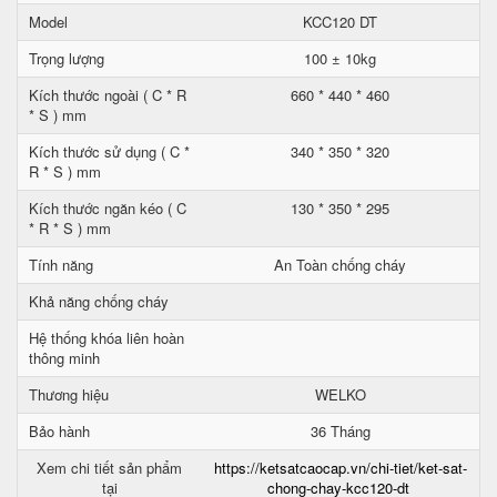
Model
KCC120 DT
Trọng lượng
100 ± 10kg
Kích thước ngoài ( C * R
660 * 440 * 460
* S ) mm
Kích thước sử dụng ( C *
340 * 350 * 320
R * S ) mm
Kích thước ngăn kéo ( C
130 * 350 * 295
* R * S ) mm
Tính năng
An Toàn chống cháy
Khả năng chống cháy
Hệ thống khóa liên hoàn
thông minh
Thương hiệu
WELKO
Bảo hành
36 Tháng
Xem chi tiết sản phẩm
https://ketsatcaocap.vn/chi-tiet/ket-sat-
tại
chong-chay-kcc120-dt