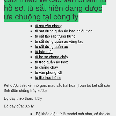
hồ sơ, tủ sắt hiện đang được
ưa chuộng tại công ty
tủ sắt văn phòng
tủ sắt đựng quần áo bao nhiêu tiền
tủ sắt lắp ráp trung hưng
tủ sắt đựng quần áo vũng tàu
tủ sắt đựng quần áo
tủ bảo mật
tủ hồ sơ chống cháy
tủ treo quần áo inox
tủ chống cháy
tủ văn phòng K6
tủ file treo hồ sơ
Két được thiết kế nhỏ gọn, màu sắc hài hòa (Toàn bộ két sắt sơn
tĩnh điện chống trầy xước)
Độ dày thép thân: 1.5ly
Độ dày cửa: 3.5 ly
Bộ khóa điện tử là model mới nhất, có thể cài