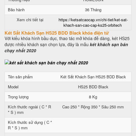
Bảo hành
36 Tháng
Xem chi tiết tại
https://ketsatcaocap.vn/chi-tiet/ket-sat-
khach-san-cao-cap-ks25-orbitech
Két Sắt Khách Sạn HS25 BDD Black khóa điện tử
Với kiểu khóa hình bầu dục, thao tác mở khóa đễ dàng, két HS25
được nhiều khách sạn chọn lựa, đây là mẫu
két khách sạn bán
chạy nhất 2020
Tên sản phẩm
Két Sắt Khách Sạn HS25 BDD Black
Model
HS25 BDD Black
Trọng lượng
8 Kg
Kích thước ngoài ( C * R
Cao 250 * Rộng 350 * Sâu 250 mm
* S ) mm
Kích thước sử dụng ( C *
R * S ) mm