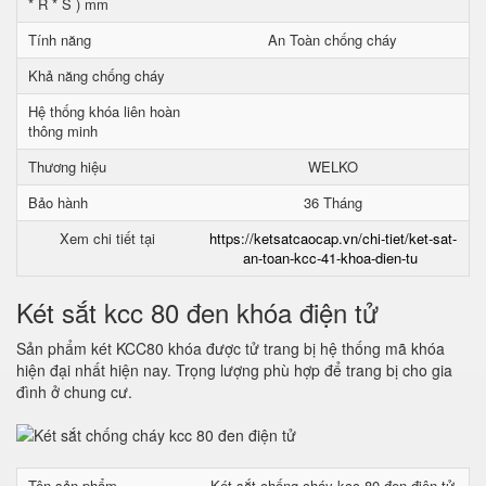
* R * S ) mm
Tính năng
An Toàn chống cháy
Khả năng chống cháy
Hệ thống khóa liên hoàn
thông minh
Thương hiệu
WELKO
Bảo hành
36 Tháng
Xem chi tiết tại
https://ketsatcaocap.vn/chi-tiet/ket-sat-
an-toan-kcc-41-khoa-dien-tu
Két sắt kcc 80 đen khóa điện tử
Sản phẩm két KCC80 khóa được tử trang bị hệ thống mã khóa
hiện đại nhất hiện nay. Trọng lượng phù hợp để trang bị cho gia
đình ở chung cư.
Tên sản phẩm
Két sắt chống cháy kcc 80 đen điện tử