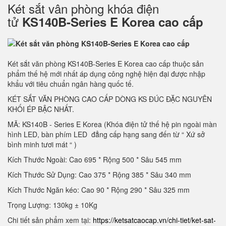
Két sắt vân phòng khóa điện
tử
KS140B-Series E Korea cao cấp
Két sắt văn phòng KS140B-Series E Korea cao cấp thuộc sản
phẩm thế hệ mới nhất áp dụng công nghệ hiện đại được nhập
khẩu với tiêu chuẩn ngân hàng quốc tế.
KÉT SẮT VĂN PHÒNG CAO CẤP DÒNG KS ĐÚC ĐẶC NGUYÊN
KHỐI ÉP BẬC NHẤT.
MÃ: KS140B - Series E Korea (Khóa điện tử thế hệ pin ngoài màn
hình LED, bàn phím LED đẳng cấp hạng sang đến từ “ Xứ sở
bình minh tươi mát “ )
Kích Thước Ngoài: Cao 695 * Rộng 500 * Sâu 545 mm
Kích Thước Sử Dụng: Cao 375 * Rộng 385 * Sâu 340 mm
Kích Thước Ngăn kéo: Cao 90 * Rộng 290 * Sâu 325 mm
Trọng Lượng: 130kg ± 10Kg
Chi tiết sản phẩm xem tại:
https://ketsatcaocap.vn/chi-tiet/ket-sat-