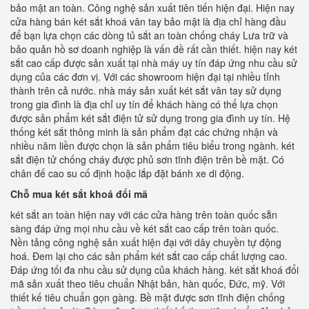
bảo mật an toàn. Công nghệ sản xuất tiên tiến hiện đại. Hiện nay
cửa hàng bán két sắt khoá vân tay bảo mật là địa chỉ hàng đầu
để bạn lựa chọn các dòng tủ sắt an toàn chống cháy Lưa trữ và
bảo quản hồ sơ doanh nghiệp là vấn đề rất cần thiết. hiện nay két
sắt cao cấp được sản xuất tại nhà máy uy tín đáp ứng nhu cầu sử
dụng của các đơn vị. Với các showroom hiện đại tại nhiều tỉnh
thành trên cả nước. nhà máy sản xuất két sắt vân tay sử dụng
trong gia đình là địa chỉ uy tín để khách hàng có thể lựa chọn
được sản phẩm két sắt điện tử sử dụng trong gia đình uy tín. Hệ
thống két sắt thông minh là sản phẩm đạt các chứng nhận và
nhiều năm liền được chọn là sản phẩm tiêu biểu trong ngành. két
sắt điện tử chống cháy được phủ sơn tĩnh điện trên bề mặt. Có
chân đế cao su cố định hoặc lắp đặt bánh xe di động.
Chỗ mua két sắt khoá đổi mã
két sắt an toàn hiện nay với các cửa hàng trên toàn quốc sẵn
sàng đáp ứng mọi nhu cầu về két sắt cao cấp trên toàn quốc.
Nền tảng công nghệ sản xuất hiện đại với dây chuyền tự động
hoá. Đem lại cho các sản phẩm két sắt cao cấp chất lượng cao.
Đáp ứng tối đa nhu cầu sử dụng của khách hàng. két sắt khoá đổi
mã sản xuất theo tiêu chuẩn Nhật bản, hàn quốc, Đức, mỹ. Với
thiết kế tiêu chuẩn gọn gàng. Bề mặt được sơn tĩnh điện chống