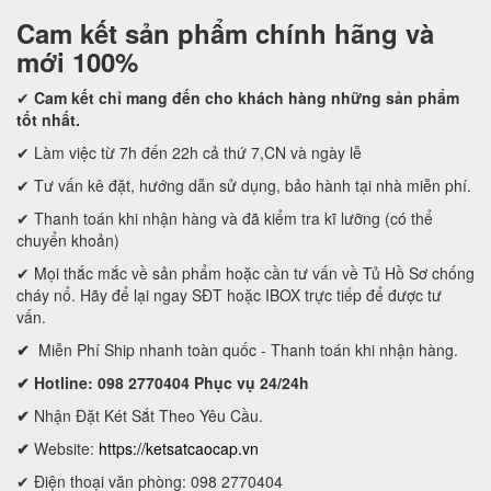
Cam kết
sản phẩm chính hãng và
mới 100%
✔
Cam kết
chỉ mang đến cho khách hàng những sản phẩm
tốt nhất.
✔ Làm việc từ 7h đến 22h cả thứ 7,CN và ngày lễ
✔ Tư vấn kê đặt, hướng dẫn sử dụng, bảo hành tại nhà miễn phí.
✔ Thanh toán khi nhận hàng và đã kiểm tra kĩ lưỡng (có thể
chuyển khoản)
✔ Mọi thắc mắc về sản phẩm hoặc cần tư vấn về Tủ Hồ Sơ chống
cháy nổ. Hãy để lại ngay SĐT hoặc IBOX trực tiếp để được tư
vấn.
✔
Miễn Phí Ship nhanh toàn quốc - Thanh toán khi nhận hàng.
✔ Hotline: 098 2770404 Phục vụ 24/24h
✔
Nhận Đặt Két Sắt Theo Yêu Cầu.
✔
Website:
https://ketsatcaocap.vn
✔ Điện thoại văn phòng: 098 2770404