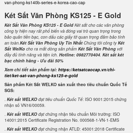
van-phong-ks140b-series-e-korea-cao-cap
Két Sắt Văn Phòng KS125 - E Gold
Két Sắt Văn Phòng KS125 - E Gold
Két sắt cho các văn phòng
công ty hiện nay rất phổ biến và đóng vai trò quan trọng trong
bảo quản tiền bạc, con dấu các giấy tờ quan trọng đảm bảo tính
an toàn.
Két Sắt Văn Phòng Uy Tín Nhất
Chúng tôi công ty
Két
Sắt WelKo
cho ra mắt dòng sản phẩm
Két Sắt Văn Phòng
với
đầy đủ tính năng và tiện ích.
Hotline: 0982770404
.
Két sắt két
bạc chính hãng - Ưu đãi 50%
Xem chi tiết sản phẩm tại:
https://ketsatcaocap.vn/chi-
tiet/ket-sat-van-phong-ks125-e-gold
Sản phẩm Két Sắt WELKO sản xuất theo tiêu chuẩn Quốc Tế
SGS:
.
Két sắt WELKO
đạt tiêu chuẩn Quốc Tế
: ISO 9001:2015 chứng
nhận số VN16/00059.
.
Két sắt WELKO
đạt c
hứng nhận tiêu chuẩn Môi trường: ISO
14001:2015 Certificate Registration No. 000568-1-VN-1-EMS
.
Két sắt WELKO
đạt
chứng nhận ATLĐ: 45001:2018 Certificate