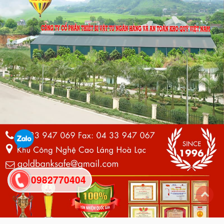
0982770404
back