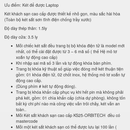
Ưu điểm: Két để được Laptop
Két khách sạn cao cấp được thiết kế nhỏ gọn, màu sắc hài hòa
(Toàn bộ két sắt sơn tĩnh điện chống trầy xước)
Độ dày thép thân: 1.5ly
Độ dày cửa: 3.5 ly
Mỗi chiếc két sắt đều trang bị bộ khóa điện tử là model mới
nhất, có thể cài đặt được từ 3 – 6 mã số ( thế Hệ mô tơ
xoắn tự động cao cấp)
Khi nhập sai mã số 3 lần và tự động khóa bàn phím.
Trang bị khóa kỹ thuật số giúp việc đóng mở két thuận tiện
gồm: 01 khóa điện tử, 02 chốt inox, hệ thống mô tơ xoắn tự
động cao cấp.
(Dùng phím # két tự động đóng).
Trang bị khóa khẩn cấp phục vụ khi hết pin mà không phải
phá két, gồm: 01 chìa khẩn cấp (chìa dự phòng). không tốn
bất kỳ chi phí nào mà công việc vẫn trôi chảy, két vẫn an
toàn..
Mỗi Két sắt khách sạn cao cấp KS25-ORBITECH đều có
mastercode
Mỗi một két sắt khách sạn có thể được lưu lại 100 lần (