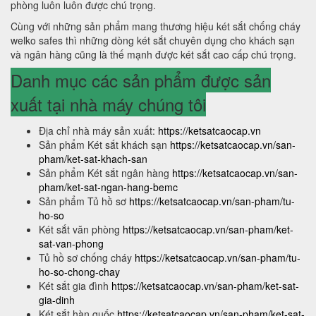
phòng luôn luôn được chú trọng.
Cùng với những sản phẩm mang thương hiệu két sắt chống cháy
welko safes thì những dòng két sắt chuyên dụng cho khách sạn
và ngân hàng cũng là thế mạnh được két sắt cao cấp chú trọng.
Danh mục các sản phẩm được sản
xuất tại nhà máy chúng tôi
Địa chỉ nhà máy sản xuất:
https://ketsatcaocap.vn
Sản phẩm Két sắt khách sạn
https://ketsatcaocap.vn/san-
pham/ket-sat-khach-san
Sản phẩm Két sắt ngân hàng
https://ketsatcaocap.vn/san-
pham/ket-sat-ngan-hang-bemc
Sản phẩm Tủ hồ sơ
https://ketsatcaocap.vn/san-pham/tu-
ho-so
Két sắt văn phòng
https://ketsatcaocap.vn/san-pham/ket-
sat-van-phong
Tủ hồ sơ chống cháy
https://ketsatcaocap.vn/san-pham/tu-
ho-so-chong-chay
Két sắt gia đình
https://ketsatcaocap.vn/san-pham/ket-sat-
gia-dinh
Két sắt hàn quốc
https://ketsatcaocap.vn/san-pham/ket-sat-