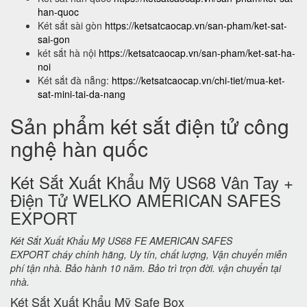
han-quoc
Két sắt sài gòn
https://ketsatcaocap.vn/san-pham/ket-sat-
sai-gon
két sắt hà nội
https://ketsatcaocap.vn/san-pham/ket-sat-ha-
noi
Két sắt đà nẵng:
https://ketsatcaocap.vn/chi-tiet/mua-ket-
sat-mini-tai-da-nang
Sản phẩm két sắt điện tử công
nghệ hàn quốc
Két Sắt Xuất Khẩu Mỹ US68 Vân Tay +
Điện Tử WELKO AMERICAN SAFES
EXPORT
Két Sắt Xuất Khẩu Mỹ US68 FE AMERICAN SAFES
EXPORT cháy chính hãng, Uy tín, chất lượng, Vận chuyển miễn
phí tận nhà. Bảo hành 10 năm. Bảo trì trọn đời. vận chuyển tại
nhà.
Két Sắt Xuất Khẩu Mỹ Safe Box