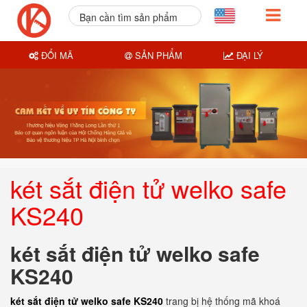
Bạn cần tìm sản phẩm
nào?
ĐỔI MÃ
SẢN PHẨM
ĐẠI LÝ
két sắt điện tử welko safe
KS240
két sắt điện tử welko safe
KS240
két sắt điện tử welko safe KS240
trang bị hệ thống mã khoá