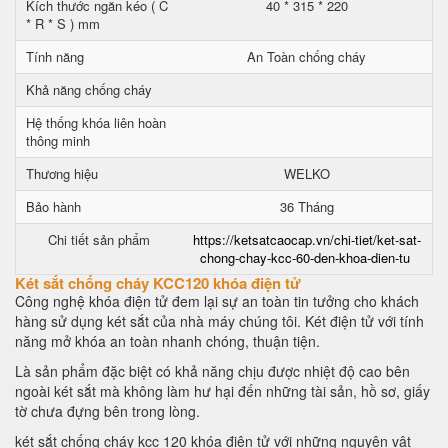
Kích thước ngăn kéo ( C
40 * 315 * 220
* R * S ) mm
Tính năng
An Toàn chống cháy
Khả năng chống cháy
Hệ thống khóa liên hoàn
thông minh
Thương hiệu
WELKO
Bảo hành
36 Tháng
Chi tiết sản phẩm
https://ketsatcaocap.vn/chi-tiet/ket-sat-
chong-chay-kcc-60-den-khoa-dien-tu
Két sắt chống cháy KCC120 khóa điện tử
Công nghệ khóa điện tử đem lại sự an toàn tin tưởng cho khách
hàng sử dụng két sắt của nhà máy chúng tôi. Két điện tử với tính
năng mở khóa an toàn nhanh chóng, thuận tiện.
Là sản phẩm đặc biệt có khả năng chịu được nhiệt độ cao bên
ngoài két sắt mà không làm hư hại đến những tài sản, hồ sơ, giấy
tờ chưa đựng bên trong lòng.
két sắt chống cháy kcc 120 khóa điện tử với những nguyên vật