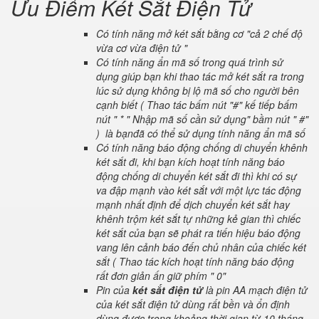
Ưu Điểm Két Sắt Điện Tử
Có tính năng mở két sắt bằng cơ "cả 2 chế độ
vừa cơ vừa điện tử "
Có tính năng ẩn mã số trong quá trình sử
dụng giúp bạn khi thao tác mở két sắt ra trong
lúc sử dụng không bị lộ mã số cho người bên
cạnh biết ( Thao tác bấm nút "#" kế tiếp bấm
nút " * " Nhập mã số cần sử dụng" bầm nút " #"
) là bạnđã có thể sử dụng tính năng ẩn mã số
Có tính năng báo động chống di chuyển khênh
két sắt đi, khi bạn kích hoạt tính năng báo
động chống di chuyển két sắt đi thì khi có sự
va đập mạnh vào két sắt với một lực tác động
mạnh nhất định để dịch chuyển két sắt hay
khênh trộm két sắt tự những kẻ gian thì chiếc
két sắt của bạn sẽ phát ra tiến hiệu báo động
vang lên cảnh báo đến chủ nhân của chiếc két
sắt ( Thao tác kích hoạt tính năng báo động
rất đơn giản ấn giữ phím " 0"
Pin của
két sắt điện tử
là pin AA mạch điện tử
của két sắt điện tử dùng rất bền và ổn định
dùng được trong khoảng thời gian từ 10 tháng