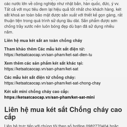
các nước lớn về công nghiệp như nhật bản, hàn quốc, đức, ý vv.
Tất cả với mục tiêu đem lại hiệu quả tốt nhất cho khách hàng. két
sắt khoá an toàn bảo mật được sản xuất với thiết kế gọn gàng, rất
thuận tiện trong quá trình sử dụng lâu dài. Sản phẩm được sơn
chống trầy xước nên luôn bóng đẹp dù bạn đã sử dụng nhiều
năm.
Liên hệ mua két sắt an toàn chống cháy
Tham khảo thêm Các mẫu két sắt điện tử:
https://ketsatcaocap.vn/san-pham/ket-sat-dien-tu
Xem thêm các sản phẩm két sắt khác tại:
https://ketsatcaocap.vn/san-pham/ket-sat
Các mẫu két sắt điện tử chống cháy:
https://ketsatcaocap.vn/san-pham/ket-sat-chong-chay
Két sắt mini chống cháy cao cấp:
https://ketsatcaocap.vn/san-pham/ket-sat-mini
Liên hệ mua két sắt Chống cháy cao
cấp
Liên hệ trực tiếp với chúng tôi theo số hotline 0982770404 hoặc