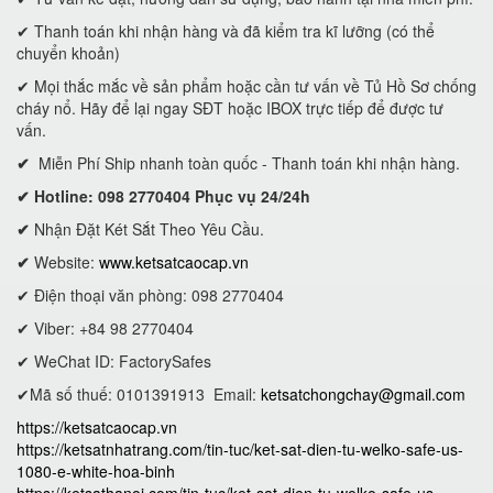
✔ Thanh toán khi nhận hàng và đã kiểm tra kĩ lưỡng (có thể
chuyển khoản)
✔ Mọi thắc mắc về sản phẩm hoặc cần tư vấn về Tủ Hồ Sơ chống
cháy nổ. Hãy để lại ngay SĐT hoặc IBOX trực tiếp để được tư
vấn.
✔
Miễn Phí Ship nhanh toàn quốc - Thanh toán khi nhận hàng.
✔ Hotline: 098 2770404 Phục vụ 24/24h
✔
Nhận Đặt Két Sắt Theo Yêu Cầu.
✔
Website:
www.ketsatcaocap.vn
✔ Điện thoại văn phòng: 098 2770404
✔ Viber: +84 98 2770404
✔ WeChat ID: FactorySafes
✔Mã số thuế: 0101391913
Email:
ketsatchongchay@gmail.com
https://ketsatcaocap.vn
https://ketsatnhatrang.com/tin-tuc/ket-sat-dien-tu-welko-safe-us-
1080-e-white-hoa-binh