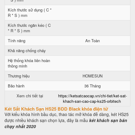
Kích thước sử dụng ( C *
R * S ) mm
Kích thước ngăn kéo ( C
* R * S ) mm
Tính năng
An Toàn
Khả năng chống cháy
Hệ thống khóa liên hoàn
thông minh
Thương hiệu
HOMESUN
Bảo hành
36 Tháng
Xem chi tiết tại
https://ketsatcaocap.vn/chi-tiet/ket-sat-
khach-san-cao-cap-ks25-orbitech
Két Sắt Khách Sạn HS25 BDD Black khóa điện tử
Với kiểu khóa hình bầu dục, thao tác mở khóa đễ dàng, két HS25
được nhiều khách sạn chọn lựa, đây là mẫu
két khách sạn bán
chạy nhất 2020