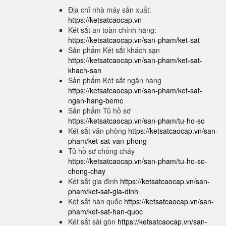
Địa chỉ nhà máy sản xuất:
https://ketsatcaocap.vn
Két sắt an toàn chính hãng:
https://ketsatcaocap.vn/san-pham/ket-sat
Sản phẩm Két sắt khách sạn
https://ketsatcaocap.vn/san-pham/ket-sat-
khach-san
Sản phẩm Két sắt ngân hàng
https://ketsatcaocap.vn/san-pham/ket-sat-
ngan-hang-bemc
Sản phẩm Tủ hồ sơ
https://ketsatcaocap.vn/san-pham/tu-ho-so
Két sắt văn phòng
https://ketsatcaocap.vn/san-
pham/ket-sat-van-phong
Tủ hồ sơ chống cháy
https://ketsatcaocap.vn/san-pham/tu-ho-so-
chong-chay
Két sắt gia đình
https://ketsatcaocap.vn/san-
pham/ket-sat-gia-dinh
Két sắt hàn quốc
https://ketsatcaocap.vn/san-
pham/ket-sat-han-quoc
Két sắt sài gòn
https://ketsatcaocap.vn/san-