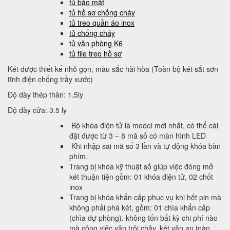
tủ bảo mật
tủ hồ sơ chống cháy
tủ treo quần áo inox
tủ chống cháy
tủ văn phòng K6
tủ file treo hồ sơ
Két được thiết kế nhỏ gọn, màu sắc hài hòa (Toàn bộ két sắt sơn
tĩnh điện chống trầy xước)
Độ dày thép thân: 1.5ly
Độ dày cửa: 3.5 ly
Bộ khóa điện tử là model mới nhất, có thể cài
đặt được từ 3 – 8 mã số có màn hình LED
Khi nhập sai mã số 3 lần và tự động khóa bàn
phím.
Trang bị khóa kỹ thuật số giúp việc đóng mở
két thuận tiện gồm: 01 khóa điện tử, 02 chốt
inox
Trang bị khóa khẩn cấp phục vụ khi hết pin mà
không phải phá két, gồm: 01 chìa khẩn cấp
(chìa dự phòng). không tốn bất kỳ chi phí nào
mà công việc vẫn trôi chảy, két vẫn an toàn..