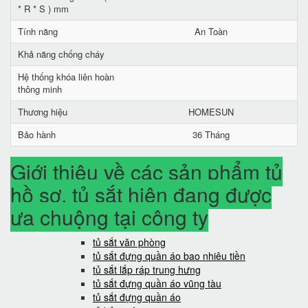
* R * S ) mm
Tính năng
An Toàn
Khả năng chống cháy
Hệ thống khóa liên hoàn
thông minh
Thương hiệu
HOMESUN
Bảo hành
36 Tháng
Giới thiệu về các sản phẩm tủ
hồ sơ, tủ sắt hiện đang được
ưa chuộng tại công ty
tủ sắt văn phòng
tủ sắt đựng quần áo bao nhiêu tiền
tủ sắt lắp ráp trung hưng
tủ sắt đựng quần áo vũng tàu
tủ sắt đựng quần áo