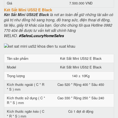
Giá
7.500.000 VNĐ
Két Sắt Mini US52 E Black
Két Sắt Mini US52E Black
là nơi an toàn để giữ những tài sản có
giá trị như đồng hồ sang trọng, đồ trang sức, điện thoại di động,
tài liệu, giấy tờ khác của bạn. Gọi cho chúng tôi qua Hotline 0982
770 404 để được tư vấn két sắt chính hãng
WELKO.
#SafesLuxuryHomeSafes
Tên sản phẩm
Két Sắt Mini US52 E Black
Model
Két Sắt Mini US52 E Black
Trọng lượng
140 ± 10Kg
Kích thước ngoài ( C * R
Cao 520 * Rộng 400 * Sâu 450
* S ) mm
Kích thước sử dụng ( C *
Cao 330 * Rộng 250 * Sâu 240
R * S ) mm
Kích thước ngăn kéo ( C
Có 1 đợt di động
* R * S ) mm