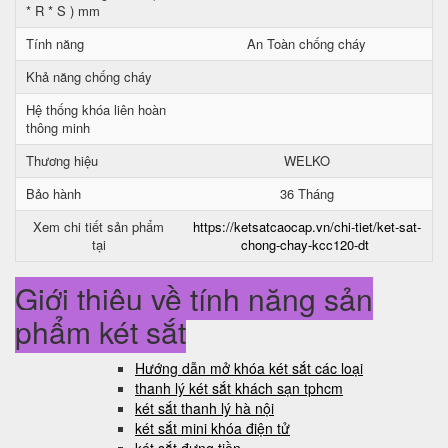
* R * S ) mm
Tính năng
An Toàn chống cháy
Khả năng chống cháy
Hệ thống khóa liên hoàn
thông minh
Thương hiệu
WELKO
Bảo hành
36 Tháng
Xem chi tiết sản phẩm
https://ketsatcaocap.vn/chi-tiet/ket-sat-
tại
chong-chay-kcc120-dt
Giới thiệu về tính năng sản
phẩm két sắt
Hướng dẫn mở khóa két sắt các loại
thanh lý két sắt khách sạn tphcm
két sắt thanh lý hà nội
két sắt mini khóa điện tử