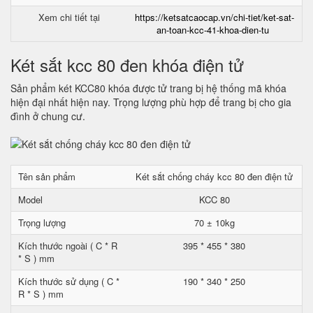
Xem chi tiết tại
https://ketsatcaocap.vn/chi-tiet/ket-sat-
an-toan-kcc-41-khoa-dien-tu
Két sắt kcc 80 đen khóa điện tử
Sản phẩm két KCC80 khóa được tử trang bị hệ thống mã khóa
hiện đại nhất hiện nay. Trọng lượng phù hợp để trang bị cho gia
đình ở chung cư.
Tên sản phẩm
Két sắt chống cháy kcc 80 đen điện tử
Model
KCC 80
Trọng lượng
70 ± 10kg
Kích thước ngoài ( C * R
395 * 455 * 380
* S ) mm
Kích thước sử dụng ( C *
190 * 340 * 250
R * S ) mm