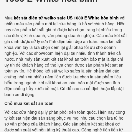
Mua
két sắt điện tử welko safe US 1080 E White hòa bình
với
nhiều mẫu sản phẩm mới tại cửa hàng tủ hồ sơ chính hãng. Hiện
nay sản phẩm két sắt giá rẻ được lựa chọn trang bị nhiều trong
các đơn vị kinh doanh, văn phòng doanh nghiệp. Các mẫu két sắt
gia đình được sử lý sơn tĩnh điện bền đẹp an toàn. mua két sắt
khoá vân tay là lựa chọn đem lại giải pháp tối ưu cho doanh
nghiệp. Với các showroom hiện đại tại nhiều tỉnh thành trên cả
nước. nhà máy sản xuất két sắt khoá an toàn bảo mật là địa chỉ
uy tín để khách hàng có thể lựa chọn được sản phẩm két sắt an
toàn uy tín. Hệ thống két sắt welko safes là sản phẩm đạt các
chứng nhận và nhiều năm liền được lựa chọn là sản phẩm tiêu
biểu trong ngành. két sắt khoá an toàn bảo mật được sơn tĩnh
điện chống trầy xước bề mặt. Có đế cao su cố định hoặc lắp đặt
bánh xe di động.
Chỗ mua két sắt an toàn
Với các cửa hàng đại lý phân phối trên toàn quốc. Hiện nay công
ty két sắt hiện đại sẵn sàng phục vụ mọi nhu cầu chọn lựa tủ hồ
sơ văn phòng của khách hàng. Các sản phẩm két sắt khoá cơ
được sản xuất với nền tảng kỹ thuật cao. Công nghệ tiên tiến từ