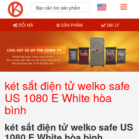
Bạn cần tìm sản phẩm
nào?
ĐỔI MÃ
SẢN PHẨM
ĐẠI LÝ
két sắt điện tử welko safe
US 1080 E White hòa
bình
két sắt điện tử welko safe US
1080 E White hòa bình