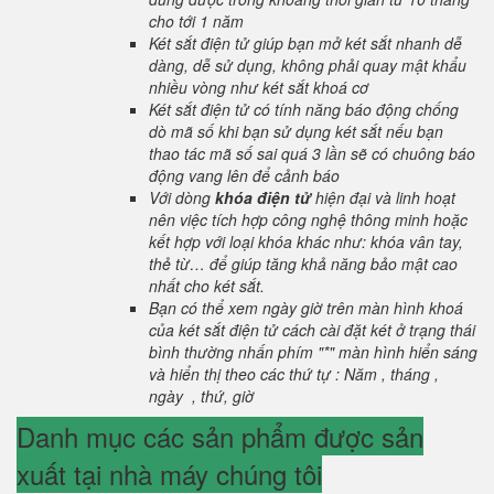
cho tới 1 năm
Két sắt điện tử giúp bạn mở két sắt nhanh dễ
dàng, dễ sử dụng, không phải quay mật khẩu
nhiều vòng như két sắt khoá cơ
Két sắt điện tử có tính năng báo động chống
dò mã số khi bạn sử dụng két sắt nếu bạn
thao tác mã số sai quá 3 lần sẽ có chuông báo
động vang lên để cảnh báo
Với dòng
khóa điện tử
hiện đại và linh hoạt
nên việc tích hợp công nghệ thông minh hoặc
kết hợp với loại khóa khác như: khóa vân tay,
thẻ từ… để giúp tăng khả năng bảo mật cao
nhất cho két sắt.
Bạn có thể xem ngày giờ trên màn hình khoá
của két sắt điện tử cách cài đặt két ở trạng thái
bình thường nhấn phím "*" màn hình hiển sáng
và hiển thị theo các thứ tự : Năm , tháng ,
ngày , thứ, giờ
Danh mục các sản phẩm được sản
xuất tại nhà máy chúng tôi