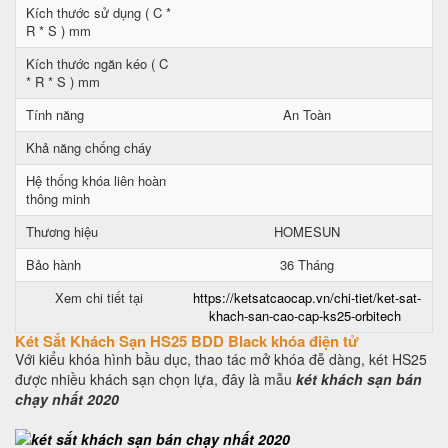
Kích thước sử dụng ( C *
R * S ) mm
Kích thước ngăn kéo ( C
* R * S ) mm
Tính năng
An Toàn
Khả năng chống cháy
Hệ thống khóa liên hoàn
thông minh
Thương hiệu
HOMESUN
Bảo hành
36 Tháng
Xem chi tiết tại
https://ketsatcaocap.vn/chi-tiet/ket-sat-
khach-san-cao-cap-ks25-orbitech
Két Sắt Khách Sạn HS25 BDD Black khóa điện tử
Với kiểu khóa hình bầu dục, thao tác mở khóa đễ dàng, két HS25
được nhiều khách sạn chọn lựa, đây là mẫu
két khách sạn bán
chạy nhất 2020