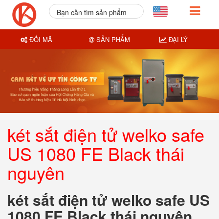
Bạn cần tìm sản phẩm
nào?
ĐỔI MÃ
SẢN PHẨM
ĐẠI LÝ
két sắt điện tử welko safe
US 1080 FE Black thái
nguyên
két sắt điện tử welko safe US
1080 FE Black thái nguyên