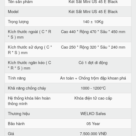
Tên sản phẩm
Két Sắt Mini US 45 E Black
Model
Két Sắt Mini US 45 E Black
Trọng lượng
140 ± 10Kg
Kích thước ngoài ( C * R
Cao 440 * Rộng 470 * Sâu * 450 mm
* S ) mm
Kích thước sử dụng ( C *
Cao 250 * Rộng 320 * Sâu * 240 mm
R * S ) mm
Kích thước ngăn kéo ( C
Có 1 đợt di động
* R * S ) mm
Tính năng
An toàn + Chống trộm đập khoan phá
Khả năng chống cháy
1000 - 1200°C
Hệ thống khóa liên hoàn
Khóa điện tử cao cấp
thông minh
Thương hiệu
WELKO Safes
Bảo hành
05 Year
Giá
7.500.000 VNĐ