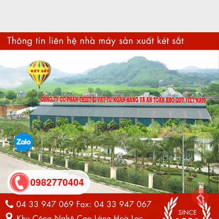
0982770404
back