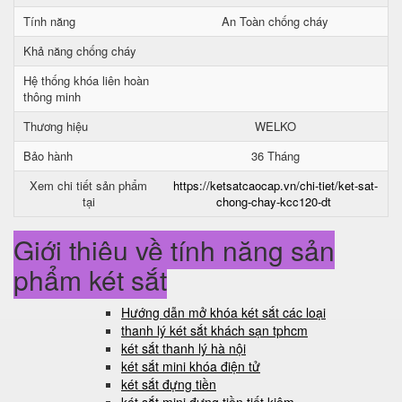
Tính năng
An Toàn chống cháy
Khả năng chống cháy
Hệ thống khóa liên hoàn
thông minh
Thương hiệu
WELKO
Bảo hành
36 Tháng
Xem chi tiết sản phẩm
https://ketsatcaocap.vn/chi-tiet/ket-sat-
tại
chong-chay-kcc120-dt
Giới thiệu về tính năng sản
phẩm két sắt
Hướng dẫn mở khóa két sắt các loại
thanh lý két sắt khách sạn tphcm
két sắt thanh lý hà nội
két sắt mini khóa điện tử
két sắt đựng tiền