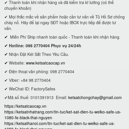
✔ Thanh toán khi nhận hàng và đã kiểm tra kĩ lưỡng (có thể
chuyển khoản)
✔ Mọi thắc mắc về sản phẩm hoặc cần tư vấn về Tủ Hồ Sơ chống
cháy nổ. Hãy để lại ngay SĐT hoặc IBOX trực tiếp để được tư
vấn.
✔
Miễn Phí Ship nhanh toàn quốc - Thanh toán khi nhận hàng.
✔ Hotline: 098 2770404 Phục vụ 24/24h
✔
Nhận Đặt Két Sắt Theo Yêu Cầu.
✔
Website:
www.ketsatcaocap.vn
✔ Điện thoại văn phòng: 098 2770404
✔ Viber: +84 98 2770404
✔ WeChat ID: FactorySafes
✔Mã số thuế: 0101391913
Email:
ketsatchongchay@gmail.com
https://ketsatcaocap.vn
https://ketsatnhatrang.com/tin-tuc/ket-sat-dien-tu-welko-safe-us-
1080-fe-black-thai-nguyen
https://ketsathanoi.com/tin-tuc/ket-sat-dien-tu-welko-safe-us-