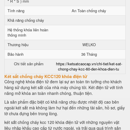
* R * S ) mm
Tính năng
An Toàn chống cháy
Khả năng chống cháy
Hệ thống khóa liên hoàn
thông minh
Thương hiệu
WELKO
Bảo hành
36 Tháng
Chi tiết sản phẩm
https://ketsatcaocap.vn/chi-tiet/ket-sat-
chong-chay-kcc-60-den-khoa-dien-tu
Két sắt chống cháy KCC120 khóa điện tử
Công nghệ khóa điện tử đem lại sự an toàn tin tưởng cho khách
hàng sử dụng két sắt của nhà máy chúng tôi. Két điện tử với tính
năng mở khóa an toàn nhanh chóng, thuận tiện.
Là sản phẩm đặc biệt có khả năng chịu được nhiệt độ cao bên
ngoài két sắt mà không làm hư hại đến những tài sản, hồ sơ, giấy
tờ chưa đựng bên trong lòng.
két sắt chống cháy kcc 120 khóa điện tử với những nguyên vật
liệu nhập khẩu cao cấp từ nước ngoài, và trải qua quá trình sản