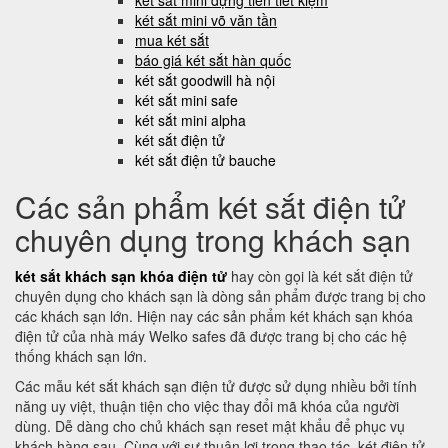
két sắt mini đựng tiền tiết kiệm
két sắt mini võ văn tần
mua két sắt
báo giá két sắt hàn quốc
két sắt goodwill hà nội
két sắt mini safe
két sắt mini alpha
két sắt điện tử
két sắt điện tử bauche
Các sản phẩm két sắt điện tử
chuyên dụng trong khách sạn
két sắt khách sạn khóa điện tử
hay còn gọi là két sắt điện tử
chuyên dụng cho khách sạn là dòng sản phẩm được trang bị cho
các khách sạn lớn. Hiện nay các sản phẩm két khách sạn khóa
điện tử của nhà máy Welko safes đã được trang bị cho các hệ
thống khách sạn lớn.
Các mẫu két sắt khách sạn điện tử được sử dụng nhiều bởi tính
năng uy việt, thuận tiện cho việc thay đổi mã khóa của người
dùng. Dễ dàng cho chủ khách sạn reset mật khẩu để phục vụ
khách hàng sau. Cùng với sự thuận lợi trong thao tác, két điện tử