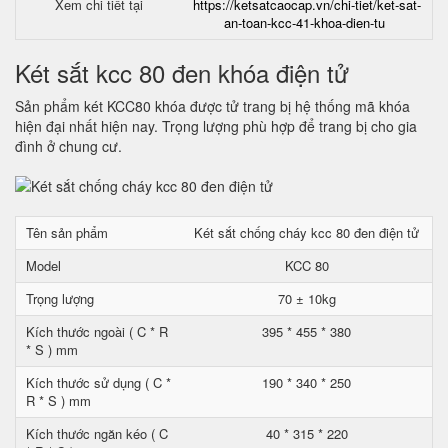
Xem chi tiết tại
https://ketsatcaocap.vn/chi-tiet/ket-sat-
an-toan-kcc-41-khoa-dien-tu
Két sắt kcc 80 đen khóa điện tử
Sản phẩm két KCC80 khóa được tử trang bị hệ thống mã khóa
hiện đại nhất hiện nay. Trọng lượng phù hợp để trang bị cho gia
đình ở chung cư.
Tên sản phẩm
Két sắt chống cháy kcc 80 đen điện tử
Model
KCC 80
Trọng lượng
70 ± 10kg
Kích thước ngoài ( C * R
395 * 455 * 380
* S ) mm
Kích thước sử dụng ( C *
190 * 340 * 250
R * S ) mm
Kích thước ngăn kéo ( C
40 * 315 * 220