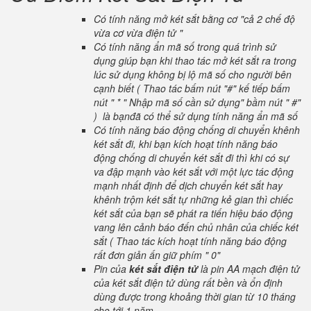
Có tính năng mở két sắt bằng cơ "cả 2 chế độ
vừa cơ vừa điện tử "
Có tính năng ẩn mã số trong quá trình sử
dụng giúp bạn khi thao tác mở két sắt ra trong
lúc sử dụng không bị lộ mã số cho người bên
cạnh biết ( Thao tác bấm nút "#" kế tiếp bấm
nút " * " Nhập mã số cần sử dụng" bầm nút " #"
) là bạnđã có thể sử dụng tính năng ẩn mã số
Có tính năng báo động chống di chuyển khênh
két sắt đi, khi bạn kích hoạt tính năng báo
động chống di chuyển két sắt đi thì khi có sự
va đập mạnh vào két sắt với một lực tác động
mạnh nhất định để dịch chuyển két sắt hay
khênh trộm két sắt tự những kẻ gian thì chiếc
két sắt của bạn sẽ phát ra tiến hiệu báo động
vang lên cảnh báo đến chủ nhân của chiếc két
sắt ( Thao tác kích hoạt tính năng báo động
rất đơn giản ấn giữ phím " 0"
Pin của
két sắt điện tử
là pin AA mạch điện tử
của két sắt điện tử dùng rất bền và ổn định
dùng được trong khoảng thời gian từ 10 tháng
cho tới 1 năm