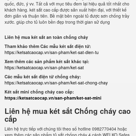
quốc, đức, ý vv. Tất cả với mục tiêu đem lại hiệu quả tốt nhất cho
khách hàng. két sắt cao cấp được sản xuất hiện đại, với thiết kế
đơn giản và thuận tiên. Bề mặt bên ngoài tủ được sơn chống trầy
xước. giúp cho tủ luôn bền đẹp trong thời gian sử dụng
Liên hệ mua két sắt an toàn chống cháy
Tham khảo thêm Các mẫu két sắt điện tử:
https://ketsatcaocap.vn/san-pham/ket-sat-dien-tu
Xem thêm các sản phẩm két sắt khác tại:
https://ketsatcaocap.vn/san-pham/ket-sat
Các mẫu két sắt điện tử chống cháy:
https://ketsatcaocap.vn/san-pham/ket-sat-chong-chay
Két sắt mini chống cháy cao cấp:
https://ketsatcaocap.vn/san-pham/ket-sat-mini
Liên hệ mua két sắt Chống cháy cao
cấp
Liên hệ trực tiếp với chúng tôi theo số hotline 0982770404 hoặc
xem thêm các sản phẩm tủ sắt chống cháy 4 cánh WELKO Safes