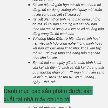
Két sắt điện tử giúp bạn mở két sắt nhanh dễ
dàng, dễ sử dụng, không phải quay mật khẩu
nhiều vòng như két sắt khoá cơ
Két sắt điện tử có tính năng báo động chống
dò mã số khi bạn sử dụng két sắt nếu bạn
thao tác mã số sai quá 3 lần sẽ có chuông báo
động vang lên để cảnh báo
Với dòng
khóa điện tử
hiện đại và linh hoạt
nên việc tích hợp công nghệ thông minh hoặc
kết hợp với loại khóa khác như: khóa vân tay,
thẻ từ… để giúp tăng khả năng bảo mật cao
nhất cho két sắt.
Bạn có thể xem ngày giờ trên màn hình khoá
của két sắt điện tử cách cài đặt két ở trạng thái
bình thường nhấn phím "*" màn hình hiển sáng
và hiển thị theo các thứ tự : Năm , tháng ,
ngày , thứ, giờ
Danh mục các sản phẩm được sản
xuất tại nhà máy chúng tôi
Địa chỉ nhà máy sản xuất: