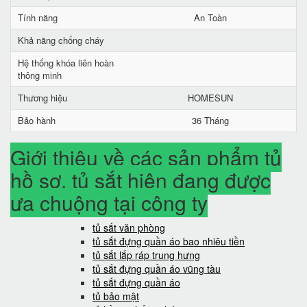
Tính năng
An Toàn
Khả năng chống cháy
Hệ thống khóa liên hoàn
thông minh
Thương hiệu
HOMESUN
Bảo hành
36 Tháng
Giới thiệu về các sản phẩm tủ
hồ sơ, tủ sắt hiện đang được
ưa chuộng tại công ty
tủ sắt văn phòng
tủ sắt đựng quần áo bao nhiêu tiền
tủ sắt lắp ráp trung hưng
tủ sắt đựng quần áo vũng tàu
tủ sắt đựng quần áo
tủ bảo mật