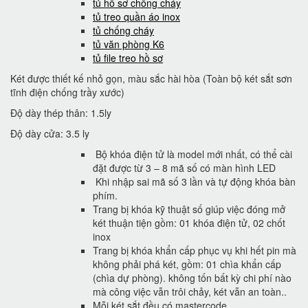
tủ hồ sơ chống cháy
tủ treo quần áo inox
tủ chống cháy
tủ văn phòng K6
tủ file treo hồ sơ
Két được thiết kế nhỏ gọn, màu sắc hài hòa (Toàn bộ két sắt sơn
tĩnh điện chống trầy xước)
Độ dày thép thân: 1.5ly
Độ dày cửa: 3.5 ly
Bộ khóa điện tử là model mới nhất, có thể cài
đặt được từ 3 – 8 mã số có màn hình LED
Khi nhập sai mã số 3 lần và tự động khóa bàn
phím.
Trang bị khóa kỹ thuật số giúp việc đóng mở
két thuận tiện gồm: 01 khóa điện tử, 02 chốt
inox
Trang bị khóa khẩn cấp phục vụ khi hết pin mà
không phải phá két, gồm: 01 chìa khẩn cấp
(chìa dự phòng). không tốn bất kỳ chi phí nào
mà công việc vẫn trôi chảy, két vẫn an toàn..
Mỗi két sắt đều có mastercode