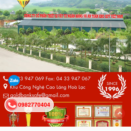
0982770404
back