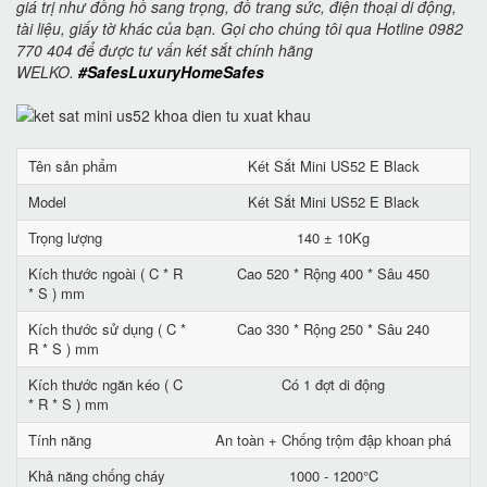
giá trị như đồng hồ sang trọng, đồ trang sức, điện thoại di động,
tài liệu, giấy tờ khác của bạn. Gọi cho chúng tôi qua Hotline 0982
770 404 để được tư vấn két sắt chính hãng
WELKO.
#SafesLuxuryHomeSafes
Tên sản phẩm
Két Sắt Mini US52 E Black
Model
Két Sắt Mini US52 E Black
Trọng lượng
140 ± 10Kg
Kích thước ngoài ( C * R
Cao 520 * Rộng 400 * Sâu 450
* S ) mm
Kích thước sử dụng ( C *
Cao 330 * Rộng 250 * Sâu 240
R * S ) mm
Kích thước ngăn kéo ( C
Có 1 đợt di động
* R * S ) mm
Tính năng
An toàn + Chống trộm đập khoan phá
Khả năng chống cháy
1000 - 1200°C