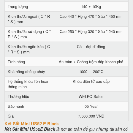
Trọng lượng
140 ± 10Kg
Kích thước ngoài ( C * R
Cao 440 * Rộng 470 * Sâu * 450 mm
* S ) mm
Kích thước sử dụng ( C *
Cao 250 * Rộng 320 * Sâu * 240 mm
R * S ) mm
Kích thước ngăn kéo ( C
Có 1 đợt di động
* R * S ) mm
Tính năng
An toàn + Chống trộm đập khoan phá
Khả năng chống cháy
1000 - 1200°C
Hệ thống khóa liên hoàn
Khóa điện tử cao cấp
thông minh
Thương hiệu
WELKO Safes
Bảo hành
05 Year
Giá
7.500.000 VNĐ
Két Sắt Mini US52 E Black
Két Sắt Mini US52E Black
là nơi an toàn để giữ những tài sản có