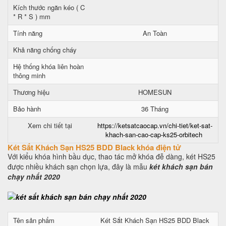
Kích thước ngăn kéo ( C
* R * S ) mm
Tính năng
An Toàn
Khả năng chống cháy
Hệ thống khóa liên hoàn
thông minh
Thương hiệu
HOMESUN
Bảo hành
36 Tháng
Xem chi tiết tại
https://ketsatcaocap.vn/chi-tiet/ket-sat-
khach-san-cao-cap-ks25-orbitech
Két Sắt Khách Sạn HS25 BDD Black khóa điện tử
Với kiểu khóa hình bầu dục, thao tác mở khóa đễ dàng, két HS25
được nhiều khách sạn chọn lựa, đây là mẫu
két khách sạn bán
chạy nhất 2020
Tên sản phẩm
Két Sắt Khách Sạn HS25 BDD Black