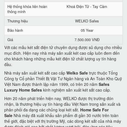
Hệ thống khóa liên hoàn
Khoá Điện Tử - Tay Cầm
thông minh
Thương hiệu
WELKO Safes
Bảo hành
05 Year
Giá
7.500.000 VNĐ
Với các mẫu két sắt điện tử chuyên dụng được sủ dụng cho nhiều
mục đích. Hiện nay nhà máy sản xuất két cao cấp luôn đem đến
cho khách hàng những mẫu két điện tử chất lượng uy tín hàng
đầu.
Nhà máy sản xuất két sắt cao cấp
Welko Safe
trực thuộc Tổng
Công ty Cổ phần Thiết Bị Vật Tư Ngân hàng và An Toàn Kho Quỹ
Việt Nam được thành lập năm 1999, có trên 20 năm
Safes
Luxury Home Safes
kinh nghiệm sản xuất két sắt cao cấp.
Hơn 20 năm phát triển hiện nay, WELKO được thị trường đón
nhận, là thương hiệu uy tín hàng đầu Việt Nam trong sản xuất và
phân phối đa dạng các chủng loại két sắt.
Home Safe For
Sale
Nhà máy đã xuất khẩu sản phẩm đi gần 30 nước trên toàn
thế giới, đặc biệt với thị trường Mỹ, các dòng két sắt của nhà máy
được đánh giá cao bởi chất lượng vượt trội, đáp ứng các tiêu