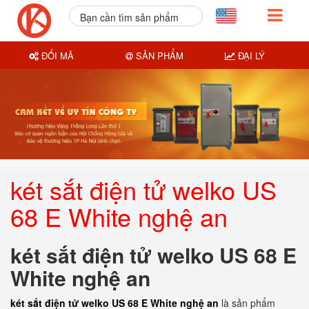
Bạn cần tìm sản phẩm
nào?
ĐỔI MÃ
SẢN PHẨM
ĐẠI LÝ
két sắt điện tử welko US
68 E White nghệ an
két sắt điện tử welko US 68 E
White nghệ an
két sắt điện tử welko US 68 E White nghệ an
là sản phẩm