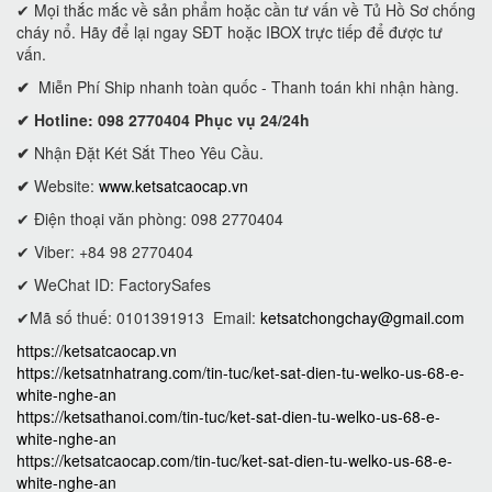
✔ Mọi thắc mắc về sản phẩm hoặc cần tư vấn về Tủ Hồ Sơ chống
cháy nổ. Hãy để lại ngay SĐT hoặc IBOX trực tiếp để được tư
vấn.
✔
Miễn Phí Ship nhanh toàn quốc - Thanh toán khi nhận hàng.
✔ Hotline: 098 2770404 Phục vụ 24/24h
✔
Nhận Đặt Két Sắt Theo Yêu Cầu.
✔
Website:
www.ketsatcaocap.vn
✔ Điện thoại văn phòng: 098 2770404
✔ Viber: +84 98 2770404
✔ WeChat ID: FactorySafes
✔Mã số thuế: 0101391913
Email:
ketsatchongchay@gmail.com
https://ketsatcaocap.vn
https://ketsatnhatrang.com/tin-tuc/ket-sat-dien-tu-welko-us-68-e-
white-nghe-an
https://ketsathanoi.com/tin-tuc/ket-sat-dien-tu-welko-us-68-e-
white-nghe-an
https://ketsatcaocap.com/tin-tuc/ket-sat-dien-tu-welko-us-68-e-
white-nghe-an