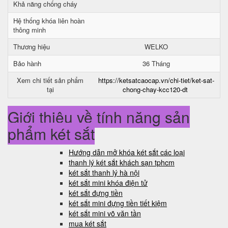
Khả năng chống cháy
Hệ thống khóa liên hoàn
thông minh
Thương hiệu
WELKO
Bảo hành
36 Tháng
Xem chi tiết sản phẩm
https://ketsatcaocap.vn/chi-tiet/ket-sat-
tại
chong-chay-kcc120-dt
Giới thiệu về tính năng sản
phẩm két sắt
Hướng dẫn mở khóa két sắt các loại
thanh lý két sắt khách sạn tphcm
két sắt thanh lý hà nội
két sắt mini khóa điện tử
két sắt đựng tiền
két sắt mini đựng tiền tiết kiệm
két sắt mini võ văn tần
mua két sắt