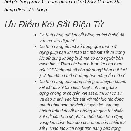
hết pin trong két sắt , hoặc quên mật mã két sắt, hoặc khi
bảng điện tử bị hỏng
Ưu Điểm Két Sắt Điện Tử
Có tính năng mở két sắt bằng cơ "cả 2 chế độ
vừa cơ vừa điện tử "
Có tính năng ẩn mã số trong quá trình sử
dụng giúp bạn khi thao tác mở két sắt ra trong
lúc sử dụng không bị lộ mã số cho người bên
cạnh biết ( Thao tác bấm nút "#" kế tiếp bấm
nút " * " Nhập mã số cần sử dụng" bầm nút " #"
) là bạnđã có thể sử dụng tính năng ẩn mã số
Có tính năng báo động chống di chuyển khênh
két sắt đi, khi bạn kích hoạt tính năng báo
động chống di chuyển két sắt đi thì khi có sự
va đập mạnh vào két sắt với một lực tác động
mạnh nhất định để dịch chuyển két sắt hay
khênh trộm két sắt tự những kẻ gian thì chiếc
két sắt của bạn sẽ phát ra tiến hiệu báo động
vang lên cảnh báo đến chủ nhân của chiếc két
sắt ( Thao tác kích hoạt tính năng báo động