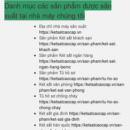
Danh mục các sản phẩm được sản
xuất tại nhà máy chúng tôi
Địa chỉ nhà máy sản xuất:
https://ketsatcaocap.vn
Sản phẩm Két sắt khách sạn
https://ketsatcaocap.vn/san-pham/ket-sat-
khach-san
Sản phẩm Két sắt ngân hàng
https://ketsatcaocap.vn/san-pham/ket-sat-
ngan-hang-bemc
Sản phẩm Tủ hồ sơ
https://ketsatcaocap.vn/san-pham/tu-ho-so
Két sắt văn phòng
https://ketsatcaocap.vn/san-
pham/ket-sat-van-phong
Tủ hồ sơ chống cháy
https://ketsatcaocap.vn/san-pham/tu-ho-so-
chong-chay
Két sắt gia đình
https://ketsatcaocap.vn/san-
pham/ket-sat-gia-dinh
Két sắt hàn quốc
https://ketsatcaocap.vn/san-