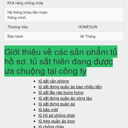
Khả năng chống cháy
Hệ thống khóa liên hoàn
thông minh
Thương hiệu
HOMESUN
Bảo hành
36 Tháng
Giới thiệu về các sản phẩm tủ
hồ sơ, tủ sắt hiện đang được
ưa chuộng tại công ty
tủ sắt văn phòng
tủ sắt đựng quần áo bao nhiêu tiền
tủ sắt lắp ráp trung hưng
tủ sắt đựng quần áo vũng tàu
tủ sắt đựng quần áo
tủ bảo mật
tủ hồ sơ chống cháy
tủ treo quần áo inox
tủ chống cháy