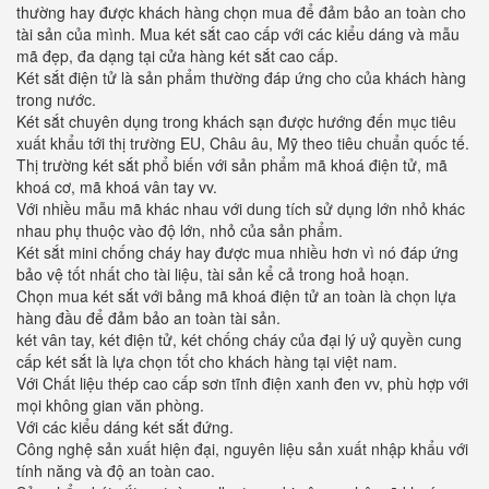
thường hay được khách hàng chọn mua để đảm bảo an toàn cho
tài sản của mình. Mua két sắt cao cấp với các kiểu dáng và mẫu
mã đẹp, đa dạng tại cửa hàng két sắt cao cấp.
Két sắt điện tử là sản phẩm thường đáp ứng cho của khách hàng
trong nước.
Két sắt chuyên dụng trong khách sạn được hướng đến mục tiêu
xuất khẩu tới thị trường EU, Châu âu, Mỹ theo tiêu chuẩn quốc tế.
Thị trường két sắt phổ biến với sản phẩm mã khoá điện tử, mã
khoá cơ, mã khoá vân tay vv.
Với nhiều mẫu mã khác nhau với dung tích sử dụng lớn nhỏ khác
nhau phụ thuộc vào độ lớn, nhỏ của sản phẩm.
Két sắt mini chống cháy hay được mua nhiều hơn vì nó đáp ứng
bảo vệ tốt nhất cho tài liệu, tài sản kể cả trong hoả hoạn.
Chọn mua két sắt với bảng mã khoá điện tử an toàn là chọn lựa
hàng đầu để đảm bảo an toàn tài sản.
két vân tay, két điện tử, két chống cháy của đại lý uỷ quyền cung
cấp két sắt là lựa chọn tốt cho khách hàng tại việt nam.
Với Chất liệu thép cao cấp sơn tĩnh điện xanh đen vv, phù hợp với
mọi không gian văn phòng.
Với các kiểu dáng két sắt đứng.
Công nghệ sản xuất hiện đại, nguyên liệu sản xuất nhập khẩu với
tính năng và độ an toàn cao.