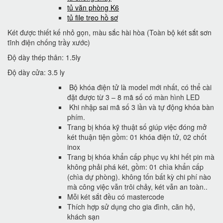
tủ văn phòng K6
tủ file treo hồ sơ
Két được thiết kế nhỏ gọn, màu sắc hài hòa (Toàn bộ két sắt sơn
tĩnh điện chống trầy xước)
Độ dày thép thân: 1.5ly
Độ dày cửa: 3.5 ly
Bộ khóa điện tử là model mới nhất, có thể cài
đặt được từ 3 – 8 mã số có màn hình LED
Khi nhập sai mã số 3 lần và tự động khóa bàn
phím.
Trang bị khóa kỹ thuật số giúp việc đóng mở
két thuận tiện gồm: 01 khóa điện tử, 02 chốt
inox
Trang bị khóa khẩn cấp phục vụ khi hết pin mà
không phải phá két, gồm: 01 chìa khẩn cấp
(chìa dự phòng). không tốn bất kỳ chi phí nào
mà công việc vẫn trôi chảy, két vẫn an toàn..
Mỗi két sắt đều có mastercode
Thích hợp sử dụng cho gia đình, căn hộ,
khách sạn