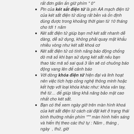
rất đơn giản ấn giữ phím " 0"
Pin của
két sắt điện tử
là pin AA mạch điện tử
của két sắt điện tử dùng rất bền và ổn định
dùng được trong khoảng thời gian từ 10 tháng
cho tới 1 năm
Két sắt điện tử giúp bạn mở két sắt nhanh dễ
dàng, dễ sử dụng, không phải quay mật khẩu
nhiều vòng như két sắt khoá cơ
Két sắt điện tử có tính năng báo động chống
dò mã số khi bạn sử dụng két sắt nếu bạn
thao tác mã số sai quá 3 lần sẽ có chuông báo
động vang lên để cảnh báo
Với dòng
khóa điện tử
hiện đại và linh hoạt
nên việc tích hợp công nghệ thông minh hoặc
kết hợp với loại khóa khác như: khóa vân tay,
thẻ từ… để giúp tăng khả năng bảo mật cao
nhất cho két sắt.
Bạn có thể xem ngày giờ trên màn hình khoá
của két sắt điện tử cách cài đặt két ở trạng thái
bình thường nhấn phím "*" màn hình hiển sáng
và hiển thị theo các thứ tự : Năm , tháng ,
ngày , thứ, giờ