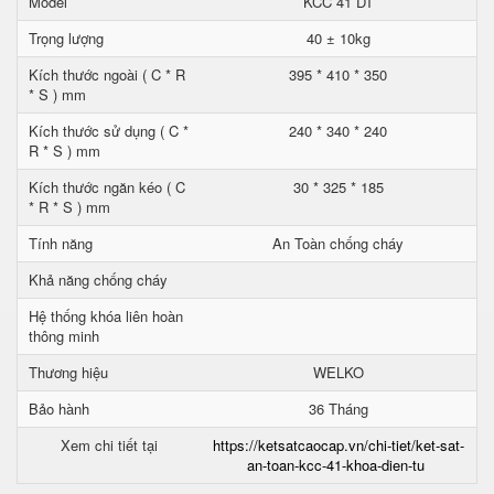
Model
KCC 41 DT
Trọng lượng
40 ± 10kg
Kích thước ngoài ( C * R
395 * 410 * 350
* S ) mm
Kích thước sử dụng ( C *
240 * 340 * 240
R * S ) mm
Kích thước ngăn kéo ( C
30 * 325 * 185
* R * S ) mm
Tính năng
An Toàn chống cháy
Khả năng chống cháy
Hệ thống khóa liên hoàn
thông minh
Thương hiệu
WELKO
Bảo hành
36 Tháng
Xem chi tiết tại
https://ketsatcaocap.vn/chi-tiet/ket-sat-
an-toan-kcc-41-khoa-dien-tu