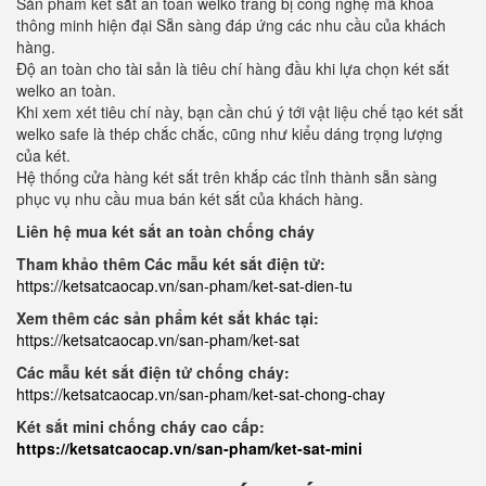
Sản phẩm két sắt an toàn welko trang bị công nghệ mã khoá
thông minh hiện đại Sẵn sàng đáp ứng các nhu cầu của khách
hàng.
Độ an toàn cho tài sản là tiêu chí hàng đầu khi lựa chọn két sắt
welko an toàn.
Khi xem xét tiêu chí này, bạn cần chú ý tới vật liệu chế tạo két sắt
welko safe là thép chắc chắc, cũng như kiểu dáng trọng lượng
của két.
Hệ thống cửa hàng két sắt trên khắp các tỉnh thành sẵn sàng
phục vụ nhu cầu mua bán két sắt của khách hàng.
Liên hệ mua két sắt an toàn chống cháy
Tham khảo thêm Các mẫu két sắt điện tử:
https://ketsatcaocap.vn/san-pham/ket-sat-dien-tu
Xem thêm các sản phẩm két sắt khác tại:
https://ketsatcaocap.vn/san-pham/ket-sat
Các mẫu két sắt điện tử chống cháy:
https://ketsatcaocap.vn/san-pham/ket-sat-chong-chay
Két sắt mini chống cháy cao cấp:
https://ketsatcaocap.vn/san-pham/ket-sat-mini