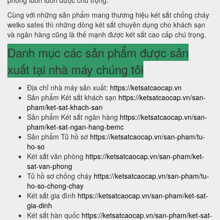
phòng luôn luôn được chú trọng.
Cùng với những sản phẩm mang thương hiệu két sắt chống cháy
welko safes thì những dòng két sắt chuyên dụng cho khách sạn
và ngân hàng cũng là thế mạnh được két sắt cao cấp chú trọng.
Danh mục các sản phẩm được sản
xuất tại nhà máy chúng tôi
Địa chỉ nhà máy sản xuất:
https://ketsatcaocap.vn
Sản phẩm Két sắt khách sạn
https://ketsatcaocap.vn/san-
pham/ket-sat-khach-san
Sản phẩm Két sắt ngân hàng
https://ketsatcaocap.vn/san-
pham/ket-sat-ngan-hang-bemc
Sản phẩm Tủ hồ sơ
https://ketsatcaocap.vn/san-pham/tu-
ho-so
Két sắt văn phòng
https://ketsatcaocap.vn/san-pham/ket-
sat-van-phong
Tủ hồ sơ chống cháy
https://ketsatcaocap.vn/san-pham/tu-
ho-so-chong-chay
Két sắt gia đình
https://ketsatcaocap.vn/san-pham/ket-sat-
gia-dinh
Két sắt hàn quốc
https://ketsatcaocap.vn/san-pham/ket-sat-