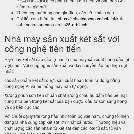
READ RECORD) có phần mềm kèm theo và đầu đọc CEU
kiểm tra giờ mở.
Thích hợp sử dụng cho gia đình, căn hộ, khách sạn
Chi tiết xem thêm tại:
https://ketsatcaocap.vn/chi-tiet/ket-
sat-khach-san-cao-cap-ks25-orbitech
Nhà máy sản xuất két sắt với
công nghệ tiên tiến
Hiện nay két sắt cao cấp tự hào là nhà máy sản xuất hàng đầu tại
việt nam. Với công nghệ sản xuất và dây chuyền lắp ráp hiện đại
nhất.
các sản phẩm két sắt được sản xuất hoàn toàn tự động bằng
công nghệ AI và hệ thống máy hàn tự động.
Xưởng phun sơn tiêu chuẩn chất lượng châu âu đảm bảo bề mặt
cũng như bên trong két sắt của bạn được đầu tư sơn sáng bóng
và độ bền cực cao
Với chuỗi đại lý trải rộng hầu như toàn bộ việt nam, chúng tôi hiện
đang là nhà cung cấp két sắt lớn nhất cả nước., Thương hiệu và
chất lượng các sản phẩm từ két sắt đến các loại tủ sắt, tủ văn