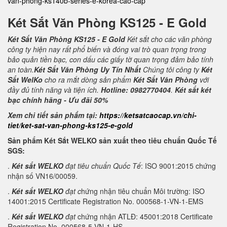
van-phong-ks140b-series-e-korea-cao-cap
Két Sắt Văn Phòng KS125 - E Gold
Két Sắt Văn Phòng KS125 - E Gold
Két sắt cho các văn phòng
công ty hiện nay rất phổ biến và đóng vai trò quan trọng trong
bảo quản tiền bạc, con dấu các giấy tờ quan trọng đảm bảo tính
an toàn.
Két Sắt Văn Phòng Uy Tín Nhất
Chúng tôi công ty
Két
Sắt WelKo
cho ra mắt dòng sản phẩm
Két Sắt Văn Phòng
với
đầy đủ tính năng và tiện ích.
Hotline: 0982770404
.
Két sắt két
bạc chính hãng - Ưu đãi 50%
Xem chi tiết sản phẩm tại:
https://ketsatcaocap.vn/chi-
tiet/ket-sat-van-phong-ks125-e-gold
Sản phẩm Két Sắt WELKO sản xuất theo tiêu chuẩn Quốc Tế
SGS:
.
Két sắt WELKO
đạt tiêu chuẩn Quốc Tế
: ISO 9001:2015 chứng
nhận số VN16/00059.
.
Két sắt WELKO
đạt c
hứng nhận tiêu chuẩn Môi trường: ISO
14001:2015 Certificate Registration No. 000568-1-VN-1-EMS
.
Két sắt WELKO
đạt
chứng nhận ATLĐ: 45001:2018 Certificate
Registration No. 000568-5-VN-1-HS