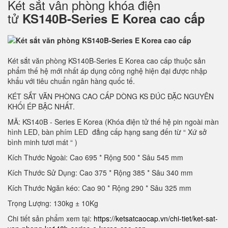
Két sắt vân phòng khóa điện
tử
KS140B-Series E Korea cao cấp
Két sắt văn phòng KS140B-Series E Korea cao cấp thuộc sản
phẩm thế hệ mới nhất áp dụng công nghệ hiện đại được nhập
khẩu với tiêu chuẩn ngân hàng quốc tế.
KÉT SẮT VĂN PHÒNG CAO CẤP DÒNG KS ĐÚC ĐẶC NGUYÊN
KHỐI ÉP BẬC NHẤT.
MÃ: KS140B - Series E Korea (Khóa điện tử thế hệ pin ngoài màn
hình LED, bàn phím LED đẳng cấp hạng sang đến từ “ Xứ sở
bình minh tươi mát “ )
Kích Thước Ngoài: Cao 695 * Rộng 500 * Sâu 545 mm
Kích Thước Sử Dụng: Cao 375 * Rộng 385 * Sâu 340 mm
Kích Thước Ngăn kéo: Cao 90 * Rộng 290 * Sâu 325 mm
Trọng Lượng: 130kg ± 10Kg
Chi tiết sản phẩm xem tại:
https://ketsatcaocap.vn/chi-tiet/ket-sat-