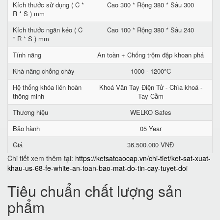
Kích thước sử dụng ( C *
Cao 300 * Rộng 380 * Sâu 300
R * S ) mm
Kích thước ngăn kéo ( C
Cao 100 * Rộng 380 * Sâu 240
* R * S ) mm
Tính năng
An toàn + Chống trộm đập khoan phá
Khả năng chống cháy
1000 - 1200°C
Hệ thống khóa liên hoàn
Khoá Vân Tay Điện Tử - Chìa khoá -
thông minh
Tay Cầm
Thương hiệu
WELKO Safes
Bảo hành
05 Year
Giá
36.500.000 VNĐ
Chi tiết xem thêm tại:
https://ketsatcaocap.vn/chi-tiet/ket-sat-xuat-
khau-us-68-fe-white-an-toan-bao-mat-do-tin-cay-tuyet-doi
Tiêu chuẩn chất lượng sản
phẩm