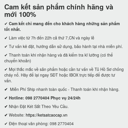
Cam kết
sản phẩm chính hãng và
mới 100%
✔
Cam kết
chỉ mang đến cho khách hàng những sản phẩm
tốt nhất.
✔ Làm việc từ 7h đến 22h cả thứ 7,CN và ngày lễ
✔ Tư vấn kê đặt, hướng dẫn sử dụng, bảo hành tại nhà miễn phí.
✔ Thanh toán khi nhận hàng và đã kiểm tra kĩ lưỡng (có thể
chuyển khoản)
✔ Mọi thắc mắc về sản phẩm hoặc cần tư vấn về Tủ Hồ Sơ chống
cháy nổ. Hãy để lại ngay SĐT hoặc IBOX trực tiếp để được tư
vấn.
✔
Miễn Phí Ship nhanh toàn quốc - Thanh toán khi nhận hàng.
✔ Hotline: 098 2770404 Phục vụ 24/24h
✔
Nhận Đặt Két Sắt Theo Yêu Cầu.
✔
Website:
https://ketsatcaocap.vn
✔ Điện thoại văn phòng: 098 2770404