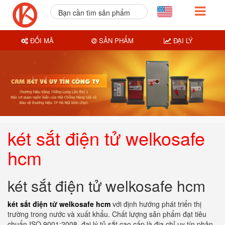
Bạn cần tìm sản phẩm
nào?
ĐỔI MÃ
SẢN PHẨM
ĐẠI LÝ
két sắt điện tử welkosafe
hcm
két sắt điện tử welkosafe hcm
két sắt điện tử welkosafe hcm
với định hướng phát triển thị
trường trong nước và xuất khẩu. Chất lượng sản phẩm đạt tiêu
chuẩn ISO 9001:2008. đại lý tủ sắt cao cấp là địa chỉ uy tín phân