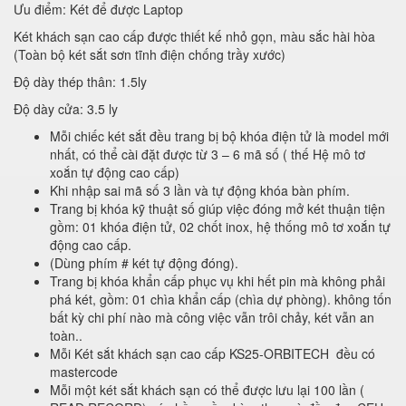
Ưu điểm: Két để được Laptop
Két khách sạn cao cấp được thiết kế nhỏ gọn, màu sắc hài hòa
(Toàn bộ két sắt sơn tĩnh điện chống trầy xước)
Độ dày thép thân: 1.5ly
Độ dày cửa: 3.5 ly
Mỗi chiếc két sắt đều trang bị bộ khóa điện tử là model mới
nhất, có thể cài đặt được từ 3 – 6 mã số ( thế Hệ mô tơ
xoắn tự động cao cấp)
Khi nhập sai mã số 3 lần và tự động khóa bàn phím.
Trang bị khóa kỹ thuật số giúp việc đóng mở két thuận tiện
gồm: 01 khóa điện tử, 02 chốt inox, hệ thống mô tơ xoắn tự
động cao cấp.
(Dùng phím # két tự động đóng).
Trang bị khóa khẩn cấp phục vụ khi hết pin mà không phải
phá két, gồm: 01 chìa khẩn cấp (chìa dự phòng). không tốn
bất kỳ chi phí nào mà công việc vẫn trôi chảy, két vẫn an
toàn..
Mỗi Két sắt khách sạn cao cấp KS25-ORBITECH đều có
mastercode
Mỗi một két sắt khách sạn có thể được lưu lại 100 lần (