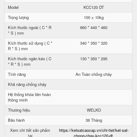
Model
KCC120 DT
Trọng lượng
100 ± 10kg
Kích thước ngoài ( C * R
660 * 440 * 460
* S ) mm
Kích thước sử dụng ( C *
340 * 350 * 320
R * S ) mm
Kích thước ngăn kéo ( C
130 * 350 * 295
* R * S ) mm
Tính năng
An Toàn chống cháy
Khả năng chống cháy
Hệ thống khóa liên hoàn
thông minh
Thương hiệu
WELKO
Bảo hành
36 Tháng
Xem chi tiết sản phẩm
https://ketsatcaocap.vn/chi-tiet/ket-sat-
tại
chong-chay-kcc120-dt