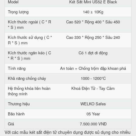
Model
Két Sắt Mini US52 E Black
Trọng lượng
140 ± 10Kg
Kích thước ngoài ( C * R
Cao 520 * Rộng 400 * Sâu 450
* S ) mm
Kích thước sử dụng ( C *
Cao 330 * Rộng 250 * Sâu 240
R * S ) mm
Kích thước ngăn kéo ( C
Có 1 đợt di động
* R * S ) mm
Tính năng
An toàn + Chống trộm đập khoan phá
Khả năng chống cháy
1000 - 1200°C
Hệ thống khóa liên hoàn
Khoá Điện Tử - Tay Cầm
thông minh
Thương hiệu
WELKO Safes
Bảo hành
05 Year
Giá
7.500.000 VNĐ
Với các mẫu két sắt điện tử chuyên dụng được sủ dụng cho nhiều