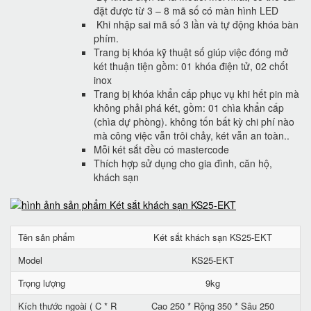
đặt được từ 3 – 8 mã số có màn hình LED
Khi nhập sai mã số 3 lần và tự động khóa bàn
phím.
Trang bị khóa kỹ thuật số giúp việc đóng mở
két thuận tiện gồm: 01 khóa điện tử, 02 chốt
inox
Trang bị khóa khẩn cấp phục vụ khi hết pin mà
không phải phá két, gồm: 01 chìa khẩn cấp
(chìa dự phòng). không tốn bất kỳ chi phí nào
mà công việc vẫn trôi chảy, két vẫn an toàn..
Mỗi két sắt đều có mastercode
Thích hợp sử dụng cho gia đình, căn hộ,
khách sạn
Tên sản phẩm
Két sắt khách sạn KS25-EKT
Model
KS25-EKT
Trọng lượng
9kg
Kích thước ngoài ( C * R
Cao 250 * Rộng 350 * Sâu 250