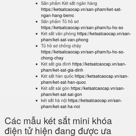
Sản phẩm Két sắt ngân hàng
https://ketsatcaocap.vn/san-pham/ket-sat-
ngan-hang-bemc
Sản phẩm Tủ hồ sơ
https://ketsatcaocap.vn/san-pham/tu-ho-so
Két sắt văn phòng
https://ketsatcaocap.vn/san-
pham/ket-sat-van-phong
Tủ hồ sơ chống cháy
https://ketsatcaocap.vn/san-pham/tu-ho-so-
chong-chay
Két sắt gia đình
https://ketsatcaocap.vn/san-
pham/ket-sat-gia-dinh
Két sắt hàn quốc
https://ketsatcaocap.vn/san-
pham/ket-sat-han-quoc
Két sắt sài gòn
https://ketsatcaocap.vn/san-
pham/ket-sat-sai-gon
két sắt hà nội
https://ketsatcaocap.vn/san-
pham/ket-sat-ha-noi
Các mẫu két sắt mini khóa
điện tử hiện đang được ưa