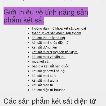
Giới thiệu về tính năng sản
phẩm két sắt
Hướng dẫn mở khóa két sắt các loại
thanh lý két sắt khách sạn tphcm
két sắt thanh lý hà nội
két sắt mini khóa điện tử
két sắt đựng tiền
két sắt mini đựng tiền tiết kiệm
két sắt mini võ văn tần
mua két sắt
báo giá két sắt hàn quốc
két sắt goodwill hà nội
két sắt mini safe
két sắt mini alpha
két sắt điện tử
két sắt điện tử bauche
Các sản phẩm két sắt điện tử