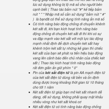
lúc sử dụng không bị lộ mã số cho người bên
cạnh biết ( Thao tác bấm nút "#" kế tiếp bấm
nút " * " Nhập mã số cần sử dụng" bầm nút " #"
) là bạnđã có thể sử dụng tính năng ẩn mã số
Có tính năng báo động chống di chuyển khênh
két sắt đi, khi bạn kích hoạt tính năng báo
động chống di chuyển két sắt đi thì khi có sự
va đập mạnh vào két sắt với một lực tác động
mạnh nhất định để dịch chuyển két sắt hay
khênh trộm két sắt tự những kẻ gian thì chiếc
két sắt của bạn sẽ phát ra tiến hiệu báo động
vang lên cảnh báo đến chủ nhân của chiếc két
sắt ( Thao tác kích hoạt tính năng báo động
rất đơn giản ấn giữ phím " 0"
Pin của
két sắt điện tử
là pin AA mạch điện tử
của két sắt điện tử dùng rất bền và ổn định
dùng được trong khoảng thời gian từ 10 tháng
cho tới 1 năm
Két sắt điện tử giúp bạn mở két sắt nhanh dễ
dàng, dễ sử dụng, không phải quay mật khẩu
nhiều vòng như két sắt khoá cơ
Két sắt điện tử có tính năng báo động chống