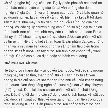
với công nghệ hiện đại tiên tiến. Đại lý phân phối két sắt khoá an
toàn bảo mật chuyên cung cấp tủ sắt văn phòng cho doanh
nghiệp với giá tốt nhất và chất lượng cao. Lưa trữ và bảo quản hồ
sơ doanh nghiệp là vấn đề rất cần thiết. hiện nay két sắt tốt được
sản xuất tại nhà máy uy tín đáp ứng nhu cầu sử dụng của các
đơn vị. Với các đại lý chuyên cung cấp tủ hồ sơ hiện đại tại nhiều
tỉnh thành trên cả nước. nhà máy sản xuất két sắt an toàn là địa
chỉ uy tín để khách hàng có thể lựa chọn được sản phẩm két sắt
uy tín uy tín. Hệ thống két sắt an toàn là sản phẩm đạt các chứng
nhận và nhiều năm liền được chọn là sản phẩm tiêu biểu trong
ngành. két sắt khoá vân tay được sơn tĩnh điện chống trầy xước
bề mặt. Có đế cao su cố định hoặc có bánh xe di động.
Chỗ mua két sắt mini
Hệ thống cửa hàng đại lý uỷ quyển toàn quốc. Với các showroom
trưng bày tại các tỉnh, thành phố, thị xã. HIện nay tủ sắt văn
phòng là địa chỉ bán két sắt tốt đáp ứng nhu cầu của khách hàng
toàn quốc. Nền tảng công nghệ sản xuất hiện đại với dây chuyền
tự động hoá. Đem lại cho các sản phẩm két sắt tốt chất lượng
cao. Đáp ứng tối đa nhu cầu sử dụng của khách hàng. két sắt cao
cấp được sản xuất với thiết kế gọn gàng, rất thuận tiện trong quá
trình sử dụng lâu dài. Sản phẩm được sơn chống trầy xước nên