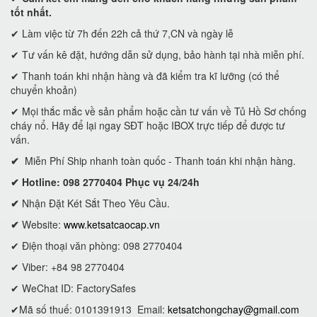
tốt nhất.
✔ Làm việc từ 7h đến 22h cả thứ 7,CN và ngày lễ
✔ Tư vấn kê đặt, hướng dẫn sử dụng, bảo hành tại nhà miễn phí.
✔ Thanh toán khi nhận hàng và đã kiểm tra kĩ lưỡng (có thể
chuyển khoản)
✔ Mọi thắc mắc về sản phẩm hoặc cần tư vấn về Tủ Hồ Sơ chống
cháy nổ. Hãy để lại ngay SĐT hoặc IBOX trực tiếp để được tư
vấn.
✔
Miễn Phí Ship nhanh toàn quốc - Thanh toán khi nhận hàng.
✔ Hotline: 098 2770404 Phục vụ 24/24h
✔
Nhận Đặt Két Sắt Theo Yêu Cầu.
✔
Website:
www.ketsatcaocap.vn
✔ Điện thoại văn phòng: 098 2770404
✔ Viber: +84 98 2770404
✔ WeChat ID: FactorySafes
✔Mã số thuế: 0101391913
Email:
ketsatchongchay@gmail.com