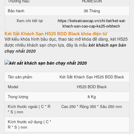
Thương hiệu
HOMESUN
Bảo hành
36 Tháng
Xem chi tiết tại
https://ketsatcaocap.vn/chi-tiet/ket-sat-
khach-san-cao-cap-ks25-orbitech
Két Sắt Khách Sạn HS25 BDD Black khóa điện tử
Với kiểu khóa hình bầu dục, thao tác mở khóa đễ dàng, két HS25
được nhiều khách sạn chọn lựa, đây là mẫu
két khách sạn bán
chạy nhất 2020
Tên sản phẩm
Két Sắt Khách Sạn HS25 BDD Black
Model
HS25 BDD Black
Trọng lượng
8 Kg
Kích thước ngoài ( C * R
Cao 250 * Rộng 350 * Sâu 250 mm
* S ) mm
Kích thước sử dụng ( C *
R * S ) mm