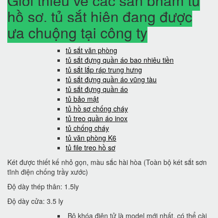
Giới thiệu về các sản phẩm tủ
hồ sơ, tủ sắt hiện đang được
ưa chuộng tại công ty
tủ sắt văn phòng
tủ sắt đựng quần áo bao nhiêu tiền
tủ sắt lắp ráp trung hưng
tủ sắt đựng quần áo vũng tàu
tủ sắt đựng quần áo
tủ bảo mật
tủ hồ sơ chống cháy
tủ treo quần áo inox
tủ chống cháy
tủ văn phòng K6
tủ file treo hồ sơ
Két được thiết kế nhỏ gọn, màu sắc hài hòa (Toàn bộ két sắt sơn
tĩnh điện chống trầy xước)
Độ dày thép thân: 1.5ly
Độ dày cửa: 3.5 ly
Bộ khóa điện tử là model mới nhất, có thể cài