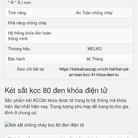
* R * S ) mm
Tính năng
An Toàn chống cháy
Khả năng chống cháy
Hệ thống khóa liên hoàn
thông minh
Thương hiệu
WELKO
Bảo hành
36 Tháng
Xem chi tiết tại
https://ketsatcaocap.vn/chi-tiet/ket-sat-
an-toan-kcc-41-khoa-dien-tu
Két sắt kcc 80 đen khóa điện tử
Sản phẩm két KCC80 khóa được tử trang bị hệ thống mã khóa
hiện đại nhất hiện nay. Trọng lượng phù hợp để trang bị cho gia
đình ở chung cư.