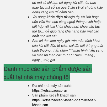
dò mã số khi bạn sử dụng két sắt nếu bạn
thao tác mã số sai quá 3 lần sẽ có chuông báo
động vang lên để cảnh báo
Với dòng
khóa điện tử
hiện đại và linh hoạt
nên việc tích hợp công nghệ thông minh hoặc
kết hợp với loại khóa khác như: khóa vân tay,
thẻ từ… để giúp tăng khả năng bảo mật cao
nhất cho két sắt.
Bạn có thể xem ngày giờ trên màn hình khoá
của két sắt điện tử cách cài đặt két ở trạng thái
bình thường nhấn phím "*" màn hình hiển sáng
và hiển thị theo các thứ tự : Năm , tháng ,
ngày , thứ, giờ
Danh mục các sản phẩm được sản
xuất tại nhà máy chúng tôi
Địa chỉ nhà máy sản xuất:
https://ketsatcaocap.vn
Sản phẩm Két sắt khách sạn
https://ketsatcaocap.vn/san-pham/ket-sat-
khach-san