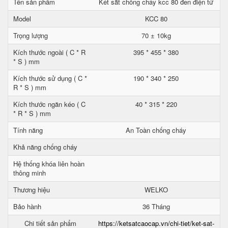
Tên sản phẩm
Két sắt chống cháy kcc 80 đen điện tử
Model
KCC 80
Trọng lượng
70 ± 10kg
Kích thước ngoài ( C * R
395 * 455 * 380
* S ) mm
Kích thước sử dụng ( C *
190 * 340 * 250
R * S ) mm
Kích thước ngăn kéo ( C
40 * 315 * 220
* R * S ) mm
Tính năng
An Toàn chống cháy
Khả năng chống cháy
Hệ thống khóa liên hoàn
thông minh
Thương hiệu
WELKO
Bảo hành
36 Tháng
Chi tiết sản phẩm
https://ketsatcaocap.vn/chi-tiet/ket-sat-