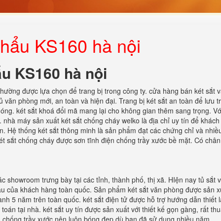
 khẩu KS160 hà nội
hẩu KS160 hà nội
thường được lựa chọn để trang bị trong công ty. cửa hàng bán két sắt v
 văn phòng mới, an toàn và hiện đại. Trang bị két sắt an toàn để lưu t
óng. két sắt khoá đổi mã mang lại cho không gian thêm sang trọng. Vớ
. nhà máy sản xuất két sắt chống cháy welko là địa chỉ uy tín để khác
ín. Hệ thống két sắt thông minh là sản phẩm đạt các chứng chỉ và nhi
két sắt chống cháy được sơn tĩnh điện chống trầy xước bề mặt. Có chân
c showroom trưng bày tại các tỉnh, thành phố, thị xã. HIện nay tủ sắt 
 cầu của khách hàng toàn quốc. Sản phẩm két sắt văn phòng được sản x
ành 5 năm trên toàn quốc. két sắt điện tử được hỗ trợ hướng dẫn thiết 
oán tại nhà. két sắt uy tín được sản xuất với thiết kế gọn gàng, rất thu
n chống trầy xước nên luôn bóng đẹp dù bạn đã sử dụng nhiều năm.