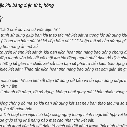
oặc khi bảng điện tử bị hỏng
ử
"cả 2 chế độ vừa cơ vừa điện tử "
trình sử dụng giúp bạn khi thao tác mở két sắt ra trong lúc sử dụng kh
 ( Thao tác bấm nút "#" kế tiếp bấm nút " * " Nhập mã số cần sử dụng
ng tính năng ẩn mã số
huyển khênh két sắt đi, khi bạn kích hoạt tính năng báo động chống d
va đập mạnh vào két sắt với một lực tác động mạnh nhất định để dịch ch
 những kẻ gian thì chiếc két sắt của bạn sẽ phát ra tiến hiệu báo động
iếc két sắt ( Thao tác kích hoạt tính năng báo động rất đơn giản ấn g
 mạch điện tử của két sắt điện tử dùng rất bền và ổn định dùng được t
 tới 1 năm
 sắt nhanh dễ dàng, dễ sử dụng, không phải quay mật khẩu nhiều vòng 
 động chống dò mã số khi bạn sử dụng két sắt nếu bạn thao tác mã số 
g lên để cảnh báo
và linh hoạt nên việc tích hợp công nghệ thông minh hoặc kết hợp với l
để giúp tăng khả năng bảo mật cao nhất cho két sắt.
 hình khoá của két sắt điện tử cách cài đặt két ở trạng thái bình thườ