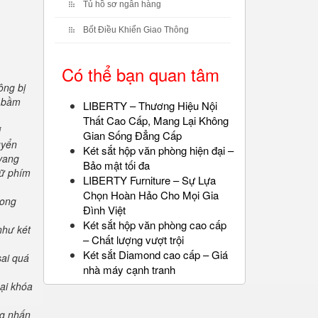
Tủ hồ sơ ngân hàng
Bốt Điều Khiển Giao Thông
Có thể bạn quan tâm
ông bị
" bầm
LIBERTY – Thương Hiệu Nội
Thất Cao Cấp, Mang Lại Không
i
Gian Sống Đẳng Cấp
uyển
Két sắt hộp văn phòng hiện đại –
 vang
Bảo mật tối đa
iữ phím
LIBERTY Furniture – Sự Lựa
Chọn Hoàn Hảo Cho Mọi Gia
rong
Đình Việt
Két sắt hộp văn phòng cao cấp
như két
– Chất lượng vượt trội
Két sắt Diamond cao cấp – Giá
sai quá
nhà máy cạnh tranh
oại khóa
ng nhấn