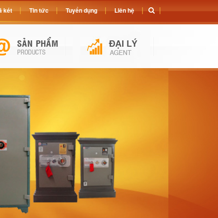
 két
Tin tức
Tuyển dụng
Liên hệ