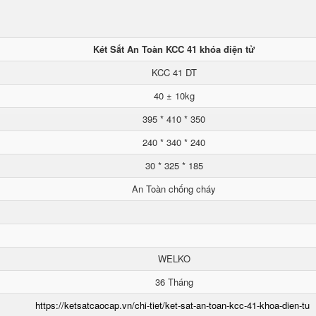
Két Sắt An Toàn KCC 41 khóa điện tử
KCC 41 DT
40 ± 10kg
395 * 410 * 350
240 * 340 * 240
30 * 325 * 185
An Toàn chống cháy
WELKO
36 Tháng
https://ketsatcaocap.vn/chi-tiet/ket-sat-an-toan-kcc-41-khoa-dien-tu