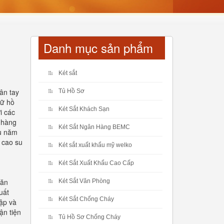
Danh mục sản phẩm
Két sắt
ân tay
Tủ Hồ Sơ
rữ hồ
Két Sắt Khách Sạn
i các
h hàng
Két Sắt Ngân Hàng BEMC
ều năm
 cao su
Két sắt xuất khẩu mỹ welko
Két Sắt Xuất Khẩu Cao Cấp
văn
Két Sắt Văn Phòng
uất
Két Sắt Chống Cháy
lập và
ận tiện
Tủ Hồ Sơ Chống Cháy