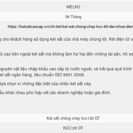
WELKO
36 Tháng
https://ketsatcaocap.vn/chi-tiet/ket-sat-chong-chay-kcc-60-den-khoa-dien
 cho khách hàng sử dụng két sắt của nhà máy chúng tôi. Két điện tử vớ
ộ cao bên ngoài két sắt mà không làm hư hại đến những tài sản, hồ sơ
guyên vật liệu nhập khẩu cao cấp từ nước ngoài, và trải qua quá trình
két sắt ngân hàng, tiêu chuẩn ISO 9001-2008.
ựa chọn vì những đặc biệt của chiếc két sắt này.
hẩu khác nhau phù hợp với các doanh nghiệp hoặc gia đình.
Két sắt chống cháy kcc120 DT
KCC120 DT