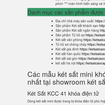
phím "*" màn hình hiển sáng và hi
Danh mục các sản phẩm được s
Địa chỉ nhà máy sản xuất:
https:
Sản phẩm Két sắt khách sạn
htt
Sản phẩm Két sắt ngân hàng
htt
Sản phẩm Tủ hồ sơ
https://kets
Két sắt văn phòng
https://ketsa
Tủ hồ sơ chống cháy
https://ket
Két sắt gia đình
https://ketsatca
Két sắt hàn quốc
https://ketsatc
Két sắt sài gòn
https://ketsatcao
két sắt hà nội
https://ketsatcaoc
Các mẫu két sắt mini kh
nhất tại showroom két s
Két Sắt KCC 41 khóa điện tử
Dòng két sắt mini được trang bị khóa điện tử phù hợ