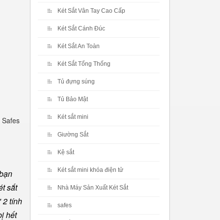
Két Sắt Vân Tay Cao Cấp
Két Sắt Cánh Đúc
Két Sắt An Toàn
Két Sắt Tổng Thống
Tủ đựng súng
Tủ Bảo Mật
Két sắt mini
 Safes
Giường Sắt
Kệ sắt
Két sắt mini khóa điện tử
 bạn
t sắt
Nhà Máy Sản Xuất Két Sắt
 2 tính
safes
ị hết