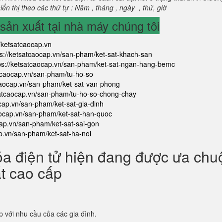
ển thị theo các thứ tự : Năm , tháng , ngày , thứ, giờ
ản xuất tại nhà máy chúng tôi
//ketsatcaocap.vn
ps://ketsatcaocap.vn/san-pham/ket-sat-khach-san
ps://ketsatcaocap.vn/san-pham/ket-sat-ngan-hang-bemc
atcaocap.vn/san-pham/tu-ho-so
tcaocap.vn/san-pham/ket-sat-van-phong
satcaocap.vn/san-pham/tu-ho-so-chong-chay
ocap.vn/san-pham/ket-sat-gia-dinh
aocap.vn/san-pham/ket-sat-han-quoc
cap.vn/san-pham/ket-sat-sai-gon
ap.vn/san-pham/ket-sat-ha-noi
óa điện tử hiện đang được ưa ch
ắt cao cấp
p với nhu cầu của các gia đình.