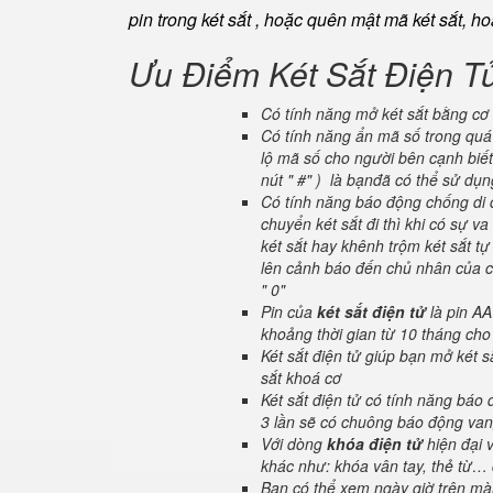
pin trong két sắt , hoặc quên mật mã két sắt, h
Ưu Điểm Két Sắt Điện T
Có tính năng mở két sắt bằng cơ 
Có tính năng ẩn mã số trong quá 
lộ mã số cho người bên cạnh biết
nút " #" ) là bạnđã có thể sử dụ
Có tính năng báo động chống di c
chuyển két sắt đi thì khi có sự 
két sắt hay khênh trộm két sắt tự
lên cảnh báo đến chủ nhân của ch
" 0"
Pin của
két sắt điện tử
là pin AA
khoảng thời gian từ 10 tháng cho
Két sắt điện tử giúp bạn mở két
sắt khoá cơ
Két sắt điện tử có tính năng báo
3 lần sẽ có chuông báo động van
Với dòng
khóa điện tử
hiện đại 
khác như: khóa vân tay, thẻ từ… 
Bạn có thể xem ngày giờ trên màn