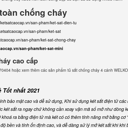
 toàn chống cháy
//ketsatcaocap.vn/san-pham/ket-sat-dien-tu
/ketsatcaocap.vn/san-pham/ket-sat
satcaocap.vn/san-pham/ket-sat-chong-chay
tcaocap.vn/san-pham/ket-sat-mini
háy cao cấp
982770404 hoặc xem thêm các sản phẩm tủ sắt chống cháy 4 cánh WELKO
 Tốt nhất 2021
nh bảo mật cao và dễ sử dụng, Khi sử dụng két sắt điện tử các
ược két sắt ra ngay chứ không cần xoay vặn mã số mở như dòng ké
khoá ra bằng điện tử mà két có có thêm tính năng mở bằng cơ "
ộ bền và tính ổn định cao, và dễ dàng sử lý mở két sắt khi khi b