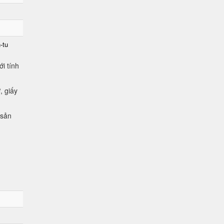
-tu
i tính
, giấy
 sản