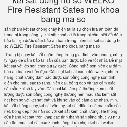
Fire Resistant Safes mo khoa
bang ma so
sản phẩm két sắt chống cháy hiện tại là sự chọn lựa an toàn để
trang bị trong công ty. két sắt khoá cơ là trang bị cần thiết để đảm
bảo tài liệu được đảm bảo an toàn trong thiên tai. ket sat dung ho
so WELKO Fire Resistant Safes mo khoa bang ma so
Trang bị ngay két sắt ngân hàng trong gia đình, văn phòng, công
ty ngay để đảm bảo tài sản của bạn được bảo vệ tốt nhất. Bề mặt
két sắt với lớp sơn chống trầy xước. Công nghệ sơn hiện đại đảm
bảo an toàn và bền đẹp. Các loại két sắt cánh đúc welko, chính
hãng, chất lượng đảm bảo được sơn bằng công nghệ sơn tĩnh
điện cho màu sắc rõ ràng, hiện đại, bóng đẹp và tạo cảm giác
sần sần khi sờ tay vào. Các loại két làm giả thường kém chất
lượng được sơn bằng công nghệ thường nên màu sắc kém sắt
nét hơn so với két sắt thật và khi sờ vào có cảm giác nhẵn, mịn.
két sắt chống cháy,két sắt vân tay,két sắt điện tử có màu sắc sắc
nét, bóng đẹp hơn hẳn so với két sắt kém chất lượng. Hệ thống
cửa hàng két sắt trên khắp các tỉnh thành sẵn sàng phục vụ nhu
cầu tìm mua két sắt của khách hàng. Lựa chọn két sắt welko