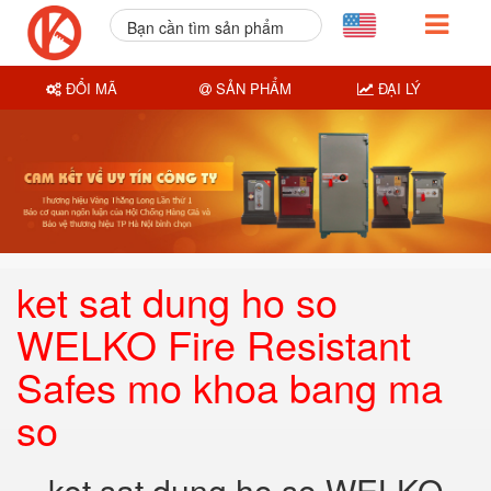
Bạn cần tìm sản phẩm
nào?
ĐỔI MÃ
SẢN PHẨM
ĐẠI LÝ
ket sat dung ho so
WELKO Fire Resistant
Safes mo khoa bang ma
so
ket sat dung ho so WELKO