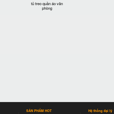
tủ treo quần áo văn
phòng
SẢN PHẨM HOT
Hệ thống đại lý