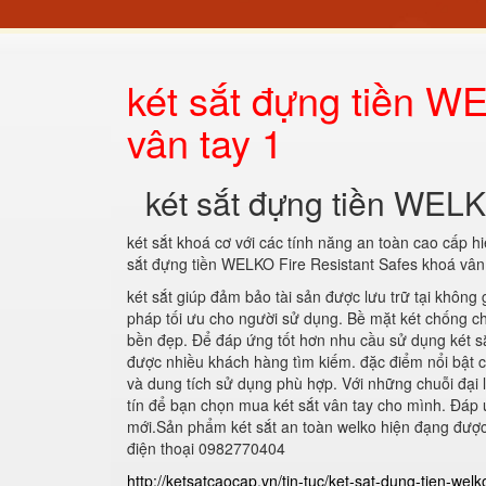
két sắt đựng tiền W
vân tay 1
két sắt đựng tiền WELK
két sắt khoá cơ với các tính năng an toàn cao cấp h
sắt đựng tiền WELKO Fire Resistant Safes khoá vân
két sắt giúp đảm bảo tài sản được lưu trữ tại không 
pháp tối ưu cho người sử dụng. Bề mặt két chống c
bền đẹp. Để đáp ứng tốt hơn nhu cầu sử dụng két sắ
được nhiều khách hàng tìm kiếm. đặc điểm nổi bật củ
và dung tích sử dụng phù hợp. Với những chuỗi đại lý
tín để bạn chọn mua két sắt vân tay cho mình. Đáp
mới.Sản phẩm két sắt an toàn welko hiện đạng được 
điện thoại 0982770404
http://ketsatcaocap.vn/tin-tuc/ket-sat-dung-tien-welk