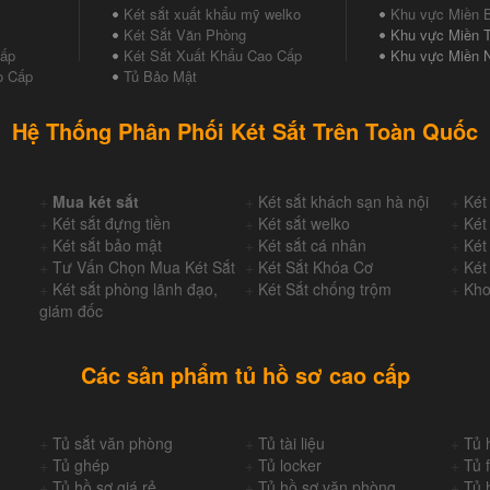
Két sắt xuất khẩu mỹ welko
Khu vực Miền 
Két Sắt Văn Phòng
Khu vực Miền T
Cấp
Két Sắt Xuất Khẩu Cao Cấp
Khu vực Miền 
o Cấp
Tủ Bảo Mật
Hệ Thống Phân Phối Két Sắt Trên Toàn Quốc
+
Mua két sắt
+
Két sắt khách sạn hà nội
+
Két
+
Két sắt đựng tiền
+
Két sắt welko
+
Két
+
Két sắt bảo mật
+
Két sắt cá nhân
+
Két
+
Tư Vấn Chọn Mua Két Sắt
+
Két Sắt Khóa Cơ
+
Két
+
Két sắt phòng lãnh đạo,
+
Két Sắt chống trộm
+
Kho
giám đốc
Các sản phẩm tủ hồ sơ cao cấp
+
Tủ sắt văn phòng
+
Tủ tài liệu
+
Tủ 
+
Tủ ghép
+
Tủ locker
+
Tủ f
+
Tủ hồ sơ giá rẻ
+
Tủ hồ sơ văn phòng
+
Tủ 