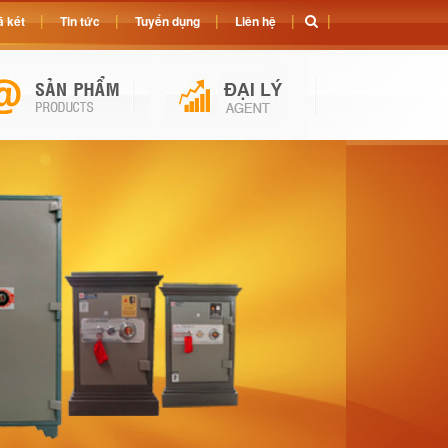
 két
Tin tức
Tuyển dụng
Liên hệ