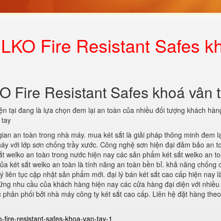
ELKO Fire Resistant Safes k
O Fire Resistant Safes khoá vân 
iện tại đang là lựa chọn đem lại an toàn của nhiều đối tượng khách hàn
 tay
gian an toàn trong nhà máy. mua két sắt là giải pháp thông minh đem lạ
háy với lớp sơn chống trầy xước. Công nghệ sơn hiện đại đảm bảo an t
t welko an toàn trong nước hiện nay các sản phẩm két sắt welko an t
a két sắt welko an toàn là tính năng an toàn bền bỉ. khả năng chống c
 liên tục cập nhật sản phẩm mới. đại lý bán két sắt cao cấp hiện nay l
 ứng nhu cầu của khách hàng hiện nay các cửa hàng đại diện với nhiề
phân phối bởi nhà máy công ty két sắt cao cấp. Liên hệ đặt hàng theo
o-fire-resistant-safes-khoa-van-tay-1