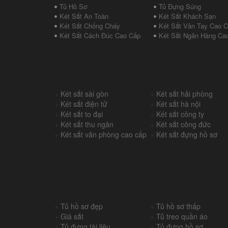
Tủ Hồ Sơ
Tủ Đựng Súng
Két Sắt An Toàn
Két Sắt Khách Sạn
Két Sắt Chống Cháy
Két Sắt Vân Tay Cao 
Két Sắt Cách Đúc Cao Cấp
Két Sắt Ngân Hàng Ca
+
Két sắt sài gòn
+
Két sắt hải phòng
+
Két sắt điện tử
+
Két sắt hà nội
+
Két sắt to đại
+
Két sắt công ty
+
Két sắt thu ngân
+
Két sắt công đức
+
Két sắt văn phòng cao cấp
+
Két sắt đựng hồ sơ
+
Tủ hồ sơ đẹp
+
Tủ hồ sơ thấp
+
Giá sắt
+
Tủ treo quần áo
+
Tủ đựng tài liệu
+
Tủ đựng hồ sơ