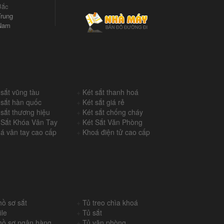
Bắc
rung
Nam
 sắt vũng tàu
+
Két sắt thanh hoá
 sắt hàn quốc
+
Két sắt giá rẻ
 sắt thương hiệu
+
Két sắt chống cháy
 Sắt Khóa Vân Tay
+
Két Sắt Văn Phòng
á vân tay cao cấp
+
Khoá điện tử cao cấp
hồ sơ sắt
+
Tủ treo chìa khoá
ile
+
Tủ sắt
hồ sơ ngân hàng
+
Tủ văn phòng