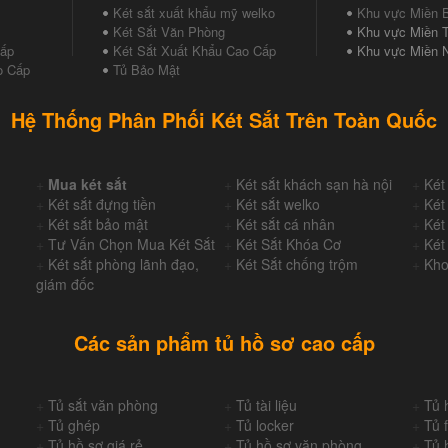
Két sắt xuất khẩu mỹ welko
Khu vực Miền 
Két Sắt Văn Phòng
Khu vực Miền T
Cấp
Két Sắt Xuất Khẩu Cao Cấp
Khu vực Miền 
o Cấp
Tủ Bảo Mật
Hệ Thống Phân Phối Két Sắt Trên Toàn Quốc
+
Mua két sắt
+
Két sắt khách sạn hà nội
+
Két
+
Két sắt đựng tiền
+
Két sắt welko
+
Két
+
Két sắt bảo mật
+
Két sắt cá nhân
+
Két
+
Tư Vấn Chọn Mua Két Sắt
+
Két Sắt Khóa Cơ
+
Két
+
Két sắt phòng lãnh đạo,
+
Két Sắt chống trộm
+
Kho
giám đốc
Các sản phẩm tủ hồ sơ cao cấp
+
Tủ sắt văn phòng
+
Tủ tài liệu
+
Tủ 
+
Tủ ghép
+
Tủ locker
+
Tủ f
+
Tủ hồ sơ giá rẻ
+
Tủ hồ sơ văn phòng
+
Tủ 