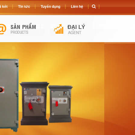
 két
Tin tức
Tuyển dụng
Liên hệ