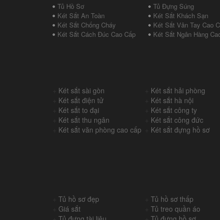
Tủ Hồ Sơ
Tủ Đựng Súng
Két Sắt An Toàn
Két Sắt Khách Sạn
Két Sắt Chống Cháy
Két Sắt Vân Tay Cao 
Két Sắt Cách Đúc Cao Cấp
Két Sắt Ngân Hàng Ca
+
Két sắt sài gòn
+
Két sắt hải phòng
+
Két sắt điện tử
+
Két sắt hà nội
+
Két sắt to đại
+
Két sắt công ty
+
Két sắt thu ngân
+
Két sắt công đức
+
Két sắt văn phòng cao cấp
+
Két sắt đựng hồ sơ
+
Tủ hồ sơ đẹp
+
Tủ hồ sơ thấp
+
Giá sắt
+
Tủ treo quần áo
+
Tủ đựng tài liệu
+
Tủ đựng hồ sơ