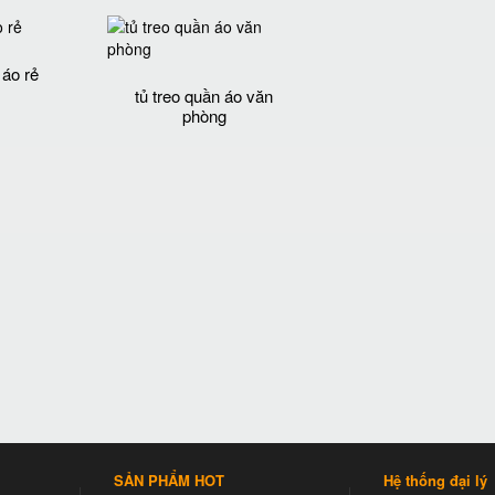
 áo rẻ
tủ treo quần áo văn
phòng
SẢN PHẨM HOT
Hệ thống đại lý