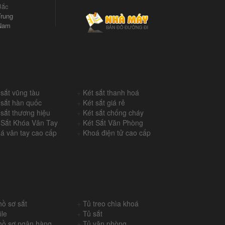
Bắc
rung
Nam
 sắt vũng tàu
+
Két sắt thanh hoá
 sắt hàn quốc
+
Két sắt giá rẻ
 sắt thương hiệu
+
Két sắt chống cháy
 Sắt Khóa Vân Tay
+
Két Sắt Văn Phòng
á vân tay cao cấp
+
Khoá điện tử cao cấp
hồ sơ sắt
+
Tủ treo chìa khoá
ile
+
Tủ sắt
hồ sơ ngân hàng
+
Tủ văn phòng