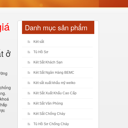
giá
Danh mục sản phẩm
Két sắt
t ở
Tủ Hồ Sơ
Két Sắt Khách Sạn
ường
Két Sắt Ngân Hàng BEMC
Két sắt xuất khẩu mỹ welko
 chống
ang.
Két Sắt Xuất Khẩu Cao Cấp
 khoá
Két Sắt Văn Phòng
khắp
ược
Két Sắt Chống Cháy
Tủ Hồ Sơ Chống Cháy